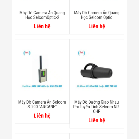
Minh
Sản Phẩm
Máy Dò Camera Ẩn Quang
Máy Dò Camera Ẩn Quang
THIẾT BỊ AN
Học SelcomOptic-2
Học Selcom Optic
NINH
Liên hệ
Liên hệ
Camera Thông
Minh
Cổng Từ Siêu
Thị
Máy Đếm
Người
Máy Dò Tìm
Thuốc Nổ
Phòng Chống
Khủng Bố
Camera Đo
Thân Nhiệt
THIẾT BỊ
Máy Dò Camera Ẩn Selcom
Máy Dò Đường Giao Nhau
CHUYÊN
S-200 "ARCANE"
Phi Tuyến Tính Selcom NR-
DỤNG
CHP
Liên hệ
Máy Dò Tạp
Liên hệ
Chất
Màn Hình
Tương Tác