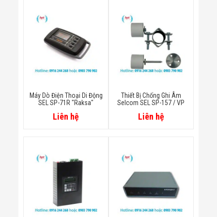
Công Nghiệp
Thiết Bị Ngành
Giáo Dục
Thiết Bị Ngành
Thủy Sản
Thiết Bị Ngành
Giày Da, Túi
Xách
Dự Án Triển
Khai
Dự Án Ngành
Máy Dò Điện Thoại Di Động
Thiết Bị Chống Ghi Âm
Thủy Sản
SEL SP-71R "Raksa"
Selcom SEL SP-157 / VP
Dự Án Ngành
Liên hệ
Liên hệ
Thực Phẩm
Dự Án Ngành
Siêu Thị - Ngân
Hàng
Dự Án Ngành
Giáo Dục -
Trường Học
Dự Án Ngành
Điện Tử
Dự Án Ngành
Công An - Quân