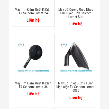
Flycam
Robot Tự Hành
Máy Tìm Kiếm Thiết Bị Điện
Máy Dò Đường Giao Nhau
Robot AI
Tử Selcom Lornet-24
Phi Tuyến Tính Selcom
THIẾT BỊ KIỂM
Lornet Star
Liên hệ
SOÁT RA VÀO
Liên hệ
Cổng Dò Kim
Loại
Máy Soi Hành
Lý (X-Ray)
Cổng Phân Làn
Tự Động
Nhận Diện
Khuôn Mặt
Hệ Thống Điện
Nhẹ
Thiết Bị Theo
Ngành
Thiết Bị Ngành
Máy Tìm Kiếm Thiết Bị Điện
Máy Dò Thiết Bị Chứa Linh
Thực Phẩm
Tử Selcom Lornet-36
Kiện Điện Từ Selcom Lornet-
0836
Thiết Bị Ngành
Liên hệ
Thực Phẩm
Liên hệ
Matrixcope
Thiết Bị Ngành