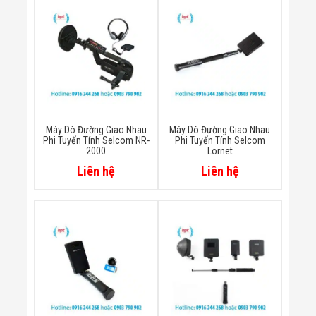
Màn Hình LED
Thiết Bị Chống
Ghi Âm
Máy X-Ray
Thực Phẩm
Máy Dò Kim
Loại Công
Nghiệp
Thiết Bị Công
Nghệ Cao
Máy Dò Đường Giao Nhau
Máy Dò Đường Giao Nhau
Ống Nhòm
Phi Tuyến Tính Selcom NR-
Phi Tuyến Tính Selcom
Chuyên Dụng
2000
Lornet
Đo Lực - Sức
Liên hệ
Liên hệ
Căng - Sức
Nén
Máy Kiểm Tra
Khuyết Tật
Máy Kiểm Tra
Vết Nứt Sản
Phẩm
Máy Kiểm Tra
Bo Mạch Điện
Tử
Súng Bắn