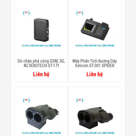
Bị Ngành Thủy
Sản - Đông
Lạnh
Giải Pháp Thiết
Bị Ngành Thực
Phẩm Đóng Gói
Giải Pháp Thiết
Bị Ngành May
Mặc - Giày Da
Giải Pháp Thiết
Bị Ngành Linh
Dò chặn phá sóng GSM, 3G,
Máy Phân Tích Đường Dây
Kiện Điện Tử
4G SEKOTECH ST-171
Selcom ST-301 SPIDER
Giải Pháp Thiết
Liên hệ
Liên hệ
Bị Ngành Giáo
Dục
Giải Pháp Thiết
Bị Ngành Bán
Lẻ - Retail
Giải Pháp
Chuyên Dụng
Ngành Công An
- Quân Đội
Giải Pháp Bãi
Giữ Xe Thông