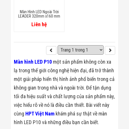
Minh
Sản Phẩm
Màn Hình LED Ngoài Trời
THIẾT BỊ AN
LEADER 320mm x160 mm
NINH
Liên hệ
Camera Thông
Minh
Cổng Từ Siêu
Thị
Máy Đếm
Người
Máy Dò Tìm
Màn hình LED P10
một sản phẩm không còn xa
Thuốc Nổ
lạ trong thế giới công nghệ hiện đại, đã trở thành
Phòng Chống
Khủng Bố
một giải pháp hiển thị hình ảnh phổ biến trong cả
Camera Đo
Thân Nhiệt
không gian trong nhà và ngoài trời. Để tận dụng
THIẾT BỊ
tối đa hiệu suất và chất lượng của sản phẩm này,
CHUYÊN
DỤNG
việc hiểu rõ về nó là điều cần thiết. Bài viết này
Máy Dò Tạp
cùng
HPT Việt Nam
khám phá sự thật về màn
Chất
Màn Hình
hình LED P10 và những điều bạn cần biết.
Tương Tác