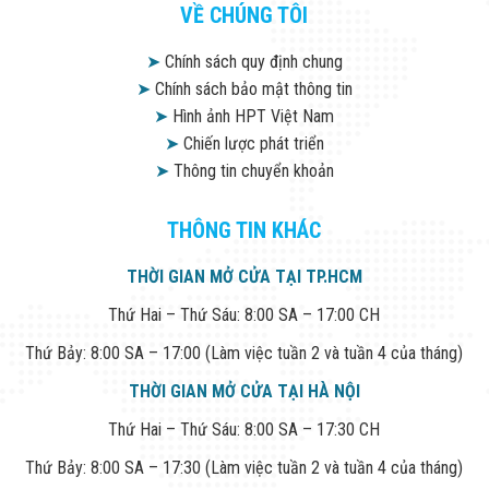
VỀ CHÚNG TÔI
Đội
Dự Án Khối Nhà
Máy
➤
Chính sách quy định chung
Dự Án Kho
➤
Chính sách bảo mật thông tin
Xưởng -
➤
Hình ảnh HPT Việt Nam
Logistics
Tin Tức
➤
Chiến lược phát triển
Tin Công Nghệ
➤
Thông tin chuyển khoản
Tin Khuyến Mãi
Tin Tuyển Dụng
Liên Hệ
THÔNG TIN KHÁC
THỜI GIAN MỞ CỬA TẠI TP.HCM
Thứ Hai – Thứ Sáu: 8:00 SA – 17:00 CH
Thứ Bảy: 8:00 SA – 17:00 (Làm việc tuần 2 và tuần 4 của tháng)
THỜI GIAN MỞ CỬA TẠI HÀ NỘI
Thứ Hai – Thứ Sáu: 8:00 SA – 17:30 CH
Thứ Bảy: 8:00 SA – 17:30 (Làm việc tuần 2 và tuần 4 của tháng)