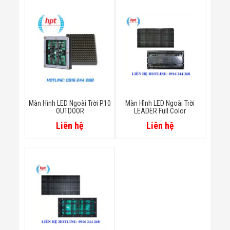
Bị Ngành Thủy
Sản - Đông
Lạnh
Giải Pháp Thiết
Bị Ngành Thực
Phẩm Đóng Gói
Giải Pháp Thiết
Bị Ngành May
Mặc - Giày Da
Giải Pháp Thiết
Bị Ngành Linh
Màn Hình LED Ngoài Trời P10
Màn Hình LED Ngoài Trời
Kiện Điện Tử
OUTDOOR
LEADER Full Color
Giải Pháp Thiết
Liên hệ
Liên hệ
Bị Ngành Giáo
Dục
Giải Pháp Thiết
Bị Ngành Bán
Lẻ - Retail
Giải Pháp
Chuyên Dụng
Ngành Công An
- Quân Đội
Giải Pháp Bãi
Giữ Xe Thông