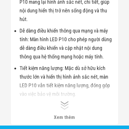
P10 mang lại hình ảnh sắc nét, chi tiết, giúp
Flycam
Robot Tự Hành
nội dung hiển thị trở nên sống động và thu
Robot AI
hút.
THIẾT BỊ KIỂM
SOÁT RA VÀO
Dễ dàng điều khiển thông qua mạng và máy
Cổng Dò Kim
Loại
tính: Màn hình LED P10 cho phép người dùng
Máy Soi Hành
Lý (X-Ray)
dễ dàng điều khiển và cập nhật nội dung
Cổng Phân Làn
thông qua hệ thống mạng hoặc máy tính.
Tự Động
Nhận Diện
Tiết kiệm năng lượng: Mặc dù sở hữu kích
Khuôn Mặt
Hệ Thống Điện
thước lớn và hiển thị hình ảnh sắc nét, màn
Nhẹ
LED P10 vẫn tiết kiệm năng lượng, đóng góp
Thiết Bị Theo
Ngành
vào việc bảo vệ môi trường.
Thiết Bị Ngành
Thực Phẩm
Độ bền cao: Màn hình LED P10 có tuổi thọ lên
Thiết Bị Ngành
Thực Phẩm
đến 100.000 giờ hoạt động.
Xem thêm
Matrixcope
Thiết Bị Ngành