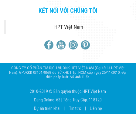
KẾT NỐI VỚI CHÚNG TÔI
HPT Việt Nam
CÔNG TY CỔ PHẦN TM DỊCH VỤ XNK HPT VIỆT NAM (Gọi tắt là HPT Việt
Nam). GPDKKD 0310478692 do Sở KHĐT Tp. HCM cấp ngày 25/11/2010. Đại
diện pháp luật: Vũ Anh Tuấn.
2010-2019 © Bản quyền thuộc HPT Việt Nam
Đang Online: 63
|
Tổng Truy Cập: 118120
Dự án triển khai
|
Tin tức
|
Liên hệ