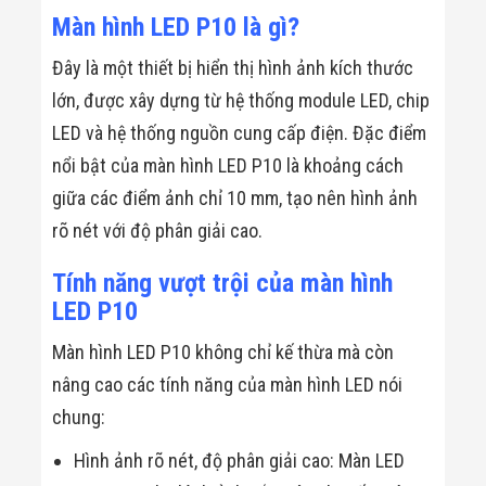
Màn Hình LED
Màn hình LED P10 là gì?
Thiết Bị Chống
Ghi Âm
Đây là một thiết bị hiển thị hình ảnh kích thước
Máy X-Ray
Thực Phẩm
lớn, được xây dựng từ hệ thống module LED, chip
Máy Dò Kim
Loại Công
LED và hệ thống nguồn cung cấp điện. Đặc điểm
Nghiệp
nổi bật của màn hình LED P10 là khoảng cách
Thiết Bị Công
Nghệ Cao
giữa các điểm ảnh chỉ 10 mm, tạo nên hình ảnh
Ống Nhòm
rõ nét với độ phân giải cao.
Chuyên Dụng
Đo Lực - Sức
Căng - Sức
Tính năng vượt trội của màn hình
Nén
LED P10
Máy Kiểm Tra
Khuyết Tật
Màn hình LED P10 không chỉ kế thừa mà còn
Máy Kiểm Tra
Vết Nứt Sản
nâng cao các tính năng của màn hình LED nói
Phẩm
chung:
Máy Kiểm Tra
Bo Mạch Điện
Tử
Hình ảnh rõ nét, độ phân giải cao: Màn LED
Súng Bắn