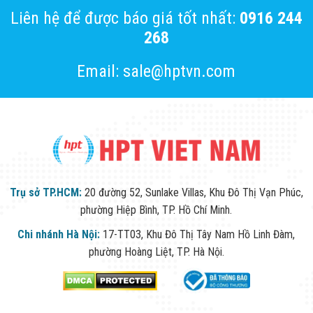
Công Nghiệp
Thiết Bị Ngành
Liên hệ để được báo giá tốt nhất:
0916 244
Giáo Dục
268
Thiết Bị Ngành
Thủy Sản
Thiết Bị Ngành
Email: sale@hptvn.com
Giày Da, Túi
Xách
Dự Án Triển
Khai
Dự Án Ngành
Thủy Sản
Dự Án Ngành
Thực Phẩm
Dự Án Ngành
Trụ sở TP.HCM:
20 đường 52, Sunlake Villas, Khu Đô Thị Vạn Phúc,
Siêu Thị - Ngân
phường Hiệp Bình, TP. Hồ Chí Minh.
Hàng
Dự Án Ngành
Chi nhánh Hà Nội:
17-TT03, Khu Đô Thị Tây Nam Hồ Linh Đàm,
Giáo Dục -
phường Hoàng Liệt, TP. Hà Nội.
Trường Học
Dự Án Ngành
Điện Tử
Dự Án Ngành
Công An - Quân