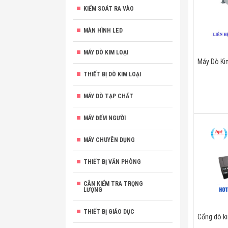
KIỂM SOÁT RA VÀO
MÀN HÌNH LED
MÁY DÒ KIM LOẠI
Máy Dò Kim
THIẾT BỊ DÒ KIM LOẠI
MÁY DÒ TẠP CHẤT
MÁY ĐẾM NGƯỜI
MÁY CHUYÊN DỤNG
THIẾT BỊ VĂN PHÒNG
CÂN KIỂM TRA TRỌNG
LƯỢNG
THIẾT BỊ GIÁO DỤC
Cổng dò ki