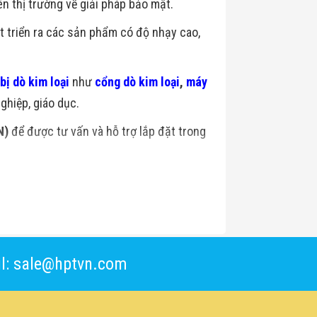
ên thị trường về giải pháp bảo mật.
át triển ra các sản phẩm có độ nhạy cao,
 bị dò kim loại
như
cổng dò kim loại
,
máy
ghiệp, giáo dục.
N)
để được tư vấn và hỗ trợ lắp đặt trong
l: sale@hptvn.com