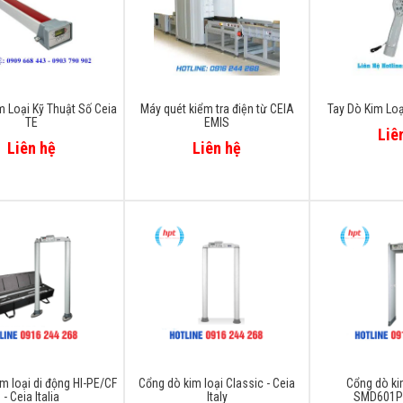
 Loại Kỹ Thuật Số Ceia
Máy quét kiểm tra điện từ CEIA
Tay Dò Kim Lo
TE
EMIS
Liê
Liên hệ
Liên hệ
m loại di động HI-PE/CF
Cổng dò kim loại Classic - Ceia
Cổng dò ki
- Ceia Italia
Italy
SMD601Plu