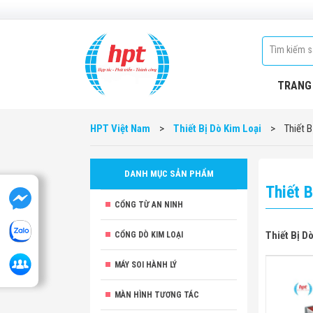
TRANG
HPT Việt Nam
>
Thiết Bị Dò Kim Loại
>
Thiết B
DANH MỤC SẢN PHẨM
Thiết 
CỔNG TỪ AN NINH
Thiết Bị D
CỔNG DÒ KIM LOẠI
MÁY SOI HÀNH LÝ
MÀN HÌNH TƯƠNG TÁC