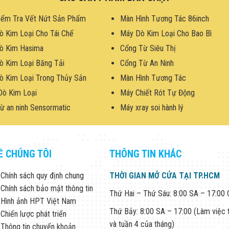
iểm Tra Vết Nứt Sản Phẩm
Màn Hình Tương Tác 86inch
ò Kim Loại Cho Tái Chế
Máy Dò Kim Loại Cho Bao Bì
ò Kim Hasima
Cổng Từ Siêu Thị
ò Kim Loại Băng Tải
Cổng Từ An Ninh
ò Kim Loại Trong Thủy Sản
Màn Hình Tương Tác
Dò Kim Loại
Máy Chiết Rót Tự Động
ừ an ninh Sensormatic
Máy xray soi hành lý
Ề CHÚNG TÔI
THÔNG TIN KHÁC
Chính sách quy định chung
THỜI GIAN MỞ CỬA TẠI TP.HCM
Chính sách bảo mật thông tin
Thứ Hai – Thứ Sáu: 8:00 SA – 17:00
Hình ảnh HPT Việt Nam
Thứ Bảy: 8:00 SA – 17:00 (Làm việc 
Chiến lược phát triển
và tuần 4 của tháng)
Thông tin chuyển khoản