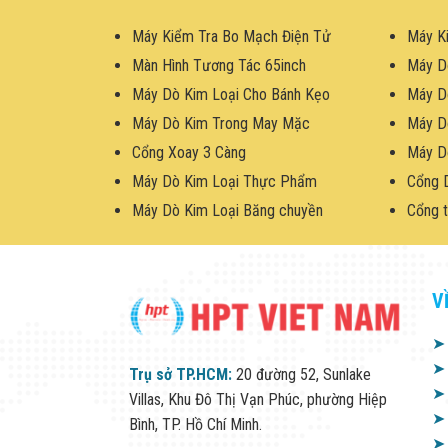
Máy Kiểm Tra Bo Mạch Điện Tử
Máy K
Màn Hình Tương Tác 65inch
Máy D
Máy Dò Kim Loại Cho Bánh Kẹo
Máy D
Máy Dò Kim Trong May Mặc
Máy D
Cổng Xoay 3 Càng
Máy D
Máy Dò Kim Loại Thực Phẩm
Cổng 
Máy Dò Kim Loại Băng chuyền
Cổng t
V
➤
➤
Trụ sở TP.HCM:
20 đường 52, Sunlake
➤
Villas, Khu Đô Thị Vạn Phúc, phường Hiệp
➤
Bình, TP. Hồ Chí Minh.
➤