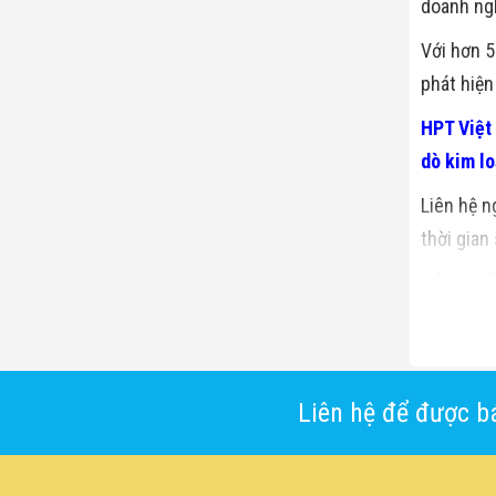
doanh ngh
Với hơn 5
phát hiện
HPT Việt
dò kim l
Liên hệ n
thời gian
SẢN PHẨ
Thiết Bị 
Liên hệ để được bá