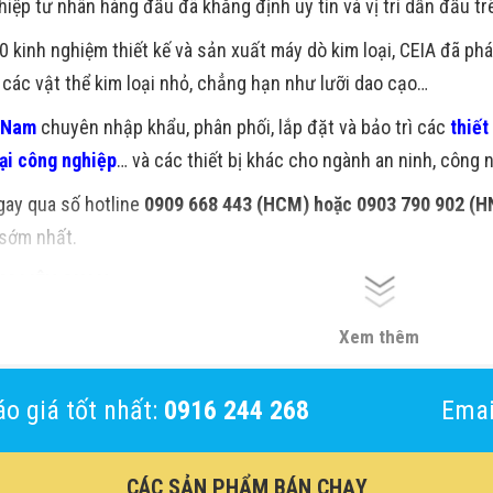
iệp tư nhân hàng đầu đã khẳng định uy tín và vị trí dẫn đầu tr
0 kinh nghiệm thiết kế và sản xuất máy dò kim loại, CEIA đã ph
 các vật thể kim loại nhỏ, chẳng hạn như lưỡi dao cạo…
 Nam
chuyên nhập khẩu, phân phối, lắp đặt và bảo trì các
thiết
oại công nghiệp
… và các thiết bị khác cho ngành an ninh, công n
gay qua số hotline
0909 668 443 (HCM) hoặc 0903 790 902 (H
 sớm nhất.
M LIÊN QUAN:
Dò Kim Loại Guardspirit
Xem thêm
o giá tốt nhất:
0916 244 268
Emai
CÁC SẢN PHẨM BÁN CHẠY