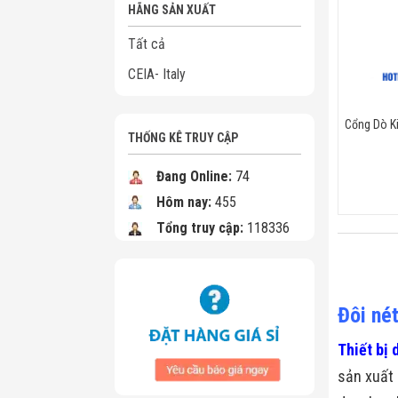
HÃNG SẢN XUẤT
Tất cả
CEIA- Italy
Cổng Dò Ki
THỐNG KÊ TRUY CẬP
Đang Online:
74
Hôm nay:
455
Tổng truy cập:
118336
Đôi nét
Thiết bị 
sản xuất 