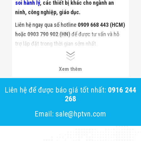
soi hành lý
, các thiết bị khác cho ngành an
ninh, công nghiệp, giáo dục.
Liên hệ ngay qua số hotline
0909 668 443 (HCM)
hoặc 0903 790 902 (HN)
để được tư vấn và hỗ
trợ lắp đặt trong thời gian sớm nhất.
Xem thêm:
Máy x-ray soi hành lý Safeway
System
Xem thêm
Liên hệ để được báo giá tốt nhất:
0916 244
268
Email: sale@hptvn.com