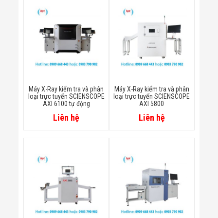
Bị Ngành Thủy
Sản - Đông
Lạnh
Giải Pháp Thiết
Bị Ngành Thực
Phẩm Đóng Gói
Giải Pháp Thiết
Bị Ngành May
Mặc - Giày Da
Giải Pháp Thiết
Máy X-Ray kiểm tra và phân
Máy X-Ray kiểm tra và phân
Bị Ngành Linh
loại trực tuyến SCIENSCOPE
loại trực tuyến SCIENSCOPE
AXI 6100 tự động
AXI 5800
Kiện Điện Tử
Giải Pháp Thiết
Liên hệ
Liên hệ
Bị Ngành Giáo
Dục
Giải Pháp Thiết
Bị Ngành Bán
Lẻ - Retail
Giải Pháp
Chuyên Dụng
Ngành Công An
- Quân Đội
Giải Pháp Bãi
Giữ Xe Thông