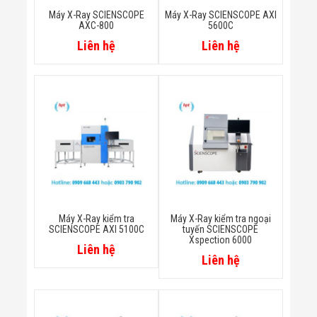
Flycam
Máy X-Ray SCIENSCOPE
Máy X-Ray SCIENSCOPE AXI
Robot Tự Hành
AXC-800
5600C
Robot AI
Liên hệ
Liên hệ
THIẾT BỊ KIỂM
SOÁT RA VÀO
Cổng Dò Kim
Loại
Máy Soi Hành
Lý (X-Ray)
Cổng Phân Làn
Tự Động
Nhận Diện
Khuôn Mặt
Hệ Thống Điện
Nhẹ
Thiết Bị Theo
Máy X-Ray kiểm tra
Máy X-Ray kiểm tra ngoại
Ngành
SCIENSCOPE AXI 5100C
tuyến SCIENSCOPE
Thiết Bị Ngành
Xspection 6000
Liên hệ
Thực Phẩm
Liên hệ
Thiết Bị Ngành
Thực Phẩm
Matrixcope
Thiết Bị Ngành