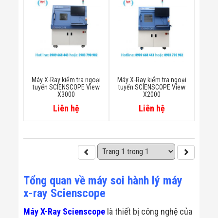
Công Nghiệp
Thiết Bị Ngành
Giáo Dục
Thiết Bị Ngành
Thủy Sản
Thiết Bị Ngành
Giày Da, Túi
Xách
Dự Án Triển
Máy X-Ray kiểm tra ngoại
Máy X-Ray kiểm tra ngoại
Khai
tuyến SCIENSCOPE View
tuyến SCIENSCOPE View
Dự Án Ngành
X3000
X2000
Thủy Sản
Liên hệ
Liên hệ
Dự Án Ngành
Thực Phẩm
Dự Án Ngành
Siêu Thị - Ngân
Hàng
Dự Án Ngành
Giáo Dục -
Trường Học
Tổng quan về máy soi hành lý máy
Dự Án Ngành
x-ray Scienscope
Điện Tử
Dự Án Ngành
Máy X-Ray Scienscope
là thiết bị công nghệ của
Công An - Quân