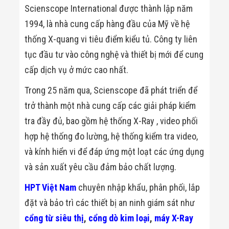
Đội
Scienscope International được thành lập năm
Dự Án Khối Nhà
1994, là nhà cung cấp hàng đầu của Mỹ về hệ
Máy
Dự Án Kho
thống X-quang vi tiêu điểm kiểu tủ. Công ty liên
Xưởng -
tục đầu tư vào công nghệ và thiết bị mới để cung
Logistics
Tin Tức
cấp dịch vụ ở mức cao nhất.
Tin Công Nghệ
Tin Khuyến Mãi
Trong 25 năm qua, Scienscope đã phát triển để
Tin Tuyển Dụng
Liên Hệ
trở thành một nhà cung cấp các giải pháp kiểm
tra đầy đủ, bao gồm hệ thống X-Ray , video phối
hợp hệ thống đo lường, hệ thống kiểm tra video,
và kính hiển vi để đáp ứng một loạt các ứng dụng
và sản xuất yêu cầu đảm bảo chất lượng.
HPT Việt Nam
chuyên nhập khẩu, phân phối, lắp
đặt và bảo trì các thiết bị an ninh giám sát như
cổng từ siêu thị
,
cổng dò kim loại
,
máy X-Ray