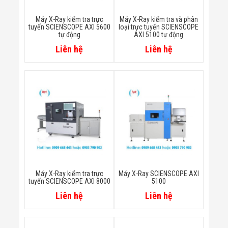
Minh
Sản Phẩm
Máy X-Ray kiểm tra trực
Máy X-Ray kiểm tra và phân
THIẾT BỊ AN
tuyến SCIENSCOPE AXI 5600
loại trực tuyến SCIENSCOPE
tự động
AXI 5100 tự động
NINH
Camera Thông
Liên hệ
Liên hệ
Minh
Cổng Từ Siêu
Thị
Máy Đếm
Người
Máy Dò Tìm
Thuốc Nổ
Phòng Chống
Khủng Bố
Camera Đo
Thân Nhiệt
THIẾT BỊ
CHUYÊN
Máy X-Ray kiểm tra trực
Máy X-Ray SCIENSCOPE AXI
tuyến SCIENSCOPE AXI 8000
5100
DỤNG
Máy Dò Tạp
Liên hệ
Liên hệ
Chất
Màn Hình
Tương Tác