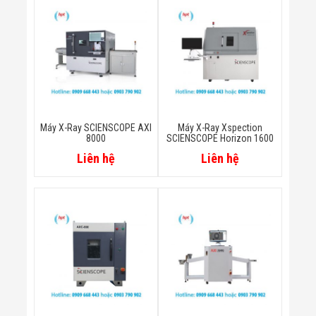
Màn Hình LED
Thiết Bị Chống
Ghi Âm
Máy X-Ray
Thực Phẩm
Máy Dò Kim
Loại Công
Nghiệp
Thiết Bị Công
Nghệ Cao
Máy X-Ray SCIENSCOPE AXI
Máy X-Ray Xspection
Ống Nhòm
8000
SCIENSCOPE Horizon 1600
Chuyên Dụng
Liên hệ
Liên hệ
Đo Lực - Sức
Căng - Sức
Nén
Máy Kiểm Tra
Khuyết Tật
Máy Kiểm Tra
Vết Nứt Sản
Phẩm
Máy Kiểm Tra
Bo Mạch Điện
Tử
Súng Bắn