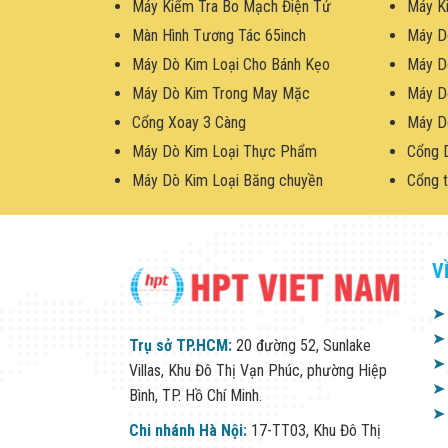
Máy Kiểm Tra Bo Mạch Điện Tử
Máy K
Màn Hình Tương Tác 65inch
Máy D
Máy Dò Kim Loại Cho Bánh Kẹo
Máy D
Máy Dò Kim Trong May Mặc
Máy D
Cổng Xoay 3 Càng
Máy D
Máy Dò Kim Loại Thực Phẩm
Cổng 
Máy Dò Kim Loại Băng chuyền
Cổng t
V
➤
➤
Trụ sở TP.HCM:
20 đường 52, Sunlake
➤
Villas, Khu Đô Thị Vạn Phúc, phường Hiệp
➤
Bình, TP. Hồ Chí Minh.
➤
Chi nhánh Hà Nội:
17-TT03, Khu Đô Thị