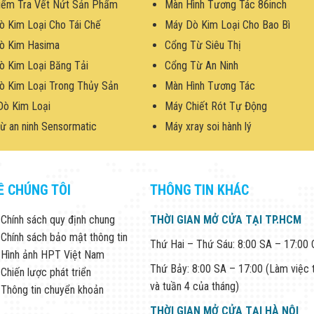
iểm Tra Vết Nứt Sản Phẩm
Màn Hình Tương Tác 86inch
ò Kim Loại Cho Tái Chế
Máy Dò Kim Loại Cho Bao Bì
ò Kim Hasima
Cổng Từ Siêu Thị
ò Kim Loại Băng Tải
Cổng Từ An Ninh
ò Kim Loại Trong Thủy Sản
Màn Hình Tương Tác
Dò Kim Loại
Máy Chiết Rót Tự Động
ừ an ninh Sensormatic
Máy xray soi hành lý
Ề CHÚNG TÔI
THÔNG TIN KHÁC
Chính sách quy định chung
THỜI GIAN MỞ CỬA TẠI TP.HCM
Chính sách bảo mật thông tin
Thứ Hai – Thứ Sáu: 8:00 SA – 17:00
Hình ảnh HPT Việt Nam
Thứ Bảy: 8:00 SA – 17:00 (Làm việc 
Chiến lược phát triển
và tuần 4 của tháng)
Thông tin chuyển khoản
THỜI GIAN MỞ CỬA TẠI HÀ NỘI