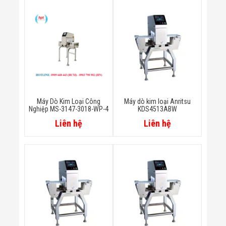
Bị Ngành Thủy
Sản - Đông
Lạnh
Giải Pháp Thiết
Bị Ngành Thực
Phẩm Đóng Gói
Giải Pháp Thiết
Bị Ngành May
Mặc - Giày Da
Giải Pháp Thiết
Bị Ngành Linh
Máy Dò Kim Loại Công
Máy dò kim loại Anritsu
Kiện Điện Tử
Nghiệp MS-3147-3018-WP-4
KDS4513ABW
Giải Pháp Thiết
Liên hệ
Liên hệ
Bị Ngành Giáo
Dục
Giải Pháp Thiết
Bị Ngành Bán
Lẻ - Retail
Giải Pháp
Chuyên Dụng
Ngành Công An
- Quân Đội
Giải Pháp Bãi
Giữ Xe Thông