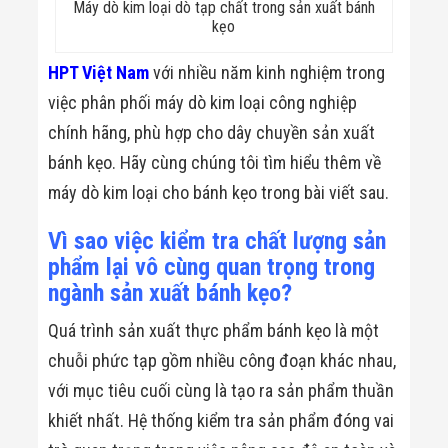
Máy dò kim loại dò tạp chất trong sản xuất bánh
Đội
kẹo
Dự Án Khối Nhà
Máy
Dự Án Kho
HPT Việt Nam
với nhiều năm kinh nghiệm trong
Xưởng -
việc phân phối máy dò kim loại công nghiệp
Logistics
Tin Tức
chính hãng, phù hợp cho dây chuyền sản xuất
Tin Công Nghệ
bánh kẹo. Hãy cùng chúng tôi tìm hiểu thêm về
Tin Khuyến Mãi
Tin Tuyển Dụng
máy dò kim loại cho bánh kẹo trong bài viết sau.
Liên Hệ
Vì sao việc kiểm tra chất lượng sản
phẩm lại vô cùng quan trọng trong
ngành sản xuất bánh kẹo?
Quá trình sản xuất thực phẩm bánh kẹo là một
chuỗi phức tạp gồm nhiều công đoạn khác nhau,
với mục tiêu cuối cùng là tạo ra sản phẩm thuần
khiết nhất. Hệ thống kiểm tra sản phẩm đóng vai