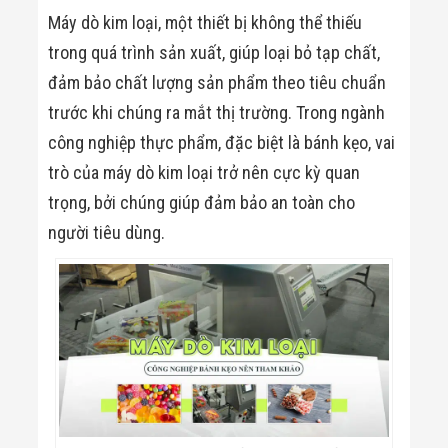
Công Nghiệp
Thiết Bị Ngành
Máy dò kim loại, một thiết bị không thể thiếu
Giáo Dục
trong quá trình sản xuất, giúp loại bỏ tạp chất,
Thiết Bị Ngành
Thủy Sản
đảm bảo chất lượng sản phẩm theo tiêu chuẩn
Thiết Bị Ngành
trước khi chúng ra mắt thị trường. Trong ngành
Giày Da, Túi
Xách
công nghiệp thực phẩm, đặc biệt là bánh kẹo, vai
Dự Án Triển
trò của máy dò kim loại trở nên cực kỳ quan
Khai
Dự Án Ngành
trọng, bởi chúng giúp đảm bảo an toàn cho
Thủy Sản
người tiêu dùng.
Dự Án Ngành
Thực Phẩm
Dự Án Ngành
Siêu Thị - Ngân
Hàng
Dự Án Ngành
Giáo Dục -
Trường Học
Dự Án Ngành
Điện Tử
Dự Án Ngành
Công An - Quân