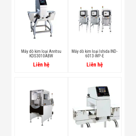
Màn Hình LED
Thiết Bị Chống
Ghi Âm
Máy X-Ray
Thực Phẩm
Máy Dò Kim
Loại Công
Nghiệp
Thiết Bị Công
Máy dò kim loại Anritsu
Máy dò kim loại Ishida IND-
Nghệ Cao
KDS3010ABW
6013-WP-E
Ống Nhòm
Liên hệ
Liên hệ
Chuyên Dụng
Đo Lực - Sức
Căng - Sức
Nén
Máy Kiểm Tra
Khuyết Tật
Máy Kiểm Tra
Vết Nứt Sản
Phẩm
Máy Kiểm Tra
Bo Mạch Điện
Tử
Súng Bắn