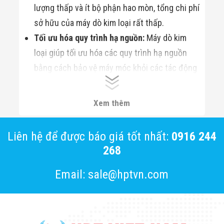
lượng thấp và ít bộ phận hao mòn, tổng chi phí
sở hữu của máy dò kim loại rất thấp.
Tối ưu hóa quy trình hạ nguồn:
Máy dò kim
loại giúp tối ưu hóa các quy trình hạ nguồn
bằng cách bảo vệ máy móc khỏi các tác động
tiêu cực của tạp chất.
Tìm hiểu thêm:
Máy Dò Kim Loại Trong Thủy Sản
Xem thêm
Liên hệ để được báo giá tốt nhất:
0916 244
268
Email: sale@hptvn.com