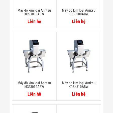
Minh
Sản Phẩm
Máy dò kim loại Anritsu
Máy dò kim loại Anritsu
THIẾT BỊ AN
KDS3005ABW
KDS3008ABW
NINH
Liên hệ
Liên hệ
Camera Thông
Minh
Cổng Từ Siêu
Thị
Máy Đếm
Người
Máy Dò Tìm
Thuốc Nổ
Phòng Chống
Khủng Bố
Camera Đo
Thân Nhiệt
THIẾT BỊ
Máy dò kim loại Anritsu
Máy dò kim loại Anritsu
CHUYÊN
KDS3012ABW
KDS4510ABW
DỤNG
Liên hệ
Liên hệ
Máy Dò Tạp
Chất
Màn Hình
Tương Tác