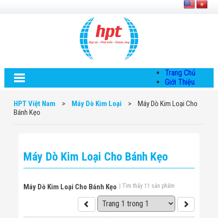
Trang Chủ
Giới Thiệu
Về HPT Việt
Nam
HPT Việt Nam
>
Máy Dò Kim Loại
>
Máy Dò Kim Loại Cho
Hội Đồng Quản
Bánh Kẹo
Trị
Chính Sách Quy
Định Chung
Chính Sách Bảo
Máy Dò Kim Loại Cho Bánh Kẹo
Mật Thông Tin
Chiến Lược
Phát Triển
Thông Tin
Máy Dò Kim Loại Cho Bánh Kẹo
| Tìm thấy 11 sản phẩm
Chuyển Khoản
Giải Pháp
Giải Pháp Thiết