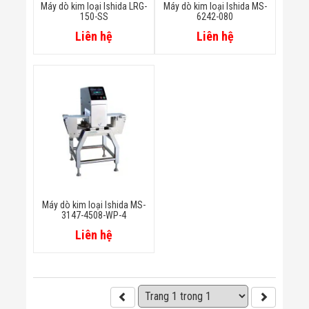
Máy dò kim loại Ishida LRG-
Máy dò kim loại Ishida MS-
Flycam
150-SS
6242-080
Robot Tự Hành
Robot AI
Liên hệ
Liên hệ
THIẾT BỊ KIỂM
SOÁT RA VÀO
Cổng Dò Kim
Loại
Máy Soi Hành
Lý (X-Ray)
Cổng Phân Làn
Tự Động
Nhận Diện
Khuôn Mặt
Hệ Thống Điện
Nhẹ
Thiết Bị Theo
Máy dò kim loại Ishida MS-
3147-4508-WP-4
Ngành
Thiết Bị Ngành
Liên hệ
Thực Phẩm
Thiết Bị Ngành
Thực Phẩm
Matrixcope
Thiết Bị Ngành