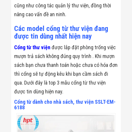
Đội
cũng như công tác quản lý thư viện, đồng thời
Dự Án Khối Nhà
nâng cao vấn đề an ninh.
Máy
Dự Án Kho
Xưởng -
Các model cổng từ thư viện đang
Logistics
được tin dùng nhất hiện nay
Tin Tức
Tin Công Nghệ
Cổng từ thư viện
được lắp đặt phòng trống việc
Tin Khuyến Mãi
Tin Tuyển Dụng
mượn trả sách không đúng quy trình . Khi mượn
Liên Hệ
sách bạn chưa thanh toán hoặc chưa có hóa đơn
thì cổng sẽ tự động kêu khi bạn cầm sách đi
qua. Dưới đây là top 3 mẫu cổng từ thư viện
được tin dùng hiện nay.
Cổng từ dành cho nhà sách, thư viện SSLT-EM-
6188