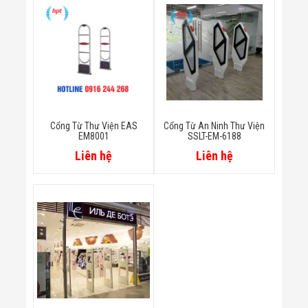
Bị Ngành Thủy
Sản - Đông
Lạnh
Giải Pháp Thiết
Bị Ngành Thực
Phẩm Đóng Gói
Giải Pháp Thiết
Bị Ngành May
Mặc - Giày Da
Giải Pháp Thiết
Cổng Từ Thư Viện EAS
Cổng Từ An Ninh Thư Viện
Bị Ngành Linh
EM8001
SSLT-EM-6188
Kiện Điện Tử
Liên hệ
Liên hệ
Giải Pháp Thiết
Bị Ngành Giáo
Dục
Giải Pháp Thiết
Bị Ngành Bán
Lẻ - Retail
Giải Pháp
Chuyên Dụng
Ngành Công An
- Quân Đội
Giải Pháp Bãi
Giữ Xe Thông