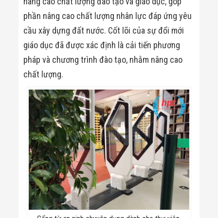
nâng cao chất lượng đào tạo và giáo dục, góp
Flycam
phần nâng cao chất lượng nhân lực đáp ứng yêu
Robot Tự Hành
Robot AI
cầu xây dựng đất nước. Cốt lõi của sự đổi mới
THIẾT BỊ KIỂM
SOÁT RA VÀO
giáo dục đã được xác định là cải tiến phương
Cổng Dò Kim
pháp và chương trình đào tạo, nhằm nâng cao
Loại
Máy Soi Hành
chất lượng.
Lý (X-Ray)
Cổng Phân Làn
Tự Động
Nhận Diện
Khuôn Mặt
Hệ Thống Điện
Nhẹ
Thiết Bị Theo
Ngành
Thiết Bị Ngành
Thực Phẩm
Thiết Bị Ngành
Thực Phẩm
Matrixcope
Thiết Bị Ngành