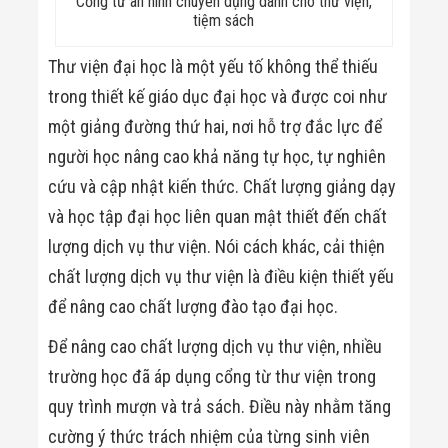
Công Nghiệp
Cổng từ an ninh chuyên dụng dành cho thư viện,
Thiết Bị Ngành
tiệm sách
Giáo Dục
Thiết Bị Ngành
Thư viện đại học là một yếu tố không thể thiếu
Thủy Sản
trong thiết kế giáo dục đại học và được coi như
Thiết Bị Ngành
Giày Da, Túi
một giảng đường thứ hai, nơi hỗ trợ đắc lực để
Xách
Dự Án Triển
người học nâng cao khả năng tự học, tự nghiên
Khai
cứu và cập nhật kiến thức. Chất lượng giảng dạy
Dự Án Ngành
Thủy Sản
và học tập đại học liên quan mật thiết đến chất
Dự Án Ngành
lượng dịch vụ thư viện. Nói cách khác, cải thiện
Thực Phẩm
Dự Án Ngành
chất lượng dịch vụ thư viện là điều kiện thiết yếu
Siêu Thị - Ngân
để nâng cao chất lượng đào tạo đại học.
Hàng
Dự Án Ngành
Giáo Dục -
Để nâng cao chất lượng dịch vụ thư viện, nhiều
Trường Học
trường học đã áp dụng cổng từ thư viện trong
Dự Án Ngành
Điện Tử
quy trình mượn và trả sách. Điều này nhằm tăng
Dự Án Ngành
cường ý thức trách nhiệm của từng sinh viên
Công An - Quân