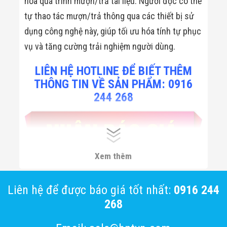
hóa quá trình mượn/trả tài liệu. Người đọc có thể
tự thao tác mượn/trả thông qua các thiết bị sử
dụng công nghệ này, giúp tối ưu hóa tính tự phục
vụ và tăng cường trải nghiệm người dùng.
LIÊN HỆ HOTLINE ĐỂ BIẾT THÊM
THÔNG TIN VỀ SẢN PHẨM: 0916
244 268
Xem thêm
Liên hệ để được báo giá tốt nhất:
0916 244
268