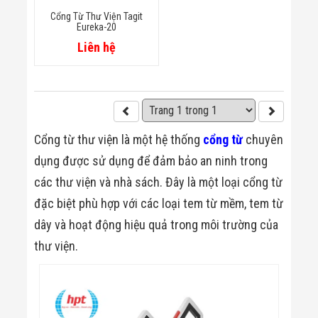
Minh
Cổng Từ Thư Viện Tagit
Sản Phẩm
Eureka-20
THIẾT BỊ AN
Liên hệ
NINH
Camera Thông
Minh
Cổng Từ Siêu
Thị
Máy Đếm
Người
Cổng từ thư viện là một hệ thống
cổng từ
chuyên
Máy Dò Tìm
Thuốc Nổ
dụng được sử dụng để đảm bảo an ninh trong
Phòng Chống
các thư viện và nhà sách. Đây là một loại cổng từ
Khủng Bố
Camera Đo
đặc biệt phù hợp với các loại tem từ mềm, tem từ
Thân Nhiệt
dây và hoạt động hiệu quả trong môi trường của
THIẾT BỊ
CHUYÊN
thư viện.
DỤNG
Máy Dò Tạp
Chất
Màn Hình
Tương Tác