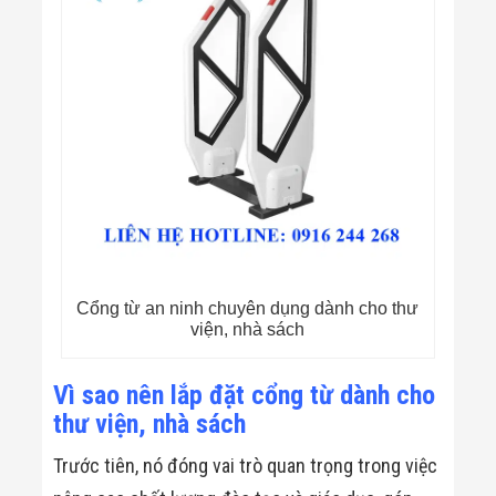
Màn Hình LED
Thiết Bị Chống
Ghi Âm
Máy X-Ray
Thực Phẩm
Máy Dò Kim
Loại Công
Nghiệp
Thiết Bị Công
Nghệ Cao
Ống Nhòm
Chuyên Dụng
Đo Lực - Sức
Căng - Sức
Nén
Cổng từ an ninh chuyên dụng dành cho thư
Máy Kiểm Tra
viện, nhà sách
Khuyết Tật
Máy Kiểm Tra
Vết Nứt Sản
Vì sao nên lắp đặt cổng từ dành cho
Phẩm
thư viện, nhà sách
Máy Kiểm Tra
Bo Mạch Điện
Trước tiên, nó đóng vai trò quan trọng trong việc
Tử
Súng Bắn