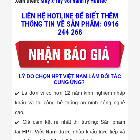
Xem thêm:
Máy x-ray soi hành lý Huatec
Flycam
Robot Tự Hành
LIÊN HỆ HOTLINE ĐỂ BIẾT THÊM
Robot AI
THIẾT BỊ KIỂM
THÔNG TIN VỀ SẢN PHẨM: 0916
SOÁT RA VÀO
244 268
Cổng Dò Kim
Loại
Máy Soi Hành
Lý (X-Ray)
Cổng Phân Làn
Tự Động
Nhận Diện
Khuôn Mặt
LÝ DO CHỌN HPT VIỆT NAM LÀM ĐỐI TÁC
Hệ Thống Điện
CUNG ỨNG?
Nhẹ
Thiết Bị Theo
✔️ Là đơn vị có hơn
12
năm kinh nghiệm nhập
Ngành
khẩu và thi công hệ thống an ninh công nghệ
Thiết Bị Ngành
Thực Phẩm
cao.
Thiết Bị Ngành
✔️ Giá cam kết rẻ nhất thị trường: Sản phẩm
Thực Phẩm
Matrixcope
tại
HPT Việt Nam
được nhập khẩu trực tiếp và
Thiết Bị Ngành