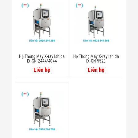
Bị Ngành Thủy
Sản - Đông
Lạnh
Giải Pháp Thiết
Bị Ngành Thực
Phẩm Đóng Gói
Giải Pháp Thiết
Bị Ngành May
Mặc - Giày Da
Giải Pháp Thiết
Hệ Thống Máy X-ray Ishida
Hệ Thống Máy X-ray Ishida
Bị Ngành Linh
IX-GN-2444/4044
IX-GN-5523
Kiện Điện Tử
Liên hệ
Liên hệ
Giải Pháp Thiết
Bị Ngành Giáo
Dục
Giải Pháp Thiết
Bị Ngành Bán
Lẻ - Retail
Giải Pháp
Chuyên Dụng
Ngành Công An
- Quân Đội
Giải Pháp Bãi
Giữ Xe Thông