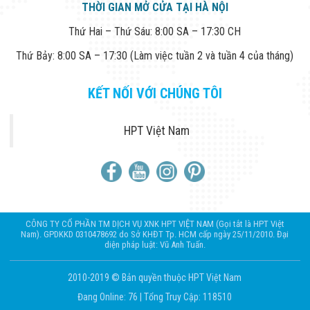
THỜI GIAN MỞ CỬA TẠI HÀ NỘI
Thứ Hai – Thứ Sáu: 8:00 SA – 17:30 CH
Thứ Bảy: 8:00 SA – 17:30 (Làm việc tuần 2 và tuần 4 của tháng)
KẾT NỐI VỚI CHÚNG TÔI
HPT Việt Nam
CÔNG TY CỔ PHẦN TM DỊCH VỤ XNK HPT VIỆT NAM (Gọi tắt là HPT Việt
Nam). GPDKKD 0310478692 do Sở KHĐT Tp. HCM cấp ngày 25/11/2010. Đại
diện pháp luật: Vũ Anh Tuấn.
2010-2019 © Bản quyền thuộc HPT Việt Nam
Đang Online: 76
|
Tổng Truy Cập: 118510