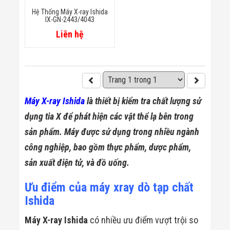
Minh
Hệ Thống Máy X-ray Ishida
Sản Phẩm
IX-GN-2443/4043
THIẾT BỊ AN
Liên hệ
NINH
Camera Thông
Minh
Cổng Từ Siêu
Thị
Máy Đếm
Người
Máy X-ray Ishida
là thiết bị kiểm tra chất lượng sử
Máy Dò Tìm
Thuốc Nổ
dụng tia X để phát hiện các vật thể lạ bên trong
Phòng Chống
sản phẩm. Máy được sử dụng trong nhiều ngành
Khủng Bố
Camera Đo
công nghiệp, bao gồm thực phẩm, dược phẩm,
Thân Nhiệt
sản xuất điện tử, và đồ uống.
THIẾT BỊ
CHUYÊN
DỤNG
Ưu điểm của máy xray dò tạp chất
Máy Dò Tạp
Ishida
Chất
Màn Hình
Máy X-ray Ishida
có nhiều ưu điểm vượt trội so
Tương Tác