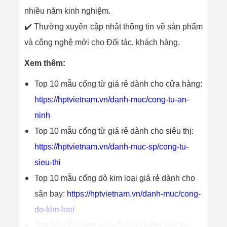
Đội
nhiều năm kinh nghiệm.
Dự Án Khối Nhà
Máy
✔️ Thường xuyên cập nhật thông tin về sản phẩm
Dự Án Kho
và công nghệ mới cho Đối tác, khách hàng.
Xưởng -
Logistics
Tin Tức
Xem thêm:
Tin Công Nghệ
Tin Khuyến Mãi
Top 10 mẫu cổng từ giá rẻ dành cho cửa hàng:
Tin Tuyển Dụng
https://hptvietnam.vn/danh-muc/cong-tu-an-
Liên Hệ
ninh
Top 10 mẫu cổng từ giá rẻ dành cho siêu thị:
https://hptvietnam.vn/danh-muc-sp/cong-tu-
sieu-thi
Top 10 mẫu cổng dò kim loại giá rẻ dành cho
sân bay:
https://hptvietnam.vn/danh-muc/cong-
do-kim-loai
Top 10 mẫu cổng xoay 3 cảng kiểm soát ra