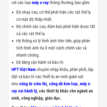
Màn Hình LED
với các loại
máy x-ray
thông thường, bao gồm:
Thiết Bị Chống
Ghi Âm
Độ nhạy cao, có thể phát hiện các vật thể lạ
Máy X-Ray
có mật độ thấp nhất.
Thực Phẩm
Máy Dò Kim
Độ chính xác cao, đảm bảo phát hiện được tất
Loại Công
Nghiệp
cả các vật thể lạ.
Thiết Bị Công
Hệ thống xử lý hình ảnh tiên tiến, giúp phân
Nghệ Cao
Ống Nhòm
tích hình ảnh tia X một cách chính xác và
Chuyên Dụng
nhanh chóng.
Đo Lực - Sức
Căng - Sức
Dễ dàng vận hành và bảo trì.
Nén
HPT Việt Nam
chuyên nhập khẩu, phân phối, lắp
Máy Kiểm Tra
Khuyết Tật
đặt và bảo trì các thiết bị an ninh giám sát
Máy Kiểm Tra
Vết Nứt Sản
như
cổng từ siêu thị
,
cổng dò kim loại
,
máy x-
Phẩm
ray soi hành lý
, các thiết bị khác cho ngành an
Máy Kiểm Tra
Bo Mạch Điện
ninh, công nghiệp, giáo dục.
Tử
Súng Bắn