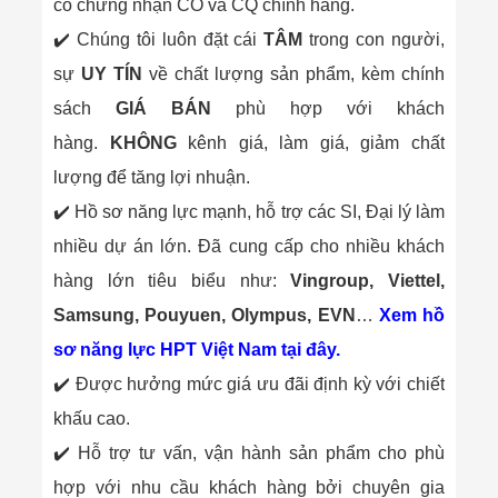
Công Nghiệp
có chứng nhận CO và CQ chính hãng.
Thiết Bị Ngành
✔️ Chúng tôi luôn đặt cái
TÂM
trong con người,
Giáo Dục
Thiết Bị Ngành
sự
UY TÍN
về chất lượng sản phẩm, kèm chính
Thủy Sản
Thiết Bị Ngành
sách
GIÁ BÁN
phù hợp với khách
Giày Da, Túi
hàng.
KHÔNG
kênh giá, làm giá, giảm chất
Xách
Dự Án Triển
lượng để tăng lợi nhuận.
Khai
✔️ Hồ sơ năng lực mạnh, hỗ trợ các SI, Đại lý làm
Dự Án Ngành
Thủy Sản
nhiều dự án lớn. Đã cung cấp cho nhiều khách
Dự Án Ngành
Thực Phẩm
hàng lớn tiêu biểu như:
Vingroup, Viettel,
Dự Án Ngành
Samsung, Pouyuen, Olympus, EVN
…
Xem hồ
Siêu Thị - Ngân
Hàng
sơ năng lực HPT Việt Nam tại đây.
Dự Án Ngành
Giáo Dục -
✔️ Được hưởng mức giá ưu đãi định kỳ với chiết
Trường Học
khấu cao.
Dự Án Ngành
Điện Tử
✔️ Hỗ trợ tư vấn, vận hành sản phẩm cho phù
Dự Án Ngành
hợp với nhu cầu khách hàng bởi chuyên gia
Công An - Quân