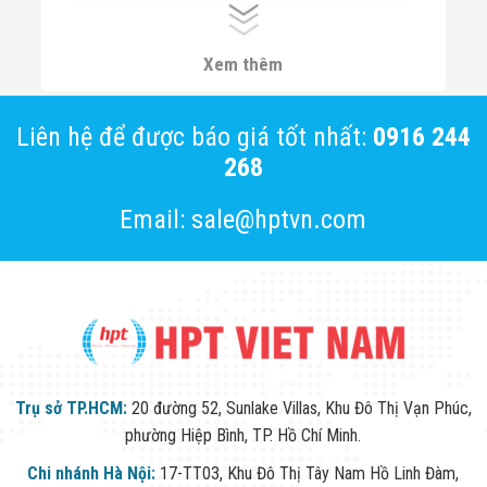
vào:
https://hptvietnam.vn/danh-muc/cong-
Xem thêm
xoay-3-cang
Liên hệ để được báo giá tốt nhất:
0916 244
268
Email: sale@hptvn.com
Trụ sở TP.HCM:
20 đường 52, Sunlake Villas, Khu Đô Thị Vạn Phúc,
phường Hiệp Bình, TP. Hồ Chí Minh.
Chi nhánh Hà Nội:
17-TT03, Khu Đô Thị Tây Nam Hồ Linh Đàm,