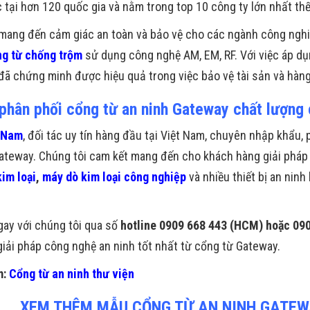
c tại hơn 120 quốc gia và nằm trong top 10 công ty lớn nhất thế 
mang đến cảm giác an toàn và bảo vệ cho các ngành công ngh
g từ chống trộm
sử dụng công nghệ AM, EM, RF. Với việc áp dụ
ã chứng minh được hiệu quả trong việc bảo vệ tài sản và hàn
 phân phối cổng từ an ninh Gateway chất lượng 
 Nam
, đối tác uy tín hàng đầu tại Việt Nam, chuyên nhập khẩu,
ateway. Chúng tôi cam kết mang đến cho khách hàng giải pháp 
im loại
,
máy dò kim loại công nghiệp
và nhiều thiết bị an ninh
gay với chúng tôi qua số
hotline 0909 668 443 (HCM) hoặc 09
giải pháp công nghệ an ninh tốt nhất từ cổng từ Gateway.
m:
Cổng từ an ninh thư viện
XEM THÊM MẪU CỔNG TỪ AN NINH GATEWA