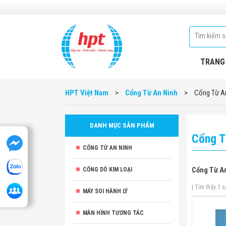
TRANG
HPT Việt Nam
>
Cổng Từ An Ninh
>
Cổng Từ An
DANH MỤC SẢN PHẨM
Cổng T
CỔNG TỪ AN NINH
Cổng Từ An
CỔNG DÒ KIM LOẠI
| Tìm thấy 1 
MÁY SOI HÀNH LÝ
MÀN HÌNH TƯƠNG TÁC