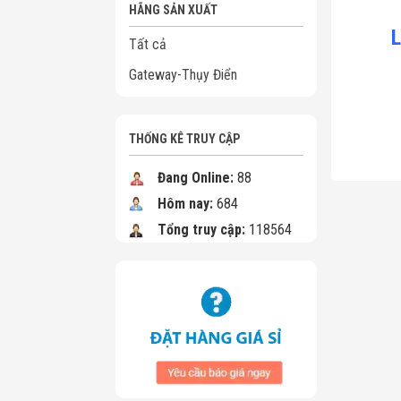
HÃNG SẢN XUẤT
L
Tất cả
Gateway-Thụy Điển
THỐNG KÊ TRUY CẬP
Đang Online:
88
Hôm nay:
684
Tổng truy cập:
118564