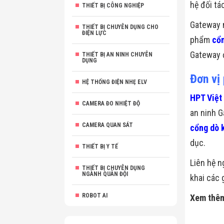
hệ đối tá
THIẾT BỊ CÔNG NGHIỆP
Gateway 
THIẾT BỊ CHUYÊN DỤNG CHO
ĐIỆN LỰC
phẩm
cổn
Gateway đ
THIẾT BỊ AN NINH CHUYÊN
DỤNG
Đơn vị
HỆ THỐNG ĐIỆN NHẸ ELV
HPT Việt
CAMERA ĐO NHIỆT ĐỘ
an ninh G
CAMERA QUAN SÁT
cổng dò k
dục.
THIẾT BỊ Y TẾ
Liên hệ n
THIẾT BỊ CHUYÊN DỤNG
NGÀNH QUÂN ĐỘI
khai các 
ROBOT AI
Xem thê