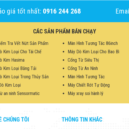
o giá tốt nhất:
0916 244 268
Emai
CÁC SẢN PHẨM BÁN CHẠY
iểm Tra Vết Nứt Sản Phẩm
Màn Hình Tương Tác 86inch
ò Kim Loại Cho Tái Chế
Máy Dò Kim Loại Cho Bao Bì
ò Kim Hasima
Cổng Từ Siêu Thị
ò Kim Loại Băng Tải
Cổng Từ An Ninh
ò Kim Loại Trong Thủy Sản
Màn Hình Tương Tác
Dò Kim Loại
Máy Chiết Rót Tự Động
ừ an ninh Sensormatic
Máy xray soi hành lý
Ề CHÚNG TÔI
THÔNG TIN KHÁC