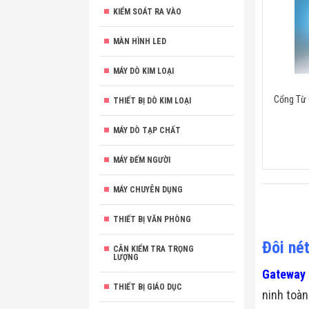
KIỂM SOÁT RA VÀO
MÀN HÌNH LED
MÁY DÒ KIM LOẠI
Cổng Từ 
THIẾT BỊ DÒ KIM LOẠI
MÁY DÒ TẠP CHẤT
MÁY ĐẾM NGƯỜI
MÁY CHUYÊN DỤNG
THIẾT BỊ VĂN PHÒNG
Đôi né
CÂN KIỂM TRA TRỌNG
LƯỢNG
Gateway
THIẾT BỊ GIÁO DỤC
ninh toàn