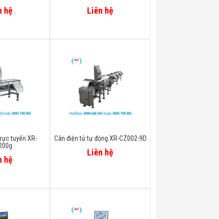
n hệ
Liên hệ
trực tuyến XR-
Cân điện tử tự động XR-CZ002-9D
200g
Liên hệ
n hệ