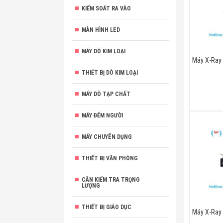
KIỂM SOÁT RA VÀO
MÀN HÌNH LED
MÁY DÒ KIM LOẠI
Máy X-Ray 
THIẾT BỊ DÒ KIM LOẠI
MÁY DÒ TẠP CHẤT
MÁY ĐẾM NGƯỜI
MÁY CHUYÊN DỤNG
THIẾT BỊ VĂN PHÒNG
CÂN KIỂM TRA TRỌNG
LƯỢNG
THIẾT BỊ GIÁO DỤC
Máy X-Ray 