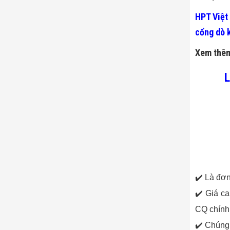
HPT Việt
cổng dò k
Xem thê
L
✔️ Là đơ
✔️ Giá ca
CQ chính
✔️ Chúng 