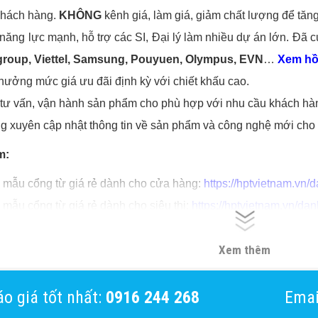
khách hàng.
KHÔNG
kênh giá, làm giá, giảm chất lượng để tăng
năng lực mạnh, hỗ trợ các SI, Đại lý làm nhiều dự án lớn. Đã 
group, Viettel, Samsung, Pouyuen, Olympus, EVN
…
Xem hồ 
ưởng mức giá ưu đãi định kỳ với chiết khấu cao.
 tư vấn, vận hành sản phẩm cho phù hợp với nhu cầu khách hà
 xuyên cập nhật thông tin về sản phẩm và công nghệ mới cho 
m:
 mẫu cổng từ giá rẻ dành cho cửa hàng:
https://hptvietnam.vn/
 mẫu cổng từ giá rẻ dành cho siêu thị:
https://hptvietnam.vn/dan
 mẫu cổng dò kim loại giá rẻ dành cho sân bay:
https://hptviet
Xem thêm
 mẫu cổng xoay 3 cảng kiểm soát ra vào:
https://hptvietnam.v
o giá tốt nhất:
0916 244 268
Emai