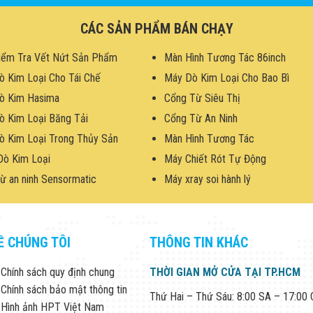
CÁC SẢN PHẨM BÁN CHẠY
iểm Tra Vết Nứt Sản Phẩm
Màn Hình Tương Tác 86inch
ò Kim Loại Cho Tái Chế
Máy Dò Kim Loại Cho Bao Bì
ò Kim Hasima
Cổng Từ Siêu Thị
ò Kim Loại Băng Tải
Cổng Từ An Ninh
ò Kim Loại Trong Thủy Sản
Màn Hình Tương Tác
Dò Kim Loại
Máy Chiết Rót Tự Động
ừ an ninh Sensormatic
Máy xray soi hành lý
Ề CHÚNG TÔI
THÔNG TIN KHÁC
Chính sách quy định chung
THỜI GIAN MỞ CỬA TẠI TP.HCM
Chính sách bảo mật thông tin
Thứ Hai – Thứ Sáu: 8:00 SA – 17:00
Hình ảnh HPT Việt Nam