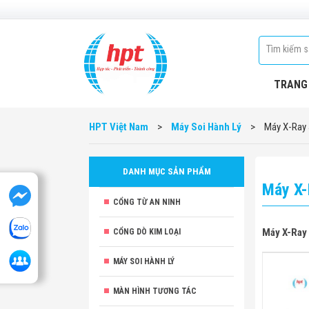
TRANG
HPT Việt Nam
>
Máy Soi Hành Lý
>
Máy X-Ray
DANH MỤC SẢN PHẨM
Máy X-
CỔNG TỪ AN NINH
Máy X-Ray
CỔNG DÒ KIM LOẠI
MÁY SOI HÀNH LÝ
MÀN HÌNH TƯƠNG TÁC