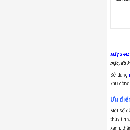
Máy X-Ra
mặc, dò k
Sử dụng
khu công 
Ưu điể
Một số đặ
thủy tinh
xanh, thâ