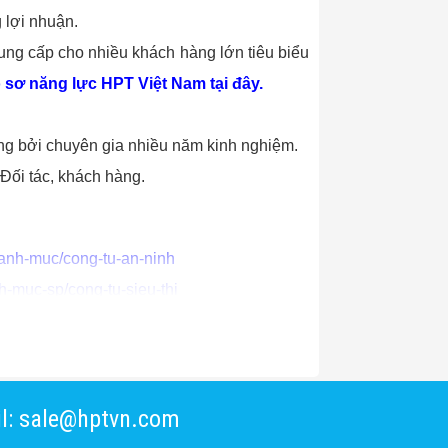
 lợi nhuận.
cung cấp cho nhiều khách hàng lớn tiêu biểu
sơ năng lực HPT Việt Nam tại đây.
ng bởi chuyên gia nhiều năm kinh nghiệm.
Đối tác, khách hàng.
danh-muc/cong-tu-an-ninh
h-muc-sp/cong-tu-sieu-thi
nam.vn/danh-muc/cong-do-kim-loai
n/danh-muc/cong-xoay-3-cang
l: sale@hptvn.com