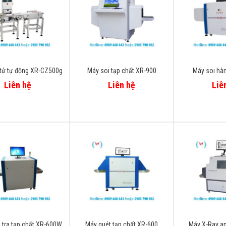
 tử tự động XR-CZ500g
Máy soi tạp chất XR-900
Máy soi hàn
Liên hệ
Liên hệ
Liê
 tra tạp chất XR-600W
Máy quét tạp chất XR-600
Máy X-Ray an