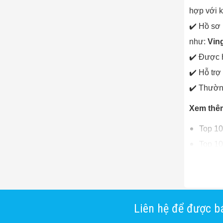
hợp với 
✔️ Hồ sơ 
như:
Vin
✔️ Được h
✔️ Hỗ trợ
✔️ Thường
Xem thê
Top 10
Top 10
Top 10
Top 10
Liên hệ để được bá