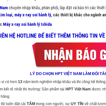
 Nam
chuyên nhập khẩu, phân phối, lắp đặt và bảo trì các thiết
im loại
,
máy x-ray soi hành lý
, các thiết bị khác cho ngành a
m:
Máy x-ray soi hành lý Ishida
IÊN HỆ HOTLINE ĐỂ BIẾT THÊM THÔNG TIN VỀ
LÝ DO CHỌN HPT VIỆT NAM LÀM ĐỐI T
n vị có hơn
13
năm kinh nghiệm nhập khẩu và thi công hệ thống
m kết rẻ nhất thị trường: Sản phẩm tại
HPT Việt Nam
được nhậ
 hãng.
tôi luôn đặt cái
TÂM
trong con người, sự
UY TÍN
về chất lượ