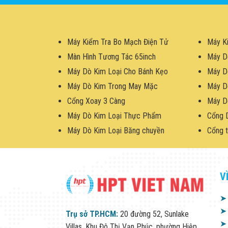
Máy Kiểm Tra Bo Mạch Điện Tử
Máy K
Màn Hình Tương Tác 65inch
Máy D
Máy Dò Kim Loại Cho Bánh Kẹo
Máy D
Máy Dò Kim Trong May Mặc
Máy D
Cổng Xoay 3 Càng
Máy D
Máy Dò Kim Loại Thực Phẩm
Cổng 
Máy Dò Kim Loại Băng chuyền
Cổng t
V
➤
➤
Trụ sở TP.HCM:
20 đường 52, Sunlake
➤
Villas, Khu Đô Thị Vạn Phúc, phường Hiệp