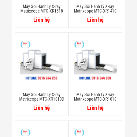
Flycam
Máy Soi Hành Lý X-ray
Máy Soi Hành Lý X-ray
Robot Tự Hành
Matrixcope MTC-XR1518
Matrixcope MTC-XR1410
Robot AI
Liên hệ
Liên hệ
THIẾT BỊ KIỂM
SOÁT RA VÀO
Cổng Dò Kim
Loại
Máy Soi Hành
Lý (X-Ray)
Cổng Phân Làn
Tự Động
Nhận Diện
Khuôn Mặt
Hệ Thống Điện
Nhẹ
Thiết Bị Theo
Máy Soi Hành Lý X-ray
Máy Soi Hành Lý X-ray
Ngành
Matrixcope MTC-XR1010D
Matrixcope MTC-XR1010
Thiết Bị Ngành
Liên hệ
Liên hệ
Thực Phẩm
Thiết Bị Ngành
Thực Phẩm
Matrixcope
Thiết Bị Ngành