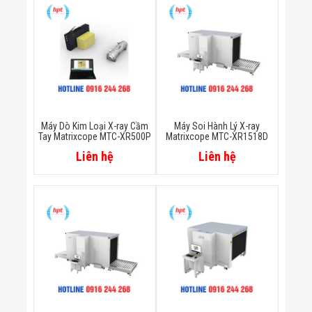
Màn Hình LED
Thiết Bị Chống
Ghi Âm
Máy X-Ray
Thực Phẩm
Máy Dò Kim
Loại Công
Nghiệp
Thiết Bị Công
Nghệ Cao
Máy Dò Kim Loại X-ray Cầm
Máy Soi Hành Lý X-ray
Ống Nhòm
Tay Matrixcope MTC-XR500P
Matrixcope MTC-XR1518D
Chuyên Dụng
Liên hệ
Liên hệ
Đo Lực - Sức
Căng - Sức
Nén
Máy Kiểm Tra
Khuyết Tật
Máy Kiểm Tra
Vết Nứt Sản
Phẩm
Máy Kiểm Tra
Bo Mạch Điện
Tử
Súng Bắn