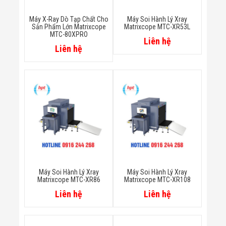
Minh
Sản Phẩm
Máy X-Ray Dò Tạp Chất Cho
Máy Soi Hành Lý Xray
THIẾT BỊ AN
Sản Phẩm Lớn Matrixcope
Matrixcope MTC-XR53L
MTC-80XPRO
NINH
Liên hệ
Camera Thông
Liên hệ
Minh
Cổng Từ Siêu
Thị
Máy Đếm
Người
Máy Dò Tìm
Thuốc Nổ
Phòng Chống
Khủng Bố
Camera Đo
Thân Nhiệt
THIẾT BỊ
CHUYÊN
Máy Soi Hành Lý Xray
Máy Soi Hành Lý Xray
Matrixcope MTC-XR86
Matrixcope MTC-XR108
DỤNG
Máy Dò Tạp
Liên hệ
Liên hệ
Chất
Màn Hình
Tương Tác