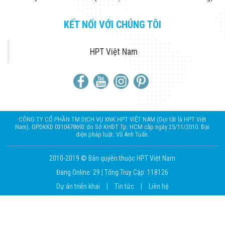
KẾT NỐI VỚI CHÚNG TÔI
HPT Việt Nam
CÔNG TY CỔ PHẦN TM DỊCH VỤ XNK HPT VIỆT NAM (Gọi tắt là HPT Việt
Nam). GPDKKD 0310478692 do Sở KHĐT Tp. HCM cấp ngày 25/11/2010. Đại
diện pháp luật: Vũ Anh Tuấn.
2010-2019 © Bản quyền thuộc HPT Việt Nam
Đang Online: 29
|
Tổng Truy Cập: 118126
Dự án triển khai
|
Tin tức
|
Liên hệ