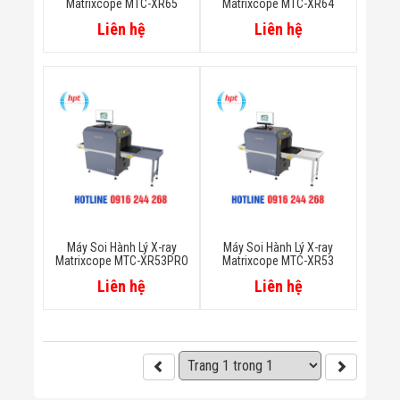
Matrixcope MTC-XR65
Matrixcope MTC-XR64
Đội
Dự Án Khối Nhà
Liên hệ
Liên hệ
Máy
Dự Án Kho
Xưởng -
Logistics
Tin Tức
Tin Công Nghệ
Tin Khuyến Mãi
Tin Tuyển Dụng
Liên Hệ
Máy Soi Hành Lý X-ray
Máy Soi Hành Lý X-ray
Matrixcope MTC-XR53PRO
Matrixcope MTC-XR53
Liên hệ
Liên hệ