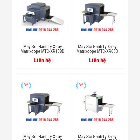
Công Nghiệp
Thiết Bị Ngành
Giáo Dục
Thiết Bị Ngành
Thủy Sản
Thiết Bị Ngành
Giày Da, Túi
Xách
Máy Soi Hành Lý X-ray
Máy Soi Hành Lý X-ray
Dự Án Triển
Matrixcope MTC-XR108D
Matrixcope MTC-XR65D
Khai
Liên hệ
Liên hệ
Dự Án Ngành
Thủy Sản
Dự Án Ngành
Thực Phẩm
Dự Án Ngành
Siêu Thị - Ngân
Hàng
Dự Án Ngành
Giáo Dục -
Trường Học
Dự Án Ngành
Điện Tử
Dự Án Ngành
Máy Soi Hành Lý X-ray
Máy Soi Hành Lý X-ray
Công An - Quân