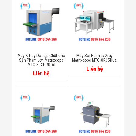
Bị Ngành Thủy
Sản - Đông
Lạnh
Giải Pháp Thiết
Bị Ngành Thực
Phẩm Đóng Gói
Giải Pháp Thiết
Bị Ngành May
Mặc - Giày Da
Giải Pháp Thiết
Máy X-Ray Dò Tạp Chất Cho
Máy Soi Hành Lý Xray
Bị Ngành Linh
Sản Phẩm Lớn Matrixcope
Matrixcope MTC-XR65Dual
MTC-80XPRO-AI
Kiện Điện Tử
Liên hệ
Giải Pháp Thiết
Liên hệ
Bị Ngành Giáo
Dục
Giải Pháp Thiết
Bị Ngành Bán
Lẻ - Retail
Giải Pháp
Chuyên Dụng
Ngành Công An
- Quân Đội
Giải Pháp Bãi
Giữ Xe Thông