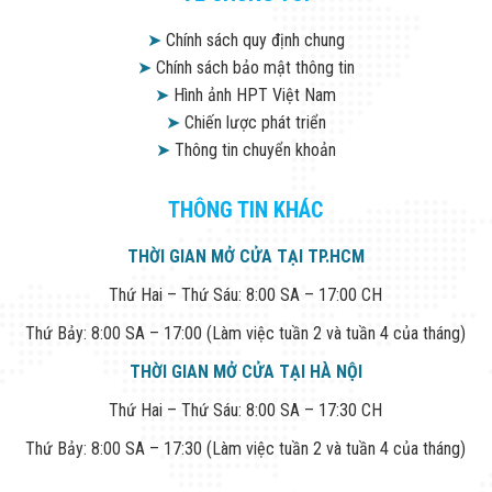
Đội
Dự Án Khối Nhà
➤
Chính sách quy định chung
Máy
➤
Chính sách bảo mật thông tin
Dự Án Kho
➤
Hình ảnh HPT Việt Nam
Xưởng -
Logistics
➤
Chiến lược phát triển
Tin Tức
➤
Thông tin chuyển khoản
Tin Công Nghệ
Tin Khuyến Mãi
Tin Tuyển Dụng
THÔNG TIN KHÁC
Liên Hệ
THỜI GIAN MỞ CỬA TẠI TP.HCM
Thứ Hai – Thứ Sáu: 8:00 SA – 17:00 CH
Thứ Bảy: 8:00 SA – 17:00 (Làm việc tuần 2 và tuần 4 của tháng)
THỜI GIAN MỞ CỬA TẠI HÀ NỘI
Thứ Hai – Thứ Sáu: 8:00 SA – 17:30 CH
Thứ Bảy: 8:00 SA – 17:30 (Làm việc tuần 2 và tuần 4 của tháng)