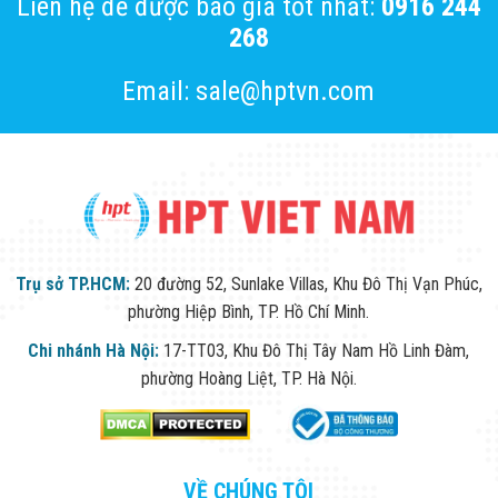
Liên hệ để được báo giá tốt nhất:
Công Nghiệp
0916 244
Thiết Bị Ngành
268
Giáo Dục
Thiết Bị Ngành
Email: sale@hptvn.com
Thủy Sản
Thiết Bị Ngành
Giày Da, Túi
Xách
Dự Án Triển
Khai
Dự Án Ngành
Thủy Sản
Dự Án Ngành
Thực Phẩm
Trụ sở TP.HCM:
20 đường 52, Sunlake Villas, Khu Đô Thị Vạn Phúc,
Dự Án Ngành
phường Hiệp Bình, TP. Hồ Chí Minh.
Siêu Thị - Ngân
Hàng
Chi nhánh Hà Nội:
17-TT03, Khu Đô Thị Tây Nam Hồ Linh Đàm,
Dự Án Ngành
phường Hoàng Liệt, TP. Hà Nội.
Giáo Dục -
Trường Học
Dự Án Ngành
Điện Tử
Dự Án Ngành
VỀ CHÚNG TÔI
Công An - Quân