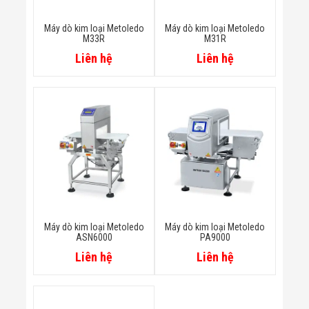
Minh
Sản Phẩm
Máy dò kim loại Metoledo
Máy dò kim loại Metoledo
THIẾT BỊ AN
M33R
M31R
NINH
Liên hệ
Liên hệ
Camera Thông
Minh
Cổng Từ Siêu
Thị
Máy Đếm
Người
Máy Dò Tìm
Thuốc Nổ
Phòng Chống
Khủng Bố
Camera Đo
Thân Nhiệt
THIẾT BỊ
Máy dò kim loại Metoledo
Máy dò kim loại Metoledo
CHUYÊN
ASN6000
PA9000
DỤNG
Liên hệ
Liên hệ
Máy Dò Tạp
Chất
Màn Hình
Tương Tác