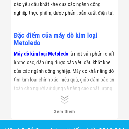
Flycam
các yêu cầu khắt khe của các ngành công
Robot Tự Hành
nghiệp thực phẩm, dược phẩm, sản xuất điện tử,
Robot AI
THIẾT BỊ KIỂM
…
SOÁT RA VÀO
Cổng Dò Kim
Đặc điểm của máy dò kim loại
Loại
Metoledo
Máy Soi Hành
Lý (X-Ray)
Cổng Phân Làn
Máy dò kim loại Metoledo
là một sản phẩm chất
Tự Động
lượng cao, đáp ứng được các yêu cầu khắt khe
Nhận Diện
Khuôn Mặt
của các ngành công nghiệp. Máy có khả năng dò
Hệ Thống Điện
tìm kim loại chính xác, hiệu quả, giúp đảm bảo an
Nhẹ
Thiết Bị Theo
toàn cho người sử dụng và nâng cao chất lượng
Ngành
sản phẩm.
Thiết Bị Ngành
Thực Phẩm
Thiết Bị Ngành
Xem thêm:
Máy Dò Kim Loại Ishida
Xem thêm
Thực Phẩm
Matrixcope
Thiết Bị Ngành