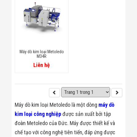
Màn Hình LED
Thiết Bị Chống
Ghi Âm
Máy X-Ray
Thực Phẩm
Máy Dò Kim
Loại Công
Nghiệp
Thiết Bị Công
Máy dò kim loại Metoledo
Nghệ Cao
M34R
Ống Nhòm
Liên hệ
Chuyên Dụng
Đo Lực - Sức
Căng - Sức
Nén
Máy Kiểm Tra
Khuyết Tật
Máy Kiểm Tra
Máy dò kim loại Metoledo là một dòng
máy dò
Vết Nứt Sản
Phẩm
kim loại công nghiệp
được sản xuất bởi tập
Máy Kiểm Tra
đoàn Metoledo của Đức. Máy được thiết kế và
Bo Mạch Điện
Tử
chế tạo với công nghệ tiên tiến, đáp ứng được
Súng Bắn