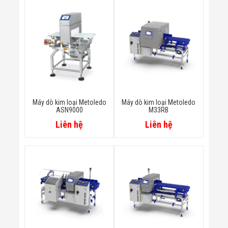
Bị Ngành Thủy
Sản - Đông
Lạnh
Giải Pháp Thiết
Bị Ngành Thực
Phẩm Đóng Gói
Giải Pháp Thiết
Bị Ngành May
Mặc - Giày Da
Giải Pháp Thiết
Bị Ngành Linh
Máy dò kim loại Metoledo
Máy dò kim loại Metoledo
Kiện Điện Tử
ASN9000
M33RB
Giải Pháp Thiết
Liên hệ
Liên hệ
Bị Ngành Giáo
Dục
Giải Pháp Thiết
Bị Ngành Bán
Lẻ - Retail
Giải Pháp
Chuyên Dụng
Ngành Công An
- Quân Đội
Giải Pháp Bãi
Giữ Xe Thông