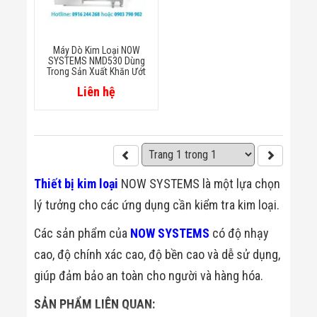
Minh
Sản Phẩm
THIẾT BỊ AN
Máy Dò Kim Loại NOW
NINH
SYSTEMS NMD530 Dùng
Camera Thông
Trong Sản Xuất Khăn Ướt
Minh
Liên hệ
Cổng Từ Siêu
Thị
Máy Đếm
Người
Máy Dò Tìm
Thuốc Nổ
Phòng Chống
Thiết bị kim loại
NOW SYSTEMS là một lựa chọn
Khủng Bố
Camera Đo
lý tưởng cho các ứng dụng cần kiểm tra kim loại.
Thân Nhiệt
THIẾT BỊ
Các sản phẩm của
NOW SYSTEMS
có độ nhạy
CHUYÊN
DỤNG
cao, độ chính xác cao, độ bền cao và dễ sử dụng,
Máy Dò Tạp
giúp đảm bảo an toàn cho người và hàng hóa.
Chất
Màn Hình
SẢN PHẨM LIÊN QUAN:
Tương Tác