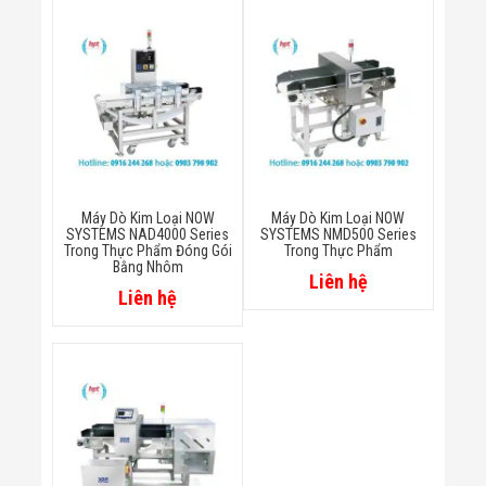
Bị Ngành Thủy
Sản - Đông
Lạnh
Giải Pháp Thiết
Bị Ngành Thực
Phẩm Đóng Gói
Giải Pháp Thiết
Bị Ngành May
Mặc - Giày Da
Giải Pháp Thiết
Bị Ngành Linh
Máy Dò Kim Loại NOW
Máy Dò Kim Loại NOW
Kiện Điện Tử
SYSTEMS NAD4000 Series
SYSTEMS NMD500 Series
Trong Thực Phẩm Đóng Gói
Trong Thực Phẩm
Giải Pháp Thiết
Bằng Nhôm
Bị Ngành Giáo
Liên hệ
Dục
Liên hệ
Giải Pháp Thiết
Bị Ngành Bán
Lẻ - Retail
Giải Pháp
Chuyên Dụng
Ngành Công An
- Quân Đội
Giải Pháp Bãi
Giữ Xe Thông