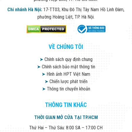
Flycam
Robot Tự Hành
Chi nhánh Hà Nội:
17-TT03, Khu Đô Thị Tây Nam Hồ Linh Đàm,
Robot AI
phường Hoàng Liệt, TP. Hà Nội.
THIẾT BỊ KIỂM
SOÁT RA VÀO
Cổng Dò Kim
Loại
Máy Soi Hành
VỀ CHÚNG TÔI
Lý (X-Ray)
Cổng Phân Làn
➤
Chính sách quy định chung
Tự Động
Nhận Diện
➤
Chính sách bảo mật thông tin
Khuôn Mặt
➤
Hình ảnh HPT Việt Nam
Hệ Thống Điện
➤
Chiến lược phát triển
Nhẹ
Thiết Bị Theo
➤
Thông tin chuyển khoản
Ngành
Thiết Bị Ngành
THÔNG TIN KHÁC
Thực Phẩm
Thiết Bị Ngành
Thực Phẩm
THỜI GIAN MỞ CỬA TẠI TP.HCM
Matrixcope
Thiết Bị Ngành
Thứ Hai – Thứ Sáu: 8:00 SA – 17:00 CH