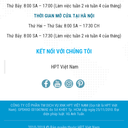
Công Nghiệp
Thứ Bảy: 8:00 SA – 17:00 (Làm việc tuần 2 và tuần 4 của tháng)
Thiết Bị Ngành
Giáo Dục
THỜI GIAN MỞ CỬA TẠI HÀ NỘI
Thiết Bị Ngành
Thủy Sản
Thứ Hai – Thứ Sáu: 8:00 SA – 17:30 CH
Thiết Bị Ngành
Giày Da, Túi
Thứ Bảy: 8:00 SA – 17:30 (Làm việc tuần 2 và tuần 4 của tháng)
Xách
Dự Án Triển
Khai
KẾT NỐI VỚI CHÚNG TÔI
Dự Án Ngành
Thủy Sản
Dự Án Ngành
HPT Việt Nam
Thực Phẩm
Dự Án Ngành
Siêu Thị - Ngân
Hàng
Dự Án Ngành
Giáo Dục -
Trường Học
CÔNG TY CỔ PHẦN TM DỊCH VỤ XNK HPT VIỆT NAM (Gọi tắt là HPT Việt
Dự Án Ngành
Nam). GPDKKD 0310478692 do Sở KHĐT Tp. HCM cấp ngày 25/11/2010. Đại
diện pháp luật: Vũ Anh Tuấn.
Điện Tử
Dự Án Ngành
Công An - Quân
2010-2019 © Bản quyền thuộc HPT Việt Nam