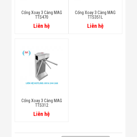
Minh
Sản Phẩm
Cổng Xoay 3 Càng MAG
Cổng Xoay 3 Càng MAG
THIẾT BỊ AN
TTS470
TTS351L
NINH
Liên hệ
Liên hệ
Camera Thông
Minh
Cổng Từ Siêu
Thị
Máy Đếm
Người
Máy Dò Tìm
Thuốc Nổ
Phòng Chống
Khủng Bố
Camera Đo
Thân Nhiệt
THIẾT BỊ
Cổng Xoay 3 Càng MAG
CHUYÊN
TTS312
DỤNG
Liên hệ
Máy Dò Tạp
Chất
Màn Hình
Tương Tác