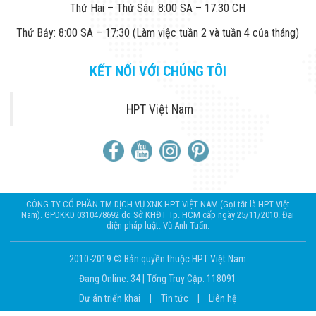
Công Nghiệp
Thứ Hai – Thứ Sáu: 8:00 SA – 17:30 CH
Thiết Bị Ngành
Giáo Dục
Thứ Bảy: 8:00 SA – 17:30 (Làm việc tuần 2 và tuần 4 của tháng)
Thiết Bị Ngành
Thủy Sản
Thiết Bị Ngành
KẾT NỐI VỚI CHÚNG TÔI
Giày Da, Túi
Xách
HPT Việt Nam
Dự Án Triển
Khai
Dự Án Ngành
Thủy Sản
Dự Án Ngành
Thực Phẩm
Dự Án Ngành
Siêu Thị - Ngân
CÔNG TY CỔ PHẦN TM DỊCH VỤ XNK HPT VIỆT NAM (Gọi tắt là HPT Việt
Nam). GPDKKD 0310478692 do Sở KHĐT Tp. HCM cấp ngày 25/11/2010. Đại
Hàng
diện pháp luật: Vũ Anh Tuấn.
Dự Án Ngành
Giáo Dục -
Trường Học
2010-2019 © Bản quyền thuộc HPT Việt Nam
Dự Án Ngành
Đang Online: 34
|
Tổng Truy Cập: 118091
Điện Tử
Dự Án Ngành
Dự án triển khai
|
Tin tức
|
Liên hệ
Công An - Quân