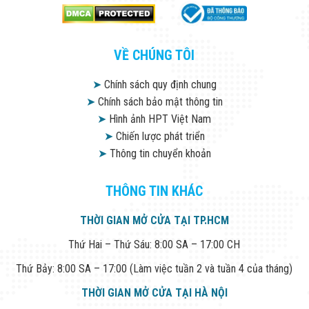
Flycam
Robot Tự Hành
Robot AI
THIẾT BỊ KIỂM
VỀ CHÚNG TÔI
SOÁT RA VÀO
Cổng Dò Kim
➤
Chính sách quy định chung
Loại
Máy Soi Hành
➤
Chính sách bảo mật thông tin
Lý (X-Ray)
➤
Hình ảnh HPT Việt Nam
Cổng Phân Làn
➤
Chiến lược phát triển
Tự Động
Nhận Diện
➤
Thông tin chuyển khoản
Khuôn Mặt
Hệ Thống Điện
THÔNG TIN KHÁC
Nhẹ
Thiết Bị Theo
Ngành
THỜI GIAN MỞ CỬA TẠI TP.HCM
Thiết Bị Ngành
Thứ Hai – Thứ Sáu: 8:00 SA – 17:00 CH
Thực Phẩm
Thiết Bị Ngành
Thứ Bảy: 8:00 SA – 17:00 (Làm việc tuần 2 và tuần 4 của tháng)
Thực Phẩm
Matrixcope
THỜI GIAN MỞ CỬA TẠI HÀ NỘI
Thiết Bị Ngành