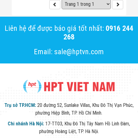
Màn Hình LED
Thiết Bị Chống
Ghi Âm
Máy X-Ray
Thực Phẩm
Liên hệ để được báo giá tốt nhất:
0916 244
Máy Dò Kim
268
Loại Công
Nghiệp
Thiết Bị Công
Email: sale@hptvn.com
Nghệ Cao
Ống Nhòm
Chuyên Dụng
Đo Lực - Sức
Căng - Sức
Nén
Máy Kiểm Tra
Khuyết Tật
Máy Kiểm Tra
Trụ sở TP.HCM:
20 đường 52, Sunlake Villas, Khu Đô Thị Vạn Phúc,
Vết Nứt Sản
Phẩm
phường Hiệp Bình, TP. Hồ Chí Minh.
Máy Kiểm Tra
Chi nhánh Hà Nội:
17-TT03, Khu Đô Thị Tây Nam Hồ Linh Đàm,
Bo Mạch Điện
Tử
phường Hoàng Liệt, TP. Hà Nội.
Súng Bắn