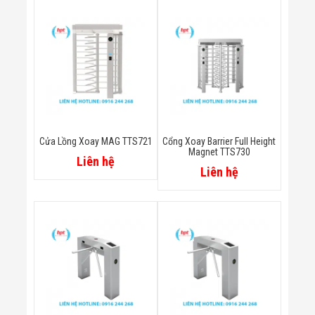
Bị Ngành Thủy
Sản - Đông
Lạnh
Giải Pháp Thiết
Bị Ngành Thực
Phẩm Đóng Gói
Giải Pháp Thiết
Bị Ngành May
Mặc - Giày Da
Giải Pháp Thiết
Bị Ngành Linh
Cửa Lồng Xoay MAG TTS721
Cổng Xoay Barrier Full Height
Kiện Điện Tử
Magnet TTS730
Liên hệ
Giải Pháp Thiết
Liên hệ
Bị Ngành Giáo
Dục
Giải Pháp Thiết
Bị Ngành Bán
Lẻ - Retail
Giải Pháp
Chuyên Dụng
Ngành Công An
- Quân Đội
Giải Pháp Bãi
Giữ Xe Thông