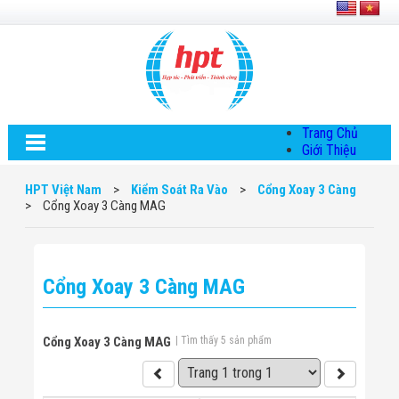
Trang Chủ
Giới Thiệu
Về HPT Việt
Nam
HPT Việt Nam
>
Kiểm Soát Ra Vào
>
Cổng Xoay 3 Càng
Hội Đồng Quản
>
Cổng Xoay 3 Càng MAG
Trị
Chính Sách Quy
Định Chung
Chính Sách Bảo
Cổng Xoay 3 Càng MAG
Mật Thông Tin
Chiến Lược
Phát Triển
Thông Tin
Cổng Xoay 3 Càng MAG
| Tìm thấy 5 sản phẩm
Chuyển Khoản
Giải Pháp
Giải Pháp Thiết