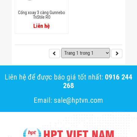
Minh
Sản Phẩm
Cổng xoay 3 càng Gunnebo
THIẾT BỊ AN
TriStile RO
NINH
Liên hệ
Camera Thông
Minh
Cổng Từ Siêu
Thị
Máy Đếm
Người
Máy Dò Tìm
Thuốc Nổ
Phòng Chống
Liên hệ để được báo giá tốt nhất:
0916 244
Khủng Bố
268
Camera Đo
Thân Nhiệt
THIẾT BỊ
Email: sale@hptvn.com
CHUYÊN
DỤNG
Máy Dò Tạp
Chất
Màn Hình
Tương Tác