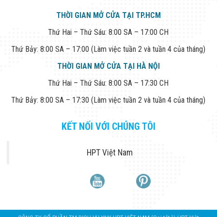
Flycam
THỜI GIAN MỞ CỬA TẠI TP.HCM
Robot Tự Hành
Robot AI
Thứ Hai – Thứ Sáu: 8:00 SA – 17:00 CH
THIẾT BỊ KIỂM
SOÁT RA VÀO
Thứ Bảy: 8:00 SA – 17:00 (Làm việc tuần 2 và tuần 4 của tháng)
Cổng Dò Kim
Loại
THỜI GIAN MỞ CỬA TẠI HÀ NỘI
Máy Soi Hành
Lý (X-Ray)
Thứ Hai – Thứ Sáu: 8:00 SA – 17:30 CH
Cổng Phân Làn
Tự Động
Thứ Bảy: 8:00 SA – 17:30 (Làm việc tuần 2 và tuần 4 của tháng)
Nhận Diện
Khuôn Mặt
KẾT NỐI VỚI CHÚNG TÔI
Hệ Thống Điện
Nhẹ
Thiết Bị Theo
HPT Việt Nam
Ngành
Thiết Bị Ngành
Thực Phẩm
Thiết Bị Ngành
Thực Phẩm
Matrixcope
Thiết Bị Ngành