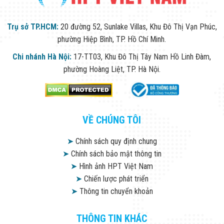
Màn Hình LED
Thiết Bị Chống
Ghi Âm
Trụ sở TP.HCM:
20 đường 52, Sunlake Villas, Khu Đô Thị Vạn Phúc,
Máy X-Ray
phường Hiệp Bình, TP. Hồ Chí Minh.
Thực Phẩm
Máy Dò Kim
Chi nhánh Hà Nội:
17-TT03, Khu Đô Thị Tây Nam Hồ Linh Đàm,
Loại Công
Nghiệp
phường Hoàng Liệt, TP. Hà Nội.
Thiết Bị Công
Nghệ Cao
Ống Nhòm
Chuyên Dụng
Đo Lực - Sức
VỀ CHÚNG TÔI
Căng - Sức
Nén
➤
Chính sách quy định chung
Máy Kiểm Tra
➤
Chính sách bảo mật thông tin
Khuyết Tật
Máy Kiểm Tra
➤
Hình ảnh HPT Việt Nam
Vết Nứt Sản
➤
Chiến lược phát triển
Phẩm
➤
Thông tin chuyển khoản
Máy Kiểm Tra
Bo Mạch Điện
Tử
THÔNG TIN KHÁC
Súng Bắn