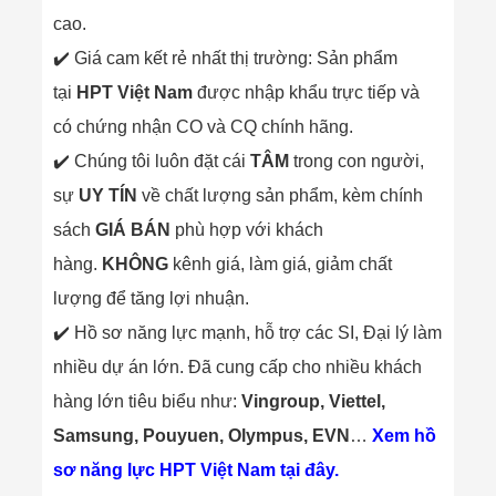
Công Nghiệp
Thiết Bị Ngành
cao.
Giáo Dục
✔️ Giá cam kết rẻ nhất thị trường: Sản phẩm
Thiết Bị Ngành
Thủy Sản
tại
HPT Việt Nam
được nhập khẩu trực tiếp và
Thiết Bị Ngành
Giày Da, Túi
có chứng nhận CO và CQ chính hãng.
Xách
✔️ Chúng tôi luôn đặt cái
TÂM
trong con người,
Dự Án Triển
Khai
sự
UY TÍN
về chất lượng sản phẩm, kèm chính
Dự Án Ngành
sách
GIÁ BÁN
phù hợp với khách
Thủy Sản
Dự Án Ngành
hàng.
KHÔNG
kênh giá, làm giá, giảm chất
Thực Phẩm
Dự Án Ngành
lượng để tăng lợi nhuận.
Siêu Thị - Ngân
✔️ Hồ sơ năng lực mạnh, hỗ trợ các SI, Đại lý làm
Hàng
Dự Án Ngành
nhiều dự án lớn. Đã cung cấp cho nhiều khách
Giáo Dục -
hàng lớn tiêu biểu như:
Vingroup, Viettel,
Trường Học
Dự Án Ngành
Samsung, Pouyuen, Olympus, EVN
…
Xem hồ
Điện Tử
Dự Án Ngành
sơ năng lực HPT Việt Nam tại đây.
Công An - Quân