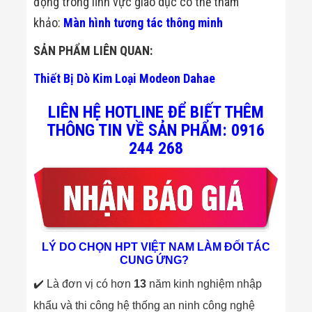
động trong lĩnh vực giáo dục có thể tham
Flycam
khảo:
Màn hình tương tác thông minh
Robot Tự Hành
Robot AI
THIẾT BỊ KIỂM
SẢN PHẨM LIÊN QUAN:
SOÁT RA VÀO
Cổng Dò Kim
Thiết Bị Dò Kim Loại Modeon Dahae
Loại
Máy Soi Hành
LIÊN HỆ HOTLINE ĐỂ BIẾT THÊM
Lý (X-Ray)
THÔNG TIN VỀ SẢN PHẨM: 0916
Cổng Phân Làn
Tự Động
244 268
Nhận Diện
Khuôn Mặt
Hệ Thống Điện
Nhẹ
Thiết Bị Theo
Ngành
Thiết Bị Ngành
Thực Phẩm
LÝ DO CHỌN HPT VIỆT NAM LÀM ĐỐI TÁC
Thiết Bị Ngành
CUNG ỨNG?
Thực Phẩm
✔️ Là đơn vị có hơn
13
năm kinh nghiệm nhập
Matrixcope
Thiết Bị Ngành
khẩu và thi công hệ thống an ninh công nghệ