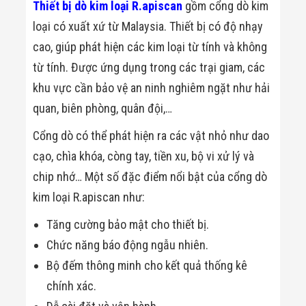
Thiết bị dò kim loại R.apiscan
gồm cổng dò kim
Minh
Sản Phẩm
loại có xuất xứ từ Malaysia. Thiết bị có độ nhạy
THIẾT BỊ AN
cao, giúp phát hiện các kim loại từ tính và không
NINH
Camera Thông
từ tính. Được ứng dụng trong các trại giam, các
Minh
khu vực cần bảo vệ an ninh nghiêm ngặt như hải
Cổng Từ Siêu
Thị
quan, biên phòng, quân đội,…
Máy Đếm
Người
Cổng dò có thể phát hiện ra các vật nhỏ như dao
Máy Dò Tìm
Thuốc Nổ
cạo, chìa khóa, còng tay, tiền xu, bộ vi xử lý và
Phòng Chống
chip nhớ… Một số đặc điểm nổi bật của cổng dò
Khủng Bố
Camera Đo
kim loại R.apiscan như:
Thân Nhiệt
THIẾT BỊ
Tăng cường bảo mật cho thiết bị.
CHUYÊN
Chức năng báo động ngẫu nhiên.
DỤNG
Máy Dò Tạp
Bộ đếm thông minh cho kết quả thống kê
Chất
Màn Hình
chính xác.
Tương Tác