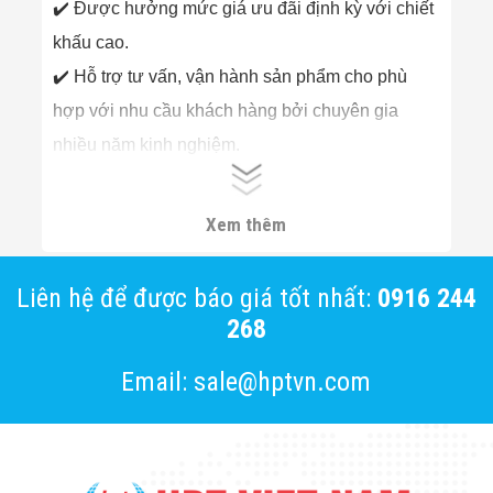
✔️ Được hưởng mức giá ưu đãi định kỳ với chiết
Đội
Dự Án Khối Nhà
khấu cao.
Máy
Dự Án Kho
✔️ Hỗ trợ tư vấn, vận hành sản phẩm cho phù
Xưởng -
hợp với nhu cầu khách hàng bởi chuyên gia
Logistics
Tin Tức
nhiều năm kinh nghiệm.
Tin Công Nghệ
Tin Khuyến Mãi
✔️ Thường xuyên cập nhật thông tin về sản phẩm
Tin Tuyển Dụng
và công nghệ mới cho Đối tác, khách hàng.
Liên Hệ
Xem thêm
Liên hệ để được báo giá tốt nhất:
0916 244
268
Email: sale@hptvn.com