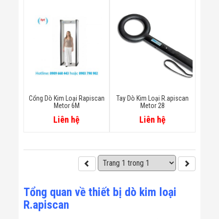
Bị Ngành Thủy
Sản - Đông
Lạnh
Giải Pháp Thiết
Bị Ngành Thực
Phẩm Đóng Gói
Giải Pháp Thiết
Bị Ngành May
Mặc - Giày Da
Giải Pháp Thiết
Bị Ngành Linh
Cổng Dò Kim Loại Rapiscan
Tay Dò Kim Loại R.apiscan
Kiện Điện Tử
Metor 6M
Metor 28
Giải Pháp Thiết
Liên hệ
Liên hệ
Bị Ngành Giáo
Dục
Giải Pháp Thiết
Bị Ngành Bán
Lẻ - Retail
Giải Pháp
Chuyên Dụng
Ngành Công An
Tổng quan về thiết bị dò kim loại
- Quân Đội
R.apiscan
Giải Pháp Bãi
Giữ Xe Thông