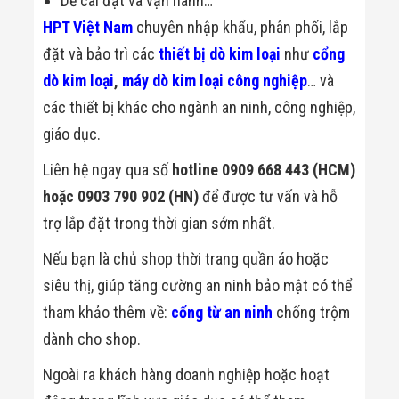
Dễ cài đặt và vận hành…
Màn Hình LED
Thiết Bị Chống
HPT Việt Nam
chuyên nhập khẩu, phân phối, lắp
Ghi Âm
đặt và bảo trì các
thiết bị dò kim loại
như
cổng
Máy X-Ray
Thực Phẩm
dò kim loại
,
máy dò kim loại công nghiệp
… và
Máy Dò Kim
Loại Công
các thiết bị khác cho ngành an ninh, công nghiệp,
Nghiệp
giáo dục.
Thiết Bị Công
Nghệ Cao
Liên hệ ngay qua số
hotline 0909 668 443 (HCM)
Ống Nhòm
Chuyên Dụng
hoặc 0903 790 902 (HN)
để được tư vấn và hỗ
Đo Lực - Sức
trợ lắp đặt trong thời gian sớm nhất.
Căng - Sức
Nén
Nếu bạn là chủ shop thời trang quần áo hoặc
Máy Kiểm Tra
Khuyết Tật
siêu thị, giúp tăng cường an ninh bảo mật có thể
Máy Kiểm Tra
Vết Nứt Sản
tham khảo thêm về:
cổng từ an ninh
chống trộm
Phẩm
dành cho shop.
Máy Kiểm Tra
Bo Mạch Điện
Ngoài ra khách hàng doanh nghiệp hoặc hoạt
Tử
Súng Bắn