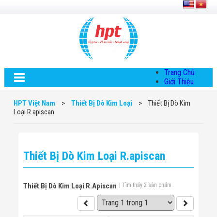
Trang Chủ
Giới Thiệu
Về HPT Việt
Nam
HPT Việt Nam
>
Thiết Bị Dò Kim Loại
>
Thiết Bị Dò Kim
Hội Đồng Quản
Loại R.apiscan
Trị
Chính Sách Quy
Định Chung
Chính Sách Bảo
Thiết Bị Dò Kim Loại R.apiscan
Mật Thông Tin
Chiến Lược
Phát Triển
Thông Tin
Thiết Bị Dò Kim Loại R.apiscan
| Tìm thấy 2 sản phẩm
Chuyển Khoản
Giải Pháp
Giải Pháp Thiết