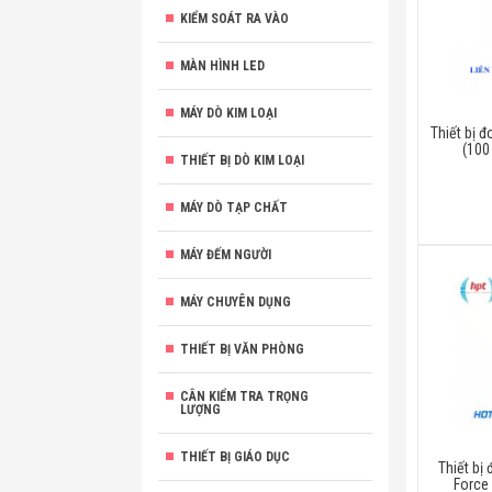
KIỂM SOÁT RA VÀO
MÀN HÌNH LED
MÁY DÒ KIM LOẠI
Thiết bị 
(100
THIẾT BỊ DÒ KIM LOẠI
MÁY DÒ TẠP CHẤT
MÁY ĐẾM NGƯỜI
MÁY CHUYÊN DỤNG
THIẾT BỊ VĂN PHÒNG
CÂN KIỂM TRA TRỌNG
LƯỢNG
THIẾT BỊ GIÁO DỤC
Thiết bị
Force 