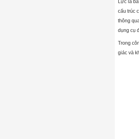
Lực là bấ
cấu trúc 
thông qua
dụng cụ đ
Trong côn
giác và k