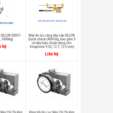
 DILLON 30007-
Máy đo lực căng dây cáp DILLON
, 5000kg)
Quick-check (4500 Kg, bao gồm 3
cỡ dây hiệu chuẩn dùng cho
n hệ
Vinaphone 9.52, 12.7, 13.5 mm)
Liên hệ
Nén Chỉ Thị Kim
Đồng Đồ Đo Lực Nén Chỉ Thị Kim