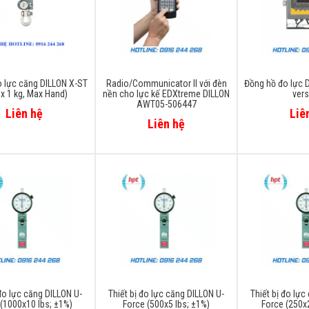
đo lực căng DILLON X-ST
Radio/Communicator II với đèn
Đồng hồ đo lực D
 x 1 kg, Max Hand)
nền cho lực kế EDXtreme DILLON
vers
AWT05-506447
Liên hệ
Liê
Liên hệ
 đo lực căng DILLON U-
Thiết bị đo lực căng DILLON U-
Thiết bị đo lực
(1000x10 Ibs; ±1%)
Force (500x5 Ibs; ±1%)
Force (250x2