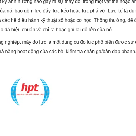
t kỳ ảnh hưởng nào gây ra sự thay đổi trong một vật thể hoặ
của nó, bao gồm lực đẩy, lực kéo hoặc lực phá vỡ. Lực kế là d
 các hệ điều hành kỹ thuật số hoặc cơ học. Thông thường, để đ
o đã hiệu chuẩn và chỉ ra hoặc ghi lại độ lớn của nó.
g nghiệp, máy đo lực là một dụng cụ đo lực phổ biến được sử d
hả năng hoạt động của các bài kiểm tra chân ga/bàn đạp phanh