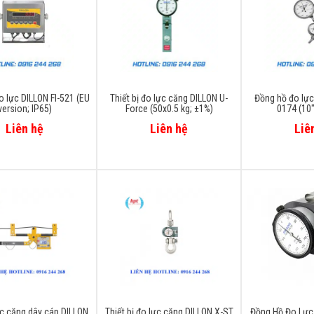
o lực DILLON FI-521 (EU
Thiết bị đo lực căng DILLON U-
Đồng hồ đo lực
version; IP65)
Force (50x0.5 kg; ±1%)
0174 (10"
Liên hệ
Liên hệ
Liê
c căng dây cáp DILLON
Thiết bị đo lực căng DILLON X-ST
Đồng Hồ Đo Lực 