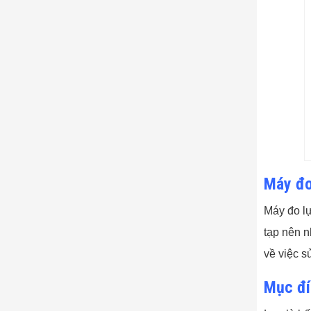
Máy đo
Máy đo lự
tạp nên n
về việc s
Mục đí