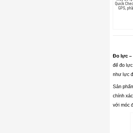
Quick Chec
GPS, ph
Đo lực –
để đo lực
như lực đ
Sản phẩm 
chính xác
với móc đ