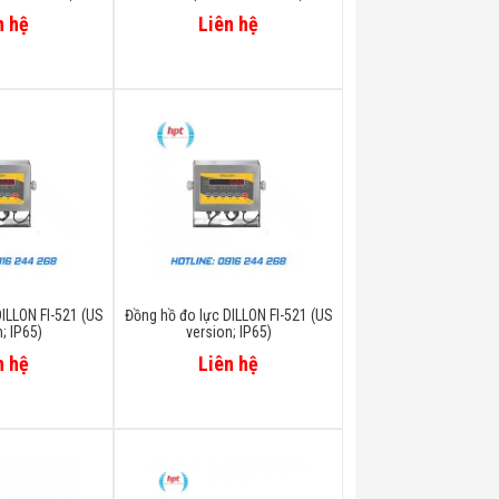
n hệ
Liên hệ
ILLON FI-521 (US
Đồng hồ đo lực DILLON FI-521 (US
; IP65)
version; IP65)
n hệ
Liên hệ