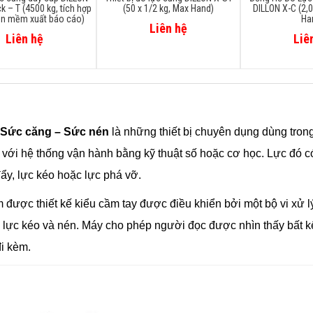
k – T (4500 kg, tích hợp
(50 x 1/2 kg, Max Hand)
DILLON X-C (2,0
ần mềm xuất báo cáo)
Ha
Liên hệ
Liên hệ
Liê
 Sức căng – Sức nén
là những thiết bị chuyên dụng dùng trong
 với hệ thống vận hành bằng kỹ thuật số hoặc cơ học. Lực đó c
ẩy, lực kéo hoặc lực phá vỡ.
được thiết kế kiểu cầm tay được điều khiển bởi một bộ vi xử l
 lực kéo và nén. Máy cho phép người đọc được nhìn thấy bất kể 
i kèm.