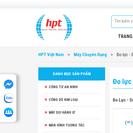
TRANG
HPT Việt Nam
>
Máy Chuyên Dụng
>
Đo lực - 
DANH MỤC SẢN PHẨM
Đo lực
CỔNG TỪ AN NINH
Đo Lực - S
CỔNG DÒ KIM LOẠI
MÁY SOI HÀNH LÝ
MÀN HÌNH TƯƠNG TÁC