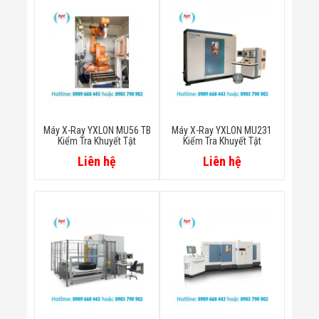
Bị Ngành Thủy
Sản - Đông
Lạnh
Giải Pháp Thiết
Bị Ngành Thực
Phẩm Đóng Gói
Giải Pháp Thiết
Bị Ngành May
Mặc - Giày Da
Giải Pháp Thiết
Máy X-Ray YXLON MU56 TB
Máy X-Ray YXLON MU231
Bị Ngành Linh
Kiểm Tra Khuyết Tật
Kiểm Tra Khuyết Tật
Kiện Điện Tử
Liên hệ
Liên hệ
Giải Pháp Thiết
Bị Ngành Giáo
Dục
Giải Pháp Thiết
Bị Ngành Bán
Lẻ - Retail
Giải Pháp
Chuyên Dụng
Ngành Công An
- Quân Đội
Giải Pháp Bãi
Giữ Xe Thông