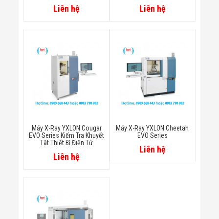
Đội
Liên hệ
Liên hệ
Dự Án Khối Nhà
Máy
Dự Án Kho
Xưởng -
Logistics
Tin Tức
Tin Công Nghệ
Tin Khuyến Mãi
Tin Tuyển Dụng
Liên Hệ
Máy X-Ray YXLON Cougar
Máy X-Ray YXLON Cheetah
EVO Series Kiểm Tra Khuyết
EVO Series
Tật Thiết Bị Điện Tử
Liên hệ
Liên hệ