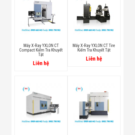
Màn Hình LED
Thiết Bị Chống
Ghi Âm
Máy X-Ray
Thực Phẩm
Máy Dò Kim
Loại Công
Nghiệp
Máy X-Ray YXLON CT
Máy X-Ray YXLON CT Tire
Thiết Bị Công
Compact Kiểm Tra Khuyết
Kiểm Tra Khuyết Tật
Nghệ Cao
Tật
Liên hệ
Ống Nhòm
Liên hệ
Chuyên Dụng
Đo Lực - Sức
Căng - Sức
Nén
Máy Kiểm Tra
Khuyết Tật
Máy Kiểm Tra
Vết Nứt Sản
Phẩm
Máy Kiểm Tra
Bo Mạch Điện
Tử
Súng Bắn