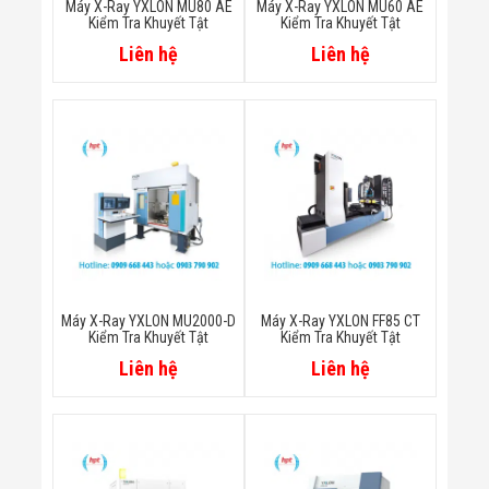
Máy X-Ray YXLON MU80 AE
Máy X-Ray YXLON MU60 AE
Flycam
Kiểm Tra Khuyết Tật
Kiểm Tra Khuyết Tật
Robot Tự Hành
Liên hệ
Liên hệ
Robot AI
THIẾT BỊ KIỂM
SOÁT RA VÀO
Cổng Dò Kim
Loại
Máy Soi Hành
Lý (X-Ray)
Cổng Phân Làn
Tự Động
Nhận Diện
Khuôn Mặt
Hệ Thống Điện
Nhẹ
Máy X-Ray YXLON MU2000-D
Máy X-Ray YXLON FF85 CT
Thiết Bị Theo
Kiểm Tra Khuyết Tật
Kiểm Tra Khuyết Tật
Ngành
Thiết Bị Ngành
Liên hệ
Liên hệ
Thực Phẩm
Thiết Bị Ngành
Thực Phẩm
Matrixcope
Thiết Bị Ngành