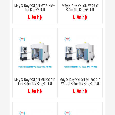
Minh
Máy X-Ray YXLON MTIS Kiểm
Máy X-Ray YXLON WI26 G
Sản Phẩm
Tra Khuyết Tật
Kiểm Tra Khuyết Tật
THIẾT BỊ AN
Liên hệ
Liên hệ
NINH
Camera Thông
Minh
Cổng Từ Siêu
Thị
Máy Đếm
Người
Máy Dò Tìm
Thuốc Nổ
Phòng Chống
Khủng Bố
Camera Đo
Thân Nhiệt
Máy X-Ray YXLON MU2000-D
Máy X-Ray YXLON MU2000-D
THIẾT BỊ
Tire Kiểm Tra Khuyết Tật
Wheel Kiểm Tra Khuyết Tật
CHUYÊN
Liên hệ
Liên hệ
DỤNG
Máy Dò Tạp
Chất
Màn Hình
Tương Tác