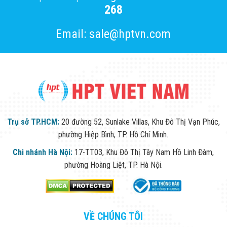
268
Email: sale@hptvn.com
Trụ sở TP.HCM:
20 đường 52, Sunlake Villas, Khu Đô Thị Vạn Phúc,
phường Hiệp Bình, TP. Hồ Chí Minh.
Chi nhánh Hà Nội:
17-TT03, Khu Đô Thị Tây Nam Hồ Linh Đàm,
phường Hoàng Liệt, TP. Hà Nội.
VỀ CHÚNG TÔI