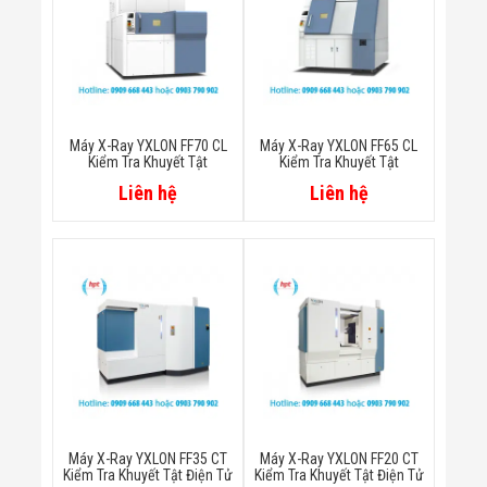
Công Nghiệp
Thiết Bị Ngành
Giáo Dục
Thiết Bị Ngành
Thủy Sản
Thiết Bị Ngành
Giày Da, Túi
Xách
Máy X-Ray YXLON FF70 CL
Máy X-Ray YXLON FF65 CL
Kiểm Tra Khuyết Tật
Kiểm Tra Khuyết Tật
Dự Án Triển
Khai
Liên hệ
Liên hệ
Dự Án Ngành
Thủy Sản
Dự Án Ngành
Thực Phẩm
Dự Án Ngành
Siêu Thị - Ngân
Hàng
Dự Án Ngành
Giáo Dục -
Trường Học
Dự Án Ngành
Điện Tử
Dự Án Ngành
Máy X-Ray YXLON FF35 CT
Máy X-Ray YXLON FF20 CT
Kiểm Tra Khuyết Tật Điện Tử
Kiểm Tra Khuyết Tật Điện Tử
Công An - Quân