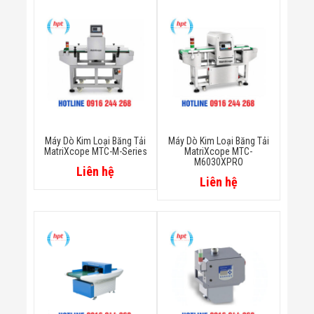
Bị Ngành Thủy
Sản - Đông
Lạnh
Giải Pháp Thiết
Bị Ngành Thực
Phẩm Đóng Gói
Giải Pháp Thiết
Bị Ngành May
Mặc - Giày Da
Giải Pháp Thiết
Bị Ngành Linh
Máy Dò Kim Loại Băng Tải
Máy Dò Kim Loại Băng Tải
Kiện Điện Tử
MatriXcope MTC-M-Series
MatriXcope MTC-
M6030XPRO
Giải Pháp Thiết
Liên hệ
Bị Ngành Giáo
Liên hệ
Dục
Giải Pháp Thiết
Bị Ngành Bán
Lẻ - Retail
Giải Pháp
Chuyên Dụng
Ngành Công An
- Quân Đội
Giải Pháp Bãi
Giữ Xe Thông