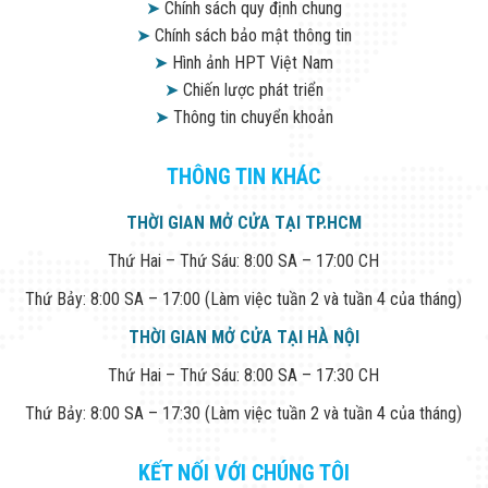
Công Nghiệp
➤
Chính sách quy định chung
Thiết Bị Ngành
➤
Chính sách bảo mật thông tin
Giáo Dục
➤
Hình ảnh HPT Việt Nam
Thiết Bị Ngành
Thủy Sản
➤
Chiến lược phát triển
Thiết Bị Ngành
➤
Thông tin chuyển khoản
Giày Da, Túi
Xách
Dự Án Triển
THÔNG TIN KHÁC
Khai
Dự Án Ngành
THỜI GIAN MỞ CỬA TẠI TP.HCM
Thủy Sản
Dự Án Ngành
Thứ Hai – Thứ Sáu: 8:00 SA – 17:00 CH
Thực Phẩm
Dự Án Ngành
Thứ Bảy: 8:00 SA – 17:00 (Làm việc tuần 2 và tuần 4 của tháng)
Siêu Thị - Ngân
Hàng
THỜI GIAN MỞ CỬA TẠI HÀ NỘI
Dự Án Ngành
Thứ Hai – Thứ Sáu: 8:00 SA – 17:30 CH
Giáo Dục -
Trường Học
Thứ Bảy: 8:00 SA – 17:30 (Làm việc tuần 2 và tuần 4 của tháng)
Dự Án Ngành
Điện Tử
Dự Án Ngành
KẾT NỐI VỚI CHÚNG TÔI
Công An - Quân