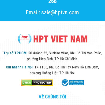
268
Flycam
Robot Tự Hành
Email: sale@hptvn.com
Robot AI
THIẾT BỊ KIỂM
SOÁT RA VÀO
Cổng Dò Kim
Loại
Máy Soi Hành
Lý (X-Ray)
Cổng Phân Làn
Tự Động
Nhận Diện
Trụ sở TP.HCM:
20 đường 52, Sunlake Villas, Khu Đô Thị Vạn Phúc,
Khuôn Mặt
phường Hiệp Bình, TP. Hồ Chí Minh.
Hệ Thống Điện
Nhẹ
Chi nhánh Hà Nội:
17-TT03, Khu Đô Thị Tây Nam Hồ Linh Đàm,
Thiết Bị Theo
phường Hoàng Liệt, TP. Hà Nội.
Ngành
Thiết Bị Ngành
Thực Phẩm
Thiết Bị Ngành
Thực Phẩm
VỀ CHÚNG TÔI
Matrixcope
Thiết Bị Ngành