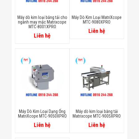
Minh
Sản Phẩm
THIẾT BỊ AN
Máy dò kim loại băng tải cho
Máy Dò Kim Loại MatriXcope
ngành may mặc Matrixcope
MTC-9080XPRO
NINH
MTC-8001XPRO
Camera Thông
Liên hệ
Minh
Liên hệ
Cổng Từ Siêu
Thị
Máy Đếm
Người
Máy Dò Tìm
Thuốc Nổ
Phòng Chống
Khủng Bố
Camera Đo
Thân Nhiệt
THIẾT BỊ
CHUYÊN
DỤNG
Máy Dò Kim Loại Dạng Ống
Máy dò kim loại băng tải
MatriXcope MTC-9050XPRO
Matrixcope MTC-9005XPRO
Máy Dò Tạp
Chất
Liên hệ
Liên hệ
Màn Hình
Tương Tác