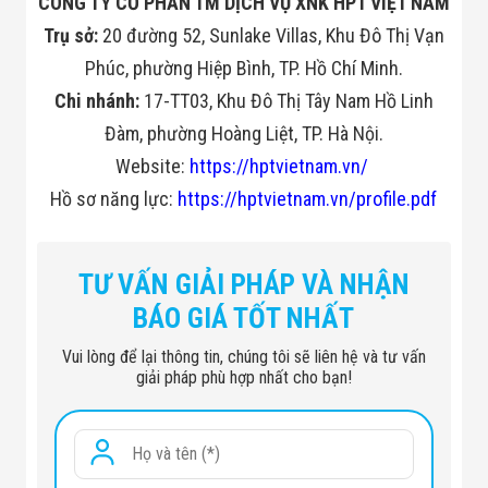
CÔNG TY CỔ PHẦN TM DỊCH VỤ XNK HPT VIỆT NAM
Trụ sở:
20 đường 52, Sunlake Villas, Khu Đô Thị Vạn
Phúc, phường Hiệp Bình, TP. Hồ Chí Minh.
Chi nhánh:
17-TT03, Khu Đô Thị Tây Nam Hồ Linh
Đàm, phường Hoàng Liệt, TP. Hà Nội.
Website:
https://hptvietnam.vn/
Hồ sơ năng lực:
https://hptvietnam.vn/profile.pdf
TƯ VẤN GIẢI PHÁP VÀ NHẬN
BÁO GIÁ TỐT NHẤT
Vui lòng để lại thông tin, chúng tôi sẽ liên hệ và tư vấn
giải pháp phù hợp nhất cho bạn!