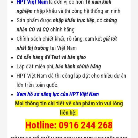
HPT Việt Nam
là đơn vị có hơn
16 năm kinh
nghiệm
nhập khẩu và thi công hệ thống an ninh
Sản phẩm được
nhập khẩu trực tiếp
, có
chứng
nhận CO và CQ
chính hãng
Chính sách chiết khấu rõ ràng, cam kết
giá tốt
nhất thị trường
tại Việt Nam
Có sẵn hàng để Test và bàn giao
Lắp đặt miễn phí,
bảo hành chính hãng
HPT Việt Nam đã thi công lắp đặt cho nhiều dự án
lớn trên toàn quốc.
Xem hồ sơ năng lực của HPT Việt Nam
Mọi thông tin chi tiết về sản phẩm xin vui lòng
liên hệ:
Hotline: 0916 244 268