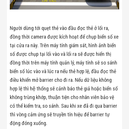
Công Nghiệp
Thiết Bị Ngành
Giáo Dục
Thiết Bị Ngành
Thủy Sản
Người dùng tới quẹt thẻ vào đầu đọc thẻ ở lối ra,
Thiết Bị Ngành
Giày Da, Túi
đồng thời camera được kích hoạt để chụp biển số xe
Xách
Dự Án Triển
tại cửa ra này. Trên máy tính giám sát, hình ảnh biển
Khai
số được chụp tại lối vào và lối ra sẽ được hiển thị
Dự Án Ngành
Thủy Sản
đồng thời trên máy tính quản lý, máy tính sẽ so sánh
Dự Án Ngành
biển số lúc vào và lúc ra nếu thẻ hợp lệ, đầu đọc thẻ
Thực Phẩm
Dự Án Ngành
điều khiển mở barrier cho đi ra. Nếu dữ liệu không
Siêu Thị - Ngân
hợp lệ thì hệ thổng sẽ cảnh báo thẻ giả hoặc biển số
Hàng
Dự Án Ngành
không trùng khớp, thuận tiện cho nhân viên bảo vệ
Giáo Dục -
Trường Học
có thể kiểm tra, so sánh. Sau khi xe đã đi qua barrier
Dự Án Ngành
thì vòng cảm ứng sẽ truyền tín hiệu để barrier tự
Điện Tử
Dự Án Ngành
động đóng xuống.
Công An - Quân