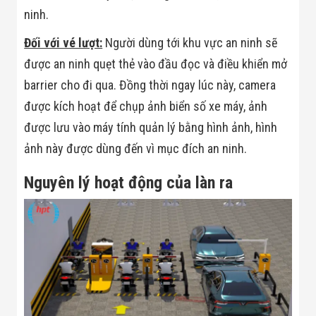
Flycam
ninh.
Robot Tự Hành
Robot AI
Đối với vé lượt:
Người dùng tới khu vực an ninh sẽ
THIẾT BỊ KIỂM
SOÁT RA VÀO
được an ninh quẹt thẻ vào đầu đọc và điều khiển mở
Cổng Dò Kim
barrier cho đi qua. Đồng thời ngay lúc này, camera
Loại
Máy Soi Hành
được kích hoạt để chụp ảnh biển số xe máy, ảnh
Lý (X-Ray)
được lưu vào máy tính quản lý bằng hình ảnh, hình
Cổng Phân Làn
Tự Động
ảnh này được dùng đến vì mục đích an ninh.
Nhận Diện
Khuôn Mặt
Nguyên lý hoạt động của làn ra
Hệ Thống Điện
Nhẹ
Thiết Bị Theo
Ngành
Thiết Bị Ngành
Thực Phẩm
Thiết Bị Ngành
Thực Phẩm
Matrixcope
Thiết Bị Ngành