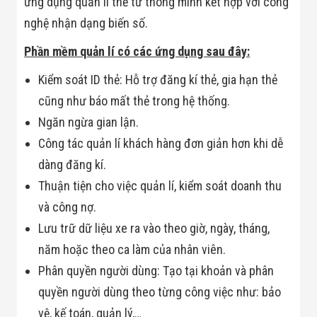
ứng dụng quản lí thẻ từ thông minh kết hợp với công
Minh
nghệ nhận dạng biến số.
Sản Phẩm
THIẾT BỊ AN
Phần mềm quản lí có các ứng dụng sau đây:
NINH
Camera Thông
Minh
Kiểm soát ID thẻ: Hỗ trợ đăng kí thẻ, gia hạn thẻ
Cổng Từ Siêu
cũng như báo mất thẻ trong hệ thống.
Thị
Máy Đếm
Ngăn ngừa gian lận.
Người
Công tác quản lí khách hàng đơn giản hơn khi dễ
Máy Dò Tìm
Thuốc Nổ
dàng đăng kí.
Phòng Chống
Thuận tiện cho việc quản lí, kiểm soát doanh thu
Khủng Bố
Camera Đo
và công nợ.
Thân Nhiệt
THIẾT BỊ
Lưu trữ dữ liệu xe ra vào theo giờ, ngày, tháng,
CHUYÊN
năm hoặc theo ca làm của nhân viên.
DỤNG
Máy Dò Tạp
Phân quyền người dùng: Tạo tại khoản và phân
Chất
quyền người dùng theo từng công việc như: bảo
Màn Hình
Tương Tác
vệ, kế toán, quản lý,…