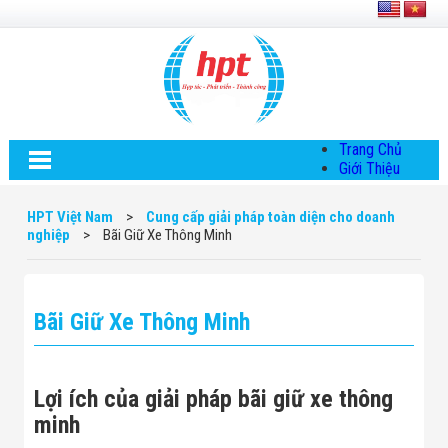
Trang Chủ
Giới Thiệu
Về HPT Việt
Nam
HPT Việt Nam
>
Cung cấp giải pháp toàn diện cho doanh
Hội Đồng Quản
nghiệp
>
Bãi Giữ Xe Thông Minh
Trị
Chính Sách Quy
Định Chung
Chính Sách Bảo
Bãi Giữ Xe Thông Minh
Mật Thông Tin
Chiến Lược
Phát Triển
Thông Tin
Lợi ích của giải pháp bãi giữ xe thông
Chuyển Khoản
Giải Pháp
minh
Giải Pháp Thiết