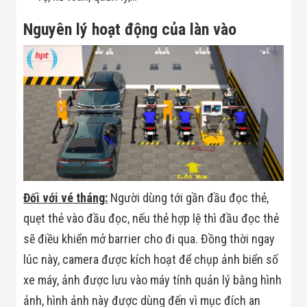
Màn Hình LED
Thiết Bị Chống
Nguyên lý hoạt động của làn vào
Ghi Âm
Máy X-Ray
Thực Phẩm
Máy Dò Kim
Loại Công
Nghiệp
Thiết Bị Công
Nghệ Cao
Ống Nhòm
Chuyên Dụng
Đo Lực - Sức
Căng - Sức
Nén
Đối với vé tháng:
Người dùng tới gần đầu đọc thẻ,
Máy Kiểm Tra
Khuyết Tật
quẹt thẻ vào đầu đọc, nếu thẻ hợp lệ thì đầu đọc thẻ
Máy Kiểm Tra
Vết Nứt Sản
sẽ điều khiển mở barrier cho đi qua. Đồng thời ngay
Phẩm
lúc này, camera được kích hoạt để chụp ảnh biển số
Máy Kiểm Tra
Bo Mạch Điện
xe máy, ảnh được lưu vào máy tính quản lý bằng hình
Tử
ảnh, hình ảnh này được dùng đến vì mục đích an
Súng Bắn