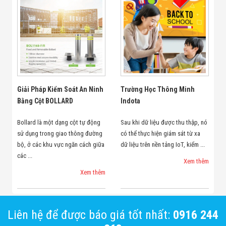
Giải Pháp Kiểm Soát An Ninh
Trường Học Thông Minh
Bằng Cột BOLLARD
Indota
Bollard là một dạng cột tự động
Sau khi dữ liệu được thu thập, nó
sử dụng trong giao thông đường
có thể thực hiện giám sát từ xa
bộ, ở các khu vực ngăn cách giữa
dữ liệu trên nền tảng IoT, kiểm ...
các ...
Xem thêm
Xem thêm
Liên hệ để được báo giá tốt nhất:
0916 244