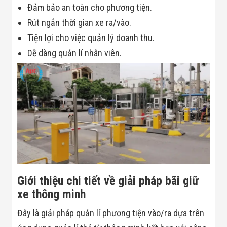
Bị Ngành Thủy
Đảm bảo an toàn cho phương tiện.
Sản - Đông
Rút ngắn thời gian xe ra/vào.
Lạnh
Giải Pháp Thiết
Tiện lợi cho việc quản lý doanh thu.
Bị Ngành Thực
Phẩm Đóng Gói
Dễ dàng quản lí nhân viên.
Giải Pháp Thiết
Bị Ngành May
Mặc - Giày Da
Giải Pháp Thiết
Bị Ngành Linh
Kiện Điện Tử
Giải Pháp Thiết
Bị Ngành Giáo
Dục
Giải Pháp Thiết
Bị Ngành Bán
Lẻ - Retail
Giải Pháp
Giới thiệu chi tiết về giải pháp bãi giữ
Chuyên Dụng
xe thông minh
Ngành Công An
- Quân Đội
Đây là giải pháp quản lí phương tiện vào/ra dựa trên
Giải Pháp Bãi
Giữ Xe Thông