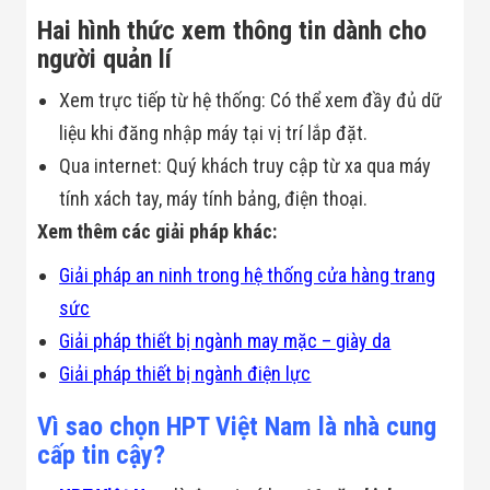
Đội
Hai hình thức xem thông tin dành cho
Dự Án Khối Nhà
người quản lí
Máy
Dự Án Kho
Xưởng -
Xem trực tiếp từ hệ thống: Có thể xem đầy đủ dữ
Logistics
liệu khi đăng nhập máy tại vị trí lắp đặt.
Tin Tức
Tin Công Nghệ
Qua internet: Quý khách truy cập từ xa qua máy
Tin Khuyến Mãi
tính xách tay, máy tính bảng, điện thoại.
Tin Tuyển Dụng
Liên Hệ
Xem thêm các giải pháp khác:
Giải pháp an ninh trong hệ thống cửa hàng trang
sức
Giải pháp thiết bị ngành may mặc – giày da
Giải pháp thiết bị ngành điện lực
Vì sao chọn HPT Việt Nam là nhà cung
cấp tin cậy?