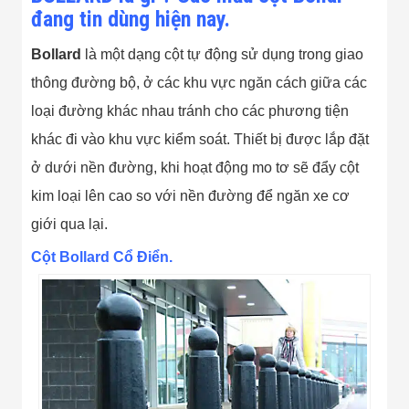
Bị Ngành Thủy
đang tin dùng hiện nay.
Sản - Đông
Lạnh
Bollard
là một dạng cột tự động sử dụng trong giao
Giải Pháp Thiết
Bị Ngành Thực
thông đường bộ, ở các khu vực ngăn cách giữa các
Phẩm Đóng Gói
Giải Pháp Thiết
loại đường khác nhau tránh cho các phương tiện
Bị Ngành May
khác đi vào khu vực kiểm soát. Thiết bị được lắp đặt
Mặc - Giày Da
Giải Pháp Thiết
ở dưới nền đường, khi hoạt động mo tơ sẽ đẩy cột
Bị Ngành Linh
Kiện Điện Tử
kim loại lên cao so với nền đường để ngăn xe cơ
Giải Pháp Thiết
giới qua lại.
Bị Ngành Giáo
Dục
Cột Bollard Cổ Điển.
Giải Pháp Thiết
Bị Ngành Bán
Lẻ - Retail
Giải Pháp
Chuyên Dụng
Ngành Công An
- Quân Đội
Giải Pháp Bãi
Giữ Xe Thông