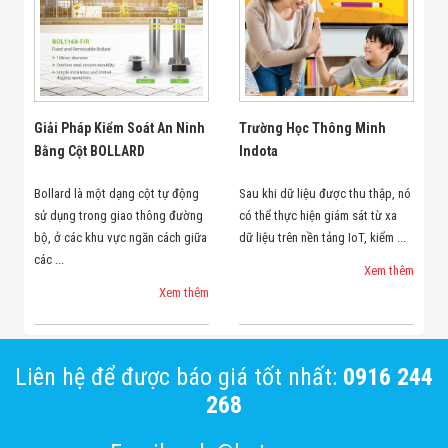
Giải Pháp Kiểm Soát An Ninh
Trường Học Thông Minh
Bằng Cột BOLLARD
Indota
Bollard là một dạng cột tự động
Sau khi dữ liệu được thu thập, nó
sử dụng trong giao thông đường
có thể thực hiện giám sát từ xa
bộ, ở các khu vực ngăn cách giữa
dữ liệu trên nền tảng IoT, kiểm ...
các ...
Xem thêm
Xem thêm
Liên hệ để được báo giá tốt nhất:
0916 244
268