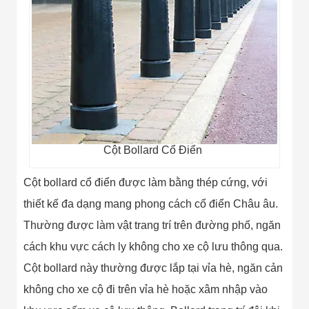
Minh
Sản Phẩm
THIẾT BỊ AN
NINH
Camera Thông
Minh
Cổng Từ Siêu
Thị
Máy Đếm
Người
Máy Dò Tìm
Cột Bollard Cổ Điển
Thuốc Nổ
Phòng Chống
Khủng Bố
Cột bollard cổ điển được làm bằng thép cứng, với
Camera Đo
thiết kế đa dạng mang phong cách cổ điển Châu âu.
Thân Nhiệt
THIẾT BỊ
Thường được làm vật trang trí trên đường phố, ngăn
CHUYÊN
DỤNG
cách khu vực cách ly không cho xe cộ lưu thông qua.
Máy Dò Tạp
Cột bollard này thường được lắp tại vỉa hè, ngăn cản
Chất
Màn Hình
không cho xe cộ đi trên vỉa hè hoặc xâm nhập vào
Tương Tác