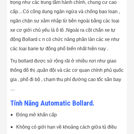
Công Nghiệp
trọng như các trung tâm hành chính, chung cư cao
Thiết Bị Ngành
Giáo Dục
cấp…Có công dụng ngăn ngừa và chống bạo loạn ,
Thiết Bị Ngành
ngăn chặn sự xâm nhập từ bên ngoài bằng các loại
Thủy Sản
Thiết Bị Ngành
xe cơ giới chủ yếu là ô tô .Ngoài ra cột chắn xe tự
Giày Da, Túi
động Bollard c n có chức năng phân làn các xe như
Xách
Dự Án Triển
các loại barie tự động phổ biến nhất hiện nay .
Khai
Dự Án Ngành
Trụ bollard được sử rộng rãi ở nhiều nơi như giao
Thủy Sản
Dự Án Ngành
thông đô thị ,quân đội và các cơ quan chính phủ quốc
Thực Phẩm
gia , phố đi bộ , chạm thu phí đường cao tốc sân bay
Dự Án Ngành
Siêu Thị - Ngân
…
Hàng
Dự Án Ngành
Tính Năng Automatic Bollard.
Giáo Dục -
Trường Học
Dự Án Ngành
Đóng mở khẩn cấp
Điện Tử
Dự Án Ngành
Không có giới hạn về khoảng cách giữa tủ điều
Công An - Quân