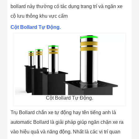
Flycam
bollard này thường có tác dụng trang trí và ngăn xe
Robot Tự Hành
Robot AI
cộ lưu thông khu vực cấm
THIẾT BỊ KIỂM
Cột Bollard Tự Động.
SOÁT RA VÀO
Cổng Dò Kim
Loại
Máy Soi Hành
Lý (X-Ray)
Cổng Phân Làn
Tự Động
Nhận Diện
Khuôn Mặt
Hệ Thống Điện
Nhẹ
Thiết Bị Theo
Ngành
Cột Bollard Tự Động.
Thiết Bị Ngành
Thực Phẩm
Trụ Bollard chắn xe tự động hay tên tiếng anh là
Thiết Bị Ngành
Thực Phẩm
automatic Bollard là giải pháp giúp ngăn chặn xe ra
Matrixcope
vào hiệu quả và năng động. Nhất là các vị trí quan
Thiết Bị Ngành