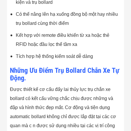
kiện và trụ bollard
Đội
Dự Án Khối Nhà
Máy
Có thể nâng lên hạ xuống đồng bộ một hay nhiều
Dự Án Kho
trụ bollard cùng thời điểm
Xưởng -
Logistics
Kết hợp với remote điều khiển từ xa hoặc thẻ
Tin Tức
Tin Công Nghệ
RFID hoặc đầu lọc thể tầm xa
Tin Khuyến Mãi
Tin Tuyển Dụng
Tích hợp hệ thống kiểm soát dễ dàng
Liên Hệ
Những Ưu Điểm Trụ Bollard Chắn Xe Tự
Động.
Được thiết kế cơ cấu đẩy lai thủy lực trụ chắn xe
bollard có kết cấu vững chắc chịu được những và
đập và hình thức đẹp mắt. Cơ động và tiện dụng
automatic bollard không chỉ được lắp đặt tại các cơ
quan mà c n được sử dụng nhiều tại các vị trí công