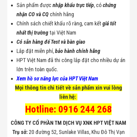
Sản phẩm được
nhập khẩu trực tiếp
, có
chứng
nhận CO và CQ
chính hãng
Chính sách chiết khấu rõ ràng, cam kết
giá tốt
nhất thị trường
tại Việt Nam
Có sẵn hàng để Test và bàn giao
Lắp đặt miễn phí,
bảo hành chính hãng
HPT Việt Nam đã thi công lắp đặt cho nhiều dự án
lớn trên toàn quốc.
Xem hồ sơ năng lực của HPT Việt Nam
Mọi thông tin chi tiết về sản phẩm xin vui lòng
liên hệ:
Hotline: 0916 244 268
CÔNG TY CỔ PHẦN TM DỊCH VỤ XNK HPT VIỆT NAM
Trụ sở:
20 đường 52, Sunlake Villas, Khu Đô Thị Vạn