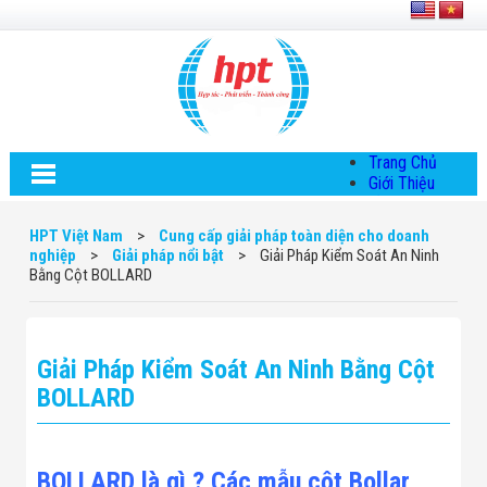
Trang Chủ
Giới Thiệu
Về HPT Việt
Nam
HPT Việt Nam
>
Cung cấp giải pháp toàn diện cho doanh
Hội Đồng Quản
nghiệp
>
Giải pháp nổi bật
>
Giải Pháp Kiểm Soát An Ninh
Trị
Bằng Cột BOLLARD
Chính Sách Quy
Định Chung
Chính Sách Bảo
Mật Thông Tin
Giải Pháp Kiểm Soát An Ninh Bằng Cột
Chiến Lược
Phát Triển
BOLLARD
Thông Tin
Chuyển Khoản
Giải Pháp
Giải Pháp Thiết
BOLLARD là gì ? Các mẫu cột Bollar