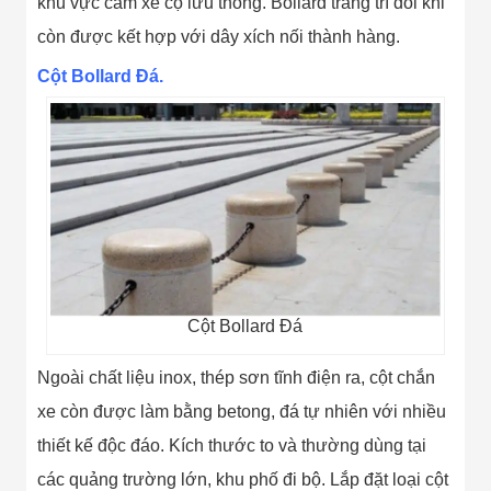
khu vực cấm xe cộ lưu thông. Bollard trang trí đôi khi
Màn Hình LED
Thiết Bị Chống
còn được kết hợp với dây xích nối thành hàng.
Ghi Âm
Máy X-Ray
Cột Bollard Đá.
Thực Phẩm
Máy Dò Kim
Loại Công
Nghiệp
Thiết Bị Công
Nghệ Cao
Ống Nhòm
Chuyên Dụng
Đo Lực - Sức
Căng - Sức
Nén
Máy Kiểm Tra
Cột Bollard Đá
Khuyết Tật
Máy Kiểm Tra
Ngoài chất liệu inox, thép sơn tĩnh điện ra, cột chắn
Vết Nứt Sản
Phẩm
xe còn được làm bằng betong, đá tự nhiên với nhiều
Máy Kiểm Tra
Bo Mạch Điện
thiết kế độc đáo. Kích thước to và thường dùng tại
Tử
các quảng trường lớn, khu phố đi bộ. Lắp đặt loại cột
Súng Bắn