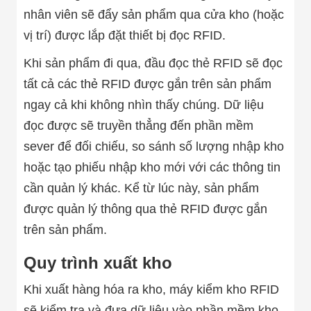
Flycam
nhân viên sẽ đẩy sản phẩm qua cửa kho (hoặc
Robot Tự Hành
vị trí) được lắp đặt thiết bị đọc RFID.
Robot AI
THIẾT BỊ KIỂM
SOÁT RA VÀO
Khi sản phẩm đi qua, đầu đọc thẻ RFID sẽ đọc
Cổng Dò Kim
tất cả các thẻ RFID được gắn trên sản phẩm
Loại
Máy Soi Hành
ngay cả khi không nhìn thấy chúng. Dữ liệu
Lý (X-Ray)
đọc được sẽ truyền thẳng đến phần mềm
Cổng Phân Làn
Tự Động
sever để đối chiếu, so sánh số lượng nhập kho
Nhận Diện
hoặc tạo phiếu nhập kho mới với các thông tin
Khuôn Mặt
Hệ Thống Điện
cần quản lý khác. Kể từ lúc này, sản phẩm
Nhẹ
Thiết Bị Theo
được quản lý thông qua thẻ RFID được gắn
Ngành
trên sản phẩm.
Thiết Bị Ngành
Thực Phẩm
Thiết Bị Ngành
Quy trình xuất kho
Thực Phẩm
Matrixcope
Khi xuất hàng hóa ra kho, máy kiểm kho RFID
Thiết Bị Ngành
sẽ kiểm tra và đưa dữ liệu vào phần mềm kho.