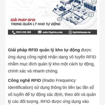
Bị Ngành Thủy
Sản - Đông
Lạnh
Giải Pháp Thiết
Bị Ngành Thực
Phẩm Đóng Gói
Giải Pháp Thiết
Bị Ngành May
Mặc - Giày Da
Giải Pháp Thiết
Bị Ngành Linh
Giải pháp RFID quản lý kho tự động
được
Kiện Điện Tử
Giải Pháp Thiết
ứng dụng công nghệ nhận dạng vô tuyến RFID
Bị Ngành Giáo
Dục
nhằm mục đích quản lý kho một cách tự động,
Giải Pháp Thiết
chính xác và nhanh chóng.
Bị Ngành Bán
Lẻ - Retail
Công nghệ RFID
(Radio Frequency
Giải Pháp
Chuyên Dụng
Identification) sử dụng thông tin liên lạc tần số
Ngành Công An
vô tuyến để tự động xác định, theo dõi và quản
- Quân Đội
Giải Pháp Bãi
lý các đối tượng. RFID được ứng dụng vào
Giữ Xe Thông