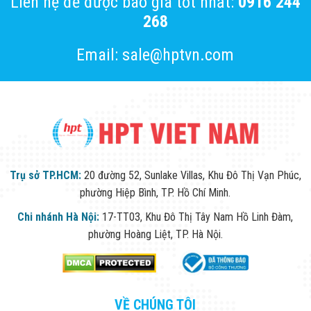
Liên hệ để được báo giá tốt nhất:
0916 244
268
Email: sale@hptvn.com
Trụ sở TP.HCM:
20 đường 52, Sunlake Villas, Khu Đô Thị Vạn Phúc,
phường Hiệp Bình, TP. Hồ Chí Minh.
Chi nhánh Hà Nội:
17-TT03, Khu Đô Thị Tây Nam Hồ Linh Đàm,
phường Hoàng Liệt, TP. Hà Nội.
VỀ CHÚNG TÔI