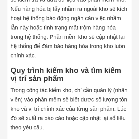
Công Nghiệp
Thiết Bị Ngành
Nếu hàng hóa bị lấy nhầm ra ngoài kho sẽ kích
Giáo Dục
hoạt hệ thống báo động ngăn cản việc nhầm
Thiết Bị Ngành
Thủy Sản
lẫn này hoặc tình trạng mất trộm hàng hóa
Thiết Bị Ngành
Giày Da, Túi
trong hệ thống. Phần mềm kho sẽ cập nhật lại
Xách
hệ thống để đảm bảo hàng hóa trong kho luôn
Dự Án Triển
Khai
chính xác.
Dự Án Ngành
Thủy Sản
Quy trình kiểm kho và tìm kiếm
Dự Án Ngành
vị trí sản phẩm
Thực Phẩm
Dự Án Ngành
Siêu Thị - Ngân
Trong công tác kiểm kho, chỉ cần quản lý (nhân
Hàng
viên) vào phần mềm sẽ biết được số lượng tồn
Dự Án Ngành
Giáo Dục -
kho và vị trí chính xác của từng sản phẩm. Lúc
Trường Học
đó sẽ xuất ra báo cáo hoặc cập nhật lại số liệu
Dự Án Ngành
Điện Tử
theo yêu cầu.
Dự Án Ngành
Công An - Quân