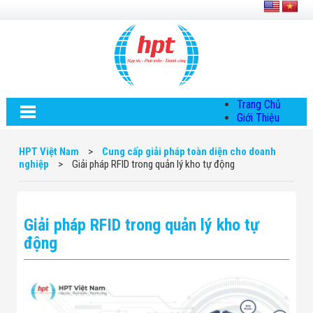
Trang Chủ
Giới Thiệu
Về HPT Việt
Nam
HPT Việt Nam
>
Cung cấp giải pháp toàn diện cho doanh
Hội Đồng Quản
nghiệp
>
Giải pháp RFID trong quản lý kho tự động
Trị
Chính Sách Quy
Định Chung
Chính Sách Bảo
Giải pháp RFID trong quản lý kho tự
Mật Thông Tin
Chiến Lược
động
Phát Triển
Thông Tin
Chuyển Khoản
Giải Pháp
Giải Pháp Thiết