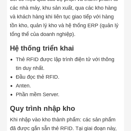
Màn Hình LED
Thiết Bị Chống
các nhà máy, khu sản xuất, qua các kho hàng
Ghi Âm
và khách hàng khi liên tục giao tiếp với hàng
Máy X-Ray
Thực Phẩm
tồn kho, quản lý kho và hệ thống ERP (quản lý
Máy Dò Kim
tổng thể của doanh nghiệp).
Loại Công
Nghiệp
Thiết Bị Công
Hệ thống triển khai
Nghệ Cao
Ống Nhòm
Thẻ RFID được lập trình điện tử với thông
Chuyên Dụng
tin duy nhất.
Đo Lực - Sức
Căng - Sức
Đầu đọc thẻ RFID.
Nén
Máy Kiểm Tra
Anten.
Khuyết Tật
Phần mềm Server.
Máy Kiểm Tra
Vết Nứt Sản
Phẩm
Quy trình nhập kho
Máy Kiểm Tra
Bo Mạch Điện
Khi nhập vào kho thành phẩm: các sản phẩm
Tử
đã được gắn sẵn thẻ RFID. Tại giai đoạn này,
Súng Bắn