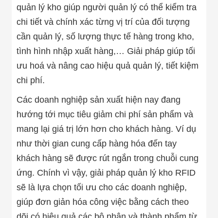
Minh
quản lý kho giúp người quản lý có thể kiểm tra
Sản Phẩm
chi tiết và chính xác từng vị trí của đối tượng
THIẾT BỊ AN
NINH
cần quản lý, số lượng thực tế hàng trong kho,
Camera Thông
tình hình nhập xuất hàng,… Giải pháp giúp tối
Minh
Cổng Từ Siêu
ưu hoá và nâng cao hiệu quả quản lý, tiết kiệm
Thị
chi phí.
Máy Đếm
Người
Các doanh nghiệp sản xuất hiện nay đang
Máy Dò Tìm
Thuốc Nổ
hướng tới mục tiêu giảm chi phí sản phẩm và
Phòng Chống
Khủng Bố
mang lại giá trị lớn hơn cho khách hàng. Ví dụ
Camera Đo
như thời gian cung cấp hàng hóa đến tay
Thân Nhiệt
THIẾT BỊ
khách hàng sẽ được rút ngắn trong chuỗi cung
CHUYÊN
ứng. Chính vì vậy, giải pháp quản lý kho RFID
DỤNG
Máy Dò Tạp
sẽ là lựa chọn tối ưu cho các doanh nghiệp,
Chất
giúp đơn giản hóa công việc bằng cách theo
Màn Hình
Tương Tác
dõi có hiệu quả các bộ phận và thành phẩm từ