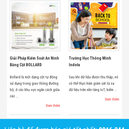
Giải Pháp Kiểm Soát An Ninh
Trường Học Thông Minh
Bằng Cột BOLLARD
Indota
Bollard là một dạng cột tự động
Sau khi dữ liệu được thu thập, nó
sử dụng trong giao thông đường
có thể thực hiện giám sát từ xa
bộ, ở các khu vực ngăn cách giữa
dữ liệu trên nền tảng IoT, kiểm ...
các ...
Xem thêm
Xem thêm