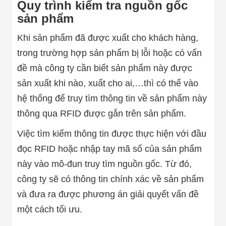
Quy trình kiểm tra nguồn gốc
Đội
Dự Án Khối Nhà
sản phẩm
Máy
Dự Án Kho
Khi sản phẩm đã được xuất cho khách hàng,
Xưởng -
trong trường hợp sản phẩm bị lỗi hoặc có vấn
Logistics
Tin Tức
đề mà công ty cần biết sản phẩm này được
Tin Công Nghệ
Tin Khuyến Mãi
sản xuất khi nào, xuất cho ai,…thì có thể vào
Tin Tuyển Dụng
hệ thống để truy tìm thông tin về sản phẩm này
Liên Hệ
thông qua RFID được gắn trên sản phẩm.
Việc tìm kiếm thông tin được thực hiện với đầu
đọc RFID hoặc nhập tay mã số của sản phẩm
này vào mô-đun truy tìm nguồn gốc. Từ đó,
công ty sẽ có thông tin chính xác về sản phẩm
và đưa ra được phương án giải quyết vấn đề
một cách tối ưu.