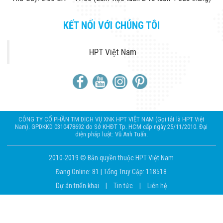
KẾT NỐI VỚI CHÚNG TÔI
HPT Việt Nam
CÔNG TY CỔ PHẦN TM DỊCH VỤ XNK HPT VIỆT NAM (Gọi tắt là HPT Việt
Nam). GPDKKD 0310478692 do Sở KHĐT Tp. HCM cấp ngày 25/11/2010. Đại
diện pháp luật: Vũ Anh Tuấn.
2010-2019 © Bản quyền thuộc HPT Việt Nam
Đang Online: 81
|
Tổng Truy Cập: 118518
Dự án triển khai
|
Tin tức
|
Liên hệ