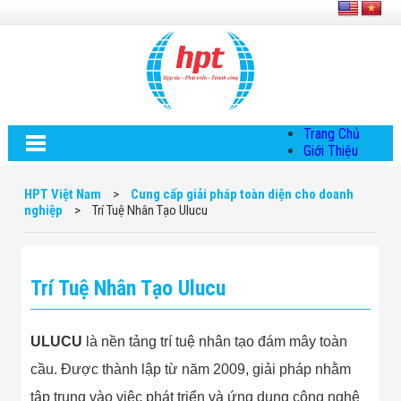
Trang Chủ
Giới Thiệu
Về HPT Việt
Nam
HPT Việt Nam
>
Cung cấp giải pháp toàn diện cho doanh
Hội Đồng Quản
nghiệp
>
Trí Tuệ Nhân Tạo Ulucu
Trị
Chính Sách Quy
Định Chung
Chính Sách Bảo
Trí Tuệ Nhân Tạo Ulucu
Mật Thông Tin
Chiến Lược
Phát Triển
Thông Tin
ULUCU
là nền tảng trí tuệ nhân tạo đám mây toàn
Chuyển Khoản
cầu. Được thành lập từ năm 2009, giải pháp nhằm
Giải Pháp
Giải Pháp Thiết
tập trung vào việc phát triển và ứng dụng công nghệ