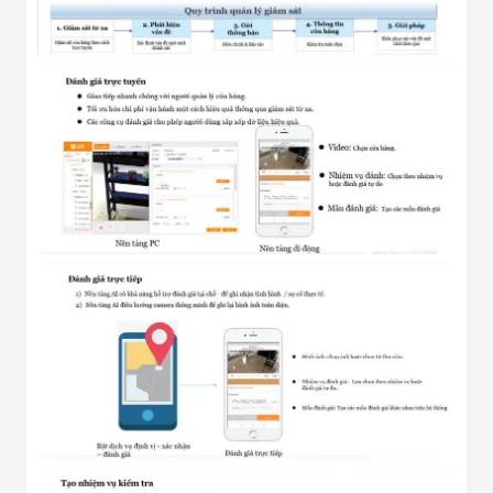
Flycam
Robot Tự Hành
Robot AI
THIẾT BỊ KIỂM
SOÁT RA VÀO
Cổng Dò Kim
Loại
Máy Soi Hành
Lý (X-Ray)
Cổng Phân Làn
Tự Động
Nhận Diện
Khuôn Mặt
Hệ Thống Điện
Nhẹ
Thiết Bị Theo
Ngành
Thiết Bị Ngành
Thực Phẩm
Thiết Bị Ngành
Thực Phẩm
Matrixcope
Thiết Bị Ngành