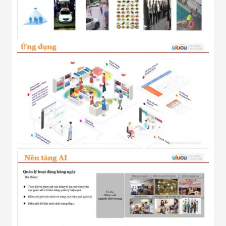
Màn Hình LED
Thiết Bị Chống
Ghi Âm
Máy X-Ray
Thực Phẩm
Máy Dò Kim
Loại Công
Nghiệp
Thiết Bị Công
Nghệ Cao
Ống Nhòm
Chuyên Dụng
Đo Lực - Sức
Căng - Sức
Nén
Máy Kiểm Tra
Khuyết Tật
Máy Kiểm Tra
Vết Nứt Sản
Phẩm
Máy Kiểm Tra
Bo Mạch Điện
Tử
Súng Bắn