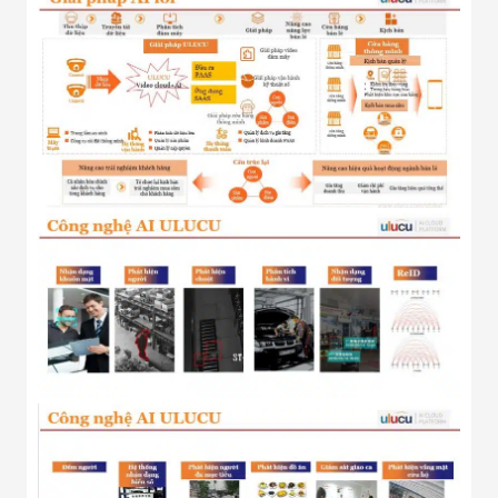
Minh
Sản Phẩm
THIẾT BỊ AN
NINH
Camera Thông
Minh
Cổng Từ Siêu
Thị
Máy Đếm
Người
Máy Dò Tìm
Thuốc Nổ
Phòng Chống
Khủng Bố
Camera Đo
Thân Nhiệt
THIẾT BỊ
CHUYÊN
DỤNG
Máy Dò Tạp
Chất
Màn Hình
Tương Tác