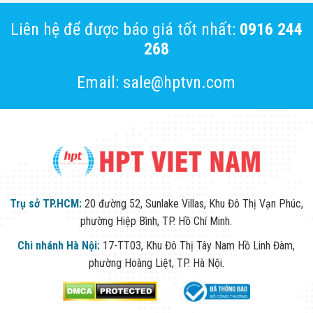
Liên hệ để được báo giá tốt nhất:
0916 244
268
Email: sale@hptvn.com
Trụ sở TP.HCM:
20 đường 52, Sunlake Villas, Khu Đô Thị Vạn Phúc,
phường Hiệp Bình, TP. Hồ Chí Minh.
Chi nhánh Hà Nội:
17-TT03, Khu Đô Thị Tây Nam Hồ Linh Đàm,
phường Hoàng Liệt, TP. Hà Nội.