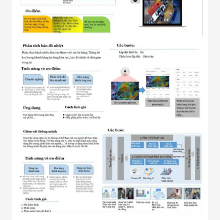
Đội
Dự Án Khối Nhà
Máy
Dự Án Kho
Xưởng -
Logistics
Tin Tức
Tin Công Nghệ
Tin Khuyến Mãi
Tin Tuyển Dụng
Liên Hệ