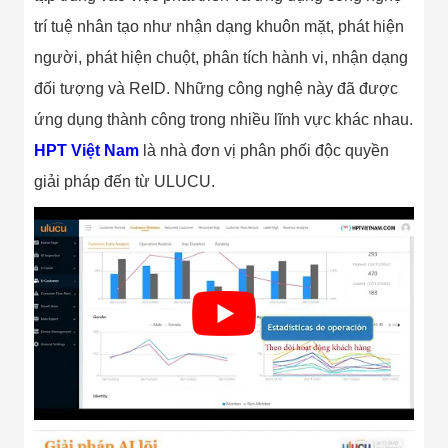
Bị Ngành Thủy
Sản - Đông
trí tuệ nhân tạo như nhận dạng khuôn mặt, phát hiện
Lạnh
người, phát hiện chuột, phân tích hành vi, nhận dạng
Giải Pháp Thiết
Bị Ngành Thực
đối tượng và ReID. Những công nghệ này đã được
Phẩm Đóng Gói
Giải Pháp Thiết
ứng dụng thành công trong nhiều lĩnh vực khác nhau.
Bị Ngành May
HPT Việt Nam
là nhà đơn vị phân phối độc quyền
Mặc - Giày Da
Giải Pháp Thiết
giải pháp đến từ ULUCU.
Bị Ngành Linh
Kiện Điện Tử
Giải Pháp Thiết
Bị Ngành Giáo
Dục
Giải Pháp Thiết
Bị Ngành Bán
Lẻ - Retail
Giải Pháp
Chuyên Dụng
Ngành Công An
- Quân Đội
Giải Pháp Bãi
Giữ Xe Thông