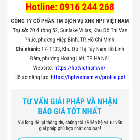
Hotline: 0916 244 268
CÔNG TY CỔ PHẦN TM DỊCH VỤ XNK HPT VIỆT NAM
Trụ sở:
20 đường 52, Sunlake Villas, Khu Đô Thị Vạn
Phúc, phường Hiệp Bình, TP. Hồ Chí Minh.
Chi nhánh:
17-TT03, Khu Đô Thị Tây Nam Hồ Linh
Đàm, phường Hoàng Liệt, TP. Hà Nội.
Website:
https://hptvietnam.vn/
Hồ sơ năng lực:
https://hptvietnam.vn/profile.pdf
TƯ VẤN GIẢI PHÁP VÀ NHẬN
BÁO GIÁ TỐT NHẤT
Vui lòng để lại thông tin, chúng tôi sẽ liên hệ và tư vấn
giải pháp phù hợp nhất cho bạn!