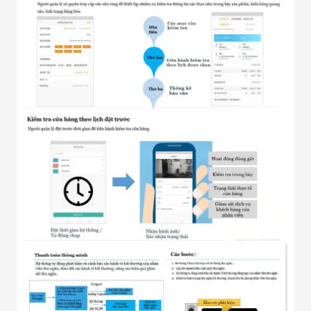
Công Nghiệp
Thiết Bị Ngành
Giáo Dục
Thiết Bị Ngành
Thủy Sản
Thiết Bị Ngành
Giày Da, Túi
Xách
Dự Án Triển
Khai
Dự Án Ngành
Thủy Sản
Dự Án Ngành
Thực Phẩm
Dự Án Ngành
Siêu Thị - Ngân
Hàng
Dự Án Ngành
Giáo Dục -
Trường Học
Dự Án Ngành
Điện Tử
Dự Án Ngành
Công An - Quân