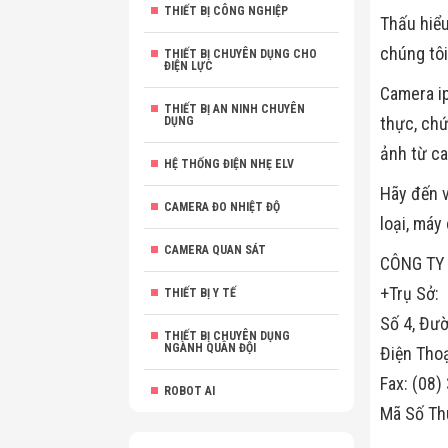
THIẾT BỊ CÔNG NGHIỆP
Thấu hiểu
chúng tôi
THIẾT BỊ CHUYÊN DỤNG CHO
ĐIỆN LỰC
Camera ip
THIẾT BỊ AN NINH CHUYÊN
thực, chứ
DỤNG
ảnh từ ca
HỆ THỐNG ĐIỆN NHẸ ELV
Hãy đến v
CAMERA ĐO NHIỆT ĐỘ
loại, máy
CAMERA QUAN SÁT
CÔNG TY
+Trụ Sở:
THIẾT BỊ Y TẾ
Số 4, Đườ
THIẾT BỊ CHUYÊN DỤNG
NGÀNH QUÂN ĐỘI
Điện Tho
Fax: (08
ROBOT AI
Mã Số Th