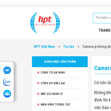
TRANG
HPT Việt Nam
>
Tin tức
>
Camera ip không dâ
DANH MỤC SẢN PHẨM
Camera
CỔNG TỪ AN NINH
Có nên l
CỔNG DÒ KIM LOẠI
Không khí
MÁY SOI HÀNH LÝ
đình thì 
MÀN HÌNH TƯƠNG TÁC
việc bảo 