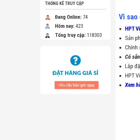
THỐNG KÊ TRUY CẬP
Vì sao
Đang Online:
74
Hôm nay:
423
HPT V
Tổng truy cập:
118303
Sản p
Chính 
Có sẵn
Lắp đặ
HPT Vi
Xem hồ