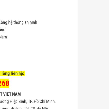
công hệ thống an ninh
ãng
 Nam
.
 lòng liên hệ:
268
T VIỆT NAM
ường Hiệp Bình, TP. Hồ Chí Minh.
ờng Hoàng Liệt, TP. Hà Nội.