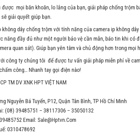
 được mọi băn khoăn, lo lắng của bạn, giải pháp chống trộm b
 sẽ giải quyết giúp bạn.
 không dây chống trộm với tính năng của camera ip không dây g
c năng đầy đủ như một người bảo vệ cần mẫn, báo tin khi có đ
mera quan sát). Giúp bạn yên tâm và chủ động hơn trong mọi 
ới công ty chúng tôi để được tư vấn giải pháp miễn phí về came
 chấm công… Nhanh tay gọi điện nào!
 CP TM DV XNK HPT VIỆT NAM
ng Nguyễn Bá Tuyển, P12, Quận Tân Bình, TP Hồ Chí Minh
ại: (08) 39485751 – 38117306 – 35050132
) 39485752 Email: Sale@Hptvn.Com
uế: 0310478692