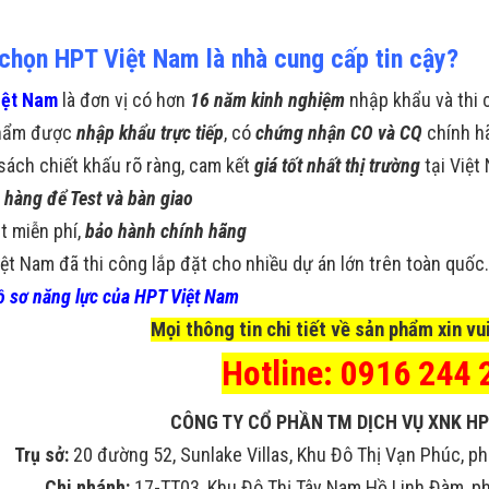
 chọn HPT Việt Nam là nhà cung cấp tin cậy?
iệt Nam
là đơn vị có hơn
16 năm kinh nghiệm
nhập khẩu và thi 
hẩm được
nhập khẩu trực tiếp
, có
chứng nhận CO và CQ
chính h
sách chiết khấu rõ ràng, cam kết
giá tốt nhất thị trường
tại Việt
 hàng để Test và bàn giao
t miễn phí,
bảo hành chính hãng
ệt Nam đã thi công lắp đặt cho nhiều dự án lớn trên toàn quốc
 sơ năng lực của HPT Việt Nam
Mọi thông tin chi tiết về sản phẩm xin vui
Hotline: 0916 244 
CÔNG TY CỔ PHẦN TM DỊCH VỤ XNK HP
Trụ sở:
20 đường 52, Sunlake Villas, Khu Đô Thị Vạn Phúc, ph
Chi nhánh:
17-TT03, Khu Đô Thị Tây Nam Hồ Linh Đàm, phư