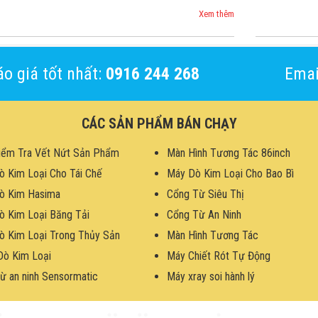
Xem thêm
o giá tốt nhất:
0916 244 268
Emai
CÁC SẢN PHẨM BÁN CHẠY
iểm Tra Vết Nứt Sản Phẩm
Màn Hình Tương Tác 86inch
ò Kim Loại Cho Tái Chế
Máy Dò Kim Loại Cho Bao Bì
ò Kim Hasima
Cổng Từ Siêu Thị
ò Kim Loại Băng Tải
Cổng Từ An Ninh
ò Kim Loại Trong Thủy Sản
Màn Hình Tương Tác
Dò Kim Loại
Máy Chiết Rót Tự Động
ừ an ninh Sensormatic
Máy xray soi hành lý