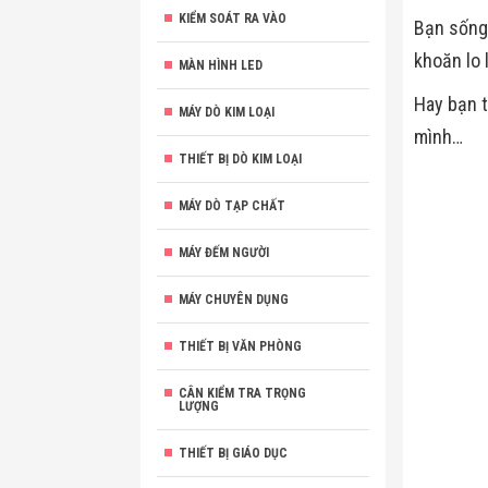
KIỂM SOÁT RA VÀO
Bạn sống 
khoăn lo 
MÀN HÌNH LED
Hay bạn 
MÁY DÒ KIM LOẠI
mình…
THIẾT BỊ DÒ KIM LOẠI
MÁY DÒ TẠP CHẤT
MÁY ĐẾM NGƯỜI
MÁY CHUYÊN DỤNG
THIẾT BỊ VĂN PHÒNG
CÂN KIỂM TRA TRỌNG
LƯỢNG
THIẾT BỊ GIÁO DỤC