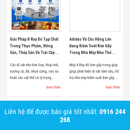
Giải Pháp X-Ray Dò Tạp Chất
Adidas Và Các Hãng Lớn
Trong Thực Phẩm, Nông
Đang Kiểm Soát Kim Gãy
Sản, Thủy Sản Và Trái Cây ...
Trong Nhà Máy Như Thế ...
Các dị vật như kim loại, thủy tinh,
Máy X-Ray dò kim gãy trong giày
xương cá, đá, nhựa cứng, cao su
giúp phát hiện dị vật nằm sâu, hỗ
hoặc các vật thể có tỷ trọng ...
trợ nhà máy kiểm soát kim gãy, ...
Xem thêm
Xem thêm
Liên hệ để được báo giá tốt nhất:
0916 244
268