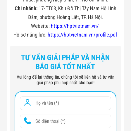
Công Nghiệp
Thiết Bị Ngành
Chi nhánh:
17-TT03, Khu Đô Thị Tây Nam Hồ Linh
Giáo Dục
Đàm, phường Hoàng Liệt, TP. Hà Nội.
Thiết Bị Ngành
Thủy Sản
Website:
https://hptvietnam.vn/
Thiết Bị Ngành
Giày Da, Túi
Hồ sơ năng lực:
https://hptvietnam.vn/profile.pdf
Xách
Dự Án Triển
Khai
TƯ VẤN GIẢI PHÁP VÀ NHẬN
Dự Án Ngành
Thủy Sản
BÁO GIÁ TỐT NHẤT
Dự Án Ngành
Thực Phẩm
Vui lòng để lại thông tin, chúng tôi sẽ liên hệ và tư vấn
Dự Án Ngành
giải pháp phù hợp nhất cho bạn!
Siêu Thị - Ngân
Hàng
Dự Án Ngành
Giáo Dục -
Trường Học
Dự Án Ngành
Điện Tử
Dự Án Ngành
Công An - Quân