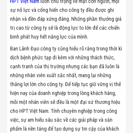
HPT Việt Nam
luôn chú trọng về mặt con người, mọi
Minh
Sản Phẩm
sự nỗ lực và cống hiến cho công ty đều được ghi
THIẾT BỊ AN
nhận và đền đáp xứng đáng. Những phần thưởng giá
NINH
Camera Thông
trị cao từ công ty sẽ là động lực to lớn để các chiến
Minh
binh phát huy hết năng lực của mình.
Cổng Từ Siêu
Thị
Ban Lãnh Đạo công ty cũng hiểu rõ rằng trong thời kì
Máy Đếm
Người
dịch bệnh phức tạp đi kèm với những thách thức,
Máy Dò Tìm
cạnh tranh của thị trường nhưng các bạn đã luôn là
Thuốc Nổ
Phòng Chống
những nhân viên xuất sắc nhất, mang lại những
Khủng Bố
Camera Đo
thắng lợi lớn cho công ty. Để tiếp tục giữ vững vị thế
Thân Nhiệt
hiện nay của doanh nghiệp trong lòng khách hàng,
THIẾT BỊ
CHUYÊN
mỗi một nhân viên sẽ đều là một đại sứ thương hiệu
DỤNG
cho HPT Việt Nam. Tính chuyên nghiệp trong công
Máy Dò Tạp
Chất
việc, sự am hiểu sâu sắc về các giải pháp và sản
Màn Hình
phẩm là nền tảng để tạo dựng sự tin cậy của khách
Tương Tác