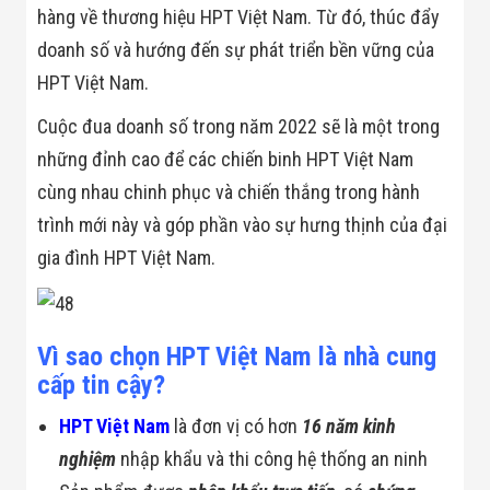
Màn Hình LED
hàng về thương hiệu HPT Việt Nam. Từ đó, thúc đẩy
Thiết Bị Chống
Ghi Âm
doanh số và hướng đến sự phát triển bền vững của
Máy X-Ray
HPT Việt Nam.
Thực Phẩm
Máy Dò Kim
Cuộc đua doanh số trong năm 2022 sẽ là một trong
Loại Công
Nghiệp
những đỉnh cao để các chiến binh HPT Việt Nam
Thiết Bị Công
cùng nhau chinh phục và chiến thắng trong hành
Nghệ Cao
Ống Nhòm
trình mới này và góp phần vào sự hưng thịnh của đại
Chuyên Dụng
Đo Lực - Sức
gia đình HPT Việt Nam.
Căng - Sức
Nén
Máy Kiểm Tra
Khuyết Tật
Vì sao chọn HPT Việt Nam là nhà cung
Máy Kiểm Tra
Vết Nứt Sản
cấp tin cậy?
Phẩm
Máy Kiểm Tra
HPT Việt Nam
là đơn vị có hơn
16 năm kinh
Bo Mạch Điện
nghiệm
nhập khẩu và thi công hệ thống an ninh
Tử
Súng Bắn