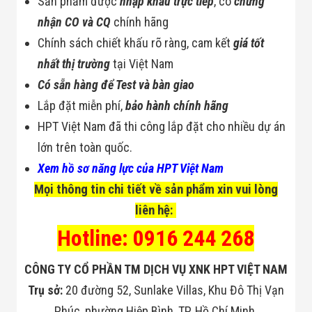
Sản phẩm được
nhập khẩu trực tiếp
, có
chứng
Flycam
nhận CO và CQ
chính hãng
Robot Tự Hành
Robot AI
Chính sách chiết khấu rõ ràng, cam kết
giá tốt
THIẾT BỊ KIỂM
SOÁT RA VÀO
nhất thị trường
tại Việt Nam
Cổng Dò Kim
Có sẵn hàng để Test và bàn giao
Loại
Máy Soi Hành
Lắp đặt miễn phí,
bảo hành chính hãng
Lý (X-Ray)
HPT Việt Nam đã thi công lắp đặt cho nhiều dự án
Cổng Phân Làn
Tự Động
lớn trên toàn quốc.
Nhận Diện
Xem hồ sơ năng lực của HPT Việt Nam
Khuôn Mặt
Hệ Thống Điện
Mọi thông tin chi tiết về sản phẩm xin vui lòng
Nhẹ
Thiết Bị Theo
liên hệ:
Ngành
Hotline: 0916 244 268
Thiết Bị Ngành
Thực Phẩm
Thiết Bị Ngành
CÔNG TY CỔ PHẦN TM DỊCH VỤ XNK HPT VIỆT NAM
Thực Phẩm
Matrixcope
Trụ sở:
20 đường 52, Sunlake Villas, Khu Đô Thị Vạn
Thiết Bị Ngành
Phúc, phường Hiệp Bình, TP. Hồ Chí Minh.