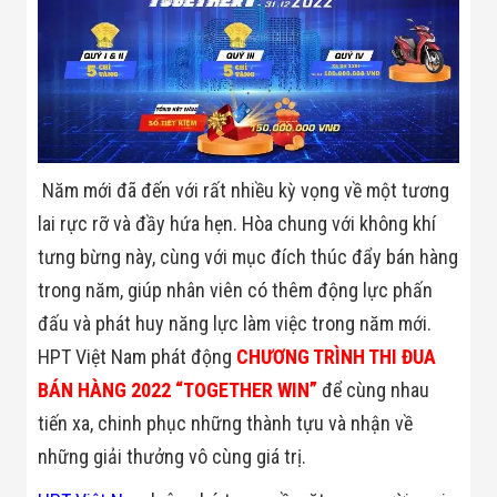
Bị Ngành Thủy
Sản - Đông
Lạnh
Giải Pháp Thiết
Bị Ngành Thực
Phẩm Đóng Gói
Giải Pháp Thiết
Bị Ngành May
Mặc - Giày Da
Năm mới đã đến với rất nhiều kỳ vọng về một tương
Giải Pháp Thiết
Bị Ngành Linh
lai rực rỡ và đầy hứa hẹn. Hòa chung với không khí
Kiện Điện Tử
tưng bừng này, cùng với mục đích thúc đẩy bán hàng
Giải Pháp Thiết
Bị Ngành Giáo
trong năm, giúp nhân viên có thêm động lực phấn
Dục
Giải Pháp Thiết
đấu và phát huy năng lực làm việc trong năm mới.
Bị Ngành Bán
HPT Việt Nam phát động
CHƯƠNG TRÌNH THI ĐUA
Lẻ - Retail
Giải Pháp
BÁN HÀNG 2022 “TOGETHER WIN”
để cùng nhau
Chuyên Dụng
tiến xa, chinh phục những thành tựu và nhận về
Ngành Công An
- Quân Đội
những giải thưởng vô cùng giá trị.
Giải Pháp Bãi
Giữ Xe Thông