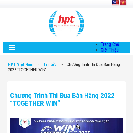
Trang Chủ
Giới Thiệu
Về HPT Việt
Nam
HPT Việt Nam
>
Tin tức
>
Chương Trình Thi Đua Bán Hàng
Hội Đồng Quản
2022 “TOGETHER WIN”
Trị
Chính Sách Quy
Định Chung
Chính Sách Bảo
Chương Trình Thi Đua Bán Hàng 2022
Mật Thông Tin
Chiến Lược
“TOGETHER WIN”
Phát Triển
Thông Tin
Chuyển Khoản
Giải Pháp
Giải Pháp Thiết