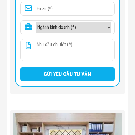
Đội
Dự Án Khối Nhà
Máy
Dự Án Kho
Xưởng -
Logistics
Tin Tức
Tin Công Nghệ
Tin Khuyến Mãi
Tin Tuyển Dụng
Liên Hệ