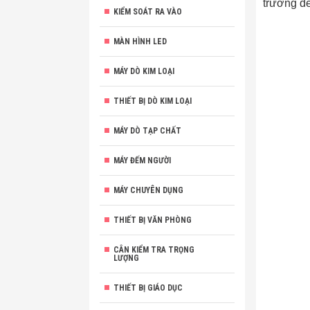
trường để
KIỂM SOÁT RA VÀO
MÀN HÌNH LED
MÁY DÒ KIM LOẠI
THIẾT BỊ DÒ KIM LOẠI
MÁY DÒ TẠP CHẤT
MÁY ĐẾM NGƯỜI
MÁY CHUYÊN DỤNG
THIẾT BỊ VĂN PHÒNG
CÂN KIỂM TRA TRỌNG
LƯỢNG
THIẾT BỊ GIÁO DỤC