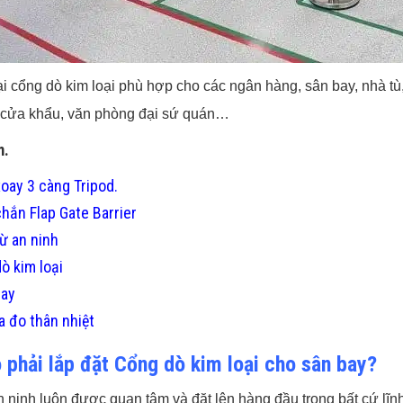
ại cổng dò kim loại phù hợp cho các ngân hàng, sân bay, nhà tù
, cửa khẩu, văn phòng đại sứ quán…
m.
oay 3 càng Tripod.
hắn Flap Gate Barrier
ừ an ninh
ò kim loại
ray
 đo thân nhiệt
o phải lắp đặt Cổng dò kim loại cho sân bay?
 ninh luôn được quan tâm và đặt lên hàng đầu trong bất cứ lĩ