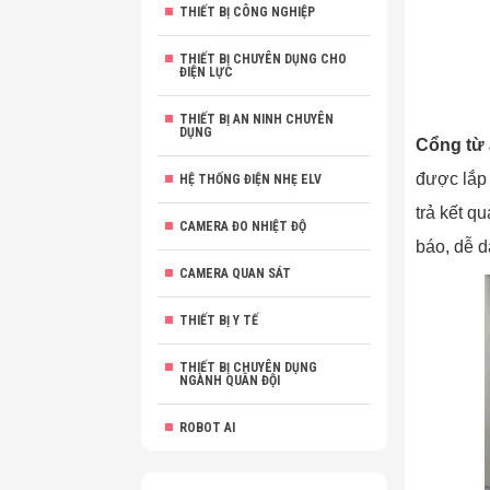
THIẾT BỊ CÔNG NGHIỆP
THIẾT BỊ CHUYÊN DỤNG CHO
ĐIỆN LỰC
THIẾT BỊ AN NINH CHUYÊN
DỤNG
Cổng từ 
được lắp 
HỆ THỐNG ĐIỆN NHẸ ELV
trả kết q
CAMERA ĐO NHIỆT ĐỘ
báo, dễ d
CAMERA QUAN SÁT
THIẾT BỊ Y TẾ
THIẾT BỊ CHUYÊN DỤNG
NGÀNH QUÂN ĐỘI
ROBOT AI