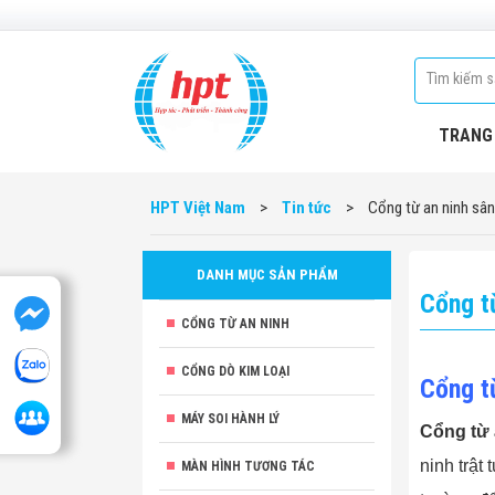
TRANG
HPT Việt Nam
>
Tin tức
>
Cổng từ an ninh sân 
DANH MỤC SẢN PHẨM
Cổng từ
CỔNG TỪ AN NINH
CỔNG DÒ KIM LOẠI
Cổng từ
MÁY SOI HÀNH LÝ
Cổng từ 
ninh trật
MÀN HÌNH TƯƠNG TÁC