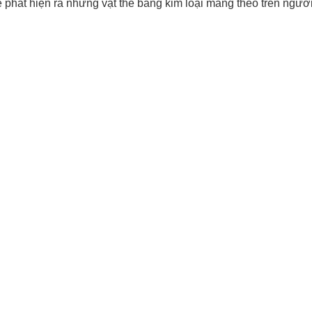
 phát hiện ra những vật thể bằng kim loại mang theo trên người