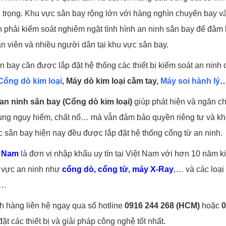
trọng. Khu vực sân bay rộng lớn với hàng nghìn chuyến bay v
 phải kiểm soát nghiêm ngặt tình hình an ninh sân bay để đảm
n viên và nhiều người dân tại khu vực sân bay.
ân bay cần được lắp đặt hệ thống các thiết bị kiểm soát an ninh
Cổng dò kim loại
, Máy dò kim loại cầm tay,
Máy soi hành lý
an ninh sân bay (Cổng dò kim loại)
giúp phát hiện và ngăn ch
 dụng nguy hiểm, chất nổ… mà vẫn đảm bảo quyền riêng tư và k
ác sân bay hiện nay đều được lắp đặt hệ thống cổng từ an ninh.
t Nam
là đơn vị nhập khẩu uy tín tại Việt Nam với hơn 10 năm k
h vực an ninh như
cổng dò,
cổng từ
, máy X-Ray
,… và các loại
,…
 hàng liên hệ ngay qua số hotline
0916 244 268 (HCM)
hoặc
0
đặt các thiết bị và giải pháp công nghệ tốt nhất.