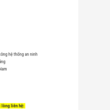
công hệ thống an ninh
ãng
 Nam
.
 lòng liên hệ: