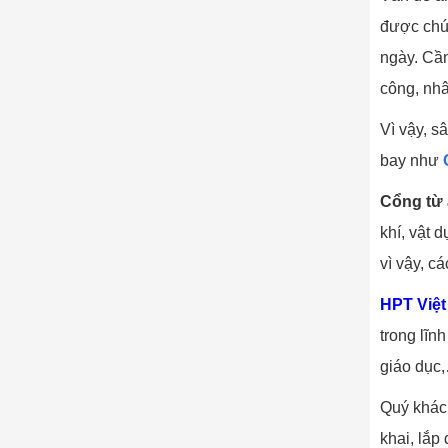
được chú 
ngày. Cần
công, nhâ
Vì vậy, s
bay như
Cổng từ 
khí, vật
vì vậy, c
HPT Việ
trong lĩn
giáo dục
Quý khách
khai, lắp 