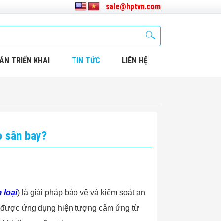
sale@hptvn.com
ÁN TRIỂN KHAI
TIN TỨC
LIÊN HỆ
o sân bay?
 loại
) là giải pháp bảo vệ và kiểm soát an
 bị được ứng dụng hiện tượng cảm ứng từ