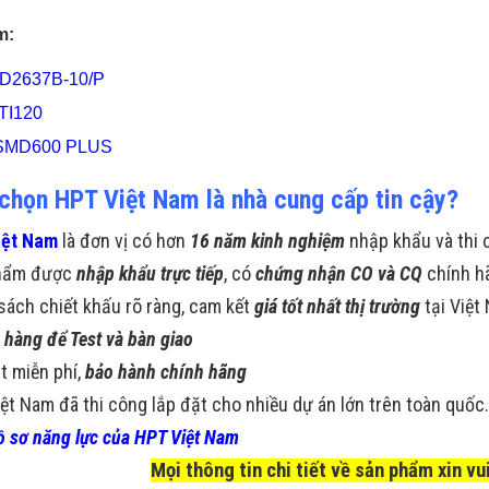
m:
D2637B-10/P
TI120
SMD600 PLUS
 chọn HPT Việt Nam là nhà cung cấp tin cậy?
iệt Nam
là đơn vị có hơn
16 năm kinh nghiệm
nhập khẩu và thi 
hẩm được
nhập khẩu trực tiếp
, có
chứng nhận CO và CQ
chính h
sách chiết khấu rõ ràng, cam kết
giá tốt nhất thị trường
tại Việt
 hàng để Test và bàn giao
t miễn phí,
bảo hành chính hãng
ệt Nam đã thi công lắp đặt cho nhiều dự án lớn trên toàn quốc
 sơ năng lực của HPT Việt Nam
Mọi thông tin chi tiết về sản phẩm xin vui