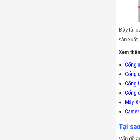
Đây là lo
sản xuất
Xem thê
Cổng x
Cổng c
Cổng t
Cổng d
Máy X
Camera
Tại sa
Vấn đề an