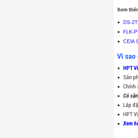
Xem thê
DS-2T
FLK-P
CEIA 
Vì sao
HPT V
Sản p
Chính 
Có sẵn
Lắp đặ
HPT Vi
Xem hồ