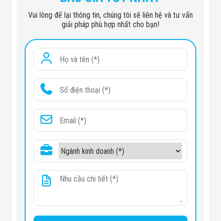
Công Nghiệp
Thiết Bị Ngành
Vui lòng để lại thông tin, chúng tôi sẽ liên hệ và tư vấn
Giáo Dục
giải pháp phù hợp nhất cho bạn!
Thiết Bị Ngành
Thủy Sản
Thiết Bị Ngành
Giày Da, Túi
Xách
Dự Án Triển
Khai
Dự Án Ngành
Thủy Sản
Dự Án Ngành
Thực Phẩm
Dự Án Ngành
Siêu Thị - Ngân
Hàng
Dự Án Ngành
Giáo Dục -
Trường Học
Dự Án Ngành
Điện Tử
Dự Án Ngành
Công An - Quân