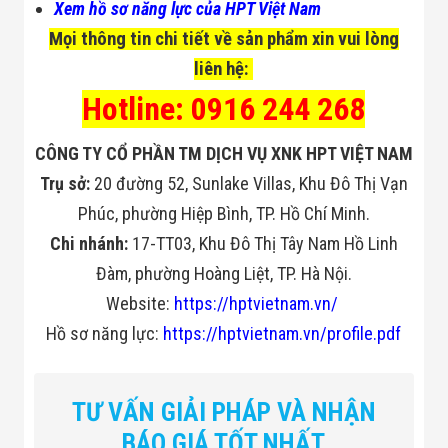
Xem hồ sơ năng lực của HPT Việt Nam
Flycam
Robot Tự Hành
Mọi thông tin chi tiết về sản phẩm xin vui lòng
Robot AI
liên hệ:
THIẾT BỊ KIỂM
SOÁT RA VÀO
Hotline: 0916 244 268
Cổng Dò Kim
Loại
Máy Soi Hành
CÔNG TY CỔ PHẦN TM DỊCH VỤ XNK HPT VIỆT NAM
Lý (X-Ray)
Trụ sở:
20 đường 52, Sunlake Villas, Khu Đô Thị Vạn
Cổng Phân Làn
Tự Động
Phúc, phường Hiệp Bình, TP. Hồ Chí Minh.
Nhận Diện
Khuôn Mặt
Chi nhánh:
17-TT03, Khu Đô Thị Tây Nam Hồ Linh
Hệ Thống Điện
Đàm, phường Hoàng Liệt, TP. Hà Nội.
Nhẹ
Thiết Bị Theo
Website:
https://hptvietnam.vn/
Ngành
Hồ sơ năng lực:
https://hptvietnam.vn/profile.pdf
Thiết Bị Ngành
Thực Phẩm
Thiết Bị Ngành
Thực Phẩm
TƯ VẤN GIẢI PHÁP VÀ NHẬN
Matrixcope
Thiết Bị Ngành
BÁO GIÁ TỐT NHẤT