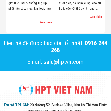
giới thiệu hai hệ thống AI giúp
xương cá, đá, nhựa cứng, cao su
phát hiện tóc, nhựa, kim loại, thủy
hoặc các vật thể có tỷ trọng ...
...
Xem thêm
Xem thêm
Liên hệ để được báo giá tốt nhất:
0916 244
268
Email: sale@hptvn.com
Trụ sở TP.HCM:
20 đường 52, Sunlake Villas, Khu Đô Thị Vạn Phúc,