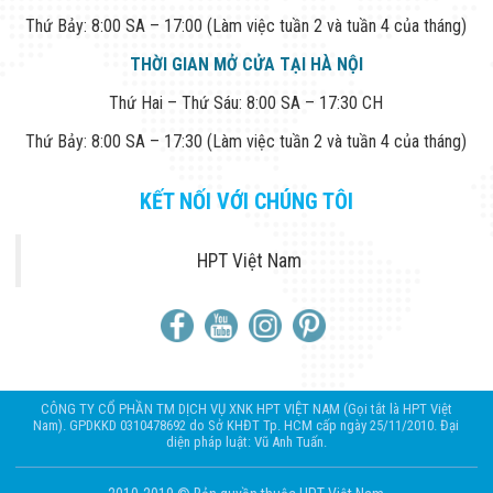
Thứ Bảy: 8:00 SA – 17:00 (Làm việc tuần 2 và tuần 4 của tháng)
THỜI GIAN MỞ CỬA TẠI HÀ NỘI
Thứ Hai – Thứ Sáu: 8:00 SA – 17:30 CH
Thứ Bảy: 8:00 SA – 17:30 (Làm việc tuần 2 và tuần 4 của tháng)
KẾT NỐI VỚI CHÚNG TÔI
HPT Việt Nam
CÔNG TY CỔ PHẦN TM DỊCH VỤ XNK HPT VIỆT NAM (Gọi tắt là HPT Việt
Nam). GPDKKD 0310478692 do Sở KHĐT Tp. HCM cấp ngày 25/11/2010. Đại
diện pháp luật: Vũ Anh Tuấn.