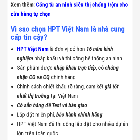
Màn Hình LED
Xem thêm:
Cổng từ an ninh siêu thị chống trộm cho
Thiết Bị Chống
Ghi Âm
cửa hàng tự chọn
Máy X-Ray
Thực Phẩm
Vì sao chọn HPT Việt Nam là nhà cung
Máy Dò Kim
cấp tin cậy?
Loại Công
Nghiệp
HPT Việt Nam
là đơn vị có hơn
16 năm kinh
Thiết Bị Công
Nghệ Cao
nghiệm
nhập khẩu và thi công hệ thống an ninh
Ống Nhòm
Chuyên Dụng
Sản phẩm được
nhập khẩu trực tiếp
, có
chứng
Đo Lực - Sức
nhận CO và CQ
chính hãng
Căng - Sức
Nén
Chính sách chiết khấu rõ ràng, cam kết
giá tốt
Máy Kiểm Tra
nhất thị trường
tại Việt Nam
Khuyết Tật
Máy Kiểm Tra
Có sẵn hàng để Test và bàn giao
Vết Nứt Sản
Lắp đặt miễn phí,
bảo hành chính hãng
Phẩm
Máy Kiểm Tra
HPT Việt Nam đã thi công lắp đặt cho nhiều dự án
Bo Mạch Điện
Tử
lớn trên toàn quốc.
Súng Bắn