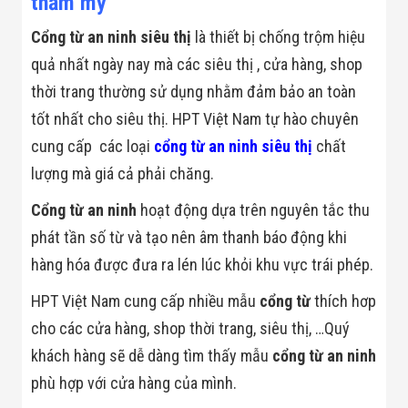
thẩm mỹ
Bị Ngành Thủy
Sản - Đông
Cổng từ an ninh siêu thị
là thiết bị chống trộm hiệu
Lạnh
Giải Pháp Thiết
quả nhất ngày nay mà các siêu thị , cửa hàng, shop
Bị Ngành Thực
thời trang thường sử dụng nhằm đảm bảo an toàn
Phẩm Đóng Gói
Giải Pháp Thiết
tốt nhất cho siêu thị. HPT Việt Nam tự hào chuyên
Bị Ngành May
Mặc - Giày Da
cung cấp các loại
cổng từ an ninh siêu thị
chất
Giải Pháp Thiết
lượng mà giá cả phải chăng.
Bị Ngành Linh
Kiện Điện Tử
Cổng từ an ninh
hoạt động dựa trên nguyên tắc thu
Giải Pháp Thiết
Bị Ngành Giáo
phát tần số từ và tạo nên âm thanh báo động khi
Dục
hàng hóa được đưa ra lén lúc khỏi khu vực trái phép.
Giải Pháp Thiết
Bị Ngành Bán
Lẻ - Retail
HPT Việt Nam cung cấp nhiều mẫu
cổng từ
thích hơp
Giải Pháp
cho các cửa hàng, shop thời trang, siêu thị, …Quý
Chuyên Dụng
Ngành Công An
khách hàng sẽ dễ dàng tìm thấy mẫu
cổng từ an ninh
- Quân Đội
phù hợp với cửa hàng của mình.
Giải Pháp Bãi
Giữ Xe Thông