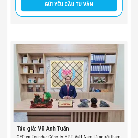
Đội
Dự Án Khối Nhà
Máy
Dự Án Kho
Xưởng -
Logistics
Tin Tức
Tin Công Nghệ
Tin Khuyến Mãi
Tin Tuyển Dụng
Liên Hệ
Tác giả: Vũ Anh Tuấn
CEO và Founder Công ty HPT Việt Nam, là người tham