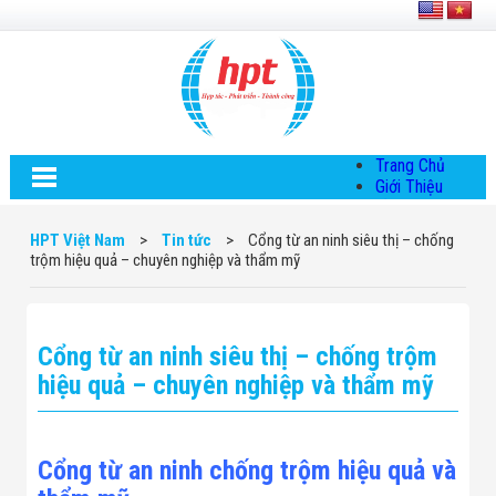
Trang Chủ
Giới Thiệu
Về HPT Việt
Nam
HPT Việt Nam
>
Tin tức
>
Cổng từ an ninh siêu thị – chống
Hội Đồng Quản
trộm hiệu quả – chuyên nghiệp và thẩm mỹ
Trị
Chính Sách Quy
Định Chung
Chính Sách Bảo
Cổng từ an ninh siêu thị – chống trộm
Mật Thông Tin
Chiến Lược
hiệu quả – chuyên nghiệp và thẩm mỹ
Phát Triển
Thông Tin
Chuyển Khoản
Giải Pháp
Cổng từ an ninh chống trộm hiệu quả và
Giải Pháp Thiết