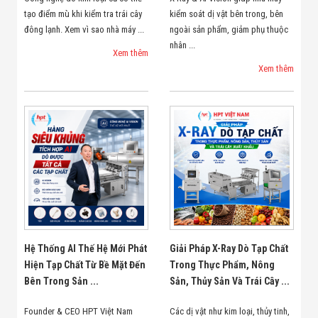
tạo điểm mù khi kiểm tra trái cây
kiểm soát dị vật bên trong, bên
đông lạnh. Xem vì sao nhà máy ...
ngoài sản phẩm, giảm phụ thuộc
nhân ...
Xem thêm
Xem thêm
Hệ Thống AI Thế Hệ Mới Phát
Giải Pháp X-Ray Dò Tạp Chất
Hiện Tạp Chất Từ Bề Mặt Đến
Trong Thực Phẩm, Nông
Bên Trong Sản ...
Sản, Thủy Sản Và Trái Cây ...
Founder & CEO HPT Việt Nam
Các dị vật như kim loại, thủy tinh,