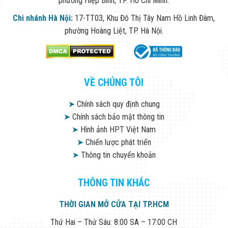
phường Hiệp Bình, TP. Hồ Chí Minh.
Chi nhánh Hà Nội:
17-TT03, Khu Đô Thị Tây Nam Hồ Linh Đàm,
phường Hoàng Liệt, TP. Hà Nội.
VỀ CHÚNG TÔI
➤
Chính sách quy định chung
➤
Chính sách bảo mật thông tin
➤
Hình ảnh HPT Việt Nam
➤
Chiến lược phát triển
➤
Thông tin chuyển khoản
THÔNG TIN KHÁC
THỜI GIAN MỞ CỬA TẠI TP.HCM
Thứ Hai – Thứ Sáu: 8:00 SA – 17:00 CH