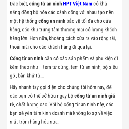
Đặc biệt,
cổng từ an ninh
HPT Việt Nam
có khả
Minh
Sản Phẩm
năng đồng bộ hóa các cánh cổng với nhau tạo nên
THIẾT BỊ AN
một hệ thống
cổng an ninh
bảo vệ tối đa cho cửa
NINH
Camera Thông
hàng, các khu trung tâm thương mại có lượng khách
Minh
Cổng Từ Siêu
hàng lớn. Hơn nữa, khoảng cách cửa ra vào rộng rãi,
Thị
thoải mái cho các khách hàng đi qua lại.
Máy Đếm
Người
Cổng từ an ninh
cần có các sản phẩm và phụ kiện đi
Máy Dò Tìm
Thuốc Nổ
kèm theo như : tem từ cứng, tem từ an ninh, bộ siêu
Phòng Chống
gỡ , bàn khử từ….
Khủng Bố
Camera Đo
Thân Nhiệt
Hãy nhanh tay gọi điện cho chúng tôi hôm nay, để
THIẾT BỊ
các bạn có thể sở hữu ngay bộ
cổng từ an ninh giá
CHUYÊN
DỤNG
rẻ
, chất lượng cao. Với bộ cổng từ an ninh này, các
Máy Dò Tạp
bạn sẽ yên tâm kinh doanh mà không lo sợ về việc
Chất
Màn Hình
mất trộm hàng hóa nữa.
Tương Tác