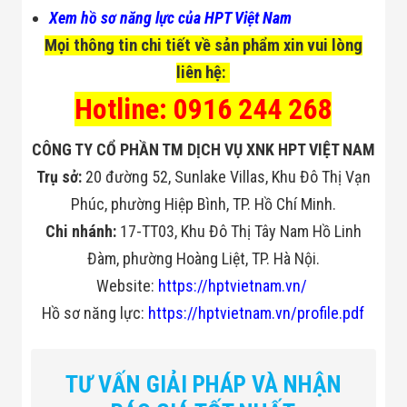
Công Nghiệp
Xem hồ sơ năng lực của HPT Việt Nam
Thiết Bị Ngành
Giáo Dục
Mọi thông tin chi tiết về sản phẩm xin vui lòng
Thiết Bị Ngành
Thủy Sản
liên hệ:
Thiết Bị Ngành
Hotline: 0916 244 268
Giày Da, Túi
Xách
Dự Án Triển
CÔNG TY CỔ PHẦN TM DỊCH VỤ XNK HPT VIỆT NAM
Khai
Dự Án Ngành
Trụ sở:
20 đường 52, Sunlake Villas, Khu Đô Thị Vạn
Thủy Sản
Phúc, phường Hiệp Bình, TP. Hồ Chí Minh.
Dự Án Ngành
Thực Phẩm
Chi nhánh:
17-TT03, Khu Đô Thị Tây Nam Hồ Linh
Dự Án Ngành
Đàm, phường Hoàng Liệt, TP. Hà Nội.
Siêu Thị - Ngân
Hàng
Website:
https://hptvietnam.vn/
Dự Án Ngành
Hồ sơ năng lực:
https://hptvietnam.vn/profile.pdf
Giáo Dục -
Trường Học
Dự Án Ngành
Điện Tử
TƯ VẤN GIẢI PHÁP VÀ NHẬN
Dự Án Ngành
Công An - Quân