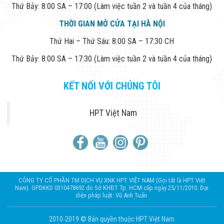
Thứ Bảy: 8:00 SA – 17:00 (Làm việc tuần 2 và tuần 4 của tháng)
THỜI GIAN MỞ CỬA TẠI HÀ NỘI
Thứ Hai – Thứ Sáu: 8:00 SA – 17:30 CH
Thứ Bảy: 8:00 SA – 17:30 (Làm việc tuần 2 và tuần 4 của tháng)
KẾT NỐI VỚI CHÚNG TÔI
HPT Việt Nam
CÔNG TY CỔ PHẦN TM DỊCH VỤ XNK HPT VIỆT NAM (Gọi tắt là HPT Việt
Nam). GPDKKD 0310478692 do Sở KHĐT Tp. HCM cấp ngày 25/11/2010. Đại
diện pháp luật: Vũ Anh Tuấn.
2010-2019 © Bản quyền thuộc HPT Việt Nam