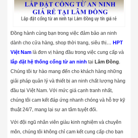
Minh
Sản Phẩm
THIẾT BỊ AN
Lắp đặt cổng từ an ninh tại Lâm Đồng uy tín giá rẻ
NINH
Camera Thông
Đồng hành cùng bạn trong việc đảm bảo an ninh
Minh
Cổng Từ Siêu
dành cho cửa hàng, shop thời trang, siêu thị…
HPT
Thị
Máy Đếm
Việt Nam
là đơn vị hàng đầu trong việc cung cấp và
Người
lắp đặt hệ thống cổng từ an ninh
tại
Lâm Đồng
.
Máy Dò Tìm
Thuốc Nổ
Chúng tôi tự hào mang đến cho khách hàng những
Phòng Chống
Khủng Bố
giải pháp quản lý và thiết bị an ninh chất lượng hàng
Camera Đo
đầu tại Việt Nam. Với mức giá cạnh tranh nhất,
Thân Nhiệt
THIẾT BỊ
chúng tôi cam kết đáp ứng nhanh chóng và hỗ trợ kỹ
CHUYÊN
thuật 24/7, mang lại sự an tâm tuyệt đối.
DỤNG
Máy Dò Tạp
Chất
Với đội ngũ nhân viên giàu kinh nghiệm và chuyên
Màn Hình
môn, chúng tôi không chỉ cam kết cung cấp cho bạn
Tương Tác