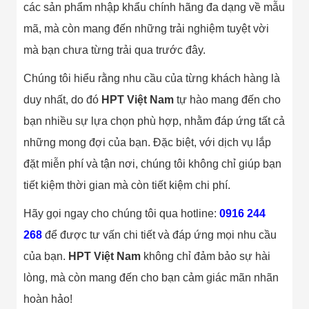
Màn Hình LED
các sản phẩm nhập khẩu chính hãng đa dạng về mẫu
Thiết Bị Chống
Ghi Âm
mã, mà còn mang đến những trải nghiệm tuyệt vời
Máy X-Ray
mà bạn chưa từng trải qua trước đây.
Thực Phẩm
Máy Dò Kim
Chúng tôi hiểu rằng nhu cầu của từng khách hàng là
Loại Công
Nghiệp
duy nhất, do đó
HPT Việt Nam
tự hào mang đến cho
Thiết Bị Công
Nghệ Cao
bạn nhiều sự lựa chọn phù hợp, nhằm đáp ứng tất cả
Ống Nhòm
những mong đợi của bạn. Đặc biệt, với dịch vụ lắp
Chuyên Dụng
Đo Lực - Sức
đặt miễn phí và tận nơi, chúng tôi không chỉ giúp bạn
Căng - Sức
tiết kiệm thời gian mà còn tiết kiệm chi phí.
Nén
Máy Kiểm Tra
Khuyết Tật
Hãy gọi ngay cho chúng tôi qua hotline:
0916 244
Máy Kiểm Tra
268
để được tư vấn chi tiết và đáp ứng mọi nhu cầu
Vết Nứt Sản
Phẩm
của bạn.
HPT Việt Nam
không chỉ đảm bảo sự hài
Máy Kiểm Tra
Bo Mạch Điện
lòng, mà còn mang đến cho bạn cảm giác mãn nhãn
Tử
hoàn hảo!
Súng Bắn