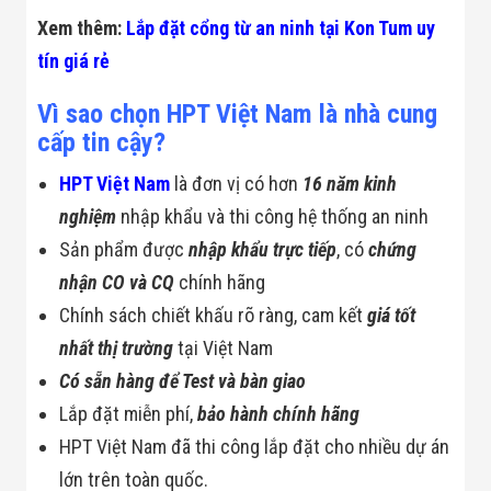
Flycam
Xem thêm:
Lắp đặt cổng từ an ninh tại Kon Tum uy
Robot Tự Hành
Robot AI
tín giá rẻ
THIẾT BỊ KIỂM
SOÁT RA VÀO
Vì sao chọn HPT Việt Nam là nhà cung
Cổng Dò Kim
cấp tin cậy?
Loại
Máy Soi Hành
Lý (X-Ray)
HPT Việt Nam
là đơn vị có hơn
16 năm kinh
Cổng Phân Làn
nghiệm
nhập khẩu và thi công hệ thống an ninh
Tự Động
Nhận Diện
Sản phẩm được
nhập khẩu trực tiếp
, có
chứng
Khuôn Mặt
nhận CO và CQ
chính hãng
Hệ Thống Điện
Nhẹ
Chính sách chiết khấu rõ ràng, cam kết
giá tốt
Thiết Bị Theo
Ngành
nhất thị trường
tại Việt Nam
Thiết Bị Ngành
Có sẵn hàng để Test và bàn giao
Thực Phẩm
Thiết Bị Ngành
Lắp đặt miễn phí,
bảo hành chính hãng
Thực Phẩm
HPT Việt Nam đã thi công lắp đặt cho nhiều dự án
Matrixcope
Thiết Bị Ngành
lớn trên toàn quốc.