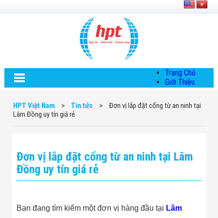
Trang Chủ
Giới Thiệu
Về HPT Việt
Nam
HPT Việt Nam
>
Tin tức
>
Đơn vị lắp đặt cổng từ an ninh tại
Hội Đồng Quản
Lâm Đồng uy tín giá rẻ
Trị
Chính Sách Quy
Định Chung
Chính Sách Bảo
Đơn vị lắp đặt cổng từ an ninh tại Lâm
Mật Thông Tin
Chiến Lược
Đồng uy tín giá rẻ
Phát Triển
Thông Tin
Chuyển Khoản
Giải Pháp
Bạn đang tìm kiếm một đơn vị hàng đầu tại
Lâm
Giải Pháp Thiết