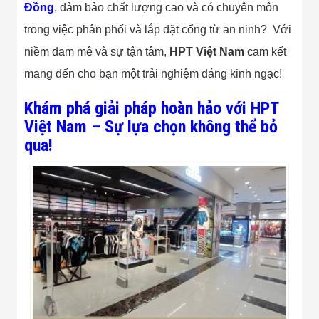
Bị Ngành Thủy
Đồng
, đảm bảo chất lượng cao và có chuyên môn
Sản - Đông
trong việc phân phối và lắp đặt cổng từ an ninh? Với
Lạnh
Giải Pháp Thiết
niềm đam mê và sự tận tâm,
HPT Việt Nam
cam kết
Bị Ngành Thực
Phẩm Đóng Gói
mang đến cho bạn một trải nghiệm đáng kinh ngạc!
Giải Pháp Thiết
Bị Ngành May
Khám phá giải pháp hoàn hảo với HPT
Mặc - Giày Da
Việt Nam – Sự lựa chọn không thể bỏ
Giải Pháp Thiết
Bị Ngành Linh
qua!
Kiện Điện Tử
Giải Pháp Thiết
Bị Ngành Giáo
Dục
Giải Pháp Thiết
Bị Ngành Bán
Lẻ - Retail
Giải Pháp
Chuyên Dụng
Ngành Công An
- Quân Đội
Giải Pháp Bãi
Giữ Xe Thông