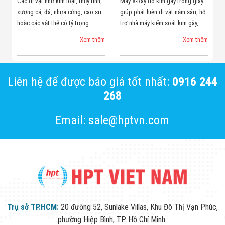
Các dị vật như kim loại, thủy tinh,
Máy X-Ray dò kim gãy trong giày
xương cá, đá, nhựa cứng, cao su
giúp phát hiện dị vật nằm sâu, hỗ
hoặc các vật thể có tỷ trọng ...
trợ nhà máy kiểm soát kim gãy, ...
Xem thêm
Xem thêm
Liên hệ để được báo giá tốt nhất:
0916 244
268
Email: sale@hptvn.com
Trụ sở TP.HCM:
20 đường 52, Sunlake Villas, Khu Đô Thị Vạn Phúc,
phường Hiệp Bình, TP. Hồ Chí Minh.