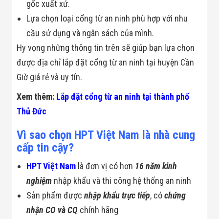
gốc xuất xứ.
Flycam
Robot Tự Hành
Lựa chọn loại cổng từ an ninh phù hợp với nhu
Robot AI
cầu sử dụng và ngân sách của mình.
THIẾT BỊ KIỂM
SOÁT RA VÀO
Hy vọng những thông tin trên sẽ giúp bạn lựa chọn
Cổng Dò Kim
Loại
được địa chỉ lắp đặt cổng từ an ninh tại huyện Cần
Máy Soi Hành
Giờ giá rẻ và uy tín.
Lý (X-Ray)
Cổng Phân Làn
Xem thêm:
Lắp đặt cổng từ an ninh tại thành phố
Tự Động
Nhận Diện
Thủ Đức
Khuôn Mặt
Hệ Thống Điện
Vì sao chọn HPT Việt Nam là nhà cung
Nhẹ
Thiết Bị Theo
cấp tin cậy?
Ngành
Thiết Bị Ngành
HPT Việt Nam
là đơn vị có hơn
16 năm kinh
Thực Phẩm
nghiệm
nhập khẩu và thi công hệ thống an ninh
Thiết Bị Ngành
Thực Phẩm
Sản phẩm được
nhập khẩu trực tiếp
, có
chứng
Matrixcope
nhận CO và CQ
chính hãng
Thiết Bị Ngành