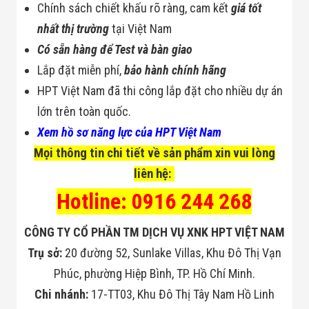
Công Nghiệp
Chính sách chiết khấu rõ ràng, cam kết
giá tốt
Thiết Bị Ngành
Giáo Dục
nhất thị trường
tại Việt Nam
Thiết Bị Ngành
Có sẵn hàng để Test và bàn giao
Thủy Sản
Thiết Bị Ngành
Lắp đặt miễn phí,
bảo hành chính hãng
Giày Da, Túi
HPT Việt Nam đã thi công lắp đặt cho nhiều dự án
Xách
Dự Án Triển
lớn trên toàn quốc.
Khai
Xem hồ sơ năng lực của HPT Việt Nam
Dự Án Ngành
Thủy Sản
Mọi thông tin chi tiết về sản phẩm xin vui lòng
Dự Án Ngành
Thực Phẩm
liên hệ:
Dự Án Ngành
Hotline: 0916 244 268
Siêu Thị - Ngân
Hàng
Dự Án Ngành
CÔNG TY CỔ PHẦN TM DỊCH VỤ XNK HPT VIỆT NAM
Giáo Dục -
Trường Học
Trụ sở:
20 đường 52, Sunlake Villas, Khu Đô Thị Vạn
Dự Án Ngành
Phúc, phường Hiệp Bình, TP. Hồ Chí Minh.
Điện Tử
Dự Án Ngành
Chi nhánh:
17-TT03, Khu Đô Thị Tây Nam Hồ Linh
Công An - Quân