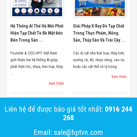
Hệ Thống AI Thế Hệ Mới Phát
Giải Pháp X-Ray Dò Tạp Chất
Hiện Tạp Chất Từ Bề Mặt Đến
Trong Thực Phẩm, Nông
Bên Trong Sản ...
Sản, Thủy Sản Và Trái Cây ...
Founder & CEO HPT Việt Nam
Các dị vật như kim loại, thủy tinh,
giới thiệu hai hệ thống AI giúp
xương cá, đá, nhựa cứng, cao su
phát hiện tóc, nhựa, kim loại, thủy
hoặc các vật thể có tỷ trọng ...
...
Xem thêm
Xem thêm
Liên hệ để được báo giá tốt nhất:
0916 244
268
Email: sale@hptvn.com