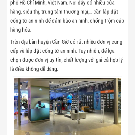
Bị Ngành Thủy
phố Hồ Chí Minh, Việt Nam. Nơi đây có nhiều cửa
Sản - Đông
hàng, siêu thị, trung tâm thương mại,… cần lắp đặt
Lạnh
Giải Pháp Thiết
cổng từ an ninh để đảm bảo an ninh, chống trộm cắp
Bị Ngành Thực
hàng hóa.
Phẩm Đóng Gói
Giải Pháp Thiết
Trên địa bàn huyện Cần Giờ có rất nhiều đơn vị cung
Bị Ngành May
Mặc - Giày Da
cấp và lắp đặt cổng từ an ninh. Tuy nhiên, để lựa
Giải Pháp Thiết
Bị Ngành Linh
chọn được đơn vị uy tín, chất lượng với giá cả hợp lý
Kiện Điện Tử
là điều không dễ dàng.
Giải Pháp Thiết
Bị Ngành Giáo
Dục
Giải Pháp Thiết
Bị Ngành Bán
Lẻ - Retail
Giải Pháp
Chuyên Dụng
Ngành Công An
- Quân Đội
Giải Pháp Bãi
Giữ Xe Thông