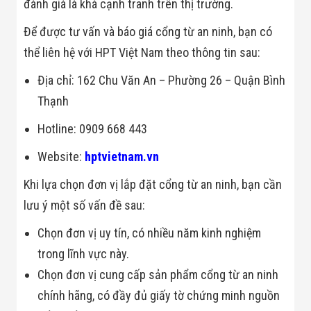
Màn Hình LED
đánh giá là khá cạnh tranh trên thị trường.
Thiết Bị Chống
Ghi Âm
Để được tư vấn và báo giá cổng từ an ninh, bạn có
Máy X-Ray
thể liên hệ với HPT Việt Nam theo thông tin sau:
Thực Phẩm
Máy Dò Kim
Địa chỉ: 162 Chu Văn An – Phường 26 – Quận Bình
Loại Công
Nghiệp
Thạnh
Thiết Bị Công
Nghệ Cao
Hotline: 0909 668 443
Ống Nhòm
Chuyên Dụng
Website:
hptvietnam.vn
Đo Lực - Sức
Căng - Sức
Khi lựa chọn đơn vị lắp đặt cổng từ an ninh, bạn cần
Nén
Máy Kiểm Tra
lưu ý một số vấn đề sau:
Khuyết Tật
Máy Kiểm Tra
Chọn đơn vị uy tín, có nhiều năm kinh nghiệm
Vết Nứt Sản
trong lĩnh vực này.
Phẩm
Máy Kiểm Tra
Chọn đơn vị cung cấp sản phẩm cổng từ an ninh
Bo Mạch Điện
Tử
chính hãng, có đầy đủ giấy tờ chứng minh nguồn
Súng Bắn