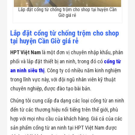
Minh
Lắp đặt cổng từ chống trộm cho shop tại huyện Cần
Sản Phẩm
Giờ giá rẻ
THIẾT BỊ AN
NINH
Camera Thông
Lắp đặt cổng từ chống trộm cho shop
Minh
Cổng Từ Siêu
tại huyện Cần Giờ giá rẻ
Thị
Máy Đếm
​HPT Việt Nam
là một đơn vị chuyên nhập khẩu, phân
Người
phối và lắp đặt thiết bị an ninh, trong đó có
cổng từ
Máy Dò Tìm
Thuốc Nổ
an ninh siêu thị
. Công ty có nhiều năm kinh nghiệm
Phòng Chống
Khủng Bố
trong lĩnh vực này, với đội ngũ nhân viên kỹ thuật
Camera Đo
chuyên nghiệp, được đào tạo bài bản.
Thân Nhiệt
THIẾT BỊ
Chúng tôi cung cấp đa dạng các loại cổng từ an ninh
CHUYÊN
DỤNG
đến từ các thương hiệu nổi tiếng trên thế giới, phù
Máy Dò Tạp
hợp với mọi nhu cầu của khách hàng. Giá cả của các
Chất
Màn Hình
sản phẩm cổng từ an ninh tại HPT Việt Nam được
Tương Tác