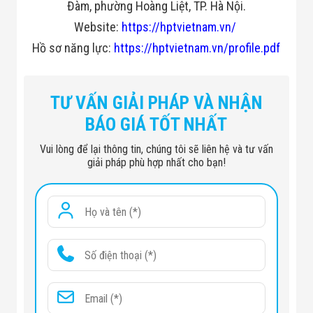
Đàm, phường Hoàng Liệt, TP. Hà Nội.
Đội
Dự Án Khối Nhà
Website:
https://hptvietnam.vn/
Máy
Hồ sơ năng lực:
https://hptvietnam.vn/profile.pdf
Dự Án Kho
Xưởng -
Logistics
Tin Tức
TƯ VẤN GIẢI PHÁP VÀ NHẬN
Tin Công Nghệ
Tin Khuyến Mãi
BÁO GIÁ TỐT NHẤT
Tin Tuyển Dụng
Liên Hệ
Vui lòng để lại thông tin, chúng tôi sẽ liên hệ và tư vấn
giải pháp phù hợp nhất cho bạn!