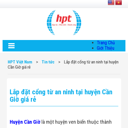
Trang Chủ
Giới Thiệu
Về HPT Việt
Nam
HPT Việt Nam
>
Tin tức
>
Lắp đặt cổng từ an ninh tại huyện
Hội Đồng Quản
Cần Giờ giá rẻ
Trị
Chính Sách Quy
Định Chung
Chính Sách Bảo
Lắp đặt cổng từ an ninh tại huyện Cần
Mật Thông Tin
Chiến Lược
Giờ giá rẻ
Phát Triển
Thông Tin
Chuyển Khoản
Giải Pháp
Huyện Cần Giờ
là một huyện ven biển thuộc thành
Giải Pháp Thiết