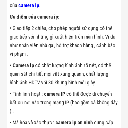
Bị Ngành Thủy
của
camera ip
.
Sản - Đông
Lạnh
Ưu điểm của camera ip:
Giải Pháp Thiết
Bị Ngành Thực
• Giao tiếp 2 chiều, cho phép người sử dụng có thể
Phẩm Đóng Gói
Giải Pháp Thiết
giao tiếp với những gì xuất hiện trên màn hình. Ví dụ
Bị Ngành May
như nhân viên nhà ga , hỗ trợ khách hàng , cảnh báo
Mặc - Giày Da
Giải Pháp Thiết
vi phạm .
Bị Ngành Linh
Kiện Điện Tử
•
Camera ip
có chất lượng hình ảnh rõ nét, có thể
Giải Pháp Thiết
Bị Ngành Giáo
quan sát chi tiết mọi vật xung quanh, chất lượng
Dục
hình ảnh HDTV với 30 khung hình mỗi giây.
Giải Pháp Thiết
Bị Ngành Bán
• Tính linh hoạt :
camera IP
có thể được di chuyển
Lẻ - Retail
Giải Pháp
bất cứ nơi nào trong mạng IP (bao gồm cả không dây
Chuyên Dụng
Ngành Công An
) .
- Quân Đội
Giải Pháp Bãi
• Mã hóa và xác thực :
camera ip an ninh
cung cấp
Giữ Xe Thông