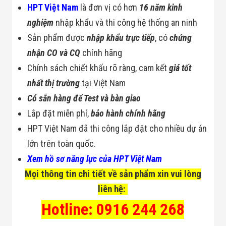
HPT Việt Nam
là đơn vị có hơn
16 năm kinh
nghiệm
nhập khẩu và thi công hệ thống an ninh
Sản phẩm được
nhập khẩu trực tiếp
, có
chứng
nhận CO và CQ
chính hãng
Chính sách chiết khấu rõ ràng, cam kết
giá tốt
nhất thị trường
tại Việt Nam
Có sẵn hàng để Test và bàn giao
Lắp đặt miễn phí,
bảo hành chính hãng
HPT Việt Nam đã thi công lắp đặt cho nhiều dự án
lớn trên toàn quốc.
Xem hồ sơ năng lực của HPT Việt Nam
Mọi thông tin chi tiết về sản phẩm xin vui lòng
liên hệ:
Hotline: 0916 244 268