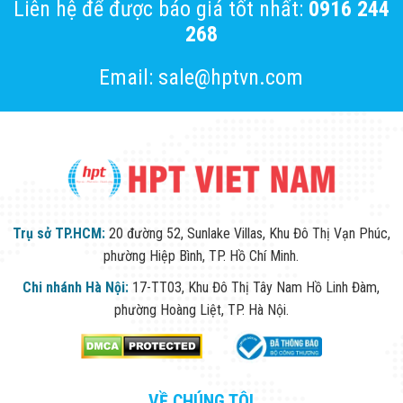
Liên hệ để được báo giá tốt nhất:
0916 244
268
Email: sale@hptvn.com
Trụ sở TP.HCM:
20 đường 52, Sunlake Villas, Khu Đô Thị Vạn Phúc,
phường Hiệp Bình, TP. Hồ Chí Minh.
Chi nhánh Hà Nội:
17-TT03, Khu Đô Thị Tây Nam Hồ Linh Đàm,
phường Hoàng Liệt, TP. Hà Nội.
VỀ CHÚNG TÔI