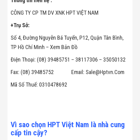
Thông tin liên hệ :
Đội
Dự Án Khối Nhà
CÔNG TY CP TM DV XNK HPT VIỆT NAM
Máy
Dự Án Kho
+Trụ Sở:
Xưởng -
Logistics
Số 4, Đường Nguyễn Bá Tuyển, P12, Quận Tân Bình,
Tin Tức
Tin Công Nghệ
TP Hồ Chí Minh – Xem Bản Đồ
Tin Khuyến Mãi
Tin Tuyển Dụng
Điện Thoại: (08) 39485751 – 38117306 – 35050132
Liên Hệ
Fax: (08) 39485752 Email: Sale@Hptvn.Com
Mã Số Thuế: 0310478692
Vì sao chọn HPT Việt Nam là nhà cung
cấp tin cậy?