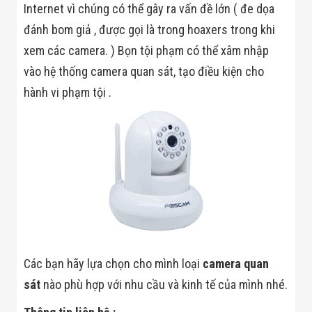
Công Nghiệp
Internet vì chúng có thể gây ra vấn đề lớn ( đe dọa
Thiết Bị Ngành
Giáo Dục
đánh bom giả , được gọi là trong hoaxers trong khi
Thiết Bị Ngành
xem các camera. ) Bọn tội phạm có thể xâm nhập
Thủy Sản
Thiết Bị Ngành
vào hệ thống camera quan sát, tạo điều kiện cho
Giày Da, Túi
hành vi phạm tội .
Xách
Dự Án Triển
Khai
Dự Án Ngành
Thủy Sản
Dự Án Ngành
Thực Phẩm
Dự Án Ngành
Siêu Thị - Ngân
Hàng
Dự Án Ngành
Giáo Dục -
Trường Học
Các bạn hãy lựa chọn cho mình loại
camera quan
Dự Án Ngành
Điện Tử
sát
nào phù hợp với nhu cầu và kinh tế của mình nhé.
Dự Án Ngành
Công An - Quân