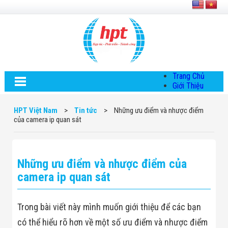
Trang Chủ
Giới Thiệu
Về HPT Việt
Nam
HPT Việt Nam
>
Tin tức
>
Những ưu điểm và nhược điểm
Hội Đồng Quản
của camera ip quan sát
Trị
Chính Sách Quy
Định Chung
Chính Sách Bảo
Những ưu điểm và nhược điểm của
Mật Thông Tin
Chiến Lược
camera ip quan sát
Phát Triển
Thông Tin
Chuyển Khoản
Trong bài viết này mình muốn giới thiệu để các bạn
Giải Pháp
Giải Pháp Thiết
có thể hiểu rõ hơn về một số ưu điểm và nhược điểm