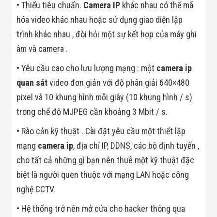
• Thiếu tiêu chuẩn.
Camera IP
khác nhau có thể mã
Flycam
Robot Tự Hành
hóa video khác nhau hoặc sử dụng giao diện lập
Robot AI
trình khác nhau , đòi hỏi một sự kết hợp của máy ghi
THIẾT BỊ KIỂM
SOÁT RA VÀO
âm và camera .
Cổng Dò Kim
Loại
• Yêu cầu cao cho lưu lượng mạng : một
camera ip
Máy Soi Hành
Lý (X-Ray)
quan sát
video đơn giản với độ phân giải 640×480
Cổng Phân Làn
pixel và 10 khung hình mỗi giây (10 khung hình / s)
Tự Động
Nhận Diện
trong chế độ MJPEG cần khoảng 3 Mbit / s.
Khuôn Mặt
Hệ Thống Điện
• Rào cản kỹ thuật . Cài đặt yêu cầu một thiết lập
Nhẹ
Thiết Bị Theo
mạng
camera ip
, địa chỉ IP, DDNS, các bộ định tuyến ,
Ngành
cho tất cả những gì bạn nên thuê một kỹ thuật đặc
Thiết Bị Ngành
Thực Phẩm
biệt là người quen thuộc với mạng LAN hoặc công
Thiết Bị Ngành
nghệ CCTV.
Thực Phẩm
Matrixcope
• Hệ thống trở nên mở cửa cho hacker thông qua
Thiết Bị Ngành