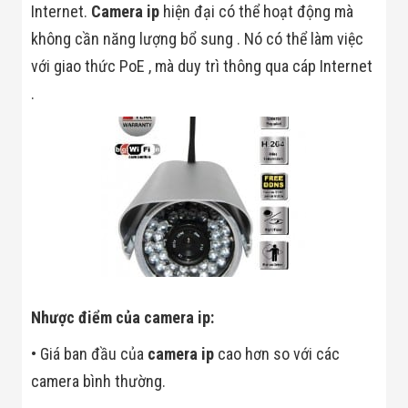
Màn Hình LED
Internet.
Camera ip
hiện đại có thể hoạt động mà
Thiết Bị Chống
không cần năng lượng bổ sung . Nó có thể làm việc
Ghi Âm
Máy X-Ray
với giao thức PoE , mà duy trì thông qua cáp Internet
Thực Phẩm
Máy Dò Kim
.
Loại Công
Nghiệp
Thiết Bị Công
Nghệ Cao
Ống Nhòm
Chuyên Dụng
Đo Lực - Sức
Căng - Sức
Nén
Máy Kiểm Tra
Khuyết Tật
Máy Kiểm Tra
Vết Nứt Sản
Nhược điểm của camera ip:
Phẩm
Máy Kiểm Tra
• Giá ban đầu của
camera ip
cao hơn so với các
Bo Mạch Điện
camera bình thường.
Tử
Súng Bắn