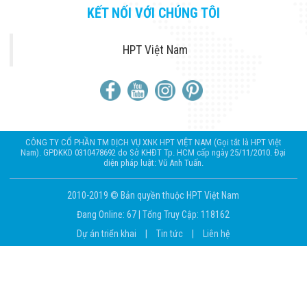
KẾT NỐI VỚI CHÚNG TÔI
HPT Việt Nam
CÔNG TY CỔ PHẦN TM DỊCH VỤ XNK HPT VIỆT NAM (Gọi tắt là HPT Việt
Nam). GPDKKD 0310478692 do Sở KHĐT Tp. HCM cấp ngày 25/11/2010. Đại
diện pháp luật: Vũ Anh Tuấn.
2010-2019 © Bản quyền thuộc HPT Việt Nam
Đang Online: 67
|
Tổng Truy Cập: 118162
Dự án triển khai
|
Tin tức
|
Liên hệ