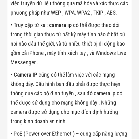
việc truyền dữ liệu thông qua mã hóa và xác thực các
Minh
Sản Phẩm
phương pháp như WEP , WPA, WPA2 , TKIP , AES.
THIẾT BỊ AN
NINH
• Truy cập từ xa :
camera ip
có thể được theo dõi
Camera Thông
trong thời gian thực từ bất kỳ máy tính nào ở bất cứ
Minh
Cổng Từ Siêu
nơi nào đâu thế giới, và từ nhiều thiết bị di động bao
Thị
Máy Đếm
gồm cả iPhone , máy tính xách tay , và Windows Live
Người
Messenger .
Máy Dò Tìm
Thuốc Nổ
•
Camera IP
cũng có thể làm việc với các mạng
Phòng Chống
Khủng Bố
không dây. Cấu hình ban đầu phải được thực hiện
Camera Đo
thông qua các bộ định tuyến , sau đó camera ip có
Thân Nhiệt
THIẾT BỊ
thể được sử dụng cho mạng không dây . Những
CHUYÊN
DỤNG
camera được sử dụng cho mục đích định hướng
Máy Dò Tạp
trong kinh doanh an ninh.
Chất
Màn Hình
• PoE (Power over Ethernet ) – cung cấp năng lượng
Tương Tác