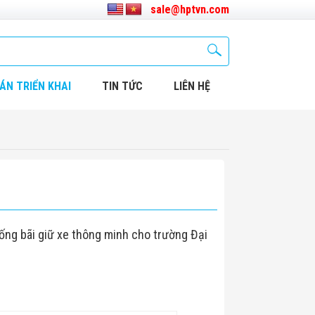
sale@hptvn.com
ÁN TRIỂN KHAI
TIN TỨC
LIÊN HỆ
hống bãi giữ xe thông minh cho trường Đại