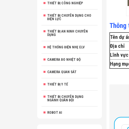
THIẾT BỊ CÔNG NGHIỆP
THIẾT BỊ CHUYÊN DỤNG CHO
ĐIỆN LỰC
Thông t
THIẾT BỊ AN NINH CHUYÊN
DỤNG
Tên dự á
Địa chỉ
HỆ THỐNG ĐIỆN NHẸ ELV
Lĩnh vực
CAMERA ĐO NHIỆT ĐỘ
Hạng mục
CAMERA QUAN SÁT
THIẾT BỊ Y TẾ
THIẾT BỊ CHUYÊN DỤNG
NGÀNH QUÂN ĐỘI
ROBOT AI