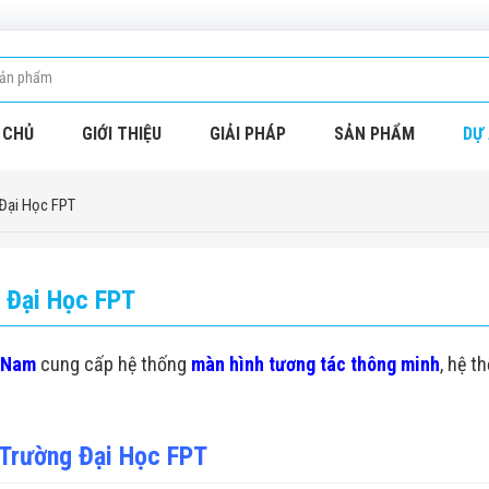
 CHỦ
GIỚI THIỆU
GIẢI PHÁP
SẢN PHẨM
DỰ 
Đại Học FPT
 Đại Học FPT
 Nam
cung cấp hệ thống
màn hình tương tác thông minh
, hệ t
 Trường Đại Học FPT