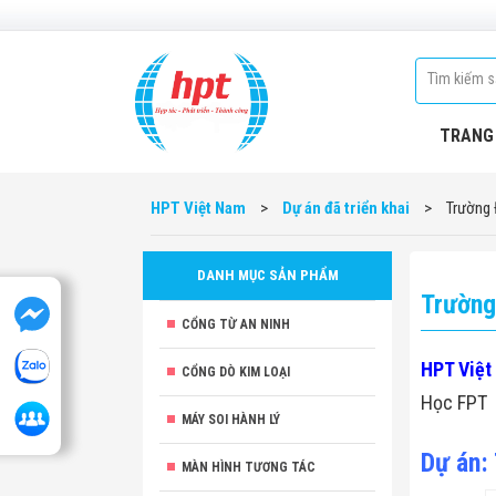
TRANG
HPT Việt Nam
>
Dự án đã triển khai
>
Trường 
DANH MỤC SẢN PHẨM
Trường
CỔNG TỪ AN NINH
HPT Việt
CỔNG DÒ KIM LOẠI
Học FPT
MÁY SOI HÀNH LÝ
Dự án:
MÀN HÌNH TƯƠNG TÁC