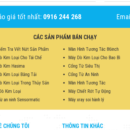
o giá tốt nhất:
0916 244 268
Emai
CÁC SẢN PHẨM BÁN CHẠY
iểm Tra Vết Nứt Sản Phẩm
Màn Hình Tương Tác 86inch
ò Kim Loại Cho Tái Chế
Máy Dò Kim Loại Cho Bao Bì
ò Kim Hasima
Cổng Từ Siêu Thị
ò Kim Loại Băng Tải
Cổng Từ An Ninh
ò Kim Loại Trong Thủy Sản
Màn Hình Tương Tác
Dò Kim Loại
Máy Chiết Rót Tự Động
ừ an ninh Sensormatic
Máy xray soi hành lý
Ề CHÚNG TÔI
THÔNG TIN KHÁC