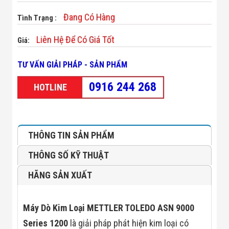
Minh
Đang Có Hàng
Sản Phẩm
Tình Trạng :
THIẾT BỊ AN
NINH
Liên Hệ Để Có Giá Tốt
Giá:
Camera Thông
Minh
TƯ VẤN GIẢI PHÁP - SẢN PHẨM
Cổng Từ Siêu
Thị
0916 244 268
Máy Đếm
HOTLINE
Người
Máy Dò Tìm
Thuốc Nổ
Phòng Chống
Khủng Bố
THÔNG TIN SẢN PHẨM
Camera Đo
Thân Nhiệt
THÔNG SỐ KỸ THUẬT
THIẾT BỊ
CHUYÊN
HÃNG SẢN XUẤT
DỤNG
Máy Dò Tạp
Chất
Máy Dò Kim Loại METTLER TOLEDO ASN 9000
Màn Hình
Tương Tác
Series 1200
là giải pháp phát hiện kim loại có