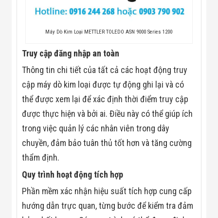
Flycam
Robot Tự Hành
Robot AI
Máy Dò Kim Loại METTLER TOLEDO ASN 9000 Series 1200
THIẾT BỊ KIỂM
SOÁT RA VÀO
Cổng Dò Kim
Truy cập đăng nhập an toàn
Loại
Thông tin chi tiết của tất cả các hoạt động truy
Máy Soi Hành
Lý (X-Ray)
cập máy dò kim loại được tự động ghi lại và có
Cổng Phân Làn
Tự Động
thể được xem lại để xác định thời điểm truy cập
Nhận Diện
được thực hiện và bởi ai. Điều này có thể giúp ích
Khuôn Mặt
Hệ Thống Điện
trong việc quản lý các nhân viên trong dây
Nhẹ
chuyền, đảm bảo tuân thủ tốt hơn và tăng cường
Thiết Bị Theo
Ngành
thẩm định.
Thiết Bị Ngành
Thực Phẩm
Quy trình hoạt động tích hợp
Thiết Bị Ngành
Phần mềm xác nhận hiệu suất tích hợp cung cấp
Thực Phẩm
Matrixcope
hướng dẫn trực quan, từng bước để kiểm tra đảm
Thiết Bị Ngành