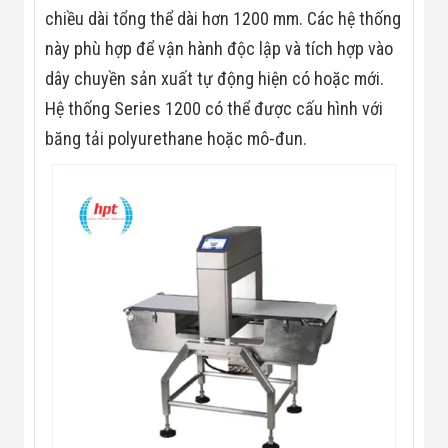
Màn Hình LED
chiều dài tổng thể dài hơn 1200 mm. Các hệ thống
Thiết Bị Chống
Ghi Âm
này phù hợp để vận hành độc lập và tích hợp vào
Máy X-Ray
dây chuyền sản xuất tự động hiện có hoặc mới.
Thực Phẩm
Máy Dò Kim
Hệ thống Series 1200 có thể được cấu hình với
Loại Công
băng tải polyurethane hoặc mô-đun.
Nghiệp
Thiết Bị Công
Nghệ Cao
Ống Nhòm
Chuyên Dụng
Đo Lực - Sức
Căng - Sức
Nén
Máy Kiểm Tra
Khuyết Tật
Máy Kiểm Tra
Vết Nứt Sản
Phẩm
Máy Kiểm Tra
Bo Mạch Điện
Tử
Súng Bắn