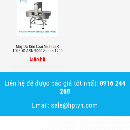
Máy Dò Kim Loại METTLER
TOLEDO ASN 9000 Series 1200
Liên hệ
Liên hệ để được báo giá tốt nhất:
0916 244
268
Email: sale@hptvn.com