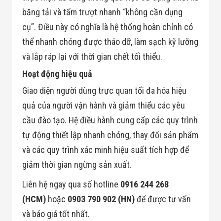
Đội
băng tải và tấm trượt nhanh “không cần dụng
Dự Án Khối Nhà
Máy
cụ”. Điều này có nghĩa là hệ thống hoàn chỉnh có
Dự Án Kho
thể nhanh chóng được tháo dỡ, làm sạch kỹ lưỡng
Xưởng -
Logistics
và lắp ráp lại với thời gian chết tối thiểu.
Tin Tức
Tin Công Nghệ
Hoạt động hiệu quả
Tin Khuyến Mãi
Tin Tuyển Dụng
Giao diện người dùng trực quan tối đa hóa hiệu
Liên Hệ
quả của người vận hành và giảm thiểu các yêu
cầu đào tạo. Hệ điều hành cung cấp các quy trình
tự động thiết lập nhanh chóng, thay đổi sản phẩm
và các quy trình xác minh hiệu suất tích hợp để
giảm thời gian ngừng sản xuất.
Liên hệ ngay qua số hotline
0916 244 268
(HCM)
hoặc
0903 790 902 (HN)
để được tư vấn
và báo giá tốt nhất.