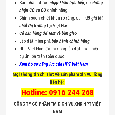
Sản phẩm được
nhập khẩu trực tiếp
, có
chứng
nhận CO và CQ
chính hãng
Chính sách chiết khấu rõ ràng, cam kết
giá tốt
nhất thị trường
tại Việt Nam
Có sẵn hàng để Test và bàn giao
Lắp đặt miễn phí,
bảo hành chính hãng
HPT Việt Nam đã thi công lắp đặt cho nhiều
dự án lớn trên toàn quốc.
Xem hồ sơ năng lực của HPT Việt Nam
Mọi thông tin chi tiết về sản phẩm xin vui lòng
liên hệ:
Hotline: 0916 244 268
CÔNG TY CỔ PHẦN TM DỊCH VỤ XNK HPT VIỆT
NAM