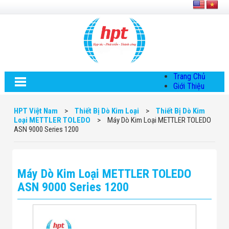
Trang Chủ
Giới Thiệu
Về HPT Việt
Nam
HPT Việt Nam
>
Thiết Bị Dò Kim Loại
>
Thiết Bị Dò Kim
Hội Đồng Quản
Loại METTLER TOLEDO
>
Máy Dò Kim Loại METTLER TOLEDO
Trị
ASN 9000 Series 1200
Chính Sách Quy
Định Chung
Chính Sách Bảo
Mật Thông Tin
Máy Dò Kim Loại METTLER TOLEDO
Chiến Lược
Phát Triển
ASN 9000 Series 1200
Thông Tin
Chuyển Khoản
Giải Pháp
Giải Pháp Thiết