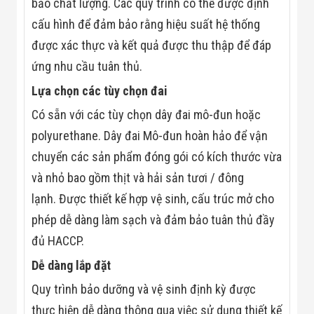
Công Nghiệp
bảo chất lượng. Các quy trình có thể được định
Thiết Bị Ngành
cấu hình để đảm bảo rằng hiệu suất hệ thống
Giáo Dục
Thiết Bị Ngành
được xác thực và kết quả được thu thập để đáp
Thủy Sản
ứng nhu cầu tuân thủ.
Thiết Bị Ngành
Giày Da, Túi
Lựa chọn các tùy chọn đai
Xách
Dự Án Triển
Có sẵn với các tùy chọn dây đai mô-đun hoặc
Khai
polyurethane. Dây đai Mô-đun hoàn hảo để vận
Dự Án Ngành
Thủy Sản
chuyển các sản phẩm đóng gói có kích thước vừa
Dự Án Ngành
Thực Phẩm
và nhỏ bao gồm thịt và hải sản tươi / đông
Dự Án Ngành
lạnh. Được thiết kế hợp vệ sinh, cấu trúc mở cho
Siêu Thị - Ngân
Hàng
phép dễ dàng làm sạch và đảm bảo tuân thủ đầy
Dự Án Ngành
đủ HACCP.
Giáo Dục -
Trường Học
Dễ dàng lắp đặt
Dự Án Ngành
Điện Tử
Quy trình bảo dưỡng và vệ sinh định kỳ được
Dự Án Ngành
Công An - Quân
thực hiện dễ dàng thông qua việc sử dụng thiết kế