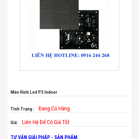
Bị Ngành Thủy
Sản - Đông
Lạnh
Giải Pháp Thiết
Bị Ngành Thực
Phẩm Đóng Gói
Giải Pháp Thiết
Bị Ngành May
Mặc - Giày Da
Giải Pháp Thiết
Bị Ngành Linh
Kiện Điện Tử
Giải Pháp Thiết
Bị Ngành Giáo
Dục
Giải Pháp Thiết
Màn Hình Led P3 Indoor
Bị Ngành Bán
Lẻ - Retail
Giải Pháp
Đang Có Hàng
Tình Trạng :
Chuyên Dụng
Ngành Công An
Liên Hệ Để Có Giá Tốt
Giá:
- Quân Đội
Giải Pháp Bãi
TƯ VẤN GIẢI PHÁP - SẢN PHẨM
Giữ Xe Thông