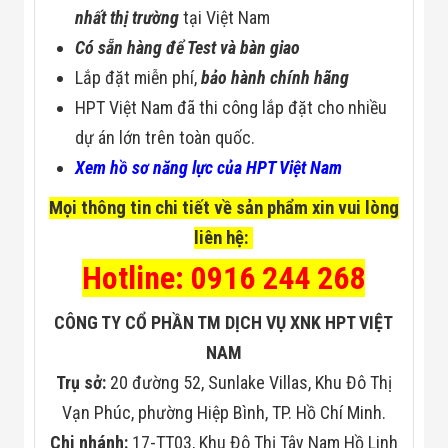
Đội
nhất thị trường
tại Việt Nam
Dự Án Khối Nhà
Có sẵn hàng để Test và bàn giao
Máy
Dự Án Kho
Lắp đặt miễn phí,
bảo hành chính hãng
Xưởng -
Logistics
HPT Việt Nam đã thi công lắp đặt cho nhiều
Tin Tức
dự án lớn trên toàn quốc.
Tin Công Nghệ
Tin Khuyến Mãi
Xem hồ sơ năng lực của HPT Việt Nam
Tin Tuyển Dụng
Liên Hệ
Mọi thông tin chi tiết về sản phẩm xin vui lòng
liên hệ:
Hotline: 0916 244 268
CÔNG TY CỔ PHẦN TM DỊCH VỤ XNK HPT VIỆT
NAM
Trụ sở:
20 đường 52, Sunlake Villas, Khu Đô Thị
Vạn Phúc, phường Hiệp Bình, TP. Hồ Chí Minh.
Chi nhánh:
17-TT03, Khu Đô Thị Tây Nam Hồ Linh