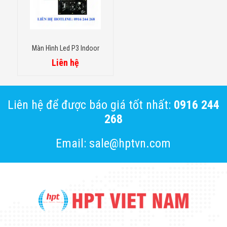
Màn Hình Led P3 Indoor
Liên hệ
Liên hệ để được báo giá tốt nhất:
0916 244
268
Email: sale@hptvn.com