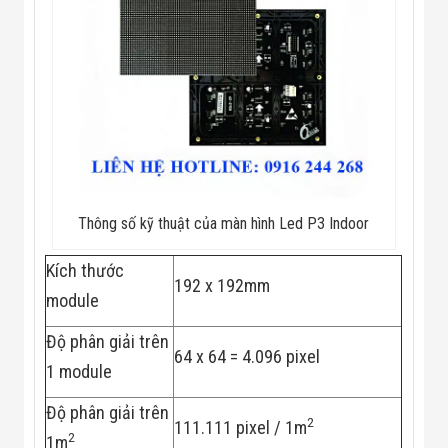
Màn Hình LED
Thiết Bị Chống
Ghi Âm
Máy X-Ray
Thực Phẩm
Máy Dò Kim
Loại Công
Nghiệp
Thiết Bị Công
Nghệ Cao
Ống Nhòm
Chuyên Dụng
Thông số kỹ thuật của màn hình Led P3 Indoor
Đo Lực - Sức
Căng - Sức
Kích thước
Nén
192 x 192mm
Máy Kiểm Tra
module
Khuyết Tật
Máy Kiểm Tra
Độ phân giải trên
Vết Nứt Sản
64 x 64 = 4.096 pixel
Phẩm
1 module
Máy Kiểm Tra
Bo Mạch Điện
Độ phân giải trên
Tử
2
111.111 pixel / 1m
2
Súng Bắn
1m