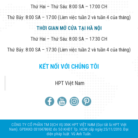
Thứ Hai – Thứ Sáu: 8:00 SA – 17:00 CH
Thứ Bảy: 8:00 SA – 17:00 (Làm việc tuần 2 và tuần 4 của tháng)
THỜI GIAN MỞ CỬA TẠI HÀ NỘI
Thứ Hai – Thứ Sáu: 8:00 SA – 17:30 CH
Thứ Bảy: 8:00 SA – 17:30 (Làm việc tuần 2 và tuần 4 của tháng)
KẾT NỐI VỚI CHÚNG TÔI
HPT Việt Nam
CÔNG TY CỔ PHẦN TM DỊCH VỤ XNK HPT VIỆT NAM (Gọi tắt là HPT Việt
Nam). GPDKKD 0310478692 do Sở KHĐT Tp. HCM cấp ngày 25/11/2010. Đại
diện pháp luật: Vũ Anh Tuấn.