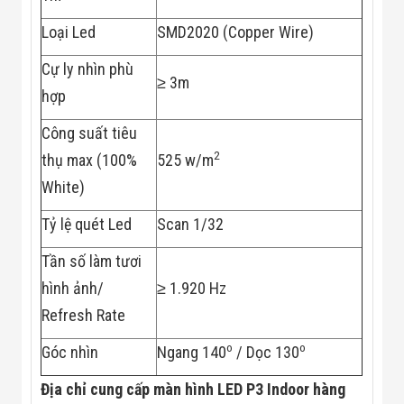
Flycam
Robot Tự Hành
Loại Led
SMD2020 (Copper Wire)
Robot AI
THIẾT BỊ KIỂM
Cự ly nhìn phù
SOÁT RA VÀO
≥ 3m
hợp
Cổng Dò Kim
Loại
Máy Soi Hành
Công suất tiêu
Lý (X-Ray)
2
thụ max (100%
525 w/m
Cổng Phân Làn
Tự Động
White)
Nhận Diện
Khuôn Mặt
Tỷ lệ quét Led
Scan 1/32
Hệ Thống Điện
Nhẹ
Tần số làm tươi
Thiết Bị Theo
Ngành
hình ảnh/
≥ 1.920 Hz
Thiết Bị Ngành
Refresh Rate
Thực Phẩm
Thiết Bị Ngành
o
o
Góc nhìn
Ngang 140
/ Dọc 130
Thực Phẩm
Matrixcope
Thiết Bị Ngành
Địa chỉ cung cấp màn hình LED P3 Indoor hàng