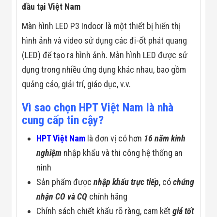
Công Nghiệp
đầu tại Việt Nam
Thiết Bị Ngành
Giáo Dục
Màn hình LED P3 Indoor là một thiết bị hiển thị
Thiết Bị Ngành
Thủy Sản
hình ảnh và video sử dụng các đi-ốt phát quang
Thiết Bị Ngành
(LED) để tạo ra hình ảnh. Màn hình LED được sử
Giày Da, Túi
Xách
dụng trong nhiều ứng dụng khác nhau, bao gồm
Dự Án Triển
quảng cáo, giải trí, giáo dục, v.v.
Khai
Dự Án Ngành
Thủy Sản
Vì sao chọn HPT Việt Nam là nhà
Dự Án Ngành
cung cấp tin cậy?
Thực Phẩm
Dự Án Ngành
HPT Việt Nam
là đơn vị có hơn
16 năm kinh
Siêu Thị - Ngân
Hàng
nghiệm
nhập khẩu và thi công hệ thống an
Dự Án Ngành
ninh
Giáo Dục -
Trường Học
Sản phẩm được
nhập khẩu trực tiếp
, có
chứng
Dự Án Ngành
Điện Tử
nhận CO và CQ
chính hãng
Dự Án Ngành
Chính sách chiết khấu rõ ràng, cam kết
giá tốt
Công An - Quân