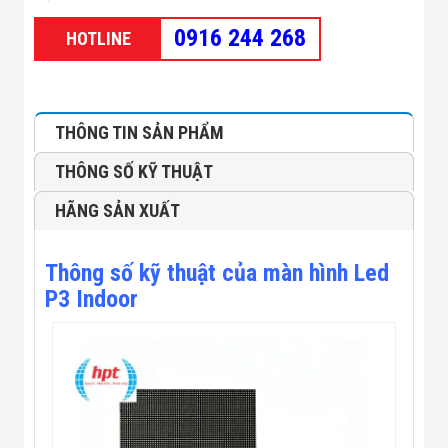
Minh
Sản Phẩm
0916 244 268
HOTLINE
THIẾT BỊ AN
NINH
Camera Thông
Minh
Cổng Từ Siêu
THÔNG TIN SẢN PHẨM
Thị
Máy Đếm
THÔNG SỐ KỸ THUẬT
Người
Máy Dò Tìm
HÃNG SẢN XUẤT
Thuốc Nổ
Phòng Chống
Khủng Bố
Thông số kỹ thuật của màn hình Led
Camera Đo
P3 Indoor
Thân Nhiệt
THIẾT BỊ
CHUYÊN
DỤNG
Máy Dò Tạp
Chất
Màn Hình
Tương Tác