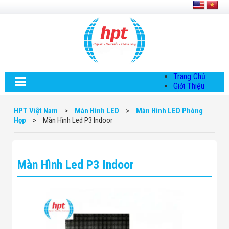
Trang Chủ
Giới Thiệu
Về HPT Việt
Nam
HPT Việt Nam
>
Màn Hình LED
>
Màn Hình LED Phòng
Hội Đồng Quản
Họp
>
Màn Hình Led P3 Indoor
Trị
Chính Sách Quy
Định Chung
Chính Sách Bảo
Màn Hình Led P3 Indoor
Mật Thông Tin
Chiến Lược
Phát Triển
Thông Tin
Chuyển Khoản
Giải Pháp
Giải Pháp Thiết