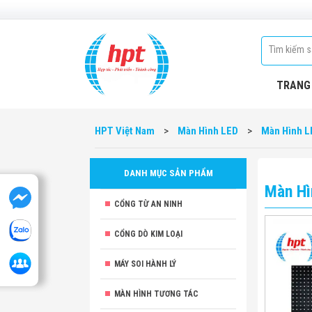
TRANG
HPT Việt Nam
>
Màn Hình LED
>
Màn Hình L
DANH MỤC SẢN PHẨM
Màn Hì
CỔNG TỪ AN NINH
CỔNG DÒ KIM LOẠI
MÁY SOI HÀNH LÝ
MÀN HÌNH TƯƠNG TÁC