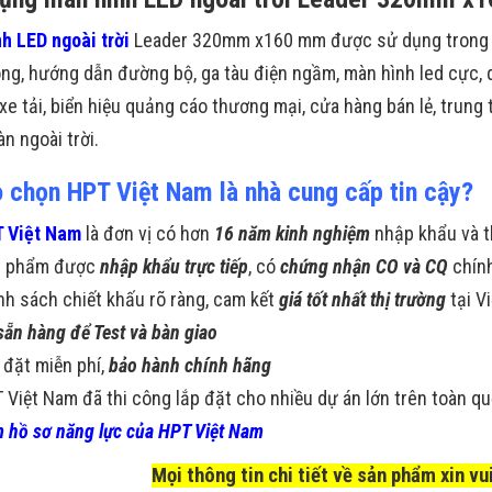
h LED ngoài trời
Leader 320mm x160 mm được sử dụng trong qu
ông, hướng dẫn đường bộ, ga tàu điện ngầm, màn hình led cực, 
xe tải, biển hiệu quảng cáo thương mại, cửa hàng bán lẻ, trung
n ngoài trời.
o chọn HPT Việt Nam là nhà cung cấp tin cậy?
 Việt Nam
là đơn vị có hơn
16 năm kinh nghiệm
nhập khẩu và t
n phẩm được
nhập khẩu trực tiếp
, có
chứng nhận CO và CQ
chín
nh sách chiết khấu rõ ràng, cam kết
giá tốt nhất thị trường
tại V
sẵn hàng để Test và bàn giao
 đặt miễn phí,
bảo hành chính hãng
 Việt Nam đã thi công lắp đặt cho nhiều dự án lớn trên toàn q
 hồ sơ năng lực của HPT Việt Nam
Mọi thông tin chi tiết về sản phẩm xin vui