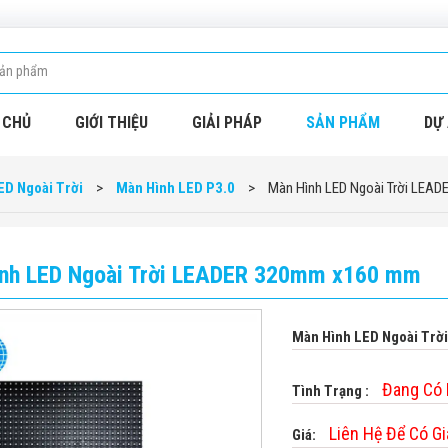
 CHỦ
GIỚI THIỆU
GIẢI PHÁP
SẢN PHẨM
DỰ 
ED Ngoài Trời
>
Màn Hình LED P3.0
>
Màn Hình LED Ngoài Trời LEA
nh LED Ngoài Trời LEADER 320mm x160 mm
Màn Hình LED Ngoài Tr
Đang Có
Tình Trạng :
Liên Hệ Để Có Gi
Giá: