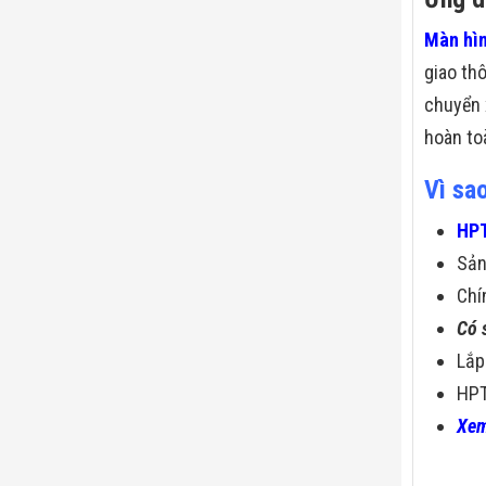
Màn hìn
giao th
chuyển 
hoàn toà
Vì sa
HPT
Sả
Chí
Có 
Lắp
HPT
Xem