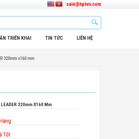
sale@hptvn.com
ÁN TRIỂN KHAI
TIN TỨC
LIÊN HỆ
DER 320mm x160 mm
ời LEADER 320mm X160 Mm
 Hàng
á Tốt