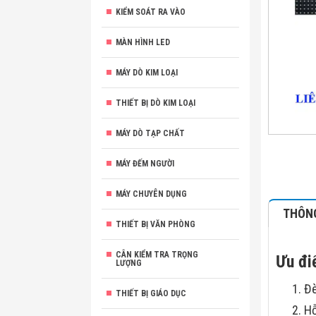
KIỂM SOÁT RA VÀO
MÀN HÌNH LED
MÁY DÒ KIM LOẠI
THIẾT BỊ DÒ KIM LOẠI
MÁY DÒ TẠP CHẤT
MÁY ĐẾM NGƯỜI
MÁY CHUYÊN DỤNG
THÔNG
THIẾT BỊ VĂN PHÒNG
CÂN KIỂM TRA TRỌNG
Ưu đi
LƯỢNG
Đè
THIẾT BỊ GIÁO DỤC
Hỗ