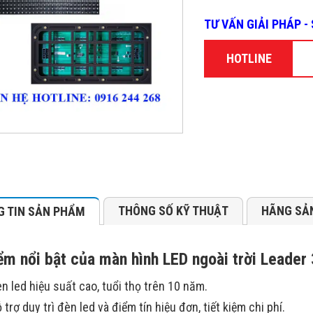
TƯ VẤN GIẢI PHÁP 
HOTLINE
THÔNG SỐ KỸ THUẬT
HÃNG SẢ
 TIN SẢN PHẨM
ểm nổi bật của màn hình LED ngoài trời Lead
n led hiệu suất cao, tuổi thọ trên 10 năm.
 trợ duy trì đèn led và điểm tín hiệu đơn, tiết kiệm chi phí.