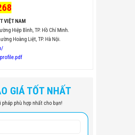
268
T VIỆT NAM
ường Hiệp Bình, TP. Hồ Chí Minh.
ờng Hoàng Liệt, TP. Hà Nội.
n/
profile.pdf
ÁO GIÁ TỐT NHẤT
iải pháp phù hợp nhất cho bạn!