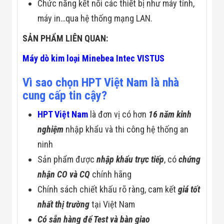
Chức năng kết nối các thiết bị như máy tính,
Đội
Dự Án Khối Nhà
máy in…qua hệ thống mạng LAN.
Máy
Dự Án Kho
SẢN PHẨM LIÊN QUAN:
Xưởng -
Logistics
Máy dò kim loại Minebea Intec VISTUS
Tin Tức
Tin Công Nghệ
Vì sao chọn HPT Việt Nam là nhà
Tin Khuyến Mãi
Tin Tuyển Dụng
cung cấp tin cậy?
Liên Hệ
HPT Việt Nam
là đơn vị có hơn
16 năm kinh
nghiệm
nhập khẩu và thi công hệ thống an
ninh
Sản phẩm được
nhập khẩu trực tiếp
, có
chứng
nhận CO và CQ
chính hãng
Chính sách chiết khấu rõ ràng, cam kết
giá tốt
nhất thị trường
tại Việt Nam
Có sẵn hàng để Test và bàn giao