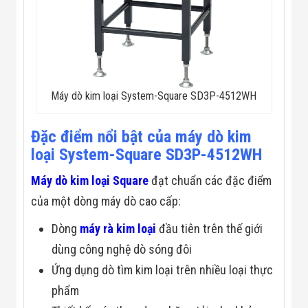
Flycam
Robot Tự Hành
Robot AI
THIẾT BỊ KIỂM
SOÁT RA VÀO
Cổng Dò Kim
Loại
Máy dò kim loại System-Square SD3P-4512WH
Máy Soi Hành
Lý (X-Ray)
Cổng Phân Làn
Đặc điểm nổi bật của máy dò kim
Tự Động
loại System-Square SD3P-4512WH
Nhận Diện
Khuôn Mặt
Hệ Thống Điện
Máy dò kim loại Square
đạt chuẩn các đặc điểm
Nhẹ
của một dòng máy dò cao cấp:
Thiết Bị Theo
Ngành
Dòng
máy rà kim loại
đầu tiên trên thế giới
Thiết Bị Ngành
Thực Phẩm
dùng công nghệ dò sóng đôi
Thiết Bị Ngành
Ứng dụng dò tìm kim loại trên nhiều loại thực
Thực Phẩm
Matrixcope
phẩm
Thiết Bị Ngành