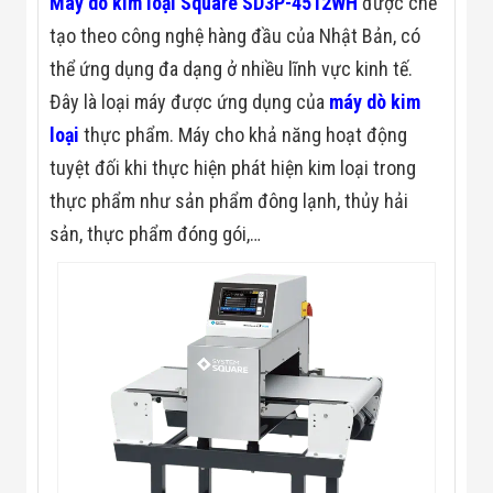
Máy dò kim loại Square SD3P-4512WH
được chế
Màn Hình LED
Thiết Bị Chống
tạo theo công nghệ hàng đầu của Nhật Bản, có
Ghi Âm
thể ứng dụng đa dạng ở nhiều lĩnh vực kinh tế.
Máy X-Ray
Thực Phẩm
Đây là loại máy được ứng dụng của
máy dò kim
Máy Dò Kim
Loại Công
loại
thực phẩm. Máy cho khả năng hoạt động
Nghiệp
tuyệt đối khi thực hiện phát hiện kim loại trong
Thiết Bị Công
Nghệ Cao
thực phẩm như sản phẩm đông lạnh, thủy hải
Ống Nhòm
sản, thực phẩm đóng gói,…
Chuyên Dụng
Đo Lực - Sức
Căng - Sức
Nén
Máy Kiểm Tra
Khuyết Tật
Máy Kiểm Tra
Vết Nứt Sản
Phẩm
Máy Kiểm Tra
Bo Mạch Điện
Tử
Súng Bắn