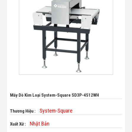
Bị Ngành Thủy
Sản - Đông
Lạnh
Giải Pháp Thiết
Bị Ngành Thực
Phẩm Đóng Gói
Giải Pháp Thiết
Bị Ngành May
Mặc - Giày Da
Giải Pháp Thiết
Bị Ngành Linh
Kiện Điện Tử
Giải Pháp Thiết
Bị Ngành Giáo
Dục
Giải Pháp Thiết
Bị Ngành Bán
Máy Dò Kim Loại System-Square SD3P-4512WH
Lẻ - Retail
Giải Pháp
Chuyên Dụng
System-Square
Thương Hiệu :
Ngành Công An
- Quân Đội
Nhật Bản
Xuất Xứ :
Giải Pháp Bãi
Giữ Xe Thông