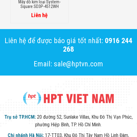
Máy dò kim loại System-
Square SD3P-4512WH
Liên hệ
Liên hệ để được báo giá tốt nhất:
0916 244
268
Email: sale@hptvn.com
Trụ sở TP.HCM:
20 đường 52, Sunlake Villas, Khu Đô Thị Vạn Phúc,
phường Hiệp Bình, TP. Hồ Chí Minh.
Chi nhánh Hà Nội:
17-TT03, Khu Đô Thị Tây Nam Hồ Linh Đàm,