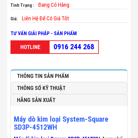
Minh
Đang Có Hàng
Tình Trạng :
Sản Phẩm
THIẾT BỊ AN
Liên Hệ Để Có Giá Tốt
Giá:
NINH
Camera Thông
TƯ VẤN GIẢI PHÁP - SẢN PHẨM
Minh
Cổng Từ Siêu
0916 244 268
Thị
HOTLINE
Máy Đếm
Người
Máy Dò Tìm
Thuốc Nổ
Phòng Chống
THÔNG TIN SẢN PHẨM
Khủng Bố
Camera Đo
THÔNG SỐ KỸ THUẬT
Thân Nhiệt
THIẾT BỊ
HÃNG SẢN XUẤT
CHUYÊN
DỤNG
Máy Dò Tạp
Máy dò kim loại System-Square
Chất
SD3P-4512WH
Màn Hình
Tương Tác