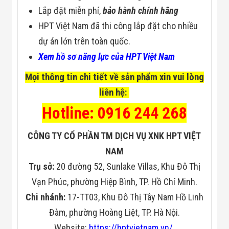
Lắp đặt miễn phí,
bảo hành chính hãng
HPT Việt Nam đã thi công lắp đặt cho nhiều
dự án lớn trên toàn quốc.
Xem hồ sơ năng lực của HPT Việt Nam
Mọi thông tin chi tiết về sản phẩm xin vui lòng
liên hệ:
Hotline: 0916 244 268
CÔNG TY CỔ PHẦN TM DỊCH VỤ XNK HPT VIỆT
NAM
Trụ sở:
20 đường 52, Sunlake Villas, Khu Đô Thị
Vạn Phúc, phường Hiệp Bình, TP. Hồ Chí Minh.
Chi nhánh:
17-TT03, Khu Đô Thị Tây Nam Hồ Linh
Đàm, phường Hoàng Liệt, TP. Hà Nội.
Website:
https://hptvietnam.vn/