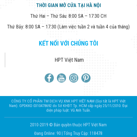
THỜI GIAN MỞ CỬA TẠI HÀ NỘI
Thứ Hai – Thứ Sáu: 8:00 SA – 17:30 CH
Thứ Bảy: 8:00 SA – 17:30 (Làm việc tuần 2 và tuần 4 của tháng)
KẾT NỐI VỚI CHÚNG TÔI
HPT Việt Nam
CÔNG TY CỔ PHẦN TM DỊCH VỤ XNK HPT VIỆT NAM (Gọi tắt là HPT Việt
Nam). GPDKKD 0310478692 do Sở KHĐT Tp. HCM cấp ngày 25/11/2010. Đại
diện pháp luật: Vũ Anh Tuấn.
2010-2019 © Bản quyền thuộc HPT Việt Nam
Đang Online: 90
|
Tổng Truy Cập: 118478