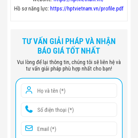
Hồ sơ năng lực:
https://hptvietnam.vn/profile.pdf
TƯ VẤN GIẢI PHÁP VÀ NHẬN
Chiều rộng lối đi tối đa: 
BÁO GIÁ TỐT NHẤT
Chiều cao lối đi tối đa: 
Vui lòng để lại thông tin, chúng tôi sẽ liên hệ và
tư vấn giải pháp phù hợp nhất cho bạn!
Phát hiện nhạy cảm:

- FE   :         
- SUS304:    
Tốc độ vành đai vận chuyển: 
Kích thước băng tải: 
Khi phát hiện ra kim loại: 
Cân nặng có khả năng: