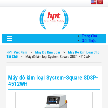
Trang Chủ
Giới Thiệu
Về HPT Việt
Nam
HPT Việt Nam
>
Máy Dò Kim Loại
>
Máy Dò Kim Loại Cho
Hội Đồng Quản
Tái Chế
>
Máy dò kim loại System-Square SD3P-4512WH
Trị
Chính Sách Quy
Định Chung
Chính Sách Bảo
Máy dò kim loại System-Square SD3P-
Mật Thông Tin
Chiến Lược
4512WH
Phát Triển
Thông Tin
Chuyển Khoản
Giải Pháp
Giải Pháp Thiết