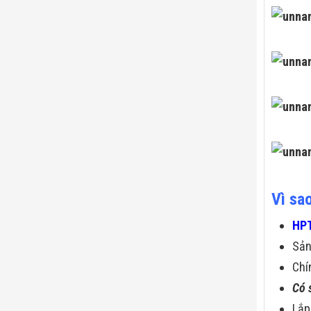
Vì sa
HPT
Sả
Chí
Có 
Lắp