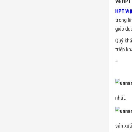
Về HPT
HPT Vi
trong l
giáo dụ
Quý khá
triển kh
–
nhất.
sản xuấ