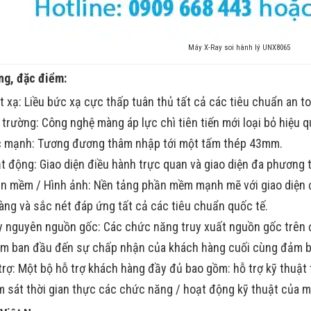
Máy X-Ray soi hành lý UNX8065
ng, đặc điểm:
t xạ: Liều bức xạ cực thấp tuân thủ tất cả các tiêu chuẩn an to
 trường: Công nghệ màng áp lực chì tiên tiến mới loại bỏ hiệu q
 mạnh: Tương đương thâm nhập tới một tấm thép 43mm.
t động: Giao diện điều hành trực quan và giao diện đa phương t
n mềm / Hình ảnh: Nền tảng phần mềm mạnh mẽ với giao diện đi
ràng và sắc nét đáp ứng tất cả các tiêu chuẩn quốc tế.
y nguyên nguồn gốc: Các chức năng truy xuất nguồn gốc trên đ
m ban đầu đến sự chấp nhận của khách hàng cuối cùng đảm bảo
trợ: Một bộ hỗ trợ khách hàng đầy đủ bao gồm: hỗ trợ kỹ thuật 
m sát thời gian thực các chức năng / hoạt động kỹ thuật của m