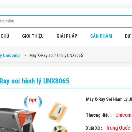
 CHỦ
GIỚI THIỆU
GIẢI PHÁP
SẢN PHẨM
DỰ 
ay Unicomp
>
Máy X-Ray soi hành lý UNX8065
Ray soi hành lý UNX8065
Máy X-Ray Soi Hành Lý 
Unicom
Thương Hiệu :
Trung Quốc
Xuất Xứ :