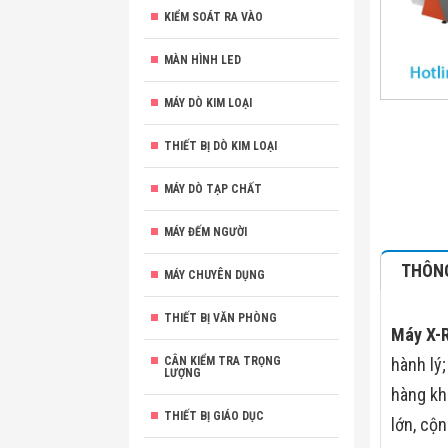
KIỂM SOÁT RA VÀO
MÀN HÌNH LED
MÁY DÒ KIM LOẠI
THIẾT BỊ DÒ KIM LOẠI
MÁY DÒ TẠP CHẤT
MÁY ĐẾM NGƯỜI
THÔNG
MÁY CHUYÊN DỤNG
THIẾT BỊ VĂN PHÒNG
Máy X-R
CÂN KIỂM TRA TRỌNG
hành lý
LƯỢNG
hàng kh
THIẾT BỊ GIÁO DỤC
lớn, cộ