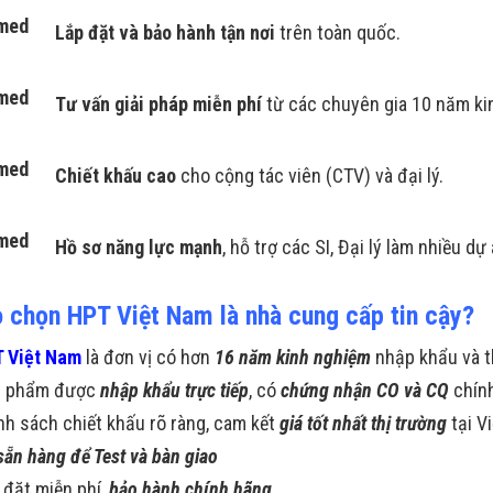
Lắp đặt và bảo hành tận
nơi
trên toàn quốc.
Tư vấn giải pháp miễn phí
từ các chuyên gia 10 năm ki
Chiết khấu cao
cho cộng tác viên (CTV) và đại lý.
Hồ sơ năng lực mạnh
, hỗ trợ các SI, Đại lý làm nhiều dự
o chọn HPT Việt Nam là nhà cung cấp tin cậy?
 Việt Nam
là đơn vị có hơn
16 năm kinh nghiệm
nhập khẩu và t
n phẩm được
nhập khẩu trực tiếp
, có
chứng nhận CO và CQ
chín
nh sách chiết khấu rõ ràng, cam kết
giá tốt nhất thị trường
tại V
sẵn hàng để Test và bàn giao
 đặt miễn phí,
bảo hành chính hãng