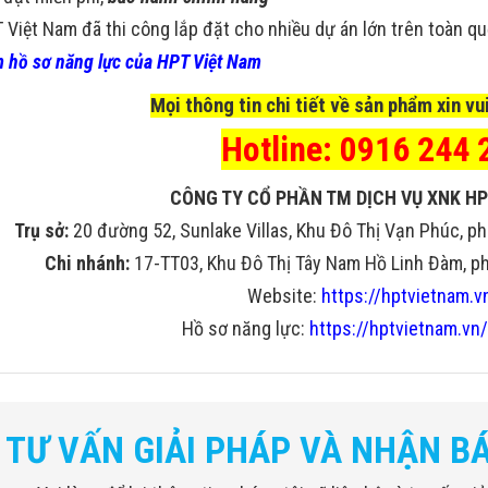
 Việt Nam đã thi công lắp đặt cho nhiều dự án lớn trên toàn q
 hồ sơ năng lực của HPT Việt Nam
Mọi thông tin chi tiết về sản phẩm xin vui
Hotline: 0916 244 
CÔNG TY CỔ PHẦN TM DỊCH VỤ XNK HP
Trụ sở:
20 đường 52, Sunlake Villas, Khu Đô Thị Vạn Phúc, ph
Chi nhánh:
17-TT03, Khu Đô Thị Tây Nam Hồ Linh Đàm, phư
Website:
https://hptvietnam.v
Hồ sơ năng lực:
https://hptvietnam.vn/
ay Unicomp
Kích thước
3070mm (L) × 
Kích thước Đường hầm
800mm (W) x 
TƯ VẤN GIẢI PHÁP VÀ NHẬN B
Cân nặng
1100kg