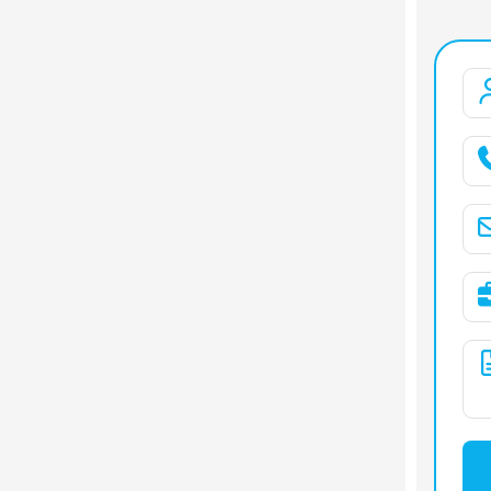
Hệ thống
học
Máy phát 