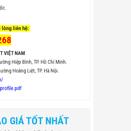
uốc.
 lòng liên hệ:
268
T VIỆT NAM
ường Hiệp Bình, TP. Hồ Chí Minh.
ờng Hoàng Liệt, TP. Hà Nội.
n/
profile.pdf
1170mm (W) × 1510mm (H)
650mm (H)
ÁO GIÁ TỐT NHẤT