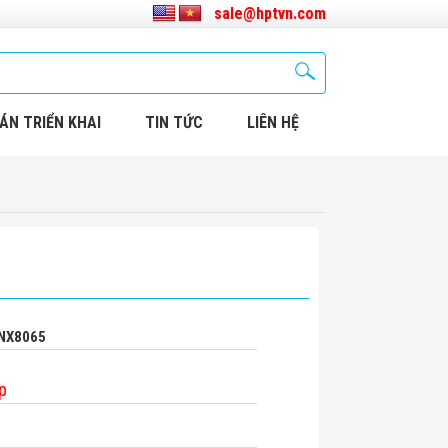
sale@hptvn.com
ÁN TRIỂN KHAI
TIN TỨC
LIÊN HỆ
UNX8065
p