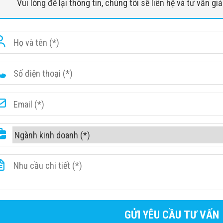
Vui lòng để lại thông tin, chúng tôi sẽ liên hệ và tư vấn g
Chiều cao băng tải
330 ± 30mm
Tốc độ kiểm tra
0,22m / s
 tham số toán
Trọng lượng Tối đa
150Kg (Ngay c
Nghị quyết
40AWG (φ = dây
Thâm nhập
36mm (tiêu bi
An toan phong xạ
Đáp ứng ISO a
Tốc độ X-quang
<0.21μGy / h (
Điện áp anode
140Kv-160kV (c
tia X
Chu trình làm lạnh
Làm mát dầu 
Liều kiểm tra đơn
<2.4μGy
Máy dò tia X
Photodiode