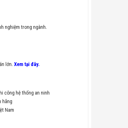
nh nghiệm trong ngành.
 án lớn.
Xem tại đây.
hi công hệ thống an ninh
h hãng
iệt Nam