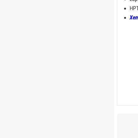
HPT
Xem
Máy X-R