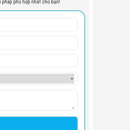
iải pháp phù hợp nhất cho bạn!
ả phân phối)
 kim loại 0.0787 mm)
ểu), 32mm (Chuẩn)
n toàn cho phim 1600
cách bộ vỏ 5cm)
ó thể điều chỉnh)
100%