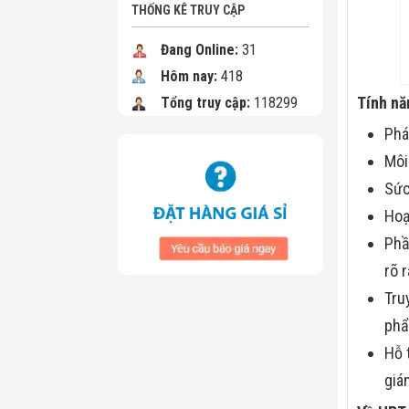
THỐNG KÊ TRUY CẬP
Đang Online:
31
Hôm nay:
418
Tính nă
Tổng truy cập:
118299
Phá
Môi
Sức
Hoạ
Phầ
rõ 
Tru
phẩ
Hỗ 
giá