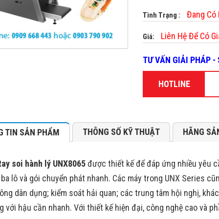
Đang Có
Tình Trạng :
Liên Hệ Để Có Gi
Giá:
TƯ VẤN GIẢI PHÁP 
HOTLINE
THÔNG SỐ KỸ THUẬT
HÃNG SẢ
 TIN SẢN PHẨM
ay soi hành lý UNX8065
được thiết kế để đáp ứng nhiều yêu c
; ba lô và gói chuyển phát nhanh. Các máy trong UNX Series cũ
ông dân dụng; kiểm soát hải quan; các trung tâm hội nghị, khá
ng với hậu cần nhanh. Với thiết kế hiện đại, công nghệ cao và p