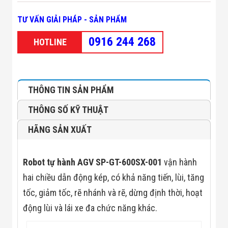
Minh
Sản Phẩm
TƯ VẤN GIẢI PHÁP - SẢN PHẨM
THIẾT BỊ AN
NINH
0916 244 268
HOTLINE
Camera Thông
Minh
Cổng Từ Siêu
Thị
Máy Đếm
THÔNG TIN SẢN PHẨM
Người
Máy Dò Tìm
THÔNG SỐ KỸ THUẬT
Thuốc Nổ
Phòng Chống
HÃNG SẢN XUẤT
Khủng Bố
Camera Đo
Thân Nhiệt
Robot tự hành AGV SP-GT-600SX-001
vận hành
THIẾT BỊ
CHUYÊN
hai chiều dẫn động kép, có khả năng tiến, lùi, tăng
DỤNG
Máy Dò Tạp
tốc, giảm tốc, rẽ nhánh và rẽ, dừng định thời, hoạt
Chất
động lùi và lái xe đa chức năng khác.
Màn Hình
Tương Tác