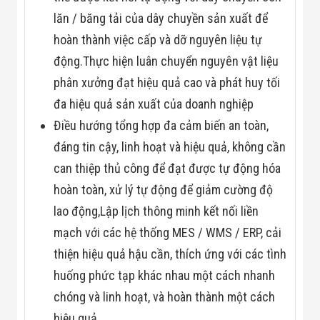
Flycam
lăn / băng tải của dây chuyền sản xuất để
Robot Tự Hành
Robot AI
hoàn thành việc cấp và dỡ nguyên liệu tự
THIẾT BỊ KIỂM
động.Thực hiện luân chuyển nguyên vật liệu
SOÁT RA VÀO
Cổng Dò Kim
phân xưởng đạt hiệu quả cao và phát huy tối
Loại
đa hiệu quả sản xuất của doanh nghiệp
Máy Soi Hành
Lý (X-Ray)
Điều hướng tổng hợp đa cảm biến an toàn,
Cổng Phân Làn
Tự Động
đáng tin cậy, linh hoạt và hiệu quả, không cần
Nhận Diện
can thiệp thủ công để đạt được tự động hóa
Khuôn Mặt
Hệ Thống Điện
hoàn toàn, xử lý tự động để giảm cường độ
Nhẹ
lao động,Lập lịch thông minh kết nối liền
Thiết Bị Theo
Ngành
mạch với các hệ thống MES / WMS / ERP, cải
Thiết Bị Ngành
Thực Phẩm
thiện hiệu quả hậu cần, thích ứng với các tình
Thiết Bị Ngành
huống phức tạp khác nhau một cách nhanh
Thực Phẩm
Matrixcope
chóng và linh hoạt, và hoàn thành một cách
Thiết Bị Ngành
hiệu quả