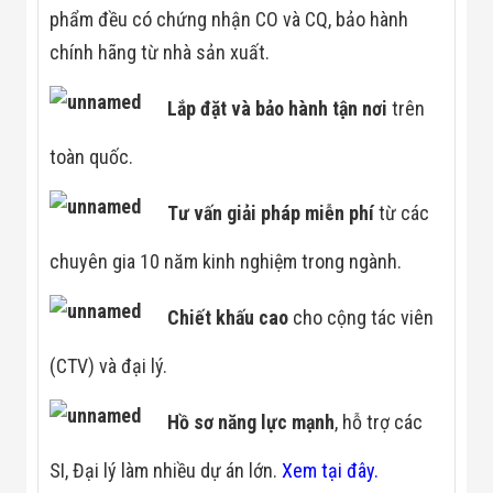
Đội
phẩm đều có chứng nhận CO và CQ, bảo hành
Dự Án Khối Nhà
chính hãng từ nhà sản xuất.
Máy
Dự Án Kho
Xưởng -
Lắp đặt và bảo hành tận
nơi
trên
Logistics
Tin Tức
toàn quốc.
Tin Công Nghệ
Tin Khuyến Mãi
Tin Tuyển Dụng
Tư vấn giải pháp miễn phí
từ các
Liên Hệ
chuyên gia 10 năm kinh nghiệm trong ngành.
Chiết khấu cao
cho cộng tác viên
(CTV) và đại lý.
Hồ sơ năng lực mạnh
, hỗ trợ các
SI, Đại lý làm nhiều dự án lớn.
Xem tại đây.