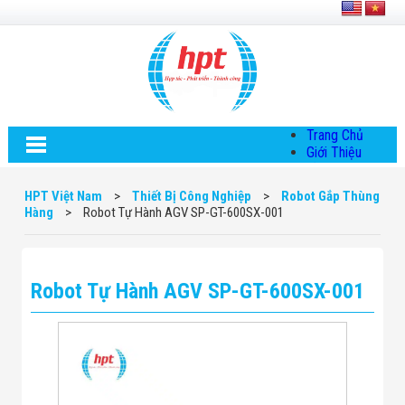
Trang Chủ
Giới Thiệu
Về HPT Việt
Nam
HPT Việt Nam
>
Thiết Bị Công Nghiệp
>
Robot Gắp Thùng
Hội Đồng Quản
Hàng
>
Robot Tự Hành AGV SP-GT-600SX-001
Trị
Chính Sách Quy
Định Chung
Chính Sách Bảo
Robot Tự Hành AGV SP-GT-600SX-001
Mật Thông Tin
Chiến Lược
Phát Triển
Thông Tin
Chuyển Khoản
Giải Pháp
Giải Pháp Thiết