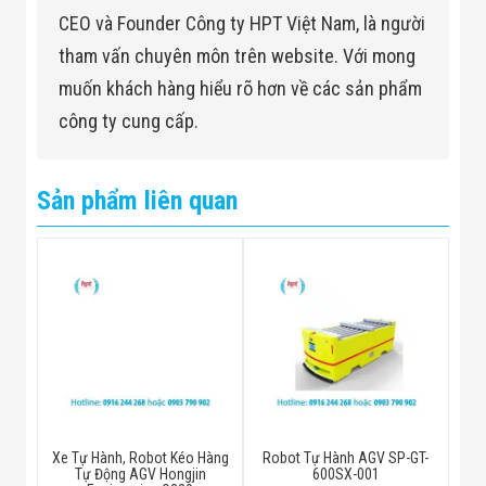
CEO và Founder Công ty HPT Việt Nam, là người
phương pháp
Sạc thủ công / sạc tự động
tham vấn chuyên môn trên website. Với mong
tính phí
(tùy chọn)
muốn khách hàng hiểu rõ hơn về các sản phẩm
Tương tác giữa
Màn hình cảm ứng 4,3 inch
công ty cung cấp.
con người và
máy tính
Sản phẩm liên quan
Hình thức báo
Âm thanh báo động và ánh
động
sáng
Mạng liên lạc
Mạng WIFI / mạng RF
Pin nguồn
Pin lithium chất lượng cao
60Ah
Bảo vệ
Cảm biến chướng ngại
Xe Tự Hành, Robot Kéo Hàng
Robot Tự Hành AGV SP-GT-
Tự Động AGV Hongjin
600SX-001
vật + cản tiếp xúc + nút dừng