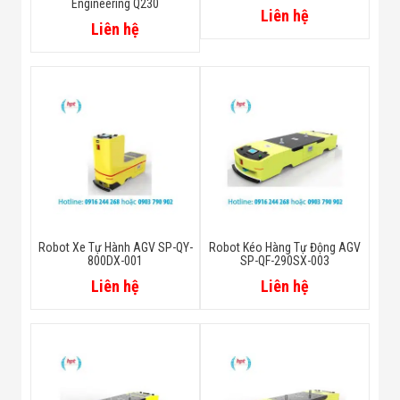
Engineering Q230
Liên hệ
khẩn cấp
Liên hệ
Thiết kế cuộc
> 80000H
sống
Robot Xe Tự Hành AGV SP-QY-
Robot Kéo Hàng Tự Động AGV
800DX-001
SP-QF-290SX-003
Liên hệ
Liên hệ