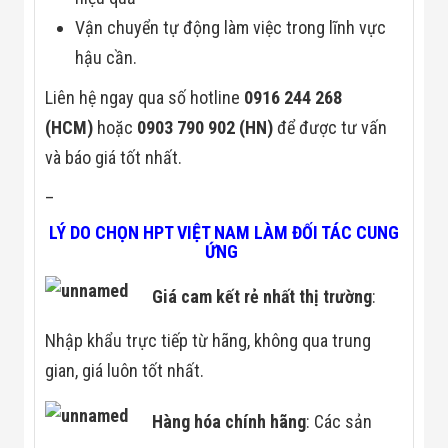
Công Nghiệp
Thiết Bị Ngành
Vận chuyển tự động làm việc trong lĩnh vực
Giáo Dục
hậu cần.
Thiết Bị Ngành
Thủy Sản
Thiết Bị Ngành
Liên hệ ngay qua số hotline
0916 244 268
Giày Da, Túi
(HCM)
hoặc
0903 790 902 (HN)
để được tư vấn
Xách
Dự Án Triển
và báo giá tốt nhất.
Khai
Dự Án Ngành
–
Thủy Sản
Dự Án Ngành
LÝ DO CHỌN HPT VIỆT NAM LÀM ĐỐI TÁC CUNG
Thực Phẩm
ỨNG
Dự Án Ngành
Siêu Thị - Ngân
Giá cam kết rẻ nhất thị trường
:
Hàng
Dự Án Ngành
Nhập khẩu trực tiếp từ hãng, không qua trung
Giáo Dục -
Trường Học
gian, giá luôn tốt nhất.
Dự Án Ngành
Điện Tử
Hàng hóa chính hãng
: Các sản
Dự Án Ngành
Công An - Quân