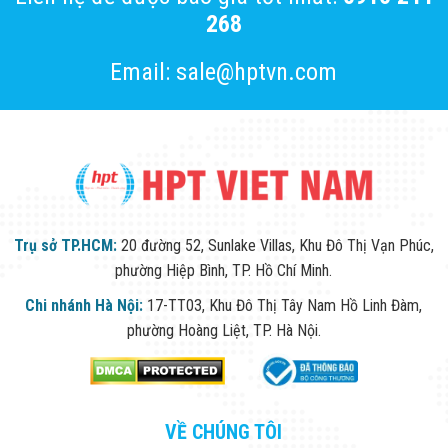
268
Email: sale@hptvn.com
Trụ sở TP.HCM:
20 đường 52, Sunlake Villas, Khu Đô Thị Vạn Phúc,
phường Hiệp Bình, TP. Hồ Chí Minh.
Chi nhánh Hà Nội:
17-TT03, Khu Đô Thị Tây Nam Hồ Linh Đàm,
phường Hoàng Liệt, TP. Hà Nội.
VỀ CHÚNG TÔI