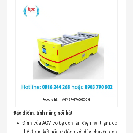
Màn Hình LED
Thiết Bị Chống
Ghi Âm
Máy X-Ray
Thực Phẩm
Máy Dò Kim
Loại Công
Nghiệp
Thiết Bị Công
Nghệ Cao
Ống Nhòm
Chuyên Dụng
Đo Lực - Sức
Căng - Sức
Nén
Máy Kiểm Tra
Khuyết Tật
Máy Kiểm Tra
Robot tự hành AGV SP-GT-600SX-001
Vết Nứt Sản
Phẩm
Đặc điểm, tính năng nổi bật
Máy Kiểm Tra
Bo Mạch Điện
Đỉnh của AGV có bệ con lăn điện hai trạm, có
Tử
Súng Bắn
thể được kết nối tự động với dây chuyền con