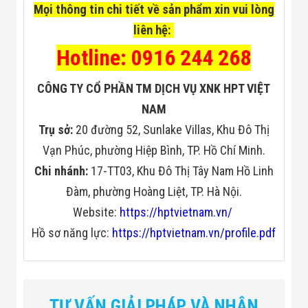
Mọi thông tin chi tiết về sản phẩm xin vui lòng
liên hệ:
Hotline: 0916 244 268
CÔNG TY CỔ PHẦN TM DỊCH VỤ XNK HPT VIỆT
NAM
Trụ sở:
20 đường 52, Sunlake Villas, Khu Đô Thị
Vạn Phúc, phường Hiệp Bình, TP. Hồ Chí Minh.
Chi nhánh:
17-TT03, Khu Đô Thị Tây Nam Hồ Linh
Đàm, phường Hoàng Liệt, TP. Hà Nội.
Website:
https://hptvietnam.vn/
Hồ sơ năng lực:
https://hptvietnam.vn/profile.pdf
Tham số hiệu
Sự miêu tả
suất
TƯ VẤN GIẢI PHÁP VÀ NHẬN