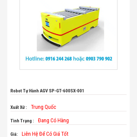
Bị Ngành Thủy
Sản - Đông
Lạnh
Giải Pháp Thiết
Bị Ngành Thực
Phẩm Đóng Gói
Giải Pháp Thiết
Bị Ngành May
Mặc - Giày Da
Giải Pháp Thiết
Bị Ngành Linh
Kiện Điện Tử
Giải Pháp Thiết
Bị Ngành Giáo
Dục
Giải Pháp Thiết
Robot Tự Hành AGV SP-GT-600SX-001
Bị Ngành Bán
Lẻ - Retail
Giải Pháp
Trung Quốc
Xuất Xứ :
Chuyên Dụng
Ngành Công An
Đang Có Hàng
Tình Trạng :
- Quân Đội
Giải Pháp Bãi
Liên Hệ Để Có Giá Tốt
Giá:
Giữ Xe Thông