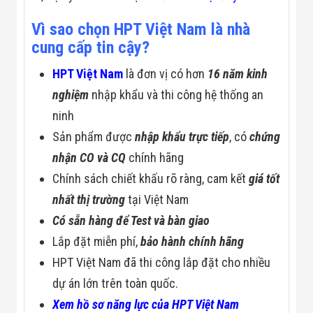
Đội
Dự Án Khối Nhà
Vì sao chọn HPT Việt Nam là nhà
Máy
cung cấp tin cậy?
Dự Án Kho
Xưởng -
HPT Việt Nam
là đơn vị có hơn
16 năm kinh
Logistics
Tin Tức
nghiệm
nhập khẩu và thi công hệ thống an
Tin Công Nghệ
Tin Khuyến Mãi
ninh
Tin Tuyển Dụng
Sản phẩm được
nhập khẩu trực tiếp
, có
chứng
Liên Hệ
nhận CO và CQ
chính hãng
Chính sách chiết khấu rõ ràng, cam kết
giá tốt
nhất thị trường
tại Việt Nam
Có sẵn hàng để Test và bàn giao
Lắp đặt miễn phí,
bảo hành chính hãng
HPT Việt Nam đã thi công lắp đặt cho nhiều
dự án lớn trên toàn quốc.
Xem hồ sơ năng lực của HPT Việt Nam