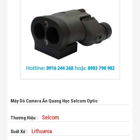
Bị Ngành Thủy
Sản - Đông
Lạnh
Giải Pháp Thiết
Bị Ngành Thực
Phẩm Đóng Gói
Giải Pháp Thiết
Bị Ngành May
Mặc - Giày Da
Giải Pháp Thiết
Bị Ngành Linh
Kiện Điện Tử
Giải Pháp Thiết
Bị Ngành Giáo
Dục
Giải Pháp Thiết
Bị Ngành Bán
Máy Dò Camera Ẩn Quang Học Selcom Optic
Lẻ - Retail
Giải Pháp
Chuyên Dụng
Selcom
Thương Hiệu :
Ngành Công An
- Quân Đội
Lithuania
Xuất Xứ :
Giải Pháp Bãi
Giữ Xe Thông