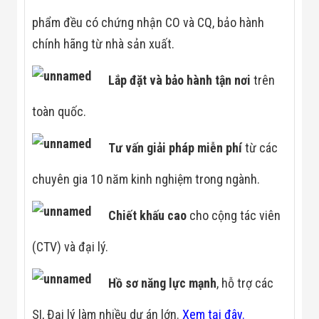
Công Nghiệp
Thiết Bị Ngành
phẩm đều có chứng nhận CO và CQ, bảo hành
Giáo Dục
Thiết Bị Ngành
chính hãng từ nhà sản xuất.
Thủy Sản
Thiết Bị Ngành
Lắp đặt và bảo hành tận
nơi
trên
Giày Da, Túi
Xách
toàn quốc.
Dự Án Triển
Khai
Dự Án Ngành
Tư vấn giải pháp miễn phí
từ các
Thủy Sản
Dự Án Ngành
chuyên gia 10 năm kinh nghiệm trong ngành.
Thực Phẩm
Dự Án Ngành
Siêu Thị - Ngân
Chiết khấu cao
cho cộng tác viên
Hàng
Dự Án Ngành
(CTV) và đại lý.
Giáo Dục -
Trường Học
Dự Án Ngành
Hồ sơ năng lực mạnh
, hỗ trợ các
Điện Tử
Dự Án Ngành
SI, Đại lý làm nhiều dự án lớn.
Xem tại đây.
Công An - Quân