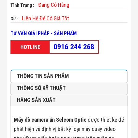
Minh
Đang Có Hàng
Tình Trạng :
Sản Phẩm
THIẾT BỊ AN
Liên Hệ Để Có Giá Tốt
Giá:
NINH
Camera Thông
TƯ VẤN GIẢI PHÁP - SẢN PHẨM
Minh
Cổng Từ Siêu
0916 244 268
Thị
HOTLINE
Máy Đếm
Người
Máy Dò Tìm
Thuốc Nổ
Phòng Chống
THÔNG TIN SẢN PHẨM
Khủng Bố
Camera Đo
THÔNG SỐ KỸ THUẬT
Thân Nhiệt
THIẾT BỊ
HÃNG SẢN XUẤT
CHUYÊN
DỤNG
Máy Dò Tạp
Máy dò camera ẩn Selcom Optic
được thiết kế để
Chất
Màn Hình
phát hiện và định vị bất kỳ loại máy quay video
Tương Tác