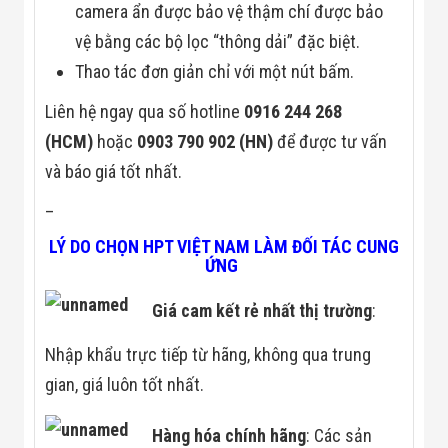
camera ẩn được bảo vệ thậm chí được bảo
Flycam
Robot Tự Hành
vệ bằng các bộ lọc “thông dải” đặc biệt.
Robot AI
THIẾT BỊ KIỂM
Thao tác đơn giản chỉ với một nút bấm.
SOÁT RA VÀO
Cổng Dò Kim
Liên hệ ngay qua số hotline
0916 244 268
Loại
(HCM)
hoặc
0903 790 902 (HN)
để được tư vấn
Máy Soi Hành
Lý (X-Ray)
và báo giá tốt nhất.
Cổng Phân Làn
Tự Động
–
Nhận Diện
Khuôn Mặt
LÝ DO CHỌN HPT VIỆT NAM LÀM ĐỐI TÁC CUNG
Hệ Thống Điện
ỨNG
Nhẹ
Thiết Bị Theo
Giá cam kết rẻ nhất thị trường
:
Ngành
Thiết Bị Ngành
Nhập khẩu trực tiếp từ hãng, không qua trung
Thực Phẩm
Thiết Bị Ngành
gian, giá luôn tốt nhất.
Thực Phẩm
Matrixcope
Thiết Bị Ngành
Hàng hóa chính hãng
: Các sản