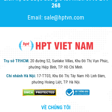
268
Email: sale@hptvn.com
Trụ sở TP.HCM:
20 đường 52, Sunlake Villas, Khu Đô Thị Vạn Phúc,
phường Hiệp Bình, TP. Hồ Chí Minh.
Chi nhánh Hà Nội:
17-TT03, Khu Đô Thị Tây Nam Hồ Linh Đàm,
phường Hoàng Liệt, TP. Hà Nội.
VỀ CHÚNG TÔI