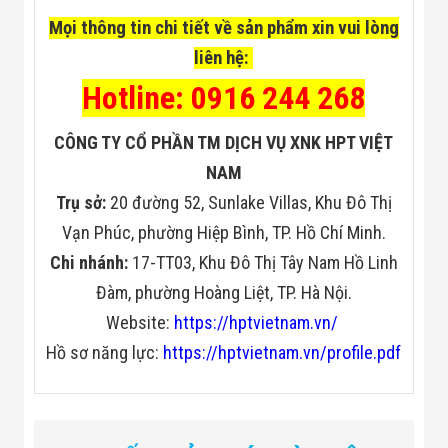
Mọi thông tin chi tiết về sản phẩm xin vui lòng
liên hệ:
Hotline: 0916 244 268
CÔNG TY CỔ PHẦN TM DỊCH VỤ XNK HPT VIỆT
NAM
Trụ sở:
20 đường 52, Sunlake Villas, Khu Đô Thị
Vạn Phúc, phường Hiệp Bình, TP. Hồ Chí Minh.
Chi nhánh:
17-TT03, Khu Đô Thị Tây Nam Hồ Linh
Đàm, phường Hoàng Liệt, TP. Hà Nội.
Website:
https://hptvietnam.vn/
Hồ sơ năng lực:
https://hptvietnam.vn/profile.pdf
Đặc điểm kỹ thuật:
Phạm vi phát hiện (tùy thuộc vào điều kiện
Từ 0,5 đến