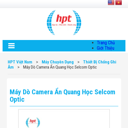
Trang Chủ
Giới Thiệu
Về HPT Việt
Nam
HPT Việt Nam
>
Máy Chuyên Dụng
>
Thiết Bị Chống Ghi
Hội Đồng Quản
Âm
>
Máy Dò Camera Ẩn Quang Học Selcom Optic
Trị
Chính Sách Quy
Định Chung
Chính Sách Bảo
Máy Dò Camera Ẩn Quang Học Selcom
Mật Thông Tin
Chiến Lược
Optic
Phát Triển
Thông Tin
Chuyển Khoản
Giải Pháp
Giải Pháp Thiết