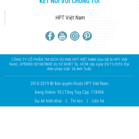
KẾT NỐI VỚI CHÚNG TÔI
HPT Việt Nam
CÔNG TY CỔ PHẦN TM DỊCH VỤ XNK HPT VIỆT NAM (Gọi tắt là HPT Việt
Nam). GPDKKD 0310478692 do Sở KHĐT Tp. HCM cấp ngày 25/11/2010. Đại
diện pháp luật: Vũ Anh Tuấn.
2010-2019 © Bản quyền thuộc HPT Việt Nam
Đang Online: 92
|
Tổng Truy Cập: 118436
Dự án triển khai
|
Tin tức
|
Liên hệ