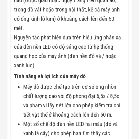
nào (được giấu hoặc ngụy trang trên quần áo,
Màn Hình LED
Thiết Bị Chống
trong đồ vật hoặc trong nội thất, kể cả máy ảnh
Ghi Âm
có ống kính lỗ kim) ở khoảng cách lên đến 50
Máy X-Ray
Thực Phẩm
mét.
Máy Dò Kim
Loại Công
Nguyên tắc phát hiện dựa trên hiệu ứng phản xạ
Nghiệp
của đèn nền LED có độ sáng cao từ hệ thống
Thiết Bị Công
Nghệ Cao
quang học của máy ảnh (đèn nền đỏ và / hoặc
Ống Nhòm
xanh lục).
Chuyên Dụng
Đo Lực - Sức
Tính năng và lợi ích của máy dò
Căng - Sức
Nén
Máy dò được chế tạo trên cơ sở ống nhòm
Máy Kiểm Tra
chất lượng cao với độ phóng đại 6,5x / 8,5x
Khuyết Tật
Máy Kiểm Tra
và phạm vi lấy nét lớn cho phép kiểm tra chi
Vết Nứt Sản
Phẩm
tiết vật thể ở khoảng cách lên đến 50 m.
Máy Kiểm Tra
Một số chế độ đèn nền LED hai màu (đỏ và
Bo Mạch Điện
Tử
xanh lá cây) cho phép bạn tìm thấy các
Súng Bắn