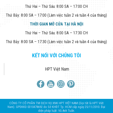
Thứ Hai – Thứ Sáu: 8:00 SA – 17:00 CH
Thứ Bảy: 8:00 SA – 17:00 (Làm việc tuần 2 và tuần 4 của tháng)
THỜI GIAN MỞ CỬA TẠI HÀ NỘI
Thứ Hai – Thứ Sáu: 8:00 SA – 17:30 CH
Thứ Bảy: 8:00 SA – 17:30 (Làm việc tuần 2 và tuần 4 của tháng)
KẾT NỐI VỚI CHÚNG TÔI
HPT Việt Nam
CÔNG TY CỔ PHẦN TM DỊCH VỤ XNK HPT VIỆT NAM (Gọi tắt là HPT Việt
Nam). GPDKKD 0310478692 do Sở KHĐT Tp. HCM cấp ngày 25/11/2010. Đại
diện pháp luật: Vũ Anh Tuấn.