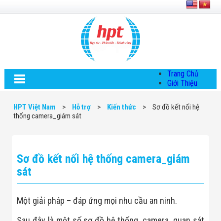
Trang Chủ
Giới Thiệu
Về HPT Việt
Nam
HPT Việt Nam
>
Hỗ trợ
>
Kiến thức
>
Sơ đồ kết nối hệ
Hội Đồng Quản
thống camera_giám sát
Trị
Chính Sách Quy
Định Chung
Chính Sách Bảo
Sơ đồ kết nối hệ thống camera_giám
Mật Thông Tin
Chiến Lược
sát
Phát Triển
Thông Tin
Chuyển Khoản
Một giải pháp – đáp ứng mọi nhu cầu an ninh.
Giải Pháp
Giải Pháp Thiết
Sau đây là một số sơ đồ hệ thống_camera_quan sát