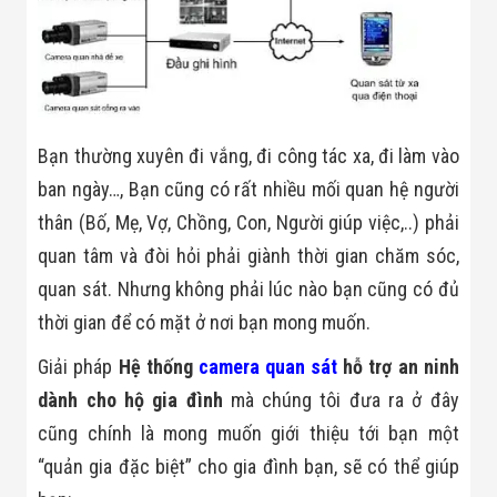
Màn Hình LED
Thiết Bị Chống
Ghi Âm
Máy X-Ray
Thực Phẩm
Máy Dò Kim
Loại Công
Nghiệp
Bạn thường xuyên đi vắng, đi công tác xa, đi làm vào
Thiết Bị Công
ban ngày…, Bạn cũng có rất nhiều mối quan hệ người
Nghệ Cao
Ống Nhòm
thân (Bố, Mẹ, Vợ, Chồng, Con, Người giúp việc,..) phải
Chuyên Dụng
quan tâm và đòi hỏi phải giành thời gian chăm sóc,
Đo Lực - Sức
Căng - Sức
quan sát. Nhưng không phải lúc nào bạn cũng có đủ
Nén
Máy Kiểm Tra
thời gian để có mặt ở nơi bạn mong muốn.
Khuyết Tật
Máy Kiểm Tra
Giải pháp
Hệ thống
camera quan sát
hỗ trợ an ninh
Vết Nứt Sản
dành cho
hộ gia đình
mà chúng tôi đưa ra ở đây
Phẩm
Máy Kiểm Tra
cũng chính là mong muốn giới thiệu tới bạn một
Bo Mạch Điện
“quản gia đặc biệt” cho gia đình bạn, sẽ có thể giúp
Tử
Súng Bắn