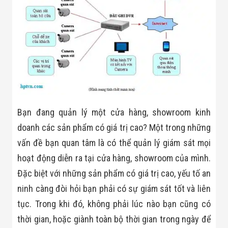
Công Nghiệp
Thiết Bị Ngành
Giáo Dục
Thiết Bị Ngành
Thủy Sản
Thiết Bị Ngành
Giày Da, Túi
Xách
Dự Án Triển
Khai
Dự Án Ngành
Thủy Sản
Bạn đang quản lý một cửa hàng, showroom kinh
Dự Án Ngành
doanh các sản phẩm có giá trị cao? Một trong những
Thực Phẩm
Dự Án Ngành
vấn đề bạn quan tâm là có thể quản lý giám sát mọi
Siêu Thị - Ngân
Hàng
hoạt động diễn ra tại cửa hàng, showroom của mình.
Dự Án Ngành
Đặc biệt với những sản phẩm có giá trị cao, yếu tố an
Giáo Dục -
Trường Học
ninh càng đòi hỏi bạn phải có sự giám sát tốt và liên
Dự Án Ngành
tục. Trong khi đó, không phải lúc nào bạn cũng có
Điện Tử
Dự Án Ngành
thời gian, hoặc giành toàn bộ thời gian trong ngày để
Công An - Quân