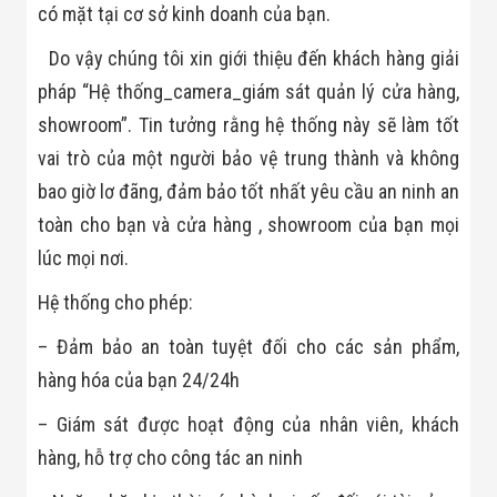
Đội
có mặt tại cơ sở kinh doanh của bạn.
Dự Án Khối Nhà
Máy
Do vậy chúng tôi xin giới thiệu đến khách hàng giải
Dự Án Kho
pháp “Hệ thống_camera_giám sát quản lý cửa hàng,
Xưởng -
Logistics
showroom”. Tin tưởng rằng hệ thống này sẽ làm tốt
Tin Tức
vai trò của một người bảo vệ trung thành và không
Tin Công Nghệ
Tin Khuyến Mãi
bao giờ lơ đãng, đảm bảo tốt nhất yêu cầu an ninh an
Tin Tuyển Dụng
Liên Hệ
toàn cho bạn và cửa hàng , showroom của bạn mọi
lúc mọi nơi.
Hệ thống cho phép:
– Đảm bảo an toàn tuyệt đối cho các sản phẩm,
hàng hóa của bạn 24/24h
– Giám sát được hoạt động của nhân viên, khách
hàng, hỗ trợ cho công tác an ninh