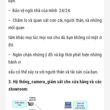
bạn:
Flycam
Robot Tự Hành
– Bảo vệ ngôi nhà của mình 24/24.
Robot AI
THIẾT BỊ KIỂM
– Chăm lo và quan sát con cái, người thân, và những
SOÁT RA VÀO
Cổng Dò Kim
mối quan
Loại
Máy Soi Hành
tâm khác mọi lúc mọi nơi cho dù bạn không có mặt ở
Lý (X-Ray)
đó.
Cổng Phân Làn
Tự Động
Nhận Diện
– Ngăn chặn những ý đồ và kịp thời phát hiện những
Khuôn Mặt
hành vi
Hệ Thống Điện
Nhẹ
xấu có thể xảy ra với người thân và tài sản của bạn.
Thiết Bị Theo
Ngành
3. Hệ thống_camera_giám sát cho cửa hàng và các
Thiết Bị Ngành
Thực Phẩm
showroom:
Thiết Bị Ngành
Thực Phẩm
Matrixcope
Thiết Bị Ngành