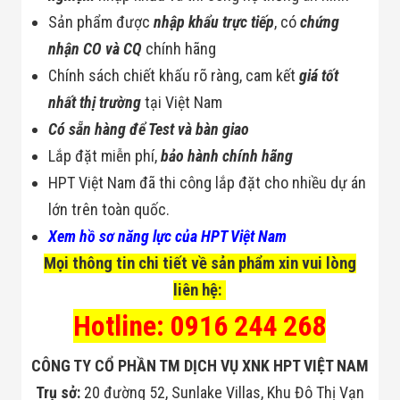
Sản phẩm được
nhập khẩu trực tiếp
, có
chứng
nhận CO và CQ
chính hãng
Chính sách chiết khấu rõ ràng, cam kết
giá tốt
nhất thị trường
tại Việt Nam
Có sẵn hàng để Test và bàn giao
Lắp đặt miễn phí,
bảo hành chính hãng
HPT Việt Nam đã thi công lắp đặt cho nhiều dự án
lớn trên toàn quốc.
Xem hồ sơ năng lực của HPT Việt Nam
Mọi thông tin chi tiết về sản phẩm xin vui lòng
liên hệ:
Hotline: 0916 244 268
CÔNG TY CỔ PHẦN TM DỊCH VỤ XNK HPT VIỆT NAM
Trụ sở:
20 đường 52, Sunlake Villas, Khu Đô Thị Vạn