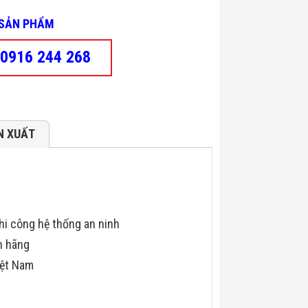
- SẢN PHẨM
0916 244 268
N XUẤT
hi công hệ thống an ninh
h hãng
iệt Nam