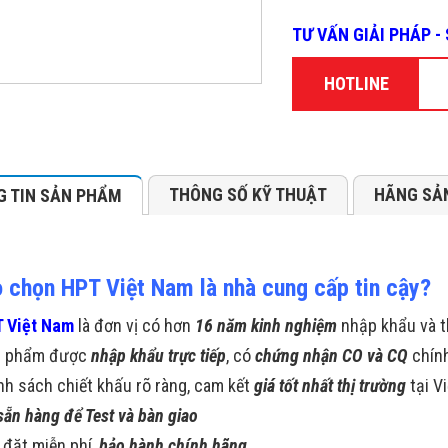
TƯ VẤN GIẢI PHÁP 
HOTLINE
THÔNG SỐ KỸ THUẬT
HÃNG SẢ
 TIN SẢN PHẨM
o chọn HPT Việt Nam là nhà cung cấp tin cậy?
 Việt Nam
là đơn vị có hơn
16 năm kinh nghiệm
nhập khẩu và t
n phẩm được
nhập khẩu trực tiếp
, có
chứng nhận CO và CQ
chín
nh sách chiết khấu rõ ràng, cam kết
giá tốt nhất thị trường
tại V
sẵn hàng để Test và bàn giao
 đặt miễn phí,
bảo hành chính hãng