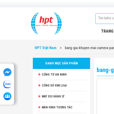
TRANG
HPT Việt Nam
>
bang-gia-khuyen-mai-camera-pa
DANH MỤC SẢN PHẨM
bang-g
CỔNG TỪ AN NINH
CỔNG DÒ KIM LOẠI
MÁY SOI HÀNH LÝ
MÀN HÌNH TƯƠNG TÁC