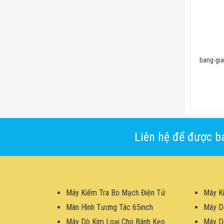
bang-gi
Liên hệ để được bá
Máy Kiểm Tra Bo Mạch Điện Tử
Máy K
Màn Hình Tương Tác 65inch
Máy D
Máy Dò Kim Loại Cho Bánh Kẹo
Máy D