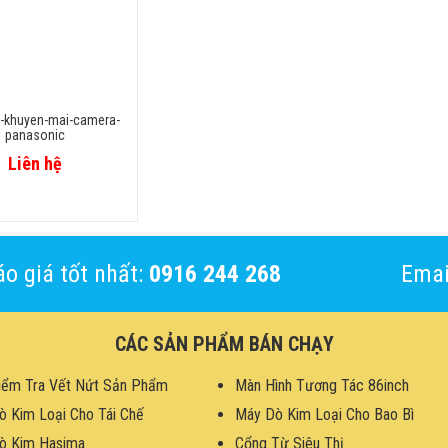
a-khuyen-mai-camera-
panasonic
Liên hệ
o giá tốt nhất:
0916 244 268
Emai
CÁC SẢN PHẨM BÁN CHẠY
iểm Tra Vết Nứt Sản Phẩm
Màn Hình Tương Tác 86inch
ò Kim Loại Cho Tái Chế
Máy Dò Kim Loại Cho Bao Bì
ò Kim Hasima
Cổng Từ Siêu Thị