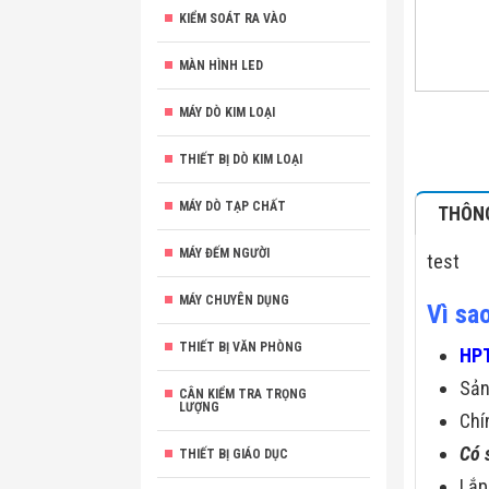
KIỂM SOÁT RA VÀO
MÀN HÌNH LED
MÁY DÒ KIM LOẠI
THIẾT BỊ DÒ KIM LOẠI
MÁY DÒ TẠP CHẤT
THÔNG
MÁY ĐẾM NGƯỜI
test
MÁY CHUYÊN DỤNG
Vì sa
THIẾT BỊ VĂN PHÒNG
HPT
Sả
CÂN KIỂM TRA TRỌNG
LƯỢNG
Chí
Có 
THIẾT BỊ GIÁO DỤC
Lắp