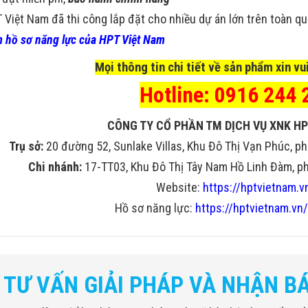
 Việt Nam đã thi công lắp đặt cho nhiều dự án lớn trên toàn q
 hồ sơ năng lực của HPT Việt Nam
Mọi thông tin chi tiết về sản phẩm xin vui
Hotline: 0916 244 
CÔNG TY CỔ PHẦN TM DỊCH VỤ XNK HP
Trụ sở:
20 đường 52, Sunlake Villas, Khu Đô Thị Vạn Phúc, ph
Chi nhánh:
17-TT03, Khu Đô Thị Tây Nam Hồ Linh Đàm, phư
Website:
https://hptvietnam.v
Hồ sơ năng lực:
https://hptvietnam.vn/
TƯ VẤN GIẢI PHÁP VÀ NHẬN B