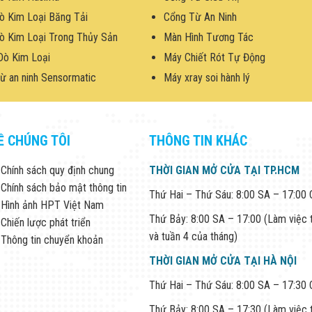
ò Kim Loại Băng Tải
Cổng Từ An Ninh
ò Kim Loại Trong Thủy Sản
Màn Hình Tương Tác
Dò Kim Loại
Máy Chiết Rót Tự Động
ừ an ninh Sensormatic
Máy xray soi hành lý
Ề CHÚNG TÔI
THÔNG TIN KHÁC
Chính sách quy định chung
THỜI GIAN MỞ CỬA TẠI TP.HCM
Chính sách bảo mật thông tin
Thứ Hai – Thứ Sáu: 8:00 SA – 17:00
Hình ảnh HPT Việt Nam
Thứ Bảy: 8:00 SA – 17:00 (Làm việc 
Chiến lược phát triển
và tuần 4 của tháng)
Thông tin chuyển khoản
THỜI GIAN MỞ CỬA TẠI HÀ NỘI
Thứ Hai – Thứ Sáu: 8:00 SA – 17:30
Thứ Bảy: 8:00 SA – 17:30 (Làm việc 