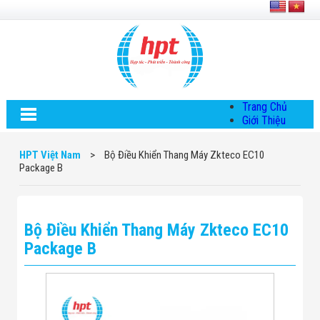
Trang Chủ
Giới Thiệu
Về HPT Việt
Nam
HPT Việt Nam
>
Bộ Điều Khiển Thang Máy Zkteco EC10
Hội Đồng Quản
Package B
Trị
Chính Sách Quy
Định Chung
Chính Sách Bảo
Bộ Điều Khiển Thang Máy Zkteco EC10
Mật Thông Tin
Chiến Lược
Package B
Phát Triển
Thông Tin
Chuyển Khoản
Giải Pháp
Giải Pháp Thiết