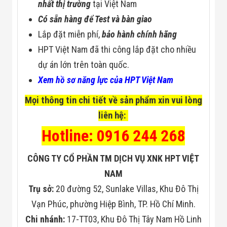
nhất thị trường
tại Việt Nam
Có sẵn hàng để Test và bàn giao
Lắp đặt miễn phí,
bảo hành chính hãng
HPT Việt Nam đã thi công lắp đặt cho nhiều
dự án lớn trên toàn quốc.
Xem hồ sơ năng lực của HPT Việt Nam
Mọi thông tin chi tiết về sản phẩm xin vui lòng
liên hệ:
Hotline: 0916 244 268
CÔNG TY CỔ PHẦN TM DỊCH VỤ XNK HPT VIỆT
NAM
Trụ sở:
20 đường 52, Sunlake Villas, Khu Đô Thị
Vạn Phúc, phường Hiệp Bình, TP. Hồ Chí Minh.
Chi nhánh:
17-TT03, Khu Đô Thị Tây Nam Hồ Linh