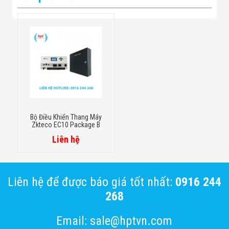
Bộ Điều Khiển Thang Máy
Zkteco EC10 Package B
Liên hệ
Liên hệ để được báo giá tốt nhất:
0916 244
268
Email: sale@hptvn.com