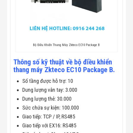
Flycam
Robot Tự Hành
Robot AI
THIẾT BỊ KIỂM
SOÁT RA VÀO
Cổng Dò Kim
Loại
Máy Soi Hành
Bộ Điều Khiển Thang Máy Zkteco EC10 Package B
Lý (X-Ray)
Cổng Phân Làn
Tự Động
Thông số kỹ thuật về bộ điều khiển
Nhận Diện
thang máy Zkteco EC10 Package B.
Khuôn Mặt
Hệ Thống Điện
Số tầng được hỗ trợ: 10
Nhẹ
Thiết Bị Theo
Dung lượng vân tay: 3.000
Ngành
Dung lượng thẻ: 30.000
Thiết Bị Ngành
Thực Phẩm
Sức chứa sự kiện: 100.000
Thiết Bị Ngành
Giao tiếp: TCP / IP, RS485
Thực Phẩm
Matrixcope
Giao tiếp với EX16: RS485
Thiết Bị Ngành