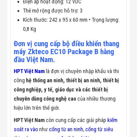
Công Nghiệp
Điện áp hoạt động: 12 VDC
Thiết Bị Ngành
Thẻ mở rộng được hỗ trợ: 3
Giáo Dục
Thiết Bị Ngành
Kích thước: 242 x 95 x 60 mm • Trọng lượng:
Thủy Sản
0,8 Kg
Thiết Bị Ngành
Giày Da, Túi
Xách
Đơn vị cung cấp bộ điều khiển thang
Dự Án Triển
máy
Zkteco
EC10 Package B hàng
Khai
đầu Việt Nam.
Dự Án Ngành
Thủy Sản
Dự Án Ngành
HPT Việt Nam
là đợn vị chuyên nhập khẩu và thi
Thực Phẩm
công
hệ thống an ninh, thiết bị an ninh, thiết bị
Dự Án Ngành
Siêu Thị - Ngân
công nghiệp, y tế, giáo dục và các thiết bị
Hàng
chuyên dùng công nghệ cao
của nhiều thương
Dự Án Ngành
Giáo Dục -
hiệu lớn trên thế giới.
Trường Học
Dự Án Ngành
HPT Việt Nam
còn cung cấp các giải pháp
kiểm
Điện Tử
Dự Án Ngành
soát ra vào
như
cổng từ an ninh
,
cổng từ siêu
Công An - Quân