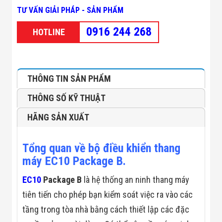
Minh
TƯ VẤN GIẢI PHÁP - SẢN PHẨM
Sản Phẩm
THIẾT BỊ AN
0916 244 268
HOTLINE
NINH
Camera Thông
Minh
Cổng Từ Siêu
Thị
THÔNG TIN SẢN PHẨM
Máy Đếm
Người
THÔNG SỐ KỸ THUẬT
Máy Dò Tìm
Thuốc Nổ
HÃNG SẢN XUẤT
Phòng Chống
Khủng Bố
Camera Đo
Tổng quan về bộ điều khiển thang
Thân Nhiệt
THIẾT BỊ
máy EC10 Package B.
CHUYÊN
DỤNG
EC10
Package B
là hệ thống an ninh thang máy
Máy Dò Tạp
tiên tiến cho phép bạn kiểm soát việc ra vào các
Chất
Màn Hình
tầng trong tòa nhà bằng cách thiết lập các đặc
Tương Tác