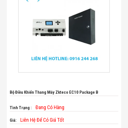
Bị Ngành Thủy
Sản - Đông
Lạnh
Giải Pháp Thiết
Bị Ngành Thực
Phẩm Đóng Gói
Giải Pháp Thiết
Bị Ngành May
Mặc - Giày Da
Giải Pháp Thiết
Bị Ngành Linh
Kiện Điện Tử
Giải Pháp Thiết
Bị Ngành Giáo
Dục
Giải Pháp Thiết
Bị Ngành Bán
Bộ Điều Khiển Thang Máy Zkteco EC10 Package B
Lẻ - Retail
Giải Pháp
Chuyên Dụng
Đang Có Hàng
Tình Trạng :
Ngành Công An
- Quân Đội
Liên Hệ Để Có Giá Tốt
Giá:
Giải Pháp Bãi
Giữ Xe Thông