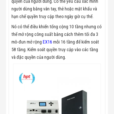
quyền của người dùng. Có thể yêu cầu xác minh
Màn Hình LED
Thiết Bị Chống
người dùng bằng vân tay, thẻ hoặc mật khẩu và
Ghi Âm
Máy X-Ray
hạn chế quyền truy cập theo ngày giờ cụ thể.
Thực Phẩm
Máy Dò Kim
Nó có thể điều khiển tổng cộng 10 tầng nhưng có
Loại Công
thể mở rộng công suất bằng cách thêm tối đa 3
Nghiệp
Thiết Bị Công
mô-đun mở rộng
EX16
mỗi 16 tầng để kiểm soát
Nghệ Cao
58 tầng. Kiểm soát quyền truy cập vào các tầng
Ống Nhòm
Chuyên Dụng
và đặc quyền của người dùng.
Đo Lực - Sức
Căng - Sức
Nén
Máy Kiểm Tra
Khuyết Tật
Máy Kiểm Tra
Vết Nứt Sản
Phẩm
Máy Kiểm Tra
Bo Mạch Điện
Tử
Súng Bắn