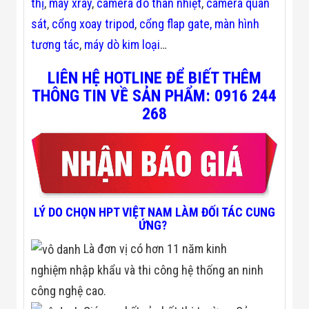
thị
,
máy xray
,
camera đo thân nhiệt
,
camera quan
Đội
Dự Án Khối Nhà
sát
,
cổng xoay tripod
,
cổng flap gate,
màn hình
Máy
tương tác
,
máy dò kim loại
…
Dự Án Kho
Xưởng -
Logistics
LIÊN HỆ HOTLINE ĐỂ BIẾT THÊM
Tin Tức
THÔNG TIN VỀ SẢN PHẨM: 0916 244
Tin Công Nghệ
268
Tin Khuyến Mãi
Tin Tuyển Dụng
Liên Hệ
LÝ DO CHỌN HPT VIỆT NAM LÀM ĐỐI TÁC CUNG
ỨNG?
Là đơn vị có hơn 11 năm kinh
nghiệm nhập khẩu và thi công hệ thống an ninh
công nghệ cao.