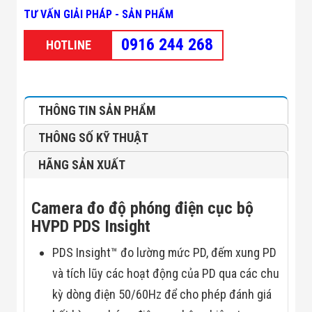
Minh
TƯ VẤN GIẢI PHÁP - SẢN PHẨM
Sản Phẩm
THIẾT BỊ AN
0916 244 268
HOTLINE
NINH
Camera Thông
Minh
Cổng Từ Siêu
Thị
THÔNG TIN SẢN PHẨM
Máy Đếm
Người
THÔNG SỐ KỸ THUẬT
Máy Dò Tìm
Thuốc Nổ
HÃNG SẢN XUẤT
Phòng Chống
Khủng Bố
Camera Đo
Camera đo độ phóng điện cục bộ
Thân Nhiệt
THIẾT BỊ
HVPD PDS Insight
CHUYÊN
DỤNG
PDS Insight™ đo lường mức PD, đếm xung PD
Máy Dò Tạp
và tích lũy các hoạt động của PD qua các chu
Chất
Màn Hình
kỳ dòng điện 50/60Hz để cho phép đánh giá
Tương Tác