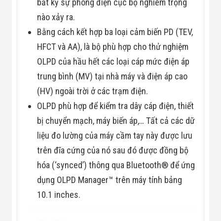
bất kỳ sự phóng điện cục bộ nghiêm trọng
Màn Hình LED
Thiết Bị Chống
nào xảy ra.
Ghi Âm
Máy X-Ray
Bằng cách kết hợp ba loại cảm biến PD (TEV,
Thực Phẩm
HFCT và AA), là bộ phù hợp cho thử nghiệm
Máy Dò Kim
Loại Công
OLPD của hầu hết các loại cáp mức điện áp
Nghiệp
trung bình (MV) tại nhà máy và điện áp cao
Thiết Bị Công
Nghệ Cao
(HV) ngoài trời ở các trạm điện.
Ống Nhòm
OLPD phù hợp để kiểm tra dây cáp điện, thiết
Chuyên Dụng
Đo Lực - Sức
bị chuyển mạch, máy biến áp,… Tất cả các dữ
Căng - Sức
Nén
liệu đo lường của máy cầm tay này được lưu
Máy Kiểm Tra
trên đĩa cứng của nó sau đó được đồng bộ
Khuyết Tật
Máy Kiểm Tra
hóa (‘synced’) thông qua Bluetooth® để ứng
Vết Nứt Sản
dụng OLPD Manager™ trên máy tính bảng
Phẩm
Máy Kiểm Tra
10.1 inches.
Bo Mạch Điện
Tử
Súng Bắn