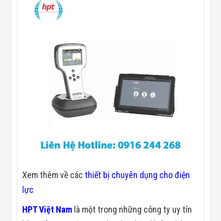
Flycam
Robot Tự Hành
Robot AI
THIẾT BỊ KIỂM
SOÁT RA VÀO
Cổng Dò Kim
Loại
Máy Soi Hành
Lý (X-Ray)
Cổng Phân Làn
Tự Động
Nhận Diện
Khuôn Mặt
Hệ Thống Điện
Nhẹ
Thiết Bị Theo
Ngành
Thiết Bị Ngành
Xem thêm về các
thiết bị chuyên dụng cho điện
Thực Phẩm
Thiết Bị Ngành
lực
Thực Phẩm
Matrixcope
HPT Việt Nam
là một trong những công ty uy tín
Thiết Bị Ngành