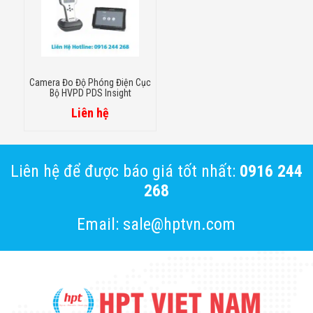
Camera Đo Độ Phóng Điện Cục
Bộ HVPD PDS Insight
Liên hệ
Liên hệ để được báo giá tốt nhất:
0916 244
268
Email: sale@hptvn.com