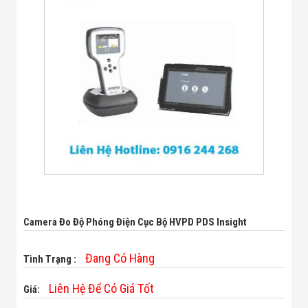
Bị Ngành Thủy
Sản - Đông
Lạnh
Giải Pháp Thiết
Bị Ngành Thực
Phẩm Đóng Gói
Giải Pháp Thiết
Bị Ngành May
Mặc - Giày Da
Giải Pháp Thiết
Bị Ngành Linh
Kiện Điện Tử
Giải Pháp Thiết
Bị Ngành Giáo
Dục
Giải Pháp Thiết
Bị Ngành Bán
Camera Đo Độ Phóng Điện Cục Bộ HVPD PDS Insight
Lẻ - Retail
Giải Pháp
Chuyên Dụng
Đang Có Hàng
Tình Trạng :
Ngành Công An
- Quân Đội
Liên Hệ Để Có Giá Tốt
Giá:
Giải Pháp Bãi
Giữ Xe Thông