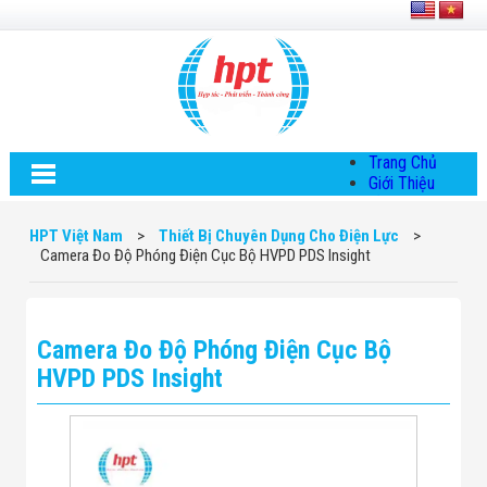
Trang Chủ
Giới Thiệu
Về HPT Việt
Nam
HPT Việt Nam
>
Thiết Bị Chuyên Dụng Cho Điện Lực
>
Hội Đồng Quản
Camera Đo Độ Phóng Điện Cục Bộ HVPD PDS Insight
Trị
Chính Sách Quy
Định Chung
Chính Sách Bảo
Camera Đo Độ Phóng Điện Cục Bộ
Mật Thông Tin
Chiến Lược
HVPD PDS Insight
Phát Triển
Thông Tin
Chuyển Khoản
Giải Pháp
Giải Pháp Thiết