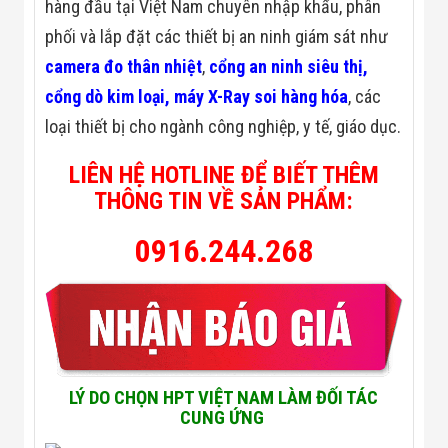
Công Nghiệp
hàng đầu tại Việt Nam chuyên nhập khẩu, phân
Thiết Bị Ngành
phối và lắp đặt các thiết bị an ninh giám sát như
Giáo Dục
Thiết Bị Ngành
camera đo thân nhiệt
,
cổng an ninh siêu thị,
Thủy Sản
cổng dò kim loại, máy X-Ray soi hàng hóa
, các
Thiết Bị Ngành
Giày Da, Túi
loại thiết bị cho ngành công nghiệp, y tế, giáo dục.
Xách
Dự Án Triển
LIÊN HỆ HOTLINE ĐỂ BIẾT THÊM
Khai
Dự Án Ngành
THÔNG TIN VỀ SẢN PHẨM:
Thủy Sản
Dự Án Ngành
0916.244.268
Thực Phẩm
Dự Án Ngành
Siêu Thị - Ngân
Hàng
Dự Án Ngành
Giáo Dục -
Trường Học
Dự Án Ngành
LÝ DO CHỌN HPT VIỆT NAM LÀM ĐỐI TÁC
Điện Tử
CUNG ỨNG
Dự Án Ngành
Công An - Quân