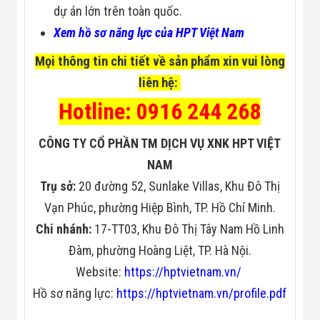
dự án lớn trên toàn quốc.
Xem hồ sơ năng lực của HPT Việt Nam
Mọi thông tin chi tiết về sản phẩm xin vui lòng
liên hệ:
Hotline: 0916 244 268
CÔNG TY CỔ PHẦN TM DỊCH VỤ XNK HPT VIỆT
NAM
Trụ sở:
20 đường 52, Sunlake Villas, Khu Đô Thị
Vạn Phúc, phường Hiệp Bình, TP. Hồ Chí Minh.
Chi nhánh:
17-TT03, Khu Đô Thị Tây Nam Hồ Linh
Đàm, phường Hoàng Liệt, TP. Hà Nội.
Website:
https://hptvietnam.vn/
Hồ sơ năng lực:
https://hptvietnam.vn/profile.pdf