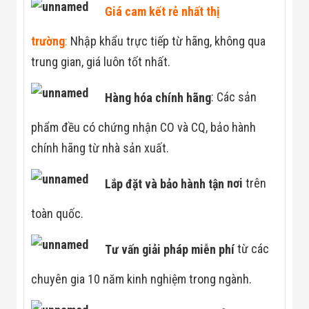
Đội
Giá cam kết rẻ nhất thị
Dự Án Khối Nhà
Máy
trường
:
Nhập khẩu trực tiếp từ hãng, không qua
Dự Án Kho
Xưởng -
trung gian, giá luôn tốt nhất.
Logistics
Tin Tức
Hàng hóa chính hãng
: Các sản
Tin Công Nghệ
Tin Khuyến Mãi
Tin Tuyển Dụng
phẩm đều có chứng nhận CO và CQ, bảo hành
Liên Hệ
chính hãng từ nhà sản xuất.
Lắp đặt và bảo hành tận
nơi
trên
toàn quốc.
Tư vấn giải pháp miễn phí
từ các
chuyên gia 10 năm kinh nghiệm trong ngành.