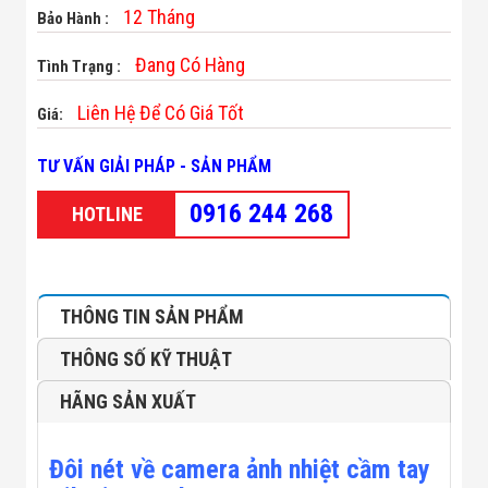
Minh
12 Tháng
Bảo Hành :
Sản Phẩm
THIẾT BỊ AN
Đang Có Hàng
Tình Trạng :
NINH
Camera Thông
Liên Hệ Để Có Giá Tốt
Giá:
Minh
Cổng Từ Siêu
Thị
TƯ VẤN GIẢI PHÁP - SẢN PHẨM
Máy Đếm
Người
0916 244 268
HOTLINE
Máy Dò Tìm
Thuốc Nổ
Phòng Chống
Khủng Bố
Camera Đo
THÔNG TIN SẢN PHẨM
Thân Nhiệt
THIẾT BỊ
THÔNG SỐ KỸ THUẬT
CHUYÊN
DỤNG
HÃNG SẢN XUẤT
Máy Dò Tạp
Chất
Màn Hình
Đôi nét về camera ảnh nhiệt cầm tay
Tương Tác