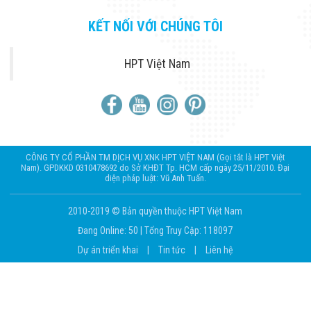
KẾT NỐI VỚI CHÚNG TÔI
HPT Việt Nam
CÔNG TY CỔ PHẦN TM DỊCH VỤ XNK HPT VIỆT NAM (Gọi tắt là HPT Việt
Nam). GPDKKD 0310478692 do Sở KHĐT Tp. HCM cấp ngày 25/11/2010. Đại
diện pháp luật: Vũ Anh Tuấn.
2010-2019 © Bản quyền thuộc HPT Việt Nam
Đang Online: 50
|
Tổng Truy Cập: 118097
Dự án triển khai
|
Tin tức
|
Liên hệ