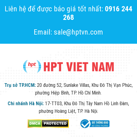
Liên hệ để được báo giá tốt nhất:
0916 244
268
Email: sale@hptvn.com
Trụ sở TP.HCM:
20 đường 52, Sunlake Villas, Khu Đô Thị Vạn Phúc,
phường Hiệp Bình, TP. Hồ Chí Minh.
Chi nhánh Hà Nội:
17-TT03, Khu Đô Thị Tây Nam Hồ Linh Đàm,
phường Hoàng Liệt, TP. Hà Nội.