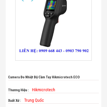
Bị Ngành Thủy
Sản - Đông
Lạnh
Giải Pháp Thiết
Bị Ngành Thực
Phẩm Đóng Gói
Giải Pháp Thiết
Bị Ngành May
Mặc - Giày Da
Giải Pháp Thiết
Bị Ngành Linh
Kiện Điện Tử
Giải Pháp Thiết
Bị Ngành Giáo
Dục
Giải Pháp Thiết
Bị Ngành Bán
Camera Đo Nhiệt Độ Cầm Tay Hikmicrotech ECO
Lẻ - Retail
Giải Pháp
Chuyên Dụng
Hikmicrotech
Thương Hiệu :
Ngành Công An
- Quân Đội
Trung Quốc
Xuất Xứ :
Giải Pháp Bãi
Giữ Xe Thông