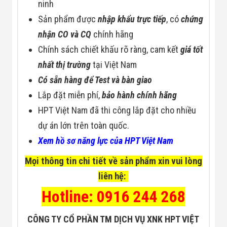
ninh
Sản phẩm được
nhập khẩu trực tiếp
, có
chứng
nhận CO và CQ
chính hãng
Chính sách chiết khấu rõ ràng, cam kết
giá tốt
nhất thị trường
tại Việt Nam
Có sẵn hàng để Test và bàn giao
Lắp đặt miễn phí,
bảo hành chính hãng
HPT Việt Nam đã thi công lắp đặt cho nhiều
dự án lớn trên toàn quốc.
Xem hồ sơ năng lực của HPT Việt Nam
Mọi thông tin chi tiết về sản phẩm xin vui lòng
liên hệ:
Hotline: 0916 244 268
CÔNG TY CỔ PHẦN TM DỊCH VỤ XNK HPT VIỆT