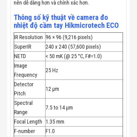
Công Nghiệp
nên dễ dàng hơn và chính xác hơn.
Thiết Bị Ngành
Giáo Dục
Thông số kỹ thuật về camera đo
Thiết Bị Ngành
Thủy Sản
nhiệt độ cầm tay Hikmicrotech ECO
Thiết Bị Ngành
Giày Da, Túi
IR Resolution
96 × 96 (9,216 pixels)
Xách
SuperIR
240 x 240 (57,600 pixels)
Dự Án Triển
Khai
NETD
< 50 mK (@ 25 °C, F#=1.0)
Dự Án Ngành
Thủy Sản
Image
25 Hz
Dự Án Ngành
Frequency
Thực Phẩm
Dự Án Ngành
Detector
Siêu Thị - Ngân
12 μm
Pitch
Hàng
Dự Án Ngành
Spectral
Giáo Dục -
7.5 to 14 μm
Trường Học
Range
Dự Án Ngành
Focal Length
1.35 mm
Điện Tử
Dự Án Ngành
F-number
F1.0
Công An - Quân