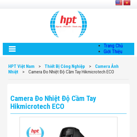
Trang Chủ
Giới Thiệu
Về HPT Việt
Nam
HPT Việt Nam
>
Thiết Bị Công Nghiệp
>
Camera Ảnh
Hội Đồng Quản
Nhiệt
>
Camera Đo Nhiệt Độ Cầm Tay Hikmicrotech ECO
Trị
Chính Sách Quy
Định Chung
Chính Sách Bảo
Camera Đo Nhiệt Độ Cầm Tay
Mật Thông Tin
Chiến Lược
Hikmicrotech ECO
Phát Triển
Thông Tin
Chuyển Khoản
Giải Pháp
Giải Pháp Thiết