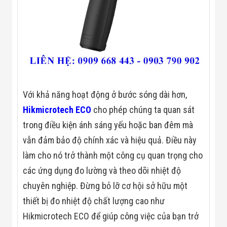
Flycam
Robot Tự Hành
Robot AI
THIẾT BỊ KIỂM
SOÁT RA VÀO
Cổng Dò Kim
Loại
Máy Soi Hành
Lý (X-Ray)
Cổng Phân Làn
Với khả năng hoạt động ở bước sóng dài hơn,
Tự Động
Hikmicrotech ECO
cho phép chúng ta quan sát
Nhận Diện
Khuôn Mặt
trong điều kiện ánh sáng yếu hoặc ban đêm mà
Hệ Thống Điện
vẫn đảm bảo độ chính xác và hiệu quả. Điều này
Nhẹ
Thiết Bị Theo
làm cho nó trở thành một công cụ quan trọng cho
Ngành
các ứng dụng đo lường và theo dõi nhiệt độ
Thiết Bị Ngành
Thực Phẩm
chuyên nghiệp. Đừng bỏ lỡ cơ hội sở hữu một
Thiết Bị Ngành
Thực Phẩm
thiết bị đo nhiệt độ chất lượng cao như
Matrixcope
Hikmicrotech ECO để giúp công việc của bạn trở
Thiết Bị Ngành