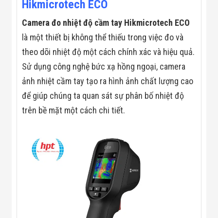
Hikmicrotech ECO
Màn Hình LED
Thiết Bị Chống
Ghi Âm
Camera đo nhiệt độ cầm tay Hikmicrotech ECO
Máy X-Ray
là một thiết bị không thể thiếu trong việc đo và
Thực Phẩm
Máy Dò Kim
theo dõi nhiệt độ một cách chính xác và hiệu quả.
Loại Công
Sử dụng công nghệ bức xạ hồng ngoại, camera
Nghiệp
Thiết Bị Công
ảnh nhiệt cầm tay tạo ra hình ảnh chất lượng cao
Nghệ Cao
Ống Nhòm
để giúp chúng ta quan sát sự phân bố nhiệt độ
Chuyên Dụng
trên bề mặt một cách chi tiết.
Đo Lực - Sức
Căng - Sức
Nén
Máy Kiểm Tra
Khuyết Tật
Máy Kiểm Tra
Vết Nứt Sản
Phẩm
Máy Kiểm Tra
Bo Mạch Điện
Tử
Súng Bắn