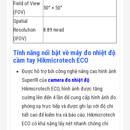
Field of View
Đội
50° × 50°
Dự Án Khối Nhà
(FOV)
Máy
Dự Án Kho
Spatial
Xưởng -
Resolution
8.89 mrad
Logistics
Tin Tức
(IFOV)
Tin Công Nghệ
Tin Khuyến Mãi
Tính năng nổi bật về máy đo nhiệt độ
Tin Tuyển Dụng
Liên Hệ
cầm tay Hikmicrotech ECO
Được hỗ trợ bởi công nghệ nâng cao hình ảnh
SuperlR của
camera đo nhiệt độ
Hikmicrotech ECO, hình ảnh được tăng
cường lên đến 4 lần để cung cấp hình ảnh đo
phóng xạ trực tiếp và được ghi lại với độ chi
tiết cao để kiểm tra và báo cáo. Hikmicrotech
ECO có khả năng lấy nét nhanh chóng chỉ