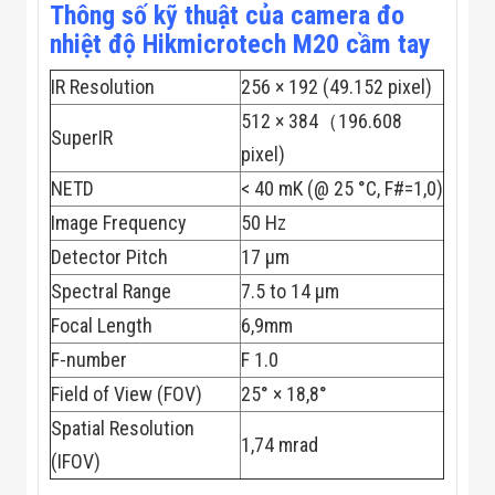
Công Nghiệp
Thông số kỹ thuật của camera đo
Thiết Bị Ngành
nhiệt độ Hikmicrotech M20 cầm tay
Giáo Dục
Thiết Bị Ngành
Thủy Sản
IR Resolution
256 × 192 (49.152 pixel)
Thiết Bị Ngành
512 × 384（196.608
Giày Da, Túi
SuperIR
Xách
pixel)
Dự Án Triển
NETD
< 40 mK (@ 25 °C, F#=1,0)
Khai
Dự Án Ngành
Image Frequency
50 Hz
Thủy Sản
Dự Án Ngành
Detector Pitch
17 μm
Thực Phẩm
Spectral Range
7.5 to 14 μm
Dự Án Ngành
Siêu Thị - Ngân
Focal Length
6,9mm
Hàng
F-number
F 1.0
Dự Án Ngành
Giáo Dục -
Field of View (FOV)
25° × 18,8°
Trường Học
Dự Án Ngành
Spatial Resolution
1,74 mrad
Điện Tử
(IFOV)
Dự Án Ngành
Công An - Quân