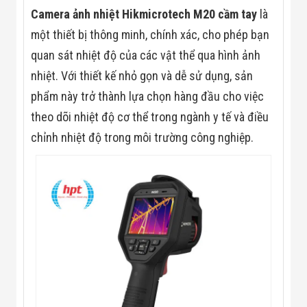
Màn Hình LED
Camera ảnh nhiệt Hikmicrotech M20 cầm tay
là
Thiết Bị Chống
Ghi Âm
một thiết bị thông minh, chính xác, cho phép bạn
Máy X-Ray
quan sát nhiệt độ của các vật thể qua hình ảnh
Thực Phẩm
Máy Dò Kim
nhiệt. Với thiết kế nhỏ gọn và dễ sử dụng, sản
Loại Công
Nghiệp
phẩm này trở thành lựa chọn hàng đầu cho việc
Thiết Bị Công
theo dõi nhiệt độ cơ thể trong ngành y tế và điều
Nghệ Cao
Ống Nhòm
chỉnh nhiệt độ trong môi trường công nghiệp.
Chuyên Dụng
Đo Lực - Sức
Căng - Sức
Nén
Máy Kiểm Tra
Khuyết Tật
Máy Kiểm Tra
Vết Nứt Sản
Phẩm
Máy Kiểm Tra
Bo Mạch Điện
Tử
Súng Bắn