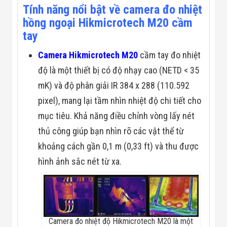
Đội
Tính năng nổi bật về c
amera đo nhiệt
Dự Án Khối Nhà
hồng ngoại Hikmicrotech M20
cầm
Máy
tay
Dự Án Kho
Xưởng -
Logistics
Camera Hikmicrotech M20
cầm tay đo nhiệt
Tin Tức
độ là một thiết bị có độ nhạy cao (NETD < 35
Tin Công Nghệ
Tin Khuyến Mãi
mK) và độ phân giải IR 384 x 288 (110.592
Tin Tuyển Dụng
pixel), mang lại tầm nhìn nhiệt độ chi tiết cho
Liên Hệ
mục tiêu. Khả năng điều chỉnh vòng lấy nét
thủ công giúp bạn nhìn rõ các vật thể từ
khoảng cách gần 0,1 m (0,33 ft) và thu được
hình ảnh sắc nét từ xa.
Camera đo nhiệt độ Hikmicrotech M20 là một