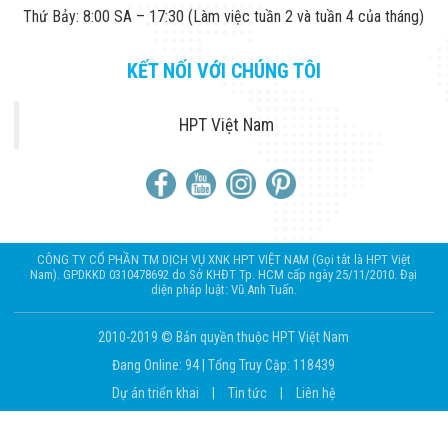
Thứ Bảy: 8:00 SA – 17:30 (Làm việc tuần 2 và tuần 4 của tháng)
KẾT NỐI VỚI CHÚNG TÔI
HPT Việt Nam
CÔNG TY CỔ PHẦN TM DỊCH VỤ XNK HPT VIỆT NAM (Gọi tắt là HPT Việt
Nam). GPDKKD 0310478692 do Sở KHĐT Tp. HCM cấp ngày 25/11/2010. Đại
diện pháp luật: Vũ Anh Tuấn.
2010-2019 © Bản quyền thuộc HPT Việt Nam
Đang Online: 94
|
Tổng Truy Cập: 118439
Dự án triển khai
|
Tin tức
|
Liên hệ