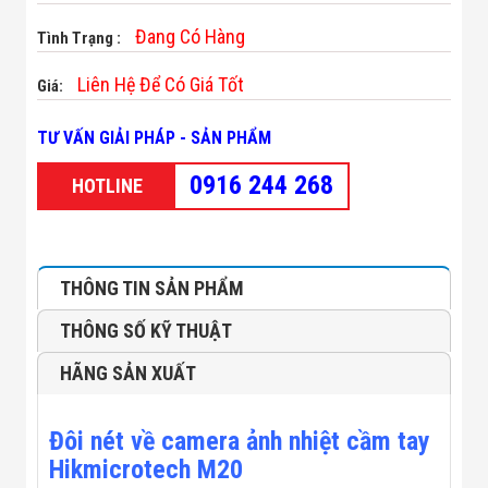
Minh
Đang Có Hàng
Sản Phẩm
Tình Trạng :
THIẾT BỊ AN
NINH
Liên Hệ Để Có Giá Tốt
Giá:
Camera Thông
Minh
TƯ VẤN GIẢI PHÁP - SẢN PHẨM
Cổng Từ Siêu
Thị
0916 244 268
Máy Đếm
HOTLINE
Người
Máy Dò Tìm
Thuốc Nổ
Phòng Chống
Khủng Bố
THÔNG TIN SẢN PHẨM
Camera Đo
Thân Nhiệt
THÔNG SỐ KỸ THUẬT
THIẾT BỊ
CHUYÊN
HÃNG SẢN XUẤT
DỤNG
Máy Dò Tạp
Chất
Đôi nét về camera ảnh nhiệt cầm tay
Màn Hình
Hikmicrotech M20
Tương Tác