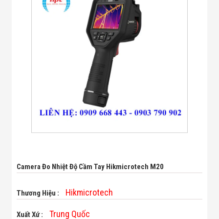
Bị Ngành Thủy
Sản - Đông
Lạnh
Giải Pháp Thiết
Bị Ngành Thực
Phẩm Đóng Gói
Giải Pháp Thiết
Bị Ngành May
Mặc - Giày Da
Giải Pháp Thiết
Bị Ngành Linh
Kiện Điện Tử
Giải Pháp Thiết
Bị Ngành Giáo
Dục
Giải Pháp Thiết
Bị Ngành Bán
Lẻ - Retail
Camera Đo Nhiệt Độ Cầm Tay Hikmicrotech M20
Giải Pháp
Chuyên Dụng
Ngành Công An
Hikmicrotech
Thương Hiệu :
- Quân Đội
Giải Pháp Bãi
Trung Quốc
Xuất Xứ :
Giữ Xe Thông