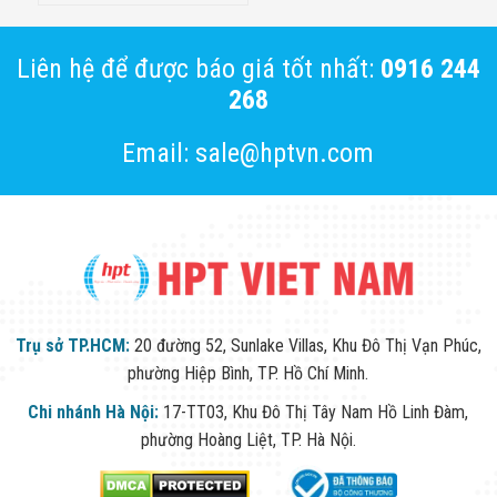
Liên hệ để được báo giá tốt nhất:
0916 244
268
Email: sale@hptvn.com
Trụ sở TP.HCM:
20 đường 52, Sunlake Villas, Khu Đô Thị Vạn Phúc,
phường Hiệp Bình, TP. Hồ Chí Minh.
Chi nhánh Hà Nội:
17-TT03, Khu Đô Thị Tây Nam Hồ Linh Đàm,
phường Hoàng Liệt, TP. Hà Nội.