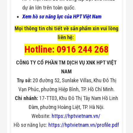
dự án lớn trên toàn quốc.
Xem hồ sơ năng lực của HPT Việt Nam
Mọi thông tin chi tiết về sản phẩm xin vui lòng
liên hệ:
Hotline: 0916 244 268
CÔNG TY CỔ PHẦN TM DỊCH VỤ XNK HPT VIỆT
NAM
Trụ sở:
20 đường 52, Sunlake Villas, Khu Đô Thị
Vạn Phúc, phường Hiệp Bình, TP. Hồ Chí Minh.
Chi nhánh:
17-TT03, Khu Đô Thị Tây Nam Hồ Linh
Đàm, phường Hoàng Liệt, TP. Hà Nội.
Website:
https://hptvietnam.vn/
Hồ sơ năng lực:
https://hptvietnam.vn/profile.pdf