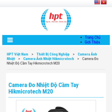
Trang Chủ
Giới Thiệu
Về HPT Việt
Nam
HPT Việt Nam
>
Thiết Bị Công Nghiệp
>
Camera Ảnh
Hội Đồng Quản
Nhiệt
>
Camera Ảnh Nhiệt Hikmicrotech
>
Camera Đo
Trị
Nhiệt Độ Cầm Tay Hikmicrotech M20
Chính Sách Quy
Định Chung
Chính Sách Bảo
Mật Thông Tin
Camera Đo Nhiệt Độ Cầm Tay
Chiến Lược
Phát Triển
Hikmicrotech M20
Thông Tin
Chuyển Khoản
Giải Pháp
Giải Pháp Thiết