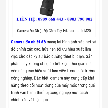
Flycam
Robot Tự Hành
Robot AI
THIẾT BỊ KIỂM
SOÁT RA VÀO
Cổng Dò Kim
Loại
Camera Đo Nhiệt Độ Cầm Tay Hikmicrotech M20
Máy Soi Hành
Lý (X-Ray)
Camera đo nhiệt độ
mang lại hình ảnh sắc nét và
Cổng Phân Làn
Tự Động
độ chính xác cao, hứa hẹn tối ưu hiệu suất làm
Nhận Diện
việc cho các kỹ sư bảo dưỡng thiết bị điện. Sản
Khuôn Mặt
Hệ Thống Điện
phẩm này không chỉ giúp tiết kiệm thời gian mà
Nhẹ
còn nâng cao hiệu suất làm việc trong môi trường
Thiết Bị Theo
Ngành
công nghiệp. Đặc biệt, camera này cung cấp khả
Thiết Bị Ngành
năng theo dõi hoạt động của máy móc trong quá
Thực Phẩm
Thiết Bị Ngành
trình vận hành thiết bị công nghiệp một cách
Thực Phẩm
Matrixcope
chính xác và hiệu quả.
Thiết Bị Ngành