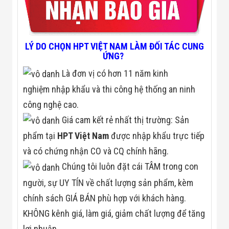
Đội
Dự Án Khối Nhà
Máy
Dự Án Kho
Xưởng -
LÝ DO CHỌN HPT VIỆT NAM LÀM ĐỐI TÁC CUNG
Logistics
ỨNG?
Tin Tức
Là đơn vị có hơn 11 năm kinh
Tin Công Nghệ
Tin Khuyến Mãi
nghiệm nhập khẩu và thi công hệ thống an ninh
Tin Tuyển Dụng
Liên Hệ
công nghệ cao.
Giá cam kết rẻ nhất thị trường: Sản
phẩm tại
HPT Việt Nam
được nhập khẩu trực tiếp
và có chứng nhận CO và CQ chính hãng.
Chúng tôi luôn đặt cái TÂM trong con
người, sự UY TÍN về chất lượng sản phẩm, kèm
chính sách GIÁ BÁN phù hợp với khách hàng.
KHÔNG kênh giá, làm giá, giảm chất lượng để tăng
lợi nhuận.