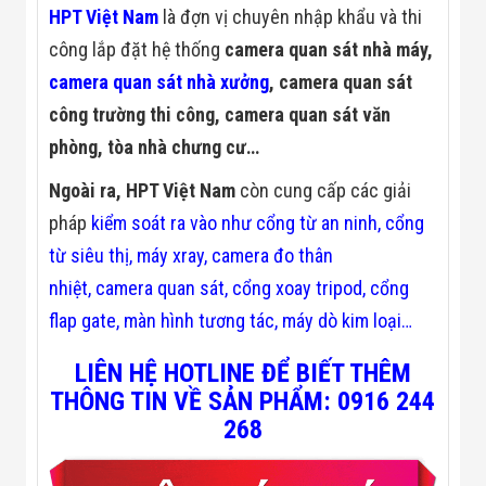
Công Nghiệp
HPT Việt Nam
là đợn vị chuyên nhập khẩu và thi
Thiết Bị Ngành
Giáo Dục
công lắp đặt hệ thống
camera quan sát nhà máy,
Thiết Bị Ngành
camera quan sát nhà xưởng
, camera quan sát
Thủy Sản
Thiết Bị Ngành
công trường thi công, camera quan sát văn
Giày Da, Túi
Xách
phòng, tòa nhà chưng cư…
Dự Án Triển
Khai
Ngoài ra, HPT Việt Nam
còn cung cấp các giải
Dự Án Ngành
pháp
kiểm soát ra vào
như
cổng từ an ninh
,
cổng
Thủy Sản
Dự Án Ngành
từ siêu thị
,
máy xray
,
camera đo thân
Thực Phẩm
nhiệt
,
camera quan sát
,
cổng xoay tripod
,
cổng
Dự Án Ngành
Siêu Thị - Ngân
flap gate,
màn hình tương tác
,
máy dò kim loại
…
Hàng
Dự Án Ngành
LIÊN HỆ HOTLINE ĐỂ BIẾT THÊM
Giáo Dục -
Trường Học
THÔNG TIN VỀ SẢN PHẨM: 0916 244
Dự Án Ngành
268
Điện Tử
Dự Án Ngành
Công An - Quân