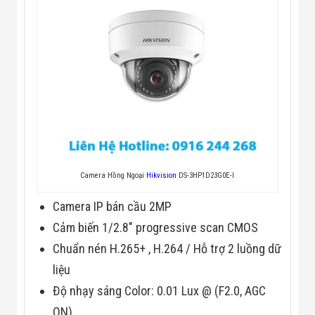
Màn Hình LED
Thiết Bị Chống
Ghi Âm
Máy X-Ray
Thực Phẩm
Máy Dò Kim
Loại Công
Nghiệp
Thiết Bị Công
Nghệ Cao
Ống Nhòm
Chuyên Dụng
Đo Lực - Sức
Căng - Sức
Camera Hồng Ngoại
Hikvision
DS-3HP1D23G0E-I
Nén
Máy Kiểm Tra
Camera IP bán cầu 2MP
Khuyết Tật
Cảm biến 1/2.8″ progressive scan CMOS
Máy Kiểm Tra
Vết Nứt Sản
Chuẩn nén H.265+ , H.264 / Hỗ trợ 2 luồng dữ
Phẩm
liệu
Máy Kiểm Tra
Bo Mạch Điện
Độ nhạy sáng Color: 0.01 Lux @ (F2.0, AGC
Tử
Súng Bắn
ON)