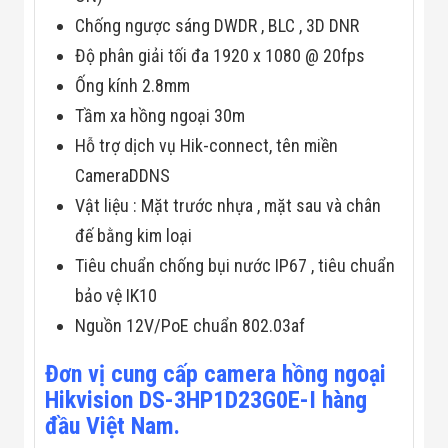
Flycam
Chống ngược sáng DWDR , BLC , 3D DNR
Robot Tự Hành
Robot AI
Độ phân giải tối đa 1920 x 1080 @ 20fps
THIẾT BỊ KIỂM
Ống kính 2.8mm
SOÁT RA VÀO
Cổng Dò Kim
Tầm xa hồng ngoại 30m
Loại
Hỗ trợ dịch vụ Hik-connect, tên miền
Máy Soi Hành
Lý (X-Ray)
CameraDDNS
Cổng Phân Làn
Tự Động
Vật liệu : Mặt trước nhựa , mặt sau và chân
Nhận Diện
đế bằng kim loại
Khuôn Mặt
Hệ Thống Điện
Tiêu chuẩn chống bụi nước IP67 , tiêu chuẩn
Nhẹ
bảo vệ IK10
Thiết Bị Theo
Ngành
Nguồn 12V/PoE chuẩn 802.03af
Thiết Bị Ngành
Thực Phẩm
Đơn vị cung cấp camera hồng ngoại
Thiết Bị Ngành
Thực Phẩm
Hikvision DS-3HP1D23G0E-I hàng
Matrixcope
đầu Việt Nam.
Thiết Bị Ngành