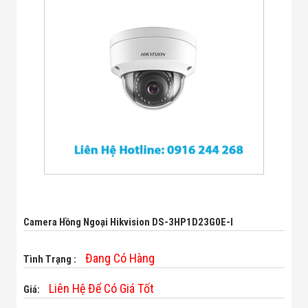
Bị Ngành Thủy
Sản - Đông
Lạnh
Giải Pháp Thiết
Bị Ngành Thực
Phẩm Đóng Gói
Giải Pháp Thiết
Bị Ngành May
Mặc - Giày Da
Giải Pháp Thiết
Bị Ngành Linh
Kiện Điện Tử
Giải Pháp Thiết
Bị Ngành Giáo
Dục
Giải Pháp Thiết
Bị Ngành Bán
Camera Hồng Ngoại Hikvision DS-3HP1D23G0E-I
Lẻ - Retail
Giải Pháp
Chuyên Dụng
Đang Có Hàng
Tình Trạng :
Ngành Công An
- Quân Đội
Liên Hệ Để Có Giá Tốt
Giá:
Giải Pháp Bãi
Giữ Xe Thông