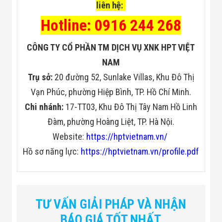
liên hệ:
Hotline: 0916 244 268
CÔNG TY CỔ PHẦN TM DỊCH VỤ XNK HPT VIỆT
NAM
Trụ sở:
20 đường 52, Sunlake Villas, Khu Đô Thị
Vạn Phúc, phường Hiệp Bình, TP. Hồ Chí Minh.
Chi nhánh:
17-TT03, Khu Đô Thị Tây Nam Hồ Linh
Đàm, phường Hoàng Liệt, TP. Hà Nội.
Website:
https://hptvietnam.vn/
Hồ sơ năng lực:
https://hptvietnam.vn/profile.pdf
TƯ VẤN GIẢI PHÁP VÀ NHẬN
BÁO GIÁ TỐT NHẤT