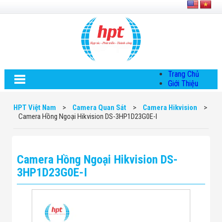
Trang Chủ
Giới Thiệu
Về HPT Việt
Nam
HPT Việt Nam
>
Camera Quan Sát
>
Camera Hikvision
>
Hội Đồng Quản
Camera Hồng Ngoại Hikvision DS-3HP1D23G0E-I
Trị
Chính Sách Quy
Định Chung
Chính Sách Bảo
Camera Hồng Ngoại Hikvision DS-
Mật Thông Tin
Chiến Lược
3HP1D23G0E-I
Phát Triển
Thông Tin
Chuyển Khoản
Giải Pháp
Giải Pháp Thiết