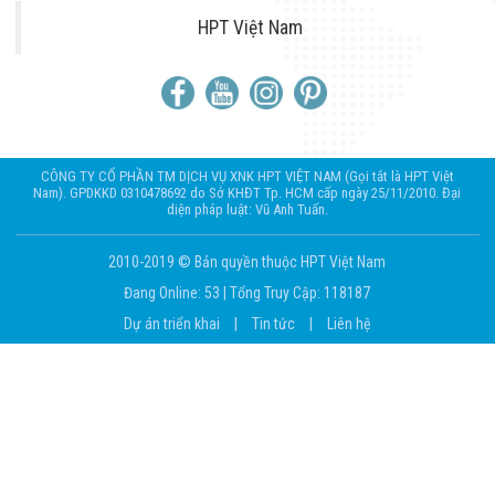
HPT Việt Nam
CÔNG TY CỔ PHẦN TM DỊCH VỤ XNK HPT VIỆT NAM (Gọi tắt là HPT Việt
Nam). GPDKKD 0310478692 do Sở KHĐT Tp. HCM cấp ngày 25/11/2010. Đại
diện pháp luật: Vũ Anh Tuấn.
2010-2019 © Bản quyền thuộc HPT Việt Nam
Đang Online: 53
|
Tổng Truy Cập: 118187
Dự án triển khai
|
Tin tức
|
Liên hệ