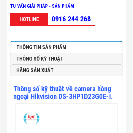
Minh
TƯ VẤN GIẢI PHÁP - SẢN PHẨM
Sản Phẩm
THIẾT BỊ AN
0916 244 268
HOTLINE
NINH
Camera Thông
Minh
Cổng Từ Siêu
Thị
THÔNG TIN SẢN PHẨM
Máy Đếm
Người
THÔNG SỐ KỸ THUẬT
Máy Dò Tìm
Thuốc Nổ
HÃNG SẢN XUẤT
Phòng Chống
Khủng Bố
Camera Đo
Thông số kỹ thuật về camera hồng
Thân Nhiệt
THIẾT BỊ
ngoại Hikvision DS-3HP1D23G0E-I.
CHUYÊN
DỤNG
Máy Dò Tạp
Chất
Màn Hình
Tương Tác