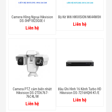
Camera Hồng Ngoại Hikvision
Bộ Kit Wifi HIKVISION NK44W0H
DS-3HP1B23G0E-I
Liên hệ
Liên hệ
Camera PTZ cảm biến nhiệt
Đầu Ghi Hình 16 Kênh Turbo HD
Hikvision DS-2TD6767-
Hikvision DS-7216HQHI-K1/E
76C4L/W
Liên hệ
Liên hệ