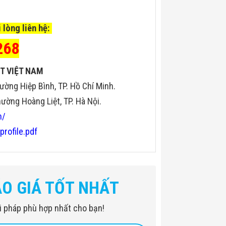
 lòng liên hệ:
268
T VIỆT NAM
ường Hiệp Bình, TP. Hồ Chí Minh.
ờng Hoàng Liệt, TP. Hà Nội.
n/
profile.pdf
ÁO GIÁ TỐT NHẤT
iải pháp phù hợp nhất cho bạn!