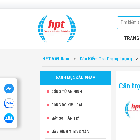
TRANG
HPT Việt Nam
>
Cân Kiểm Tra Trọng Lượng
>
DANH MỤC SẢN PHẨM
Cân tr
CỔNG TỪ AN NINH
CỔNG DÒ KIM LOẠI
MÁY SOI HÀNH LÝ
MÀN HÌNH TƯƠNG TÁC