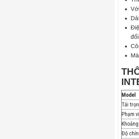
Với
Dải
Đi
đổi
Cô
Mà
THÔ
INT
Model
Tải trọn
Phạm vi
Khoảng
Độ chín