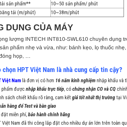
tải sản phẩm**
10~50 sản phẩm/ phút
băng tải (m/phút)
10~38m/phút
G DỤNG CỦA MÁY
rọng lượng INTECH INT810-SWL610 chuyên dụng tron
sản phẩm nhẹ và vừa, như: bánh kẹo, lọ thuốc nhẹ, 
đóng họp, …
o chọn HPT Việt Nam là nhà cung cấp tin cậy?
 Việt Nam
là đơn vị có hơn
16 năm kinh nghiệm
nhập khẩu và t
n phẩm được
nhập khẩu trực tiếp
, có
chứng nhận CO và CQ
chín
nh sách chiết khấu rõ ràng, cam kết
giá tốt nhất thị trường
tại V
sẵn hàng để Test và bàn giao
 đặt miễn phí,
bảo hành chính hãng
 Việt Nam đã thi công lắp đặt cho nhiều dự án lớn trên toàn q