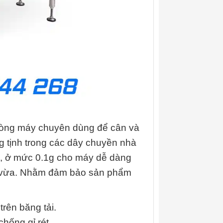
òng máy chuyên dùng để cân và
g tịnh trong các dây chuyền nhà
ỏ, ở mức 0.1g cho máy dễ dàng
ến vừa. Nhằm đảm bảo sản phẩm
trên băng tải.
hống gỉ rét.