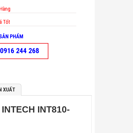
 Hàng
á Tốt
- SẢN PHẨM
0916 244 268
N XUẤT
g INTECH INT810-