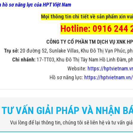
 hồ sơ năng lực của HPT Việt Nam
Mọi thông tin chi tiết về sản phẩm xin vui
Hotline: 0916 244 
CÔNG TY CỔ PHẦN TM DỊCH VỤ XNK HP
Trụ sở:
20 đường 52, Sunlake Villas, Khu Đô Thị Vạn Phúc, ph
Chi nhánh:
17-TT03, Khu Đô Thị Tây Nam Hồ Linh Đàm, phư
Website:
https://hptvietnam.v
Hồ sơ năng lực:
https://hptvietnam.vn/
TƯ VẤN GIẢI PHÁP VÀ NHẬN B
Vui lòng để lại thông tin, chúng tôi sẽ liên hệ và tư vấn g