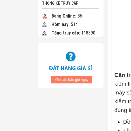
THỐNG KÊ TRUY CẬP
Đang Online:
86
Hôm nay:
514
Tổng truy cập:
118390
Cân t
kiểm t
máy sả
kiểm t
đúng t
Đồn
Th