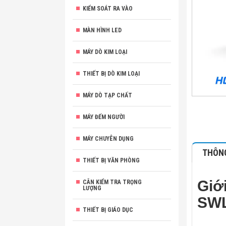
KIỂM SOÁT RA VÀO
MÀN HÌNH LED
MÁY DÒ KIM LOẠI
THIẾT BỊ DÒ KIM LOẠI
MÁY DÒ TẠP CHẤT
MÁY ĐẾM NGƯỜI
MÁY CHUYÊN DỤNG
THÔNG
THIẾT BỊ VĂN PHÒNG
Giớ
CÂN KIỂM TRA TRỌNG
LƯỢNG
SW
THIẾT BỊ GIÁO DỤC