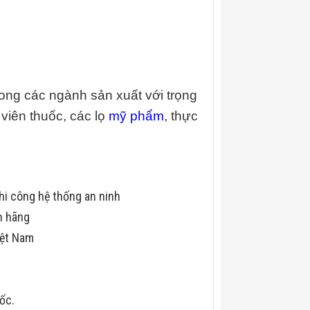
g các ngành sản xuất với trọng
viên thuốc, các lọ
mỹ phẩm
, thực
hi công hệ thống an ninh
h hãng
iệt Nam
uốc.