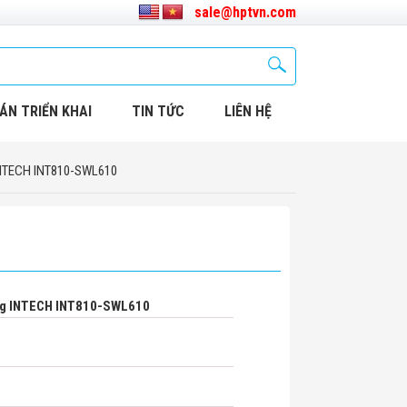
sale@hptvn.com
ÁN TRIỂN KHAI
TIN TỨC
LIÊN HỆ
INTECH INT810-SWL610
ng INTECH INT810-SWL610