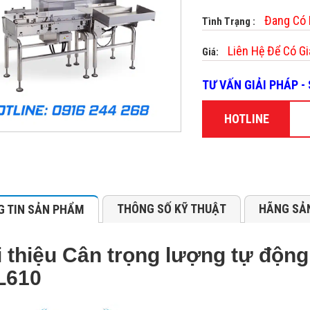
Đang Có
Tình Trạng :
Liên Hệ Để Có Gi
Giá:
TƯ VẤN GIẢI PHÁP 
HOTLINE
THÔNG SỐ KỸ THUẬT
HÃNG SẢ
 TIN SẢN PHẨM
i thiệu Cân trọng lượng tự độn
L610