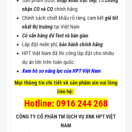
Sản phẩm được
nhập khẩu trực tiếp
, có
chứng
nhận CO và CQ
chính hãng
Chính sách chiết khấu rõ ràng, cam kết
giá tốt
nhất thị trường
tại Việt Nam
Có sẵn hàng để Test và bàn giao
Lắp đặt miễn phí,
bảo hành chính hãng
HPT Việt Nam đã thi công lắp đặt cho nhiều
dự án lớn trên toàn quốc.
Xem hồ sơ năng lực của HPT Việt Nam
Mọi thông tin chi tiết về sản phẩm xin vui lòng
liên hệ:
Hotline: 0916 244 268
CÔNG TY CỔ PHẦN TM DỊCH VỤ XNK HPT VIỆT
NAM