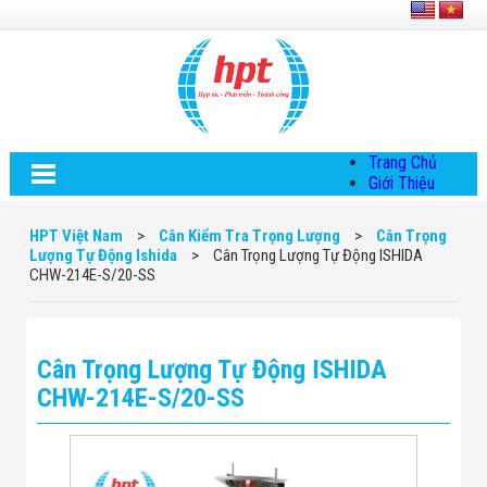
Trang Chủ
Giới Thiệu
Về HPT Việt
Nam
HPT Việt Nam
>
Cân Kiểm Tra Trọng Lượng
>
Cân Trọng
Hội Đồng Quản
Lượng Tự Động Ishida
>
Cân Trọng Lượng Tự Động ISHIDA
Trị
CHW-214E-S/20-SS
Chính Sách Quy
Định Chung
Chính Sách Bảo
Mật Thông Tin
Cân Trọng Lượng Tự Động ISHIDA
Chiến Lược
Phát Triển
CHW-214E-S/20-SS
Thông Tin
Chuyển Khoản
Giải Pháp
Giải Pháp Thiết