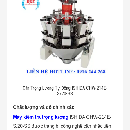
Công Nghiệp
Thiết Bị Ngành
Giáo Dục
Thiết Bị Ngành
Thủy Sản
Thiết Bị Ngành
Giày Da, Túi
Xách
Dự Án Triển
Khai
Dự Án Ngành
Thủy Sản
Dự Án Ngành
Thực Phẩm
Dự Án Ngành
Siêu Thị - Ngân
Cân Trọng Lượng Tự Động ISHIDA CHW-214E-
Hàng
S/20-SS
Dự Án Ngành
Giáo Dục -
Trường Học
Chất lượng và độ chính xác
Dự Án Ngành
Điện Tử
Máy kiểm tra trọng lượng
ISHIDA CHW-214E-
Dự Án Ngành
S/20-SS được trang bị công nghệ cân nhắc tiên
Công An - Quân