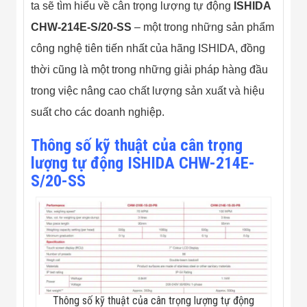
Màn Hình LED
ta sẽ tìm hiểu về cân trọng lượng tự động
ISHIDA
Thiết Bị Chống
CHW-214E-S/20-SS
– một trong những sản phẩm
Ghi Âm
Máy X-Ray
công nghệ tiên tiến nhất của hãng ISHIDA, đồng
Thực Phẩm
Máy Dò Kim
thời cũng là một trong những giải pháp hàng đầu
Loại Công
trong việc nâng cao chất lượng sản xuất và hiệu
Nghiệp
Thiết Bị Công
suất cho các doanh nghiệp.
Nghệ Cao
Ống Nhòm
Thông số kỹ thuật của cân trọng
Chuyên Dụng
Đo Lực - Sức
lượng tự động ISHIDA CHW-214E-
Căng - Sức
S/20-SS
Nén
Máy Kiểm Tra
Khuyết Tật
Máy Kiểm Tra
Vết Nứt Sản
Phẩm
Máy Kiểm Tra
Bo Mạch Điện
Tử
Thông số kỹ thuật của cân trọng lượng tự động
Súng Bắn