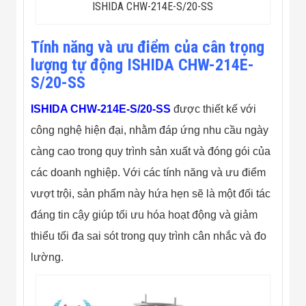
ISHIDA CHW-214E-S/20-SS
Flycam
Robot Tự Hành
Robot AI
Tính năng và ưu điểm của cân trọng
THIẾT BỊ KIỂM
SOÁT RA VÀO
lượng tự động ISHIDA CHW-214E-
Cổng Dò Kim
S/20-SS
Loại
Máy Soi Hành
ISHIDA CHW-214E-S/20-SS
được thiết kế với
Lý (X-Ray)
Cổng Phân Làn
công nghệ hiện đại, nhằm đáp ứng nhu cầu ngày
Tự Động
Nhận Diện
càng cao trong quy trình sản xuất và đóng gói của
Khuôn Mặt
các doanh nghiệp. Với các tính năng và ưu điểm
Hệ Thống Điện
Nhẹ
vượt trội, sản phẩm này hứa hẹn sẽ là một đối tác
Thiết Bị Theo
đáng tin cậy giúp tối ưu hóa hoạt động và giảm
Ngành
Thiết Bị Ngành
thiểu tối đa sai sót trong quy trình cân nhắc và đo
Thực Phẩm
Thiết Bị Ngành
lường.
Thực Phẩm
Matrixcope
Thiết Bị Ngành