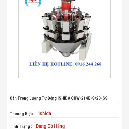
Bị Ngành Thủy
Sản - Đông
Lạnh
Giải Pháp Thiết
Bị Ngành Thực
Phẩm Đóng Gói
Giải Pháp Thiết
Bị Ngành May
Mặc - Giày Da
Giải Pháp Thiết
Bị Ngành Linh
Kiện Điện Tử
Giải Pháp Thiết
Bị Ngành Giáo
Dục
Giải Pháp Thiết
Bị Ngành Bán
Lẻ - Retail
Cân Trọng Lượng Tự Động ISHIDA CHW-214E-S/20-SS
Giải Pháp
Chuyên Dụng
Ngành Công An
Ishida
Thương Hiệu :
- Quân Đội
Giải Pháp Bãi
Đang Có Hàng
Tình Trạng :
Giữ Xe Thông