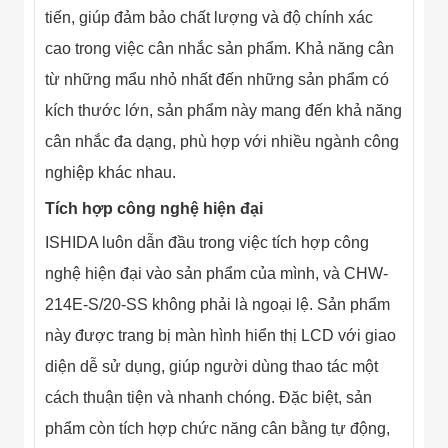
Đội
tiến, giúp đảm bảo chất lượng và độ chính xác
Dự Án Khối Nhà
Máy
cao trong việc cân nhắc sản phẩm. Khả năng cân
Dự Án Kho
từ những mẩu nhỏ nhất đến những sản phẩm có
Xưởng -
Logistics
kích thước lớn, sản phẩm này mang đến khả năng
Tin Tức
cân nhắc đa dạng, phù hợp với nhiều ngành công
Tin Công Nghệ
Tin Khuyến Mãi
nghiệp khác nhau.
Tin Tuyển Dụng
Liên Hệ
Tích hợp công nghệ hiện đại
ISHIDA luôn dẫn đầu trong việc tích hợp công
nghệ hiện đại vào sản phẩm của mình, và CHW-
214E-S/20-SS không phải là ngoại lệ. Sản phẩm
này được trang bị màn hình hiển thị LCD với giao
diện dễ sử dụng, giúp người dùng thao tác một
cách thuận tiện và nhanh chóng. Đặc biệt, sản
phẩm còn tích hợp chức năng cân bằng tự động,