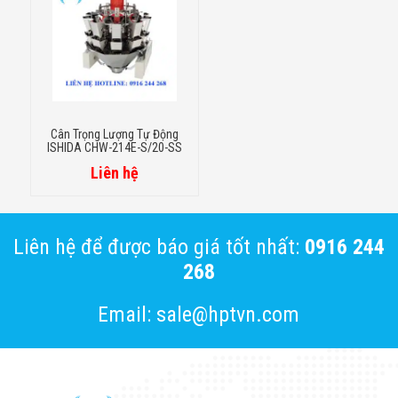
Cân Trọng Lượng Tự Động
ISHIDA CHW-214E-S/20-SS
Liên hệ
Liên hệ để được báo giá tốt nhất:
0916 244
268
Email: sale@hptvn.com