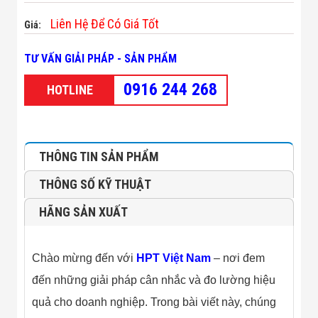
Minh
Liên Hệ Để Có Giá Tốt
Sản Phẩm
Giá:
THIẾT BỊ AN
NINH
TƯ VẤN GIẢI PHÁP - SẢN PHẨM
Camera Thông
Minh
0916 244 268
HOTLINE
Cổng Từ Siêu
Thị
Máy Đếm
Người
Máy Dò Tìm
THÔNG TIN SẢN PHẨM
Thuốc Nổ
Phòng Chống
THÔNG SỐ KỸ THUẬT
Khủng Bố
Camera Đo
HÃNG SẢN XUẤT
Thân Nhiệt
THIẾT BỊ
CHUYÊN
DỤNG
Chào mừng đến với
HPT Việt Nam
– nơi đem
Máy Dò Tạp
đến những giải pháp cân nhắc và đo lường hiệu
Chất
Màn Hình
quả cho doanh nghiệp. Trong bài viết này, chúng
Tương Tác