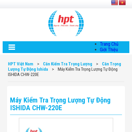
Trang Chủ
Giới Thiệu
Về HPT Việt
Nam
HPT Việt Nam
>
Cân Kiểm Tra Trọng Lượng
>
Cân Trọng
Hội Đồng Quản
Lượng Tự Động Ishida
>
Máy Kiểm Tra Trọng Lượng Tự Động
Trị
ISHIDA CHW-220E
Chính Sách Quy
Định Chung
Chính Sách Bảo
Mật Thông Tin
Máy Kiểm Tra Trọng Lượng Tự Động
Chiến Lược
Phát Triển
ISHIDA CHW-220E
Thông Tin
Chuyển Khoản
Giải Pháp
Giải Pháp Thiết