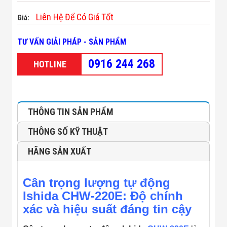
Minh
Liên Hệ Để Có Giá Tốt
Sản Phẩm
Giá:
THIẾT BỊ AN
NINH
TƯ VẤN GIẢI PHÁP - SẢN PHẨM
Camera Thông
Minh
0916 244 268
HOTLINE
Cổng Từ Siêu
Thị
Máy Đếm
Người
Máy Dò Tìm
THÔNG TIN SẢN PHẨM
Thuốc Nổ
Phòng Chống
THÔNG SỐ KỸ THUẬT
Khủng Bố
Camera Đo
HÃNG SẢN XUẤT
Thân Nhiệt
THIẾT BỊ
CHUYÊN
Cân trọng lượng tự động
DỤNG
Máy Dò Tạp
Ishida CHW-220E: Độ chính
Chất
xác và hiệu suất đáng tin cậy
Màn Hình
Tương Tác