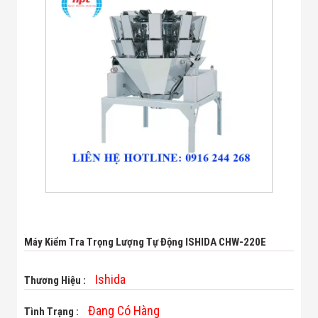
Bị Ngành Thủy
Sản - Đông
Lạnh
Giải Pháp Thiết
Bị Ngành Thực
Phẩm Đóng Gói
Giải Pháp Thiết
Bị Ngành May
Mặc - Giày Da
Giải Pháp Thiết
Bị Ngành Linh
Kiện Điện Tử
Giải Pháp Thiết
Bị Ngành Giáo
Dục
Giải Pháp Thiết
Bị Ngành Bán
Lẻ - Retail
Máy Kiểm Tra Trọng Lượng Tự Động ISHIDA CHW-220E
Giải Pháp
Chuyên Dụng
Ngành Công An
Ishida
Thương Hiệu :
- Quân Đội
Giải Pháp Bãi
Đang Có Hàng
Tình Trạng :
Giữ Xe Thông