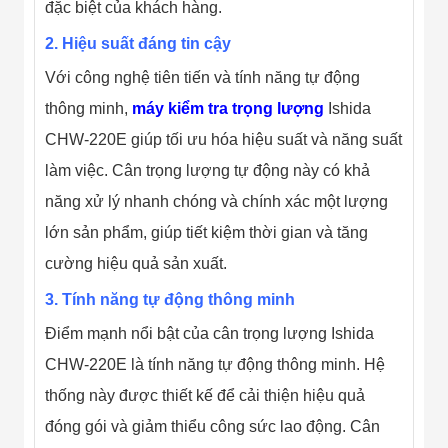
Công Nghiệp
đặc biệt của khách hàng.
Thiết Bị Ngành
Giáo Dục
2. Hiệu suất đáng tin cậy
Thiết Bị Ngành
Thủy Sản
Với công nghệ tiên tiến và tính năng tự động
Thiết Bị Ngành
thông minh,
máy kiểm tra trọng lượng
Ishida
Giày Da, Túi
Xách
CHW-220E giúp tối ưu hóa hiệu suất và năng suất
Dự Án Triển
làm việc. Cân trọng lượng tự động này có khả
Khai
Dự Án Ngành
năng xử lý nhanh chóng và chính xác một lượng
Thủy Sản
Dự Án Ngành
lớn sản phẩm, giúp tiết kiệm thời gian và tăng
Thực Phẩm
cường hiệu quả sản xuất.
Dự Án Ngành
Siêu Thị - Ngân
3. Tính năng tự động thông minh
Hàng
Dự Án Ngành
Điểm mạnh nổi bật của cân trọng lượng Ishida
Giáo Dục -
Trường Học
CHW-220E là tính năng tự động thông minh. Hệ
Dự Án Ngành
thống này được thiết kế để cải thiện hiệu quả
Điện Tử
Dự Án Ngành
đóng gói và giảm thiểu công sức lao động. Cân
Công An - Quân