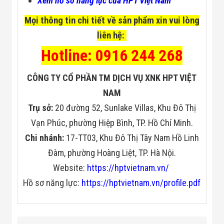
Xem hồ sơ năng lực của HPT Việt Nam
Mọi thông tin chi tiết về sản phẩm xin vui lòng
liên hệ:
Hotline: 0916 244 268
CÔNG TY CỔ PHẦN TM DỊCH VỤ XNK HPT VIỆT
NAM
Trụ sở:
20 đường 52, Sunlake Villas, Khu Đô Thị
Vạn Phúc, phường Hiệp Bình, TP. Hồ Chí Minh.
Chi nhánh:
17-TT03, Khu Đô Thị Tây Nam Hồ Linh
Đàm, phường Hoàng Liệt, TP. Hà Nội.
Website:
https://hptvietnam.vn/
Hồ sơ năng lực:
https://hptvietnam.vn/profile.pdf