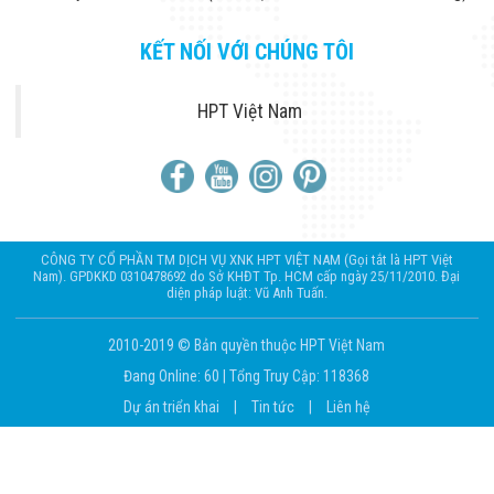
KẾT NỐI VỚI CHÚNG TÔI
HPT Việt Nam
CÔNG TY CỔ PHẦN TM DỊCH VỤ XNK HPT VIỆT NAM (Gọi tắt là HPT Việt
Nam). GPDKKD 0310478692 do Sở KHĐT Tp. HCM cấp ngày 25/11/2010. Đại
diện pháp luật: Vũ Anh Tuấn.
2010-2019 © Bản quyền thuộc HPT Việt Nam
Đang Online: 60
|
Tổng Truy Cập: 118368
Dự án triển khai
|
Tin tức
|
Liên hệ