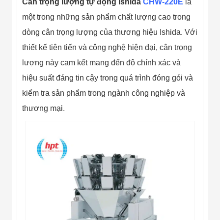
Cân trọng lượng tự động Ishida
CHW-220E
Màn Hình LED
là
Thiết Bị Chống
một trong những sản phẩm chất lượng cao trong
Ghi Âm
Máy X-Ray
dòng cân trọng lượng của thương hiệu Ishida. Với
Thực Phẩm
thiết kế tiên tiến và công nghệ hiện đại, cân trọng
Máy Dò Kim
Loại Công
lượng này cam kết mang đến độ chính xác và
Nghiệp
Thiết Bị Công
hiệu suất đáng tin cậy trong quá trình đóng gói và
Nghệ Cao
kiểm tra sản phẩm trong ngành công nghiệp và
Ống Nhòm
Chuyên Dụng
thương mại.
Đo Lực - Sức
Căng - Sức
Nén
Máy Kiểm Tra
Khuyết Tật
Máy Kiểm Tra
Vết Nứt Sản
Phẩm
Máy Kiểm Tra
Bo Mạch Điện
Tử
Súng Bắn