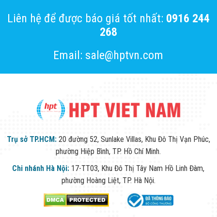
Liên hệ để được báo giá tốt nhất:
0916 244
268
Email: sale@hptvn.com
Trụ sở TP.HCM:
20 đường 52, Sunlake Villas, Khu Đô Thị Vạn Phúc,
phường Hiệp Bình, TP. Hồ Chí Minh.
Chi nhánh Hà Nội:
17-TT03, Khu Đô Thị Tây Nam Hồ Linh Đàm,
phường Hoàng Liệt, TP. Hà Nội.