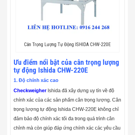
Flycam
Robot Tự Hành
Robot AI
THIẾT BỊ KIỂM
SOÁT RA VÀO
Cổng Dò Kim
Loại
Máy Soi Hành
Cân Trọng Lượng Tự Động ISHIDA CHW-220E
Lý (X-Ray)
Cổng Phân Làn
Tự Động
Ưu điểm nổi bật của cân trọng lượng
Nhận Diện
tự động Ishida CHW-220E
Khuôn Mặt
Hệ Thống Điện
1. Độ chính xác cao
Nhẹ
Thiết Bị Theo
Checkweigher
Ishida đã xây dựng uy tín về độ
Ngành
chính xác của các sản phẩm cân trọng lượng. Cân
Thiết Bị Ngành
Thực Phẩm
trọng lượng tự động Ishida CHW-220E không chỉ
Thiết Bị Ngành
Thực Phẩm
đảm bảo độ chính xác tối đa trong quá trình cân
Matrixcope
chỉnh mà còn giúp đáp ứng chính xác các yêu cầu
Thiết Bị Ngành