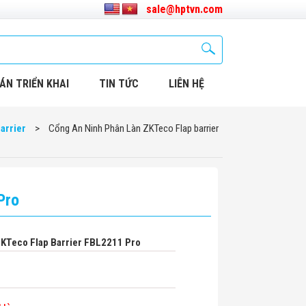
sale@hptvn.com
ÁN TRIỂN KHAI
TIN TỨC
LIÊN HỆ
arrier
>
Cổng An Ninh Phân Làn ZKTeco Flap barrier
Pro
ZKTeco Flap Barrier FBL2211 Pro