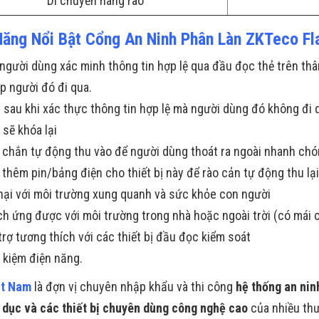
Di chuyển hàng rào
Năng Nổi Bật Cổng An Ninh Phân Làn ZKTeco Fla
 người dùng xác minh thông tin hợp lệ qua đầu đọc thẻ trên thân
p người đó đi qua.
 sau khi xác thực thông tin hợp lệ mà người dùng đó không đi 
 sẽ khóa lại
 chắn tự động thu vào để người dùng thoát ra ngoài nhanh chó
 thêm pin/bảng điện cho thiết bị này để rào cản tự động thu lại
hại với môi trường xung quanh và sức khỏe con người
ch ứng được với môi trường trong nhà hoặc ngoài trời (có mái 
trợ tương thích với các thiết bị đầu đọc kiểm soát
t kiệm điện năng.
ệt Nam
là đợn vị chuyên nhập khẩu và thi công
hệ thống an ninh
o dục và các thiết bị chuyên dùng công nghệ cao
của nhiều thươ