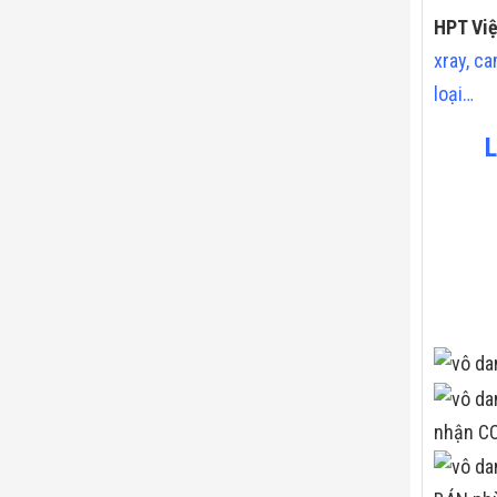
HPT Vi
xray
,
ca
loại
…
L
nhận CO