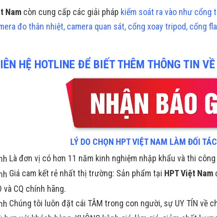
ệt Nam
còn cung cấp các giải pháp
kiểm soát ra vào
như
cổng t
mera đo thân nhiệt
,
camera quan sát
,
cổng xoay tripod
,
cổng fla
IÊN HỆ HOTLINE ĐỂ BIẾT THÊM THÔNG TIN VỀ
LÝ DO CHỌN HPT VIỆT NAM LÀM ĐỐI TÁ
Là đơn vị có hơn 11 năm kinh nghiệm nhập khẩu và thi công
Giá cam kết rẻ nhất thị trường: Sản phẩm tại
HPT Việt Nam
đ
 và CQ chính hãng.
Chúng tôi luôn đặt cái TÂM trong con người, sự UY TÍN về 