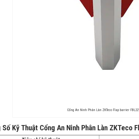
Cổng An Ninh Phân Làn ZKTeco Flap barrier FBL22
 Số Kỹ Thuật Cổng An Ninh Phân Làn ZKTeco Fl