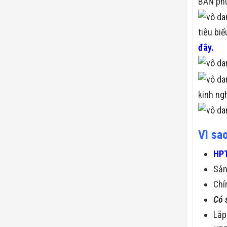
BÁN phù
tiêu bi
đây.
kinh ng
Vì sa
HPT
Sả
Chí
Có 
Lắp