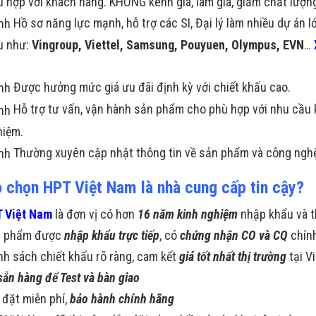
 hợp với khách hàng. KHÔNG kênh giá, làm giá, giảm chất lượng
Hồ sơ năng lực mạnh, hỗ trợ các SI, Đại lý làm nhiều dự án 
ểu như:
Vingroup, Viettel, Samsung, Pouyuen, Olympus, EVN
…
Được hưởng mức giá ưu đãi định kỳ với chiết khấu cao.
Hỗ trợ tư vấn, vận hành sản phẩm cho phù hợp với nhu cầu 
hiệm.
Thường xuyên cập nhật thông tin về sản phẩm và công nghệ
o chọn HPT Việt Nam là nhà cung cấp tin cậy?
 Việt Nam
là đơn vị có hơn
16 năm kinh nghiệm
nhập khẩu và t
n phẩm được
nhập khẩu trực tiếp
, có
chứng nhận CO và CQ
chín
nh sách chiết khấu rõ ràng, cam kết
giá tốt nhất thị trường
tại V
sẵn hàng để Test và bàn giao
 đặt miễn phí,
bảo hành chính hãng