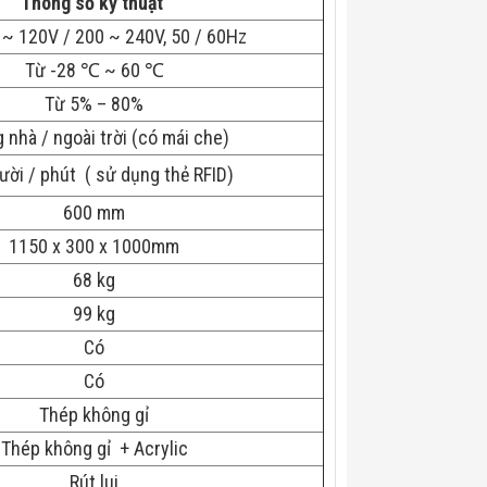
Thông số kỹ thuật
~ 120V / 200 ~ 240V, 50 / 60Hz
Từ -28 ℃ ~ 60 ℃
Từ 5% – 80%
 nhà / ngoài trời (có mái che)
ời / phút ( sử dụng thẻ RFID)
600 mm
1150 x 300 x 1000mm
68 kg
99 kg
Có
Có
Thép không gỉ
Thép không gỉ + Acrylic
Rút lui