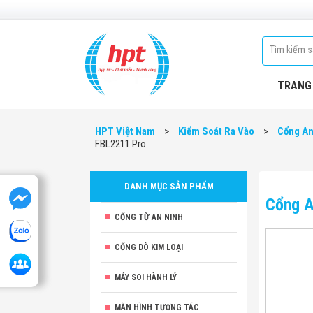
TRANG
HPT Việt Nam
>
Kiểm Soát Ra Vào
>
Cổng An
FBL2211 Pro
DANH MỤC SẢN PHẨM
Cổng A
CỔNG TỪ AN NINH
CỔNG DÒ KIM LOẠI
MÁY SOI HÀNH LÝ
MÀN HÌNH TƯƠNG TÁC