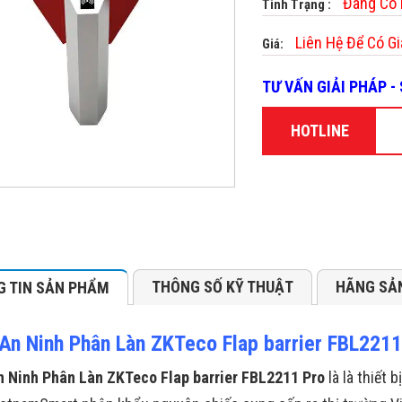
Đang Có
Tình Trạng :
Liên Hệ Để Có Gi
Giá:
TƯ VẤN GIẢI PHÁP 
HOTLINE
THÔNG SỐ KỸ THUẬT
HÃNG SẢ
 TIN SẢN PHẨM
An Ninh Phân Làn ZKTeco Flap barrier FBL2211
 Ninh Phân Làn ZKTeco Flap barrier FBL2211 Pro
là là thiết