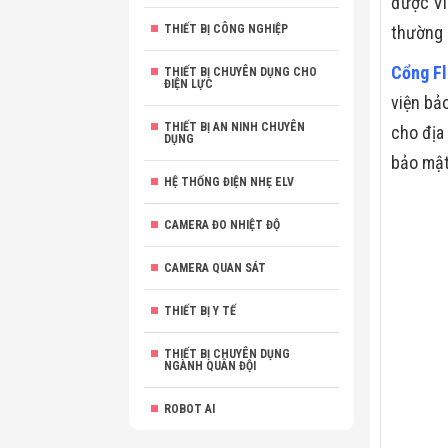
được Vi
THIẾT BỊ CÔNG NGHIỆP
thường 
Cổng Fl
THIẾT BỊ CHUYÊN DỤNG CHO
ĐIỆN LỰC
viện bảo
THIẾT BỊ AN NINH CHUYÊN
cho địa
DỤNG
bảo mật
HỆ THỐNG ĐIỆN NHẸ ELV
CAMERA ĐO NHIỆT ĐỘ
CAMERA QUAN SÁT
THIẾT BỊ Y TẾ
THIẾT BỊ CHUYÊN DỤNG
NGÀNH QUÂN ĐỘI
ROBOT AI