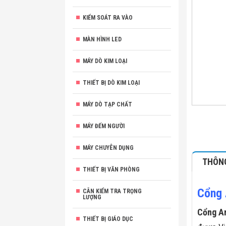
KIỂM SOÁT RA VÀO
MÀN HÌNH LED
MÁY DÒ KIM LOẠI
THIẾT BỊ DÒ KIM LOẠI
MÁY DÒ TẠP CHẤT
MÁY ĐẾM NGƯỜI
MÁY CHUYÊN DỤNG
THÔNG
THIẾT BỊ VĂN PHÒNG
Cổng 
CÂN KIỂM TRA TRỌNG
LƯỢNG
Cổng An
THIẾT BỊ GIÁO DỤC