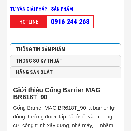
Minh
TƯ VẤN GIẢI PHÁP - SẢN PHẨM
Sản Phẩm
THIẾT BỊ AN
0916 244 268
NINH
HOTLINE
Camera Thông
Minh
Cổng Từ Siêu
Thị
THÔNG TIN SẢN PHẨM
Máy Đếm
Người
Máy Dò Tìm
THÔNG SỐ KỸ THUẬT
Thuốc Nổ
Phòng Chống
HÃNG SẢN XUẤT
Khủng Bố
Camera Đo
Thân Nhiệt
Giới thiệu Cổng Barrier MAG
THIẾT BỊ
BR618T_90
CHUYÊN
DỤNG
Cổng Barrier MAG BR618T_90 là barrier tự
Máy Dò Tạp
Chất
động thường được lắp đặt ở lối vào chung
Màn Hình
cư, công trình xây dựng, nhà máy,… nhằm
Tương Tác