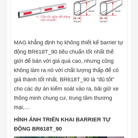
Đội
Dự Án Khối Nhà
Máy
Dự Án Kho
Xưởng -
Logistics
Tin Tức
MAG khẳng định họ không thiết kế barrier tự
Tin Công Nghệ
Tin Khuyến Mãi
động BR618T_90 tiêu chuẩn tốt nhất thế
Tin Tuyển Dụng
giới để bán với giá quá cao, nhưng cũng
Liên Hệ
không làm ra nó với chất lượng thấp để có
giá thành tốt nhất, BR618T_90 là “đủ tốt”
cho các dự án kiểm soát vào ra, bãi giữ xe
thông minh chung cư, trung tâm thương
mại,…
HÌNH ẢNH TRIỂN KHAI BARRIER TỰ
ĐỘNG BR618T_90