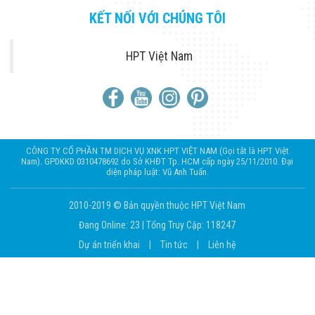
KẾT NỐI VỚI CHÚNG TÔI
HPT Việt Nam
CÔNG TY CỔ PHẦN TM DỊCH VỤ XNK HPT VIỆT NAM (Gọi tắt là HPT Việt
Nam). GPDKKD 0310478692 do Sở KHĐT Tp. HCM cấp ngày 25/11/2010. Đại
diện pháp luật: Vũ Anh Tuấn.
2010-2019 © Bản quyền thuộc HPT Việt Nam
Đang Online: 23
|
Tổng Truy Cập: 118247
Dự án triển khai
|
Tin tức
|
Liên hệ