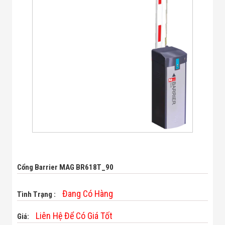
Bị Ngành Thủy
Sản - Đông
Lạnh
Giải Pháp Thiết
Bị Ngành Thực
Phẩm Đóng Gói
Giải Pháp Thiết
Bị Ngành May
Mặc - Giày Da
Giải Pháp Thiết
Bị Ngành Linh
Kiện Điện Tử
Giải Pháp Thiết
Bị Ngành Giáo
Dục
Giải Pháp Thiết
Bị Ngành Bán
Lẻ - Retail
Cổng Barrier MAG BR618T_90
Giải Pháp
Chuyên Dụng
Đang Có Hàng
Ngành Công An
Tình Trạng :
- Quân Đội
Giải Pháp Bãi
Liên Hệ Để Có Giá Tốt
Giá:
Giữ Xe Thông