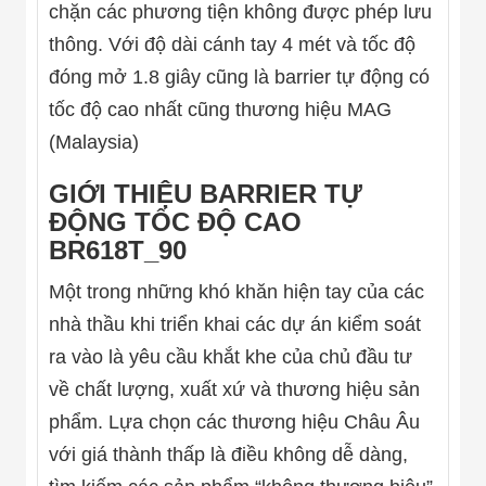
Màn Hình LED
chặn các phương tiện không được phép lưu
Thiết Bị Chống
thông. Với độ dài cánh tay 4 mét và tốc độ
Ghi Âm
Máy X-Ray
đóng mở 1.8 giây cũng là barrier tự động có
Thực Phẩm
Máy Dò Kim
tốc độ cao nhất cũng thương hiệu MAG
Loại Công
(Malaysia)
Nghiệp
Thiết Bị Công
GIỚI THIỆU BARRIER TỰ
Nghệ Cao
Ống Nhòm
ĐỘNG TỐC ĐỘ CAO
Chuyên Dụng
BR618T_90
Đo Lực - Sức
Căng - Sức
Một trong những khó khăn hiện tay của các
Nén
Máy Kiểm Tra
nhà thầu khi triển khai các dự án kiểm soát
Khuyết Tật
Máy Kiểm Tra
ra vào là yêu cầu khắt khe của chủ đầu tư
Vết Nứt Sản
về chất lượng, xuất xứ và thương hiệu sản
Phẩm
Máy Kiểm Tra
phẩm. Lựa chọn các thương hiệu Châu Âu
Bo Mạch Điện
với giá thành thấp là điều không dễ dàng,
Tử
Súng Bắn