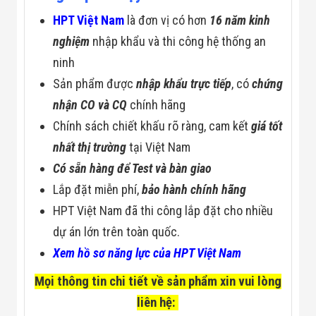
HPT Việt Nam
là đơn vị có hơn
16 năm kinh
nghiệm
nhập khẩu và thi công hệ thống an
ninh
Sản phẩm được
nhập khẩu trực tiếp
, có
chứng
nhận CO và CQ
chính hãng
Chính sách chiết khấu rõ ràng, cam kết
giá tốt
nhất thị trường
tại Việt Nam
Có sẵn hàng để Test và bàn giao
Lắp đặt miễn phí,
bảo hành chính hãng
HPT Việt Nam đã thi công lắp đặt cho nhiều
dự án lớn trên toàn quốc.
Xem hồ sơ năng lực của HPT Việt Nam
Mọi thông tin chi tiết về sản phẩm xin vui lòng
liên hệ: