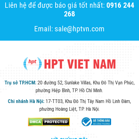
Liên hệ để được báo giá tốt nhất:
0916 244
268
Email: sale@hptvn.com
Trụ sở TP.HCM:
20 đường 52, Sunlake Villas, Khu Đô Thị Vạn Phúc,
phường Hiệp Bình, TP. Hồ Chí Minh.
Chi nhánh Hà Nội:
17-TT03, Khu Đô Thị Tây Nam Hồ Linh Đàm,
phường Hoàng Liệt, TP. Hà Nội.