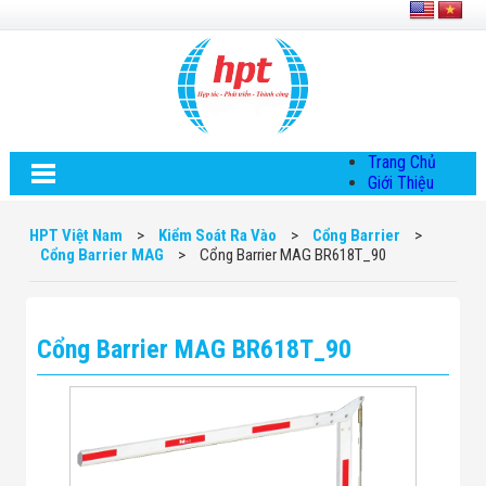
Trang Chủ
Giới Thiệu
Về HPT Việt
Nam
HPT Việt Nam
>
Kiểm Soát Ra Vào
>
Cổng Barrier
>
Hội Đồng Quản
Cổng Barrier MAG
>
Cổng Barrier MAG BR618T_90
Trị
Chính Sách Quy
Định Chung
Chính Sách Bảo
Cổng Barrier MAG BR618T_90
Mật Thông Tin
Chiến Lược
Phát Triển
Thông Tin
Chuyển Khoản
Giải Pháp
Giải Pháp Thiết