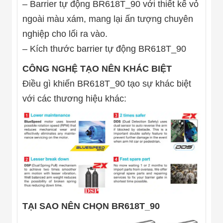
Công Nghiệp
– Barrier tự động BR618T_90 với thiết kế vỏ
Thiết Bị Ngành
ngoài màu xám, mang lại ấn tượng chuyên
Giáo Dục
Thiết Bị Ngành
nghiệp cho lối ra vào.
Thủy Sản
Thiết Bị Ngành
– Kích thước barrier tự động BR618T_90
Giày Da, Túi
Xách
CÔNG NGHỆ TẠO NÊN KHÁC BIỆT
Dự Án Triển
Điều gì khiến BR618T_90 tạo sự khác biệt
Khai
Dự Án Ngành
với các thương hiệu khác:
Thủy Sản
Dự Án Ngành
Thực Phẩm
Dự Án Ngành
Siêu Thị - Ngân
Hàng
Dự Án Ngành
Giáo Dục -
Trường Học
Dự Án Ngành
Điện Tử
TẠI SAO NÊN CHỌN BR618T_90
Dự Án Ngành
Công An - Quân