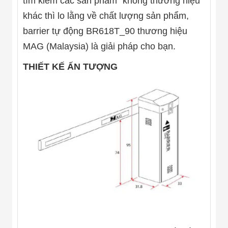
tìm kiếm các sản phẩm “không thương hiệu”
Flycam
khác thì lo lằng về chất lượng sản phẩm,
Robot Tự Hành
Robot AI
barrier tự động BR618T_90 thương hiệu
THIẾT BỊ KIỂM
SOÁT RA VÀO
MAG (Malaysia) là giải pháp cho bạn.
Cổng Dò Kim
Loại
THIẾT KẾ ẤN TƯỢNG
Máy Soi Hành
Lý (X-Ray)
Cổng Phân Làn
Tự Động
Nhận Diện
Khuôn Mặt
Hệ Thống Điện
Nhẹ
Thiết Bị Theo
Ngành
Thiết Bị Ngành
Thực Phẩm
Thiết Bị Ngành
Thực Phẩm
Matrixcope
Thiết Bị Ngành